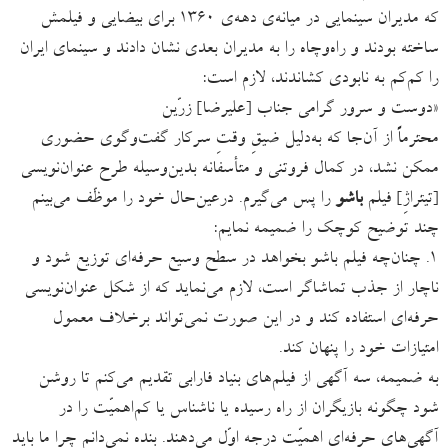
که مدیران سینمایی در میانه‌ی دهه‌ی ۱۳۶۰ برای بیضایی و فیلمش
ساخته بودند و راه‌وچاه را به مدیران بعدی نشان دادند و سینمای ایران
را کم‌کم به نابودی کشاندند، لازم است:
«دوست و سرور گرامی جناب [علیرضا] زرّین
محترماً از آن‌جا که به‌دلیل ضیقِ وقتِ سرکار گفت‌وگوی حضوری
ممکن نشد، در کمال فروتنی و متأسفانه بدین‌وسیله طرح عنوان‌نویسی
[تیتراژِ] فیلم
باشو
را پس می‌گیرم. درعین‌حال خود را موظّف می‌‌بینم
چند توضیح کوچک را ضمیمه نمایم:
۱. چنان‌چه فیلم باشو بخواهد در سطح وسیع حرفه‌ای توزیع شود و
ناچار از جذب تماشاگر است، لازم می‌نماید که از شکل عنوان‌نویسی
حرفه‌ای‌ استفاده کند و در این صورت نمی‌تواند برخلاف معمول
امتیازات خود را پنهان کند.
به ضمیمه، سه آگهی از فیلم‌های بنیاد فارابی تقدیم می‌کنم تا روشن
شود چگونه بازیگران از راه رسیده یا ناشناس یا کم‌اهمیّت را در
آگهی‌های حرفه‌ای اهمیّت درجه‌ اوّل می‌دهند. بنده نمی‌دانم چرا ما باید