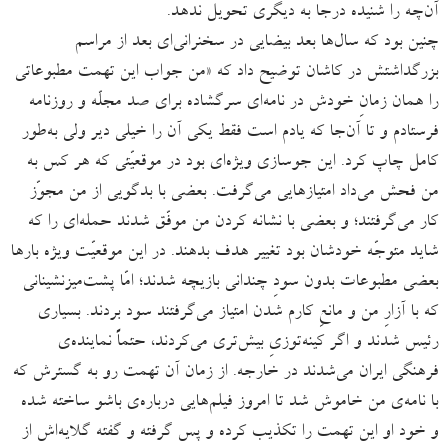
آن‌چه را شنیده درجا به دیگری تحویل ندهد.
چنین بود که سال‌ها بعد بیضایی در سخنرانی‌ای بعد از مراسم
بزرگداشتش در کاشان توضیح داد که «من جواب این تهمت مطبوعاتی
را همان زمانِ خودش در نامه‌ای سرگشاده برای صد مجلّه و روزنامه
فرستادم و تا آن‌جا که یادم است فقط یکی آن ‌را خیلی دیر ولی به‌طور
کامل چاپ کرد. این جوسازی ویژه‌ای بود در موقعیّتی که هر کس به
من فحش می‌داد امتیازهایی می‌گرفت. بعضی با بدگویی از من مجوّز
کار می‌گرفتند؛ و بعضی با نشانه کردن من موفّق شدند حمله‌ای را که
شاید متوجّه خودشان بود تغییر هدف بدهند. در این موقعیّت ویژه بارها
بعضی مطبوعات بدون سودِ چندانی بازیچه شدند؛ امّا پشت‌میزنشینانی
که با آزارِ من و مانعِ کارم شدن امتیاز می‌گرفتند سود بردند. بسیاری
رئیس شدند و اگر کینه‌توزیِ بیش‌تری می‌کردند، حتماً نماینده‌ی
فرهنگی ایران می‌شدند در خارجه. از زمان آن تهمت رو به گسترش که
با نامه‌ی من خاموش شد تا امروز فیلم‌هایی درباره‌ی باشو ساخته شده
و خود او این تهمت را تکذیب کرده و پس گرفته و گفته گلایه‌اش از