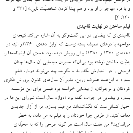
در نوشتن فیلم‌نامه‌ی
باشو غریبه‌ی کوچک
داشت. هم ایده‌ی مهاجرت
و یا فرد مهاجر از او بود و هم پیدا کردن شخصیّت نایی.» [۲۳۱ و
۲۳۰: ۳]
فیلم ساختن در نهایت ناامیدی
ناامیدی‌ای که بیضایی در این گفت‌وگو به آن اشاره می‌کند نتیجه‌ی
مواجهه با درهای همیشه بسته‌ای‌ست که اوایل دهه‌ی ۱۳۶۰(و البته در
دهه‌های ۱۳۷۰ و ۱۳۸۰) پیش رویش دیده بود؛ همه‌ی آن فیلم‌نامه‌‌ها را
به‌نیّت ساختن نوشته بود بی‌آن‌که مدیران سینمایی آن سال‌ها چنان
فرصتی را در اختیارش بگذارند یا بگویند چه می‌تواند دوباره فیلم
بسازد. با این‌همه علیرضا زرین، مدیر آن سال‌های کانون پرورش فکری
کودکان و نوجوانان، از بیضایی خواسته بود فیلمی برای این مؤسسه
بسازد و بیضایی در جواب گفته بود «دوازه سال است شورای این‌جا در
اختیار کسانی‌ست که نگذاشته‌اند من فیلم بسازم. مرا از آزار جدیدی
معاف کنید. از طرفی چرا خودتان را با فیلم به من دادن به خطر
می‌اندازید؟ من هفت سال است هر گونه طرحی را که به مخیّله‌ی