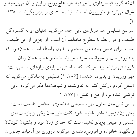
آن‌که گروه فیلم‌برداری را می‌دید تازه هاج‌وواج از این و آن می‌پرسید و
خیال می‌کرد از تلویزیون آمده‌اند فیلم مستندی از بازار بگیرند.» [۲۳۸:
۲]
سوسن تسلیمی هم درباره‌ی نایی جان می‌گوید «دنیای او به گستردگی
طبیعت و در رابطه با سطوح مختلف آن است. او جزیی از این طبیعت
است. برای همین رابطه‌اش مستقیم و بدون واسطه است. همان‌طور که
با دارودرخت و حیوانات حرف می‌زند با باشو هم با همان زبان
غریبه‌اش ارتباط پیدا می‌کند که اساسش بر پایه‌ی نیازهای انسانی‌ست:
مهر ورزیدن و پذیرفته شدن.» [۱۸۶: ۱] تسلیمی به‌سادگی می‌گوید که
«سعی کردم درکش کنم. به تفاوت‌ها و شباهت‌ها فکر می‌کردم. نایی
ترکیبی شده بود از من و نقش.» [۱۸۷: ۱]
و این نایی‌جان به‌قول بهرام بیضایی «به‌نحوی انعکاس طبیعت است؛
یعنی زن/ زمین‌/ مادر. شاید بشود گفت نایی‌جان یکی از بازتاب‌های
انسانی و طبیعی بغ‌بانو ناهید است که خدای زنان بود و پشتیبان کودکان
و نگهبان خانواده و افزونی‌دهنده‌ی هرگونه باروری در آدمیان، جانوران،