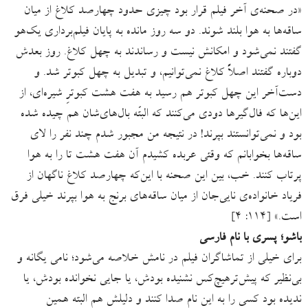
«در صحنه‌ی آخر فیلم قرار بود چیزی حدود چهارصد کلاغ از میان
ساقه‌ها به هوا بلند شوند. دو سه روز مانده به پایان فیلم‌برداری یک‌هو
گفتند نمی‌شود و امکانش نیست و رساندند به چهل کلاغ. روز بعدش
دوباره گفتند اصلاً کلاغ نمی‌توانیم، و تبدیل به چهل کبوتر شد. و
دست‌آخر این چهل کبوتر هم رسید به هفت هشت کبوترِ شیره‌ای، از
این‌ها که فال‌گیرها دودی می‌کنند که البتّه بال‌های‌شان هم چیده شده
بود و نمی‌توانستند بپرند! در نتیجه من مجبور شدم چند نفر را لای
ساقه‌ها بخوابانم که وقتی عربده کشیدم آن هفت هشت تا را به هوا
پرتاب کنند. خب، بین این صحنه با این‌که چهارصد کلاغ ناگهان از
فریاد خانواده‌ی نایی‌جان از میان ساقه‌های برنج به هوا بپرند خیلی فرق
است.» [۱۱۴: ۴]
باشو؛ پسری با نام فارسی
برای خیلی از تماشاگران فیلم در نامش خلاصه می‌شود؛ نامی یگانه و
بی‌نظیر که پیش‌ترهیچ‌کس نشنیده بودش، یا جایی نخوانده بودش، یا
ندیده بود کسی را به این نام صدا کنند و دلیلش هم البته همین