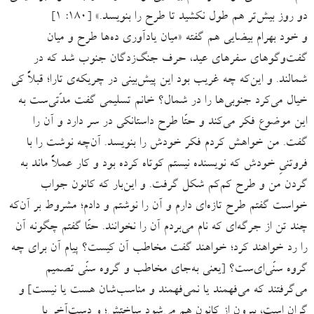
دو روز بیش‌تر هم طول نکشید تا طرح را بنویسد.» [۱۸۰: ۱]
و خود بهرام بیضایی هم گفته «میان یادآوری ده‌ها طرح و میان
گفت‌وگوهای سفرهای عید، حرف جنگ‌زدگان جنوب شد که در
شمالند. و این‌که چه غریب بود این پیش‌بینی در چریکه‌ی تارا؛ قبلاً کی
خیال می‌کرد جنوبی‌ها را در شمال؟ خانم تسلیمی گفت مدّتی‌ست به
این موضوع فکر می‌کند و حتّا طرح داستانکی در سر دارد و آ‌ن ‌را
گفت. من خواهش کردم فکر خودش را بنویسد. آن‌چه نوشت را با
فروتنیِ خودش که نویسنده نیستم کوتاه کرده بود و کار عملاً ماند به
گردن من و طرح‌ کم‌کم شکل گرفت. و این‌بار که کانون جواب
خواست گفتم طرح تازه‌ای دارم و آن ‌را نوشتم و دادم؛ مشروط بر آن‌که
چند تن از جرگه‌ای که نام می‌بردم آن ‌را نخوانند. حتّا گفتم چگونه آن
‌را رد خواهند کرد؛ خواهند گفت مخاطب آن کیست؟ پیام آن برای چه
گروه سنّی‌ای‌ست؟ [یعنی به‌جای مخاطب و گروه سنّی تصمیم
می‌گرفتند که می‌فهمند یا نمی‌فهمند و مناسب‌شان هست یا نیست] و
گران است، بیرون از کانون هم می‌شود ساختش؛ و دست‌آخر با