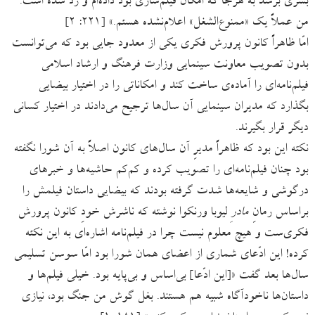
بشری برسد به هرجا که امکان فیلم‌سازی بود داده‌ام و رد شده است.
من عملاً یک «ممنوع‌الشغل» اعلام‌نشده هستم.» [۲۲۱: ۲]
امّا ظاهراً کانون پرورش فکری یکی از معدود جایی بود که می‌توانست
بدون تصویب معاونت سینمایی وزارت فرهنگ و ارشاد اسلامی
فیلم‌نامه‌ای را آماده‌ی ساخت کند و امکاناتی را در اختیار بیضایی
بگذارد که مدیران سینمایی آن سال‌ها ترجیح می‌دادند در اختیار کسانی
دیگر قرار بگیرند.
نکته این بود که ظاهراً مدیرِ آن سال‌های کانون اصلاً به آن شورا نگفته
بود چنان فیلم‌نامه‌ای را تصویب کرده و کم‌کم حاشیه‌ها و خبرهای
درگوشی و شایعه‌ها شدت گرفته بودند که بیضایی داستان فیلمش را
براساس رمانِ
مادرِ
لیوبا ورنکوا نوشته که ناشرش خودِ کانون پرورش
فکری‌ست و هیچ معلوم نیست چرا در فیلم‌نامه‌ اشاره‌ای به این نکته
کرده! این ادّعای شماری از اعضای همان شورا بود امّا سوسن تسلیمی
سال‌ها بعد گفت «[این ادّعا] بی‌اساس و بی‌پایه بود. خیلی فیلم‌ها و
داستان‌ها ناخودآگاه شبیه هم هستند. بغل گوش من جنگ بود، نیازی