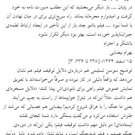
در پایان ـــ بار دیگر می‌بخشید که این مطلب صورت نامه به خود
گرفت و امیدوارم محرمانه بماند. راه سریع‌‌تری برای در میان نهادن آن
با شما نبود ـــ فیلم باشو چند بار از این تأخیر در ایجاد ارتباط لطمه‌ی
جبران‌ناپذیر خورده است، بهتر بود دیگر تکرار نشود.
باتشکّر و احترام
بهرام بیضایی
۱۵ اسفند ۱۳۶۴» [۲۳۸ تا ۲۳۶: ۳]
توضیح سوسن تسلیمی هم درباره‌ی دلایل توقیف فیلم هم نشان
می‌دهد که واقعاً دلیلی در کار نبوده و صرفاً می‌خواسته‌اند با تعویق
نمایش عمومی فیلم راهی برای نابودی‌اش پیدا کنند: «دلایل مسخره‌ای
هم داشت. مثلاً این‌که در تیتراژ هواپیماها از راست به چپ می‌آیند
یعنی ما جنگ را با عراق شروع کردیم! بیضایی هم عصبانی که می‌شد از
طنزش استفاده می‌کرد و می‌گفت بستگی دارد شما کجای نقشه
ایستاده‌ای! دو دلیل مهم داشت توقیف فیلم؛ یکی این‌که در دوره‌ی
جنگ هستیم و فیلم ضدجنگ است و نباید نشان داده شود. دلیل دوّمش