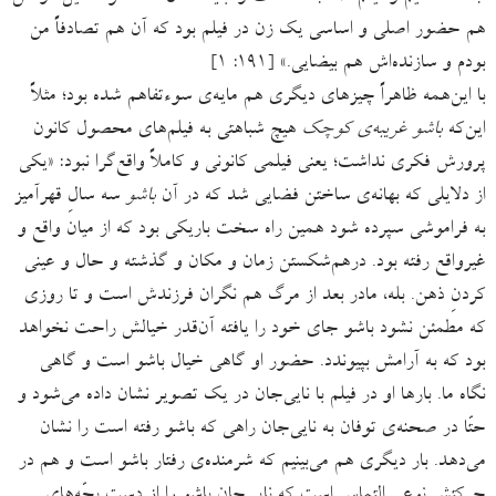
هم حضور اصلی و اساسی یک زن در فیلم بود که آن هم تصادفاً من
بودم و سازنده‌اش هم بیضایی.» [۱۹۱: ۱]
با این‌همه ظاهراً چیزهای دیگری هم مایه‌ی سوءتفاهم شده بود؛ مثلاً
این‌که
باشو غریبه‌ی کوچک
هیچ شباهتی به فیلم‌های محصول کانون
پرورش فکری نداشت؛ یعنی فیلمی کانونی و کاملاً واقع‌گرا نبود: «یکی
از دلایلی که بهانه‌ی ساختن فضایی شد که در آن
باشو
سه سالِ قهرآمیز
به فراموشی سپرده شود همین راه سخت باریکی بود که از میان واقع و
غیرواقع رفته بود. درهم‌شکستن زمان و مکان و گذشته و حال و عینی
کردنِ ذهن. بله، مادر بعد از مرگ هم نگران فرزندش است و تا روزی
که مطمئن نشود باشو جای خود را یافته آن‌قدر خیالش راحت نخواهد
بود که به آرامش بپیوندد. حضور او گاهی خیال باشو است و گاهی
نگاه ما. بارها او در فیلم با نایی‌جان در یک تصویر نشان داده می‌شود و
حتّا در صحنه‌ی توفان به نایی‌جان راهی که باشو رفته است را نشان
می‌دهد. بار دیگری هم می‌بینیم که شرمنده‌ی رفتار باشو است و هم در
حرکتش نوعی التماس است که نایی‌جان باشو را از دست بچّه‌های