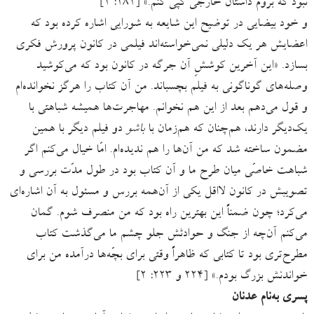
نبود که بروم داستان خارجی کپی کنم.» [۱۸۱: ۱]
و خود بیضایی در توضیح این شایعه به شورایی اشاره کرده بود که
اعضایش هر یک دلیلی نمی‌خواسته‌اند فیلمی در کانون پرورش فکری
بسازد. «این آخرین کوششِ آن جرگه در کانون بود که می‌کوشید
وصله‌های گوناگونی به فیلم بچسباند. من آن کتاب را هرگز نخوانده‌ام
و قول می‌دهم بعد از این هم نخوانم. مهاجرت‌ها همیشه شباهتی با
یک‌دیگر دارند، هم‌چنان که هم‌زمان با
باشو
دو فیلم دیگر با همین
مضمون ساخته شد که من آن‌ها را هم ندیده‌ام. امّا خیال می‌کنم اگر
شباهت خاصّی میان طرح ما و آن کتاب بود در طول مدّت بررسی و
تصویبش در کانون لااقل یکی از آن‌همه بررس و مسئول به آن اشاره‌ای
می‌کرد؛ چون ضمناً این بهترین راه بود که من منصرف شوم. گمان
می‌کنم آن‌چه از جنگ و حوادثش جلو چشم ما می‌گذشت کتاب
مطرح‌تری بود تا کتابی که ظاهراً وقتی برای بچّه‌ها درآمده من برای
خواندنش بزرگ بودم.» [۲۲۴ و ۲۲۳: ۲]
پسری به‌نام عدنان