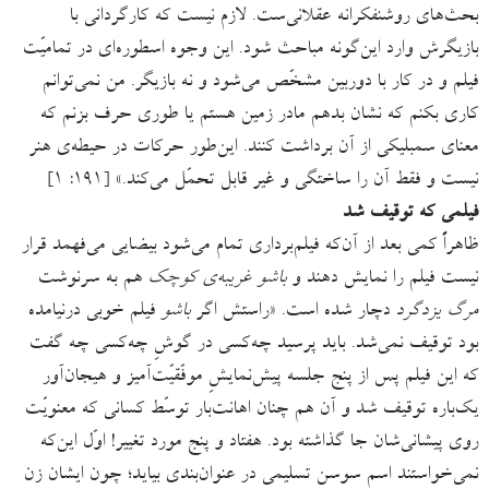
بحث‌های روشنفکرانه عقلانی‌ست. لازم نیست که کارگردانی با
بازیگرش وارد این‌گونه مباحث شود. این وجوه اسطوره‌ای در تمامیّت
فیلم و در کار با دوربین مشخّص می‌شود و نه بازیگر. من نمی‌توانم
کاری بکنم که نشان بدهم مادر زمین هستم یا طوری حرف بزنم که
معنای سمبلیکی از آن برداشت کنند. این‌طور حرکات در حیطه‌ی هنر
نیست و فقط آن ‌را ساختگی و غیر قابل تحمّل می‌کند.» [۱۹۱: ۱]
فیلمی که توقیف شد
ظاهراً کمی بعد از آن‌که فیلم‌برداری تمام می‌شود بیضایی می‌فهمد قرار
نیست فیلم را نمایش دهند و
باشو غریبه‌ی کوچک
هم به سرنوشت
مرگ یزدگرد
دچار شده است. «راستش اگر
باشو
فیلم خوبی درنیامده
بود توقیف نمی‌شد. باید پرسید چه‌کسی در گوشِ چه‌کسی چه گفت
که این فیلم پس از پنج جلسه پیش‌نمایشِ موفّقیّت‌آمیز و هیجان‌آور
یک‌باره توقیف شد و آن هم چنان اهانت‌بار توسّط کسانی که معنویّت
روی پیشانی‌شان جا گذاشته بود. هفتاد و پنج مورد تغییر! اوّل این‌که
نمی‌خواستند اسم سوسن تسلیمی در عنوان‌بندی بیاید؛ چون ایشان زن