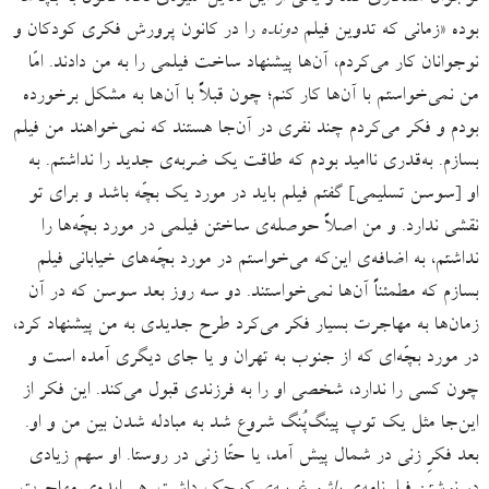
بوده «زمانی که تدوین فیلم
دونده
را در کانون پرورش فکری کودکان و
نوجوانان کار می‌کردم، آن‌ها پیشنهاد ساخت فیلمی را به من دادند. امّا
من نمی‌خواستم با آن‌ها کار کنم؛ چون قبلاً با آن‌ها به مشکل برخورده
بودم و فکر می‌کردم چند نفری در آن‌جا هستند که نمی‌خواهند من فیلم
بسازم. به‌قدری ناامید بودم که طاقت یک ضربه‌ی جدید را نداشتم. به
او [سوسن تسلیمی] گفتم فیلم باید در مورد یک بچّه باشد و برای تو
نقشی ندارد. و من اصلاً حوصله‌ی ساختن فیلمی در مورد بچّه‌ها را
نداشتم، به اضافه‌ی این‌که می‌خواستم در مورد بچّه‌های خیابانی فیلم
بسازم که مطمئناً آن‌ها نمی‌خواستند. دو سه روز بعد سوسن که در آن
زمان‌ها به مهاجرت بسیار فکر می‌کرد طرح جدیدی به من پیشنهاد کرد،
در مورد بچّه‌ای که از جنوب به تهران و یا جای دیگری آمده است و
چون کسی را ندارد، شخصی او را به فرزندی قبول می‌کند. این فکر از
این‌جا مثل یک توپ پینگ‌پُنگ شروع شد به مبادله شدن بین من و او.
بعد فکرِ زنی در شمال پیش آمد، یا حتّا زنی در روستا. او سهم زیادی