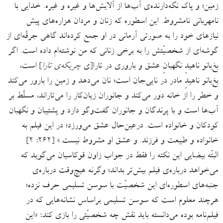
زمین؛ و پاک نگه‌دارنده‌ی آب‌ها از آلایش‌ها و غیره و غیره. خدایی با
نامهربانی نامشروط. این اسطوره که زنان و مردان هزاره‌های پیش
نیازهای خود را به صورتی آرمانی در او جمع کرده‌اند گاهی جرقّه‌ای از
گوشه‌ای از شخصیّتش را به برخی زنانی که من نوشته‌ام داده است. اگر
بغ‌بانو ناهیدِ نگهبانِ عشق و باروری در تارا[ی
چریکه‌ی تارا
] است،
بغ‌بانو ناهیدِ‌ مادر در نایی‌جان است؛ نان می‌دهد و زمین را بارور می‌کند
و خطر را از خانه دور می‌کند و جانوران زیان‌کار را می‌تاراند، مسلّط بر
آب‌ها است و با پرندگان و جانوران گفت‌وگو دارد و پشتیبان و نگهبان
کودکان و خانواده است. درعین‌حال عشق می‌ورزد؛ در این فیلم به
خانواده و طبیعت و فرزند. و عشق او مشروط نیست.» [۲۶۲: ۲]
البتّه بیضایی این نکته را فقط در جواب زاون قوکاسیان می‌گوید که
می‌خواهد درباره‌ی فیلم بیش‌تر بداند؛ وگرنه هیچ‌وقت درباره‌ی
جنبه‌های اسطوره‌ای این شخصیّت با سوسن تسلیمی حرف نزده؛
هرچند معلوم است که سوسن تسلیمی براساس نشانه‌هایی که در
فیلم‌نامه بوده می‌دانسته باید نقش چه شخصیّتی را بازی کند: «این