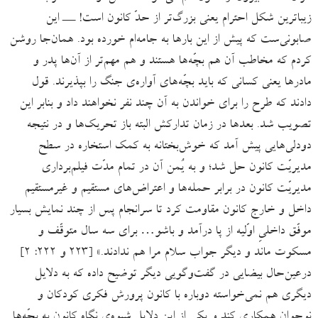
زیباترین شکل احترام یعنی بزرگ‌تر از حدّ کانون است! ـــ این
صابونی‌ست که پیش از این بارها به جامه‌ام خورده بود. همان‌جا روشن
کردم که مخاطب آن هم بچّه‌ها هستند و هم مهم‌تر از آن‌ها پدر و
مادرها یعنی کسانی که باید بچّه‌های آواره‌ی جنگ را بپذیرند. قول
دادند که طرح را برای خواندن به آن چند نفر نخواهند داد و بنابر این
تصویب شد. بعدها در زمان تدارکش البته باز تحریک‌ها و در نتیجه
دودلی‌هایی پیش آمد که خوش‌بختانه به کمک استخاره در سطح
مدیریّت کانون حل شد؛ و به یُمن آن در تمام مدّت فیلم‌برداری
مدیریّت کانون در برابر حمله‌ها و اعتراض‌های مستقیم و غیرمستقیم
داخل و خارج کانون مقاومت کرد تا سرانجام پس از چند نمایش بسیار
موفّق داخلیِ اوّلیه از پا درآمد و باشو… برای سه سال متوقّف و
مسکوت ماند و دیگر جواب سلام مرا هم ندادند.» [۲۲۳ و ۲۲۲: ۲]
درعین‌حال بیضایی در گفت‌وگویی دیگر توضیح داده که به دلایل
دیگری هم نمی‌خواسته دوباره با کانون پرورش فکری کودکان و
نوجوان همکاری کند و یکی از این دلایل شیوه‌ی نگاه کانون به بچّه‌ها