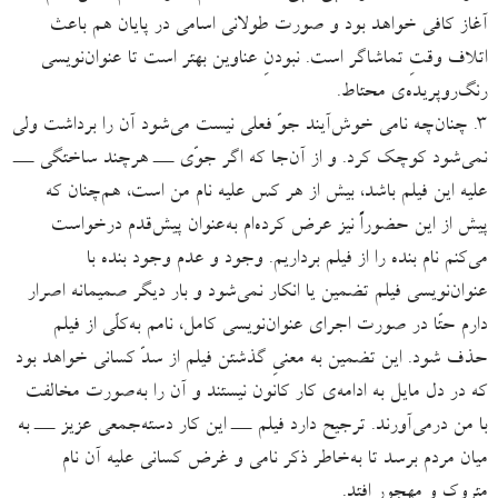
آغاز کافی خواهد بود و صورت طولانی اسامی در پایان هم باعث
اتلاف وقتِ تماشاگر است. نبودنِ عناوین بهتر است تا عنوان‌نویسی
رنگ‌‌روپریده‌ی محتاط.
۳. چنان‌چه نامی خوش‌آیند جوّ فعلی نیست می‌شود آن را برداشت ولی
نمی‌شود کوچک کرد. و از آن‌جا که اگر جوّی ـــ هرچند ساختگی ـــ
علیه این فیلم باشد، بیش از هر کس علیه نام من است، هم‌چنان که
پیش از این حضوراً نیز عرض کرده‌ام به‌عنوان پیش‌قدم درخواست
می‌کنم نام بنده را از فیلم برداریم. وجود و عدم وجود بنده با
عنوان‌نویسی فیلم تضمین یا انکار نمی‌شود و بار دیگر صمیمانه اصرار
دارم حتّا در صورت اجرای عنوان‌نویسی کامل، نامم به‌کلّی از فیلم
حذف شود. این تضمین به معنیِ گذشتن فیلم از سدّ کسانی خواهد بود
که در دل مایل به ادامه‌ی کار کانون نیستند و آن ‌را به‌صورت مخالفت
با من درمی‌آورند. ترجیح دارد فیلم ـــ این کار دسته‌جمعی عزیز ـــ به
میان مردم برسد تا به‌خاطر ذکر نامی و غرض کسانی علیه آن نام
متروک و مهجور افتد.