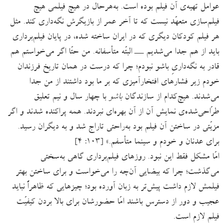
عوامل تهیه‌ی آن فیلم بوده است. به‌هرحال در هیچ فیلمی هیچ
فیلم‌سازی متعهّد نیست که تا آخر عمر از بازیگرش نگه‌داری کند. مثل
هر فیلم کودکان دیگری که در ایران ساخته شده، در پایان فیلم‌برداری
باید از هم جدا می‌شدیم ـــ البتّه متأسفانه. من حتّا اگر می‌خواستم هم
قادر به نگه‌داریِ باشو نبودم؛ چرا که درست در همان تاریخ فرزندان
خودم زیر فشارهای افتخارآمیزی که بر ما بود داشتند از من جدا
می‌شدند. هیچ‌کدام از سازندگان
باشو
با چهار سال و نیم تعلیق
طرّاحی‌شده‌ی نمایش آن از آن بهره‌ای نبردند. همه پراکنده شدند و اگر
مزیّتی در ساختن آن فیلم بود به‌راحتی تاراج شد و به دیگران رسید.
برای عدنان و خودم و سینما متأسفم.» [۱۰۳: ۴]
امّا مشکل فقط این نبود. روزهای فیلم‌برداری گاهی به‌سختی
می‌گذشت؛ چرا که بیضایی آن‌چه را می‌خواست و برای ساختن بهتر
فیلمش لازم داشت پیش‌تر به زبان آورده بود؛ چیزهایی که ظاهراً نباید
عجیب و دور از دسترس باشند امّا حضورشان برای بالا بردن کیفیّت
فیلم لازم است.