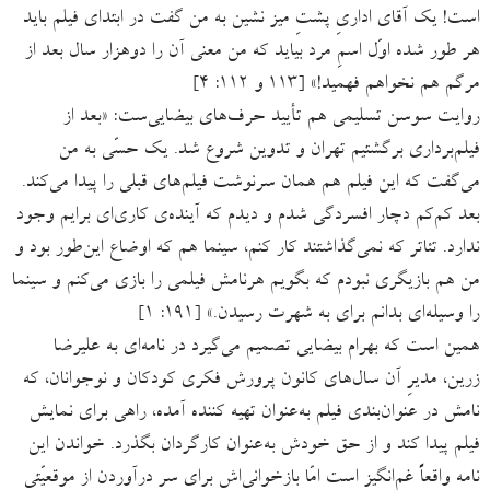
است! یک آقای اداریِ پشتِ‌ میز نشین به من گفت در ابتدای فیلم باید
هر طور شده اوّل اسمِ مرد بیاید که من معنی آن ‌را دوهزار سال بعد از
مرگم هم نخواهم فهمید!» [۱۱۳ و ۱۱۲: ۴]
روایت سوسن تسلیمی هم تأیید حرف‌های بیضایی‌ست: «بعد از
فیلم‌برداری برگشتیم تهران و تدوین شروع شد. یک حسّی به من
می‌گفت که این فیلم هم همان سرنوشت فیلم‌های قبلی را پیدا می‌کند.
بعد کم‌کم دچار افسردگی شدم و دیدم که آینده‌ی کاری‌ای برایم وجود
ندارد. تئاتر که نمی‌گذاشتند کار کنم، سینما هم که اوضاع این‌طور بود و
من هم بازیگری نبودم که بگویم هرنامش فیلمی را بازی می‌کنم و سینما
را وسیله‌ای بدانم برای به شهرت رسیدن.» [۱۹۱: ۱]
همین است که بهرام بیضایی تصمیم می‌گیرد در نامه‌ای به علیرضا
زرین، مدیرِ آن سال‌های کانون پرورش فکری کودکان و نوجوانان، که
نامش در عنوان‌بندی فیلم به‌عنوان تهیه کننده آمده، راهی برای نمایش
فیلم پیدا کند و از حق خودش به‌عنوان کارگردان بگذرد. خواندن این
نامه واقعاً غم‌انگیز است امّا بازخوانی‌اش برای سر درآوردن از موقعیّتی