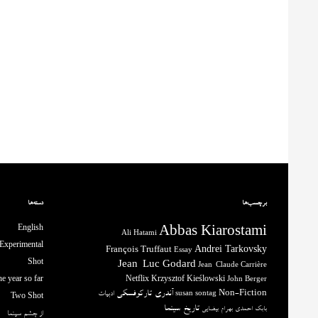
برچسب‌ها
دسته‌ها
English
Abbas Kiarostami
Ali Hatami
Experimental
François Truffaut
Andrei Tarkovsky
Essay
Shot
Jean-Luc Godard
Jean-Claude Carrière
e year so far
Netflix
Krzysztof Kieślowski
John Berger
آندری تارکوفسکی
Non-Fiction
ادبیات
susan sontag
Two Shot
تاریخ سینما
بابک احمدی
بهرام بیضایی
از چشم سینما