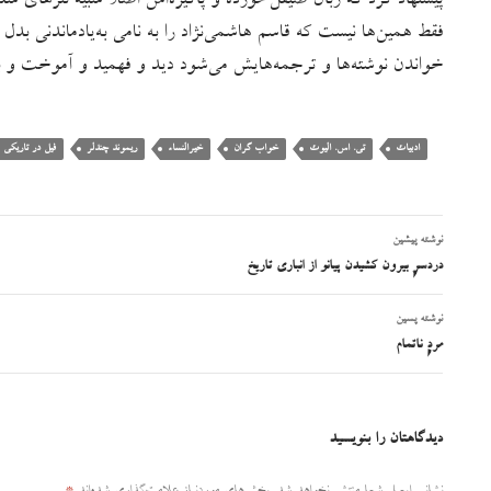
پیشنهاد کرد که زبان صیقل‌خورده و پاکیزه‌اش اصلاً شبیه نثرهای ش
فقط همین‌ها نیست که قاسم هاشمی‌نژاد را به نامی به‌یادماندنی بد
خواندن نوشته‌ها و ترجمه‌هایش می‌شود دید و فهمید و آموخت و ب
ادبیات
تی. اس. الیوت
خواب گران
خیرالنساء
ریموند چندلر
فیل در تاریکی
نوشته پیشین
ناوبری
دردسرِ بیرون کشیدن پیانو از انباری تاریخ
نوشته
نوشته پسین
مردِ ناتمام
دیدگاهتان را بنویسید