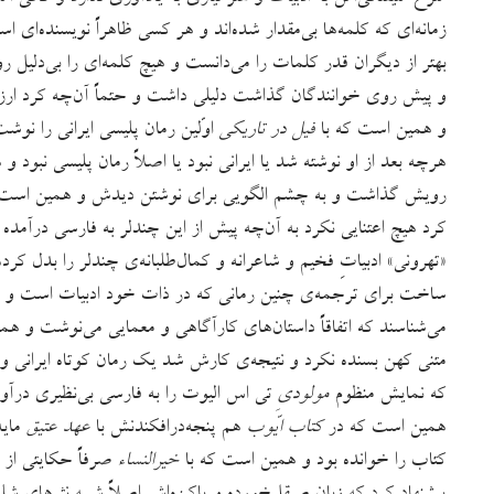
زمانه‌ای که کلمه‌ها بی‌مقدار شده‌اند و هر کسی ظاهراً نویسنده‌ای ا
بهتر از دیگران قدر کلمات را می‌دانست و هیچ کلمه‌ای را بی‌دلیل
و پیش روی خوانندگان گذاشت دلیلی داشت و حتماً آن‌چه کرد ارزش
و همین است که با
فیل در تاریکی
اوّلین رمان پلیسی ایرانی را نوشت
هرچه بعد از او نوشته شد یا ایرانی نبود یا اصلاً رمان پلیسی نبود 
رویش گذاشت و به چشم الگویی برای نوشتن دیدش و همین است
کرد هیچ اعتنایی نکرد به آن‌چه پیش از این چندلر به فارسی درآمده 
«تهرونی» ادبیاتِ فخیم و شاعرانه‌ و کمال‌طلبانه‌ی چندلر را بدل کرده
ساخت برای ترجمه‌ی چنین رمانی که در ذات خود ادبیات است و نوی
می‌شناسند که اتفاقاً داستان‌های کارآگاهی و معمایی می‌نوشت و ه
متنی کهن بسنده نکرد و نتیجه‌ی کارش شد یک رمان کوتاه ایرانی و 
که نمایش منظوم
مولودیِ
تی‌ اس الیوت را به فارسی بی‌نظیری درآور
همین است که در
کتاب ایّوب
هم پنجه‌درافکندنش با
عهد عتیق
مایه
کتاب را خوانده بود و همین است که با
خیرالنساء
صرفاً حکایتی از 