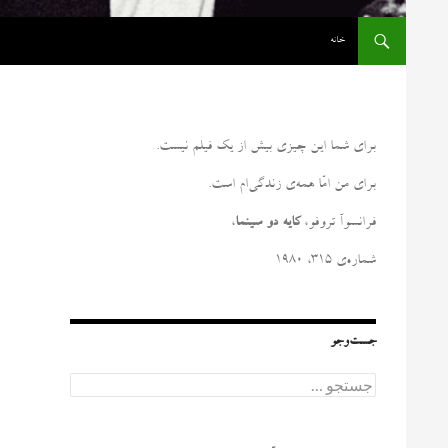
رفتن به نوشته‌ها
خانه
برای شما این چیزی بیش از یک فیلم نیست
.
برای من امّا همه‌ی زندگی‌ام است
.
فرانسوآ تروفو،
کایه دو سینما
،
شماره‌ی ۳۱۵، ۱۹۸۰
جست‌وجو
ج
س
ت
ج