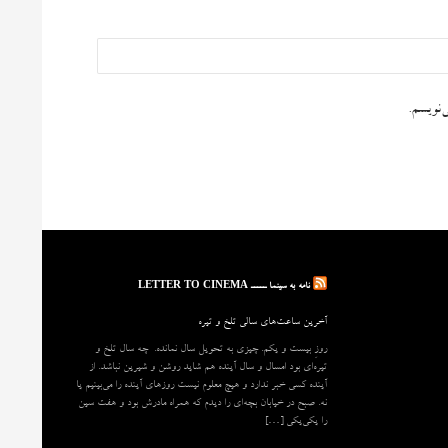
‌نویسم.
نامه به سینما ـــــ LETTER TO CINEMA
آخرین ساعت‌های سالی تلخ و تیره
روزِ بیست و یکم. چیزی به تحویل سال نمانده. چه سال تلخ و
تیره‌ای بود امسال و سال آینده هم شاید روشن و شیرین نباشد. از
آینده کسی خبر ندارد و هیچ معلوم نیست روزهای آینده را می‌بینیم یا
نه. صبح در خیابان بچه‌ای را دیدم که همراه مادرش بود و هفت سین
را یکی‌یکی […]