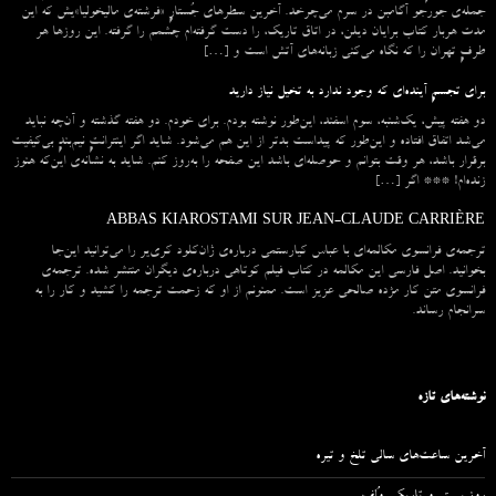
جمله‌ی جورجو آگامبن در سرم می‌چرخد. آخرین سطرهای جُستارِ «فرشته‌ی مالیخولیا»یش که این
مدت هربار کتاب برایان دیلن، در اتاق تاریک، را دست گرفته‌ام چشمم را گرفته. این روزها هر
طرفِ تهران را که نگاه می‌کنی زبانه‌های آتش است و […]
برای تجسمِ آینده‌ای که وجود ندارد به تخیل نیاز دارید
دو هفته پیش، یک‌شنبه، سوم اسفند، این‌طور نوشته بودم. برای خودم. دو هفته گذشته و آن‌چه نباید
می‌شد اتفاق افتاده و این‌طور که پیداست بدتر از این هم می‌شود. شاید اگر اینترانتِ نیم‌بندِ بی‌کیفیت
برقرار باشد، هر وقت بتوانم و حوصله‌ای باشد این صفحه را به‌روز کنم. شاید به نشانه‌ی این‌که هنوز
زنده‌ام! *** اگر […]
ABBAS KIAROSTAMI SUR JEAN-CLAUDE CARRIÈRE
ترجمه‌ی فرانسوی مکالمه‌ای با عباس کیارستمی درباره‌ی ژان‌کلود کری‌یر را می‌توانید این‌جا
بخوانید. اصل فارسی این مکالمه در کتاب فیلم کوتاهی درباره‌ی دیگران منتشر شده. ترجمه‌ی
فرانسوی متن کار مژده صالحی عزیز است. ممنونم از او که زحمت ترجمه را کشید و کار را به
سرانجام رساند.
نوشته‌های تازه
آخرین ساعت‌های سالی تلخ و تیره