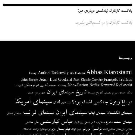
:
پادکست کارناوال (پادکستی درباره‌ی هنر)
پادکست کارناوال را در کست‌باکس بشنوید.
برچسب‌ها
Abbas Kiarostami
Andrei Tarkovsky
Essay
Ali Hatami
Jean-Luc Godard
François Truffaut
John Berger
Jean-Claude Carrière
آندری تارکوفسکی
Non-Fiction
Krzysztof Kieślowski
Netflix
ادبیات
susan sontag
تاریخ سینمای ایران
تاریخ سینما
بابک احمدی
بهرام بیضایی
جان برجر
جستار
سینمای امریکا
در باغ زیتون چه‌کسی اضافه بود؟
سینمای آلمان
سینمای ایران
سینمای فرانسه
سینمای انگلستان
سینمای ایتالیا
سینمای مستقل
عباس کیارستمی
سینمای مستند
صفی یزدانیان
علی حاتمی
شاهرخ مسکوب
شعر
فرانسوآ تروفو
فیلم‌جستار
ناداستان
عکاس دوره‌های عکاسی‌نشده
فیلم کوتاه
موج نو سینمای فرانسه