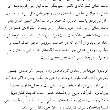
داستان‌های شش‌گانه‌ی نانسی اسپرینگر آمده، این چراغ‌قوه‌به‌دستی و
عمل به موازین علمی و شامه‌ی قوی و چیزهایی مثل این‌ها را مدیون
مادرش یودوریاست؛ مادری که طبعاً در داستان‌های اصیلِ هُلمز، یعنی
داستان‌های آرتور کانن دویل، نشانی از او نیست. خانواده‌ی هُلمز در آن
داستان‌ها شخصِ مایکرافت است؛ برادر بزرگ‌تری که برادر کوچکش را
مدام می‌پاید و از آن‌جا که در خدمت سرویس مخفی ملکه است و
به‌قول خودش هدفی جز خدمت به انگلستان ندارد، این پاییدن و سرِ
راه برادر کوچک سبز شدن چیز عجیبی نیست.
فریدون هویدا در رساله‌ی
تاریخچه‌ی رمان پلیسی
(ترجمه‌ی مهستی
بحرینی، انتشارات نیلوفر) نوشته بود شهرتِ هُلمز چنان فراگیر شد که
کسی باور نمی‌کرد او شخصیتی داستانی‌ست و خیلی‌ها او را حقیقتاً
بزرگ‌ترین کارآگاه تاریخ می‌دانستند. همین است که بعدِ کانن دویل
داستان‌نویسان زیادی به گوشه‌های زندگیِ این کارآگاهِ پیپ‌به‌لبِ تیزبینِ
نسبتاً بداخلاق سرک کشیدند و داستان خودشان را نوشتند.