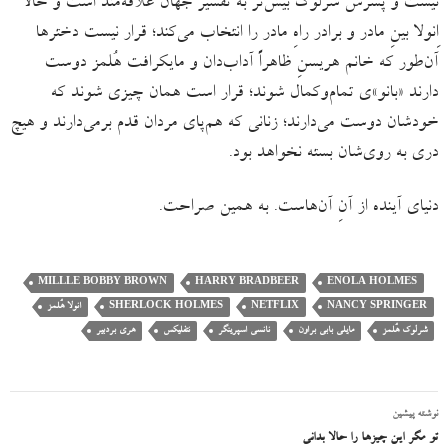
نیست و پسرش شرلوک بیش‌تر به تفسیر جهان علاقه‌مند است و حالا
اِنولا بینِ مادر و برادر راهِ مادر را انتخاب می‌کند؛ قرار نیست دخترها
آن‌طور که خانم هریسنِ ظاهراً آداب‌دان و مایکرافت هُلمز دوست
دارند «بانو»ی تمام‌وکمال شوند؛ قرار است همان چیزی شوند که
خودشان دوست می‌دارند؛ زنانی که هم‌پای مردان قدم برمی‌دارند و هیچ
دری به روی‌شان بسته نخواهد بود.
دنیای آینده از آنِ آن‌هاست. به همین صراحت.
MILLLE BOBBY BROWN
HARRY BRADBEER
ENOLA HOLMES
NANCY SPRINGER
NETFLIX
SHERLOCK HOLMES
انولا هُلمز
شرلوک هُلمز
مایلی بابی براون
نانسی اسپرینگر
نتفلیکس
هری بردبیر
نوشته پیشین
ناوبری
تو مگر این چیزها را حالا بدانی