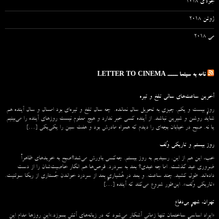
جولای 2018
ژوئن 2018
می 2018
نامه به سینما ـــــ LETTER TO CINEMA
آخرین ساعت‌های سالی تلخ و تیره
روزِ بیست و یکم. چیزی به تحویل سال نمانده. چه سال تلخ و تیره‌ای بود امسال و سال آینده هم
شاید روشن و شیرین نباشد. از آینده کسی خبر ندارد و هیچ معلوم نیست روزهای آینده را می‌بینیم
یا نه. صبح در خیابان بچه‌ای را دیدم که همراه مادرش بود و هفت سین را یکی‌یکی […]
روز بیستم و تاریکی وُلف
خب، این هم از این. رسیدیم به روز بیستم. چه‌کسی باورش می‌شد؟صبح به خریدهای ظاهراً
ضروری عید گذشت. اما چه عیدی؟ بعد به سردرد. قرص‌ها هم انگار خاصیت‌شان را از دست
داده‌اند. طول کشید. چند ساعت. و بعد در هُشیاریِ بعد از سردرد خواندن جُستاری از ربکا سولنیت.
«تاریکی وُلف». این‌طور شروع می‌‌کند که آینده […]
تهران، شهرِ بی‌دفاع
«ایراد اساسیِ ساختمان تنها زمانی آشکار می‌شود که در زبانه‌‌های آتش بسوزد.»این روزها مدام این