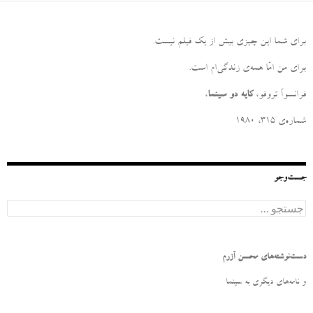
برای شما این چیزی بیش از یک فیلم نیست
.
برای من امّا همه‌ی زندگی‌ام است
.
فرانسوآ تروفو،
کایه دو سینما
،
شماره‌ی ۳۱۵، ۱۹۸۰
جست‌وجو
ج
س
ت
ج
و
دست‌نوشته‌های محسن آزرم
ب
ر
و نامه‌‌های دیگری به سینما
ا
ی