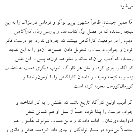
می‌شود.
امّا همین چیستانِ ظاهراً‌ مشهور پی‌یر بوآلو و توماس نارسژاک را به این
نتیجه رسانده که در فصل اوّل کتاب
نقد و بررسی رمان کارآگاهی
اُدیپ را در موقعیت کارآگاهی ببیننند که چاره‌ای ندارد جز درست فکر
کردن و جواب درست را تحویل دادن. همین‌ها آن‌دو را به این نتیجه
رسانده که اُدیپ بی‌آن‌که بداند و بخواهد قرن‌ها پیش از این نقش
کارآگاه را بازی کرده و مثل هر کارآگاه خوب دیگری دست به انتخاب
زده و به نتیجه رسیده و داستان کارآگاهی را با آزمون‌وخطا و
کورمال‌کورمال تجربه کرده است.
اگر اُدیپ اولین کارآگاه تاریخ باشد که عقلش را به کار انداخته و
جواب درست را پیدا کرده حتماً از نسلِ او هم کسانی شغل
آبا‌واجدادی‌شان را ادامه داده‌اند و بااین‌حساب شرلوک هُلمز را هم
احتمالاً می‌شود در شمار نوادگان او جای داد؛ خردمند عاقل و دانای و