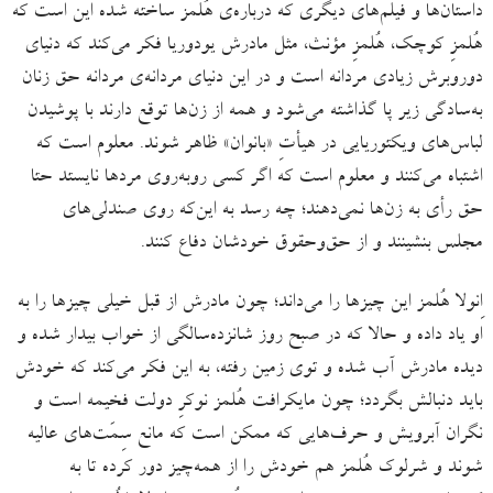
داستان‌ها و فیلم‌های دیگری که درباره‌ی هُلمز ساخته شده این است که
هُلمزِ کوچک، هُلمزِ مؤنث، مثل مادرش یودوریا فکر می‌کند که دنیای
دوروبرش زیادی مردانه است و در این دنیای مردانه‌ی مردانه حق زنان
به‌سادگی زیر پا گذاشته می‌شود و همه از زن‌ها توقع دارند با پوشیدن
لباس‌های ویکتوریایی در هیأتِ «بانوان» ظاهر شوند. معلوم است که
اشتباه می‌کنند و معلوم است که اگر کسی روبه‌روی مردها نایستد حتا
حق رأی به زن‌ها نمی‌دهند؛ چه رسد به این‌که روی صندلی‌های
مجلس بنشینند و از حق‌وحقوق خودشان دفاع کنند.
اِنولا هُلمز این چیزها را می‌داند؛ چون مادرش از قبل خیلی چیزها را به
او یاد داده و حالا که در صبح روز شانزده‌سالگی از خواب بیدار شده و
دیده مادرش آب شده و توی زمین رفته، به این فکر می‌کند که خودش
باید دنبالش بگردد؛ چون مایکرافت هُلمز نوکرِ دولت فخیمه است و
نگران آبرویش و حرف‌هایی که ممکن است که مانع سِمَت‌های عالیه
شوند و شرلوک هُلمز هم خودش را از همه‌چیز دور کرده تا به