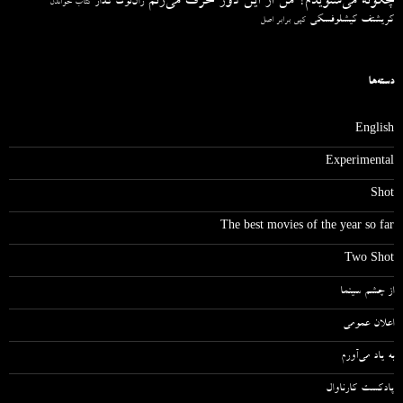
چگونه می‌شنویدم؟ من از این دور حرف می‌زنم
ژان‌لوک گدار
کتاب خواندن
کریشتف کیشلوفسکی
کپی برابر اصل
دسته‌ها
English
Experimental
Shot
The best movies of the year so far
Two Shot
از چشم سینما
اعلان عمومی
به یاد می‌آورم
پادکست کارناوال