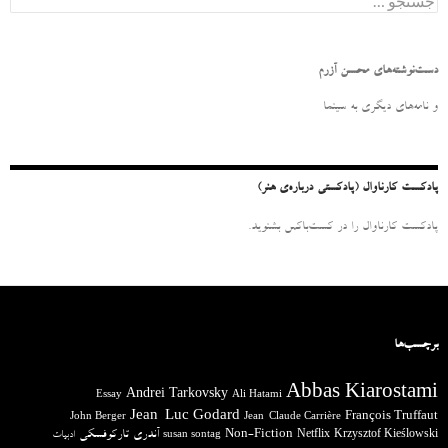
س
ت
ج
و
دست‌نوشته‌های محسن آزرم
ب
ر
و نامه‌‌های دیگری به سینما
ا
ی
:
پادکست کارناوال (پادکستی درباره‌ی هنر)
پادکست کارناوال را در کست‌باکس بشنوید.
برچسب‌ها
Abbas Kiarostami
Andrei Tarkovsky
Essay
Ali Hatami
Jean-Luc Godard
François Truffaut
John Berger
Jean-Claude Carrière
آندری تارکوفسکی
Non-Fiction
Krzysztof Kieślowski
Netflix
ادبیات
susan sontag