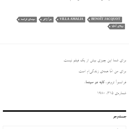
BENOÎT JACQUOT
VILLA AMALIA
بنوآ ژاکو
سینمای فرانسه
ویلای آمالیا
برای شما این چیزی بیش از یک فیلم نیست
.
برای من امّا همه‌ی زندگی‌ام است
.
فرانسوآ تروفو،
کایه دو سینما
،
شماره‌ی ۳۱۵، ۱۹۸۰
جست‌وجو
ج