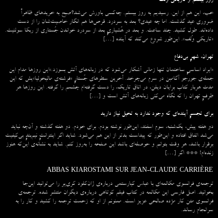
روز بیستم و تاریکی وُلف
خب، این هم از این. رسیدیم به روز بیستم. چه‌کسی باورش می‌شد؟صبح به خریدهای ظاهراً
ضروری عید گذشت. اما چه عیدی؟ بعد به سردرد. قرص‌ها هم انگار خاصیت‌شان را از دست
داده‌اند. طول کشید. چند ساعت. و بعد در هُشیاریِ بعد از سردرد خواندن جُستاری از ربکا سولنیت.
«تاریکی وُلف». این‌طور شروع می‌‌کند که آینده […]
تهران، شهرِ بی‌دفاع
«ایراد اساسیِ ساختمان تنها زمانی آشکار می‌شود که در زبانه‌‌های آتش بسوزد.»این روزها مدام این
جمله‌ی جورجو آگامبن در سرم می‌چرخد. آخرین سطرهای جُستارِ «فرشته‌ی مالیخولیا»یش که این
مدت هربار کتاب برایان دیلن، در اتاق تاریک، را دست گرفته‌ام چشمم را گرفته. این روزها هر
طرفِ تهران را که نگاه می‌کنی زبانه‌های آتش است و […]
برای تجسمِ آینده‌ای که وجود ندارد به تخیل نیاز دارید
دو هفته پیش، یک‌شنبه، سوم اسفند، این‌طور نوشته بودم. برای خودم. دو هفته گذشته و آن‌چه نباید
می‌شد اتفاق افتاده و این‌طور که پیداست بدتر از این هم می‌شود. شاید اگر اینترانتِ نیم‌بندِ بی‌کیفیت
برقرار باشد، هر وقت بتوانم و حوصله‌ای باشد این صفحه را به‌روز کنم. شاید به نشانه‌ی این‌که هنوز
زنده‌ام! *** اگر […]
ABBAS KIAROSTAMI SUR JEAN-CLAUDE CARRIÈRE
ترجمه‌ی فرانسوی مکالمه‌ای با عباس کیارستمی درباره‌ی ژان‌کلود کری‌یر را می‌توانید این‌جا
بخوانید. اصل فارسی این مکالمه در کتاب فیلم کوتاهی درباره‌ی دیگران منتشر شده. ترجمه‌ی
فرانسوی متن کار مژده صالحی عزیز است. ممنونم از او که زحمت ترجمه را کشید و کار را به
سرانجام رساند.