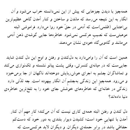
همه‌چیز با دیدن چیزهایی که پیش از این نمی‌دانسته خراب می‌شود و
آن
انگار به این نتیجه می‌رسد که ماندن و ساختن و کنار آمدن گاهی عظیم‌ترین
بی‌اعتنایی
(
ظلمی
)‌
ست که آدمی در حقّ خود روا می‌دارد
.
فراموشی البته
موهبتی‌ست که نصیبِ هرکسی نمی‌شود
.
خاطره‌ها جایی گوشه‌ی ذهن آدمی
می‌مانند و گاه‌وبی‌گاه خودی نشان می‌دهند
.
همین است که
آن
را وامی‌دارد به دل‌کندن و رفتن و اوجِ این‌ دل‌ کندن شاید
جایی‌ست که در میانه‌ی کنسرتی، وقتی پشت پیانو نشسته و تک‌نوازی می‌کند
و تماشاگران چشم‌ به اجرای هوش‌ربایش دوخته‌اند ناگهان از جا برمی‌خیزد
و می‌رود
.
همه‌چیزِ این زندگی به‌چشمِ
آن
انگار بیهوده است
.
چه لذّتی دارد
زندگی در خانه‌ای که خاطره‌های خوشش جای خود را به تلخ‌ترین خاطره‌ی
دنیا داده‌اند؟
دل‌ کندن و رفتن البته همه‌ی کاری نیست که
آن
می‌کند؛ کارِ مهمِ
آن
کنار
آمدن با تنهاییِ خود است؛ کشیدن دیوار بلندی به دور خود که دست‌کم
حفاظی باشد در برابرِ حمله‌ی دیگران
.
و دیگران لابد هرکسی‌ست که