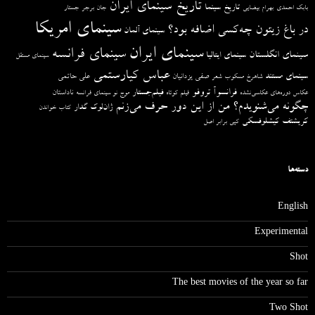
تاریخ سینمای ایران
تاریخ سینما
بابک احمدی
بهرام بیضایی
جان برجر
جستار
سینمای امریکا
در باغ زیتون چه‌کسی اضافه بود؟
سینمای آلمان
سینمای ایران
سینمای فرانسه
سینمای انگلستان
سینمای ایتالیا
سینمای مستقل
عباس کیارستمی
سینمای مستند
صفی یزدانیان
علی حاتمی
شاهرخ مسکوب
شعر
فرانسوآ تروفو
فیلم‌جستار
ناداستان
عکاس دوره‌های عکاسی‌نشده
فیلم کوتاه
موج نو سینمای فرانسه
چگونه می‌شنویدم؟ من از این دور حرف می‌زنم
ژان‌لوک گدار
کتاب خواندن
کریشتف کیشلوفسکی
کپی برابر اصل
دسته‌ها
English
Experimental
Shot
The best movies of the year so far
Two Shot