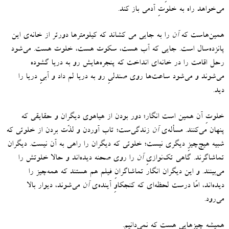
می‌خواهد راه به خلوتِ آدمی باز کند
.
همین‌هاست که
آن
را به جایی می کشاند که کیلومترها دورتر از خانه‌ی این
پانزده‌سال است
.
جایی‌ که آب هست، سکوت هست، خلوت هست
.
می‌شود
رحل اقامت را در خانه‌ای انداخت که پنجره‌هایش رو به دریا گشوده
می‌شوند و می‌شود ساعت‌ها روی صندلیِ رو به دریا لم داد و آبیِ دریا را
دید
.
خلوتِ آن همین است انگار؛ دور بودن از هیاهوی دیگران و حقایقی که
پنهان می‌کنند
.
مسأله‌ی
آن
زندگی‌ست؛ تاب‌ آوردن و لذّت‌ بردن از خلوتی که
شبیه هیچ‌چیزِ دیگری نیست؛ خلوتی که دیگران را راهی به آن نیست
.
دیگران
تماشاگرند
.
گاهی تک‌نوازیِ
آن
را روی صحنه دیده‌اند و حالا خلوتش را
می‌بینند
.
و این دیگران انگار تماشاگرانِ فیلم هم هستند که همه‌چیز را
دیده‌اند، امّا درست لحظه‌ای که کنجکاوِ آینده‌ی
آن
می‌شوند، دیوار بالا
می‌رود
.
همیشه چیزهایی هست که نمی‌دانیم
.