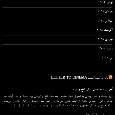
نوامبر 2019
جولای 2019
سپتامبر 2018
آگوست 2018
جولای 2018
ژوئن 2018
می 2018
نامه به سینما ـــــ LETTER TO CINEMA
آخرین ساعت‌های سالی تلخ و تیره
روزِ بیست و یکم. چیزی به تحویل سال نمانده. چه سال تلخ و تیره‌ای بود امسال و سال آینده هم
شاید روشن و شیرین نباشد. از آینده کسی خبر ندارد و هیچ معلوم نیست روزهای آینده را می‌بینیم
یا نه. صبح در خیابان بچه‌ای را دیدم که همراه مادرش بود و هفت سین را یکی‌یکی […]