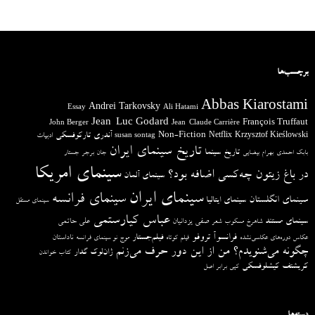
برچسب‌ها
Abbas Kiarostami
Andrei Tarkovsky
Essay
Ali Hatami
Jean-Luc Godard
François Truffaut
John Berger
Jean-Claude Carrière
آندری تارکوفسکی
Non-Fiction
Krzysztof Kieślowski
Netflix
ادبیات
susan sontag
تاریخ سینمای ایران
تاریخ سینما
بابک احمدی
بهرام بیضایی
جان برجر
جستار
سینمای امریکا
در باغ زیتون چه‌کسی اضافه بود؟
سینمای آلمان
سینمای ایران
سینمای فرانسه
سینمای انگلستان
سینمای ایتالیا
سینمای مستقل
عباس کیارستمی
سینمای مستند
صفی یزدانیان
علی حاتمی
شاهرخ مسکوب
شعر
فرانسوآ تروفو
فیلم‌جستار
ناداستان
عکاس دوره‌های عکاسی‌نشده
فیلم کوتاه
موج نو سینمای فرانسه
چگونه می‌شنویدم؟ من از این دور حرف می‌زنم
ژان‌لوک گدار
کتاب خواندن
کریشتف کیشلوفسکی
کپی برابر اصل