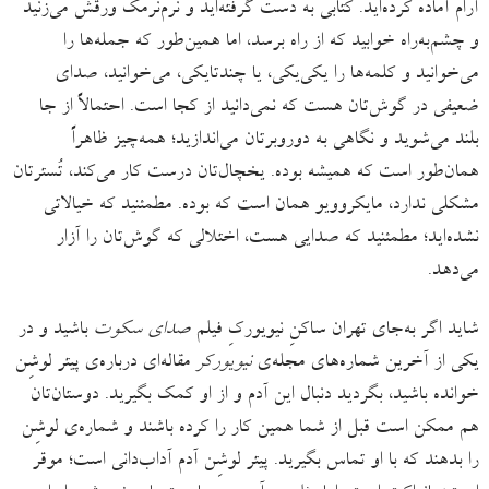
آرام آماده کرده‌اید. کتابی به دست گرفته‌اید و نرم‌نرمک ورقش می‌زنید
و چشم‌به‌راه خوابید که از راه برسد، اما همین‌طور که جمله‌ها را
می‌خوانید و کلمه‌ها را یکی‌یکی، یا چندتا‌یکی، می‌خوانید، صدای
ضعیفی در گوش‌تان هست که نمی‌دانید از کجا است. احتمالاً از جا
بلند می‌شوید و نگاهی به دوروبرتان می‌اندازید؛ همه‌چیز ظاهراً
همان‌طور است که همیشه بوده. یخچال‌تان درست کار می‌کند، تُسترتان
مشکلی ندارد، مایکروویو همان است که بوده. مطمئنید که خیالاتی
نشده‌اید؛ مطمئنید که صدایی هست، اختلالی که گوش‌تان را آزار
می‌دهد.
شاید اگر به‌جای تهران ساکنِ نیویورکِ فیلم
صدای سکوت
باشید و در
یکی از آخرین شماره‌های مجله‌ی
نیویورکر
مقاله‌ای درباره‌ی پیتر لوشِن
خوانده باشید، بگردید دنبال این آدم و از او کمک بگیرید. دوستان‌تان
هم ممکن است قبل از شما همین کار را کرده باشند و شماره‌ی لوشِن
را بدهند که با او تماس بگیرید. پیتر لوشِن آدم آداب‌دانی است؛ موقر