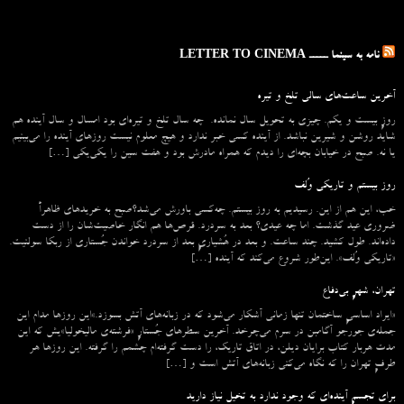
نامه به سینما ـــــ LETTER TO CINEMA
آخرین ساعت‌های سالی تلخ و تیره
روزِ بیست و یکم. چیزی به تحویل سال نمانده. چه سال تلخ و تیره‌ای بود امسال و سال آینده هم
شاید روشن و شیرین نباشد. از آینده کسی خبر ندارد و هیچ معلوم نیست روزهای آینده را می‌بینیم
یا نه. صبح در خیابان بچه‌ای را دیدم که همراه مادرش بود و هفت سین را یکی‌یکی […]
روز بیستم و تاریکی وُلف
خب، این هم از این. رسیدیم به روز بیستم. چه‌کسی باورش می‌شد؟صبح به خریدهای ظاهراً
ضروری عید گذشت. اما چه عیدی؟ بعد به سردرد. قرص‌ها هم انگار خاصیت‌شان را از دست
داده‌اند. طول کشید. چند ساعت. و بعد در هُشیاریِ بعد از سردرد خواندن جُستاری از ربکا سولنیت.
«تاریکی وُلف». این‌طور شروع می‌‌کند که آینده […]
تهران، شهرِ بی‌دفاع
«ایراد اساسیِ ساختمان تنها زمانی آشکار می‌شود که در زبانه‌‌های آتش بسوزد.»این روزها مدام این
جمله‌ی جورجو آگامبن در سرم می‌چرخد. آخرین سطرهای جُستارِ «فرشته‌ی مالیخولیا»یش که این
مدت هربار کتاب برایان دیلن، در اتاق تاریک، را دست گرفته‌ام چشمم را گرفته. این روزها هر
طرفِ تهران را که نگاه می‌کنی زبانه‌های آتش است و […]
برای تجسمِ آینده‌ای که وجود ندارد به تخیل نیاز دارید