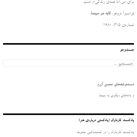
برای من امّا همه‌ی زندگی‌ام است
.
فرانسوآ تروفو،
کایه دو سینما
،
شماره‌ی ۳۱۵، ۱۹۸۰
جست‌وجو
ج
س
ت
ج
و
دست‌نوشته‌های محسن آزرم
ب
ر
و نامه‌‌های دیگری به سینما
ا
ی
:
پادکست کارناوال (پادکستی درباره‌ی هنر)
پادکست کارناوال را در کست‌باکس بشنوید.