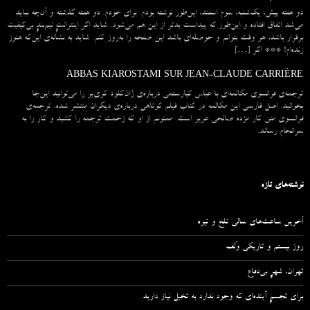
دو هفته پیش، یک‌شنبه، سوم اسفند، این‌طور نوشته بودم. برای خودم. دو هفته گذشته و آن‌چه نباید
می‌شد اتفاق افتاده و این‌طور که پیداست بدتر از این هم می‌شود. شاید اگر اینترانتِ نیم‌بندِ بی‌کیفیت
برقرار باشد، هر وقت بتوانم و حوصله‌ای باشد این صفحه را به‌روز کنم. شاید به نشانه‌ی این‌که هنوز
زنده‌ام! *** اگر […]
ABBAS KIAROSTAMI SUR JEAN-CLAUDE CARRIÈRE
ترجمه‌ی فرانسوی مکالمه‌ای با عباس کیارستمی درباره‌ی ژان‌کلود کری‌یر را می‌توانید این‌جا
بخوانید. اصل فارسی این مکالمه در کتاب فیلم کوتاهی درباره‌ی دیگران منتشر شده. ترجمه‌ی
فرانسوی متن کار مژده صالحی عزیز است. ممنونم از او که زحمت ترجمه را کشید و کار را به
سرانجام رساند.
نوشته‌های تازه
آخرین ساعت‌های سالی تلخ و تیره
روز بیستم و تاریکی وُلف
تهران، شهرِ بی‌دفاع
برای تجسمِ آینده‌ای که وجود ندارد به تخیل نیاز دارید