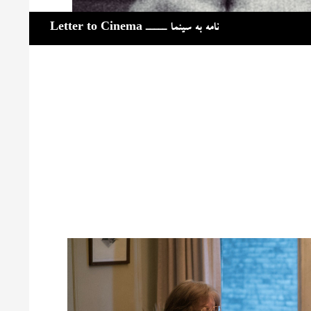
جست‌وجو
نامه به سینما ـــــ Letter to Cinema