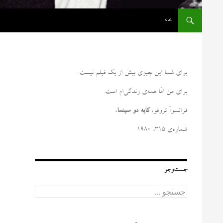
رفتن به نوشته‌ها
خانه
برای شما این چیزی بیش از یک فیلم نیست
.
برای من امّا همه‌ی زندگی‌ام است
.
فرانسوآ تروفو،
کایه دو سینما
،
شماره‌ی ۳۱۵، ۱۹۸۰
جست‌وجو
ج
س
ت
ج