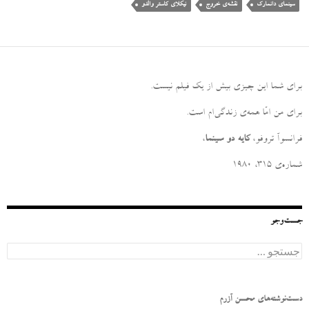
سینمای دانمارک
نقشه‌ی خروج
نیکلای کاستر والدو
برای شما این چیزی بیش از یک فیلم نیست
.
برای من امّا همه‌ی زندگی‌ام است
.
فرانسوآ تروفو،
کایه دو سینما
،
شماره‌ی ۳۱۵، ۱۹۸۰
جست‌وجو
ج
س
ت
ج
و
دست‌نوشته‌های محسن آزرم