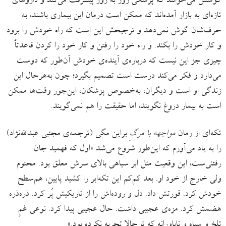
گوشش می‌خوانند که پزشکی روز به روز پیشرفت می‌کند و داروهای
تازه‌ای به بازار آمده‌اند که ممکن است درمان این بیماری باشند، به
حرف‌شان گوش نمی‌دهد و ترجیحش این است که راه خودش را برود
و کار خودش را بکند. و راه خود را رفتن و کار خود را کردن قاعدتاً
چیزی جز این نیست که درباره‌ی آینده‌ی خودش آن‌طور که دوست
می‌دارد و فکر می‌کند درست است تصمیم بگیرد؛ چون به‌هرحال این
زندگی او است و دیگران، به‌خصوص پزشکان، این‌جور وقت‌ها ممکن
است به بیمار دروغ نگویند، اما حقیقت را هم نمی‌گویند.
تکه‌ای از رمان
مواجهه با مرگِ
براین مگی (ترجمه‌ی مجتبی عبدالله‌نژاد)
را به یاد می‌آورم که این‌طور شروع می‌شد «اول که فهمید جان
رفتنی‌ست، این وقعیت مثل ابر سیاهی بالای سرش معلق بود. محتوم
ولی خارج از خود او. بعد کم‌کم این تکه‌ابر را کشید پایین، هم‌سطح
خودش کرد. قورتش داد. دل و روده‌اش را از تاریکیش پُر کرد. ذره‌ذره
هضمش کرد. مزه‌ی عجیبی داشت. حال عجیبی پیدا کرد. نوعی غمِ
تلخ و سیاه و ناباورانه که تا حالا تجربه نکرده بود.»