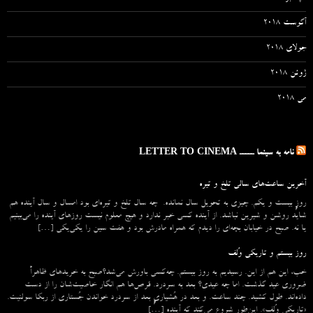
آگوست 2018
جولای 2018
ژوئن 2018
می 2018
نامه به سینما ـــــ LETTER TO CINEMA
آخرین ساعت‌های سالی تلخ و تیره
روزِ بیست و یکم. چیزی به تحویل سال نمانده. چه سال تلخ و تیره‌ای بود امسال و سال آینده هم
شاید روشن و شیرین نباشد. از آینده کسی خبر ندارد و هیچ معلوم نیست روزهای آینده را می‌بینیم
یا نه. صبح در خیابان بچه‌ای را دیدم که همراه مادرش بود و هفت سین را یکی‌یکی […]
روز بیستم و تاریکی وُلف
خب، این هم از این. رسیدیم به روز بیستم. چه‌کسی باورش می‌شد؟صبح به خریدهای ظاهراً
ضروری عید گذشت. اما چه عیدی؟ بعد به سردرد. قرص‌ها هم انگار خاصیت‌شان را از دست
داده‌اند. طول کشید. چند ساعت. و بعد در هُشیاریِ بعد از سردرد خواندن جُستاری از ربکا سولنیت.
«تاریکی وُلف». این‌طور شروع می‌‌کند که آینده […]