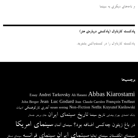
ب
ر
و نامه‌‌های دیگری به سینما
ا
ی
:
پادکست کارناوال (پادکستی درباره‌ی هنر)
پادکست کارناوال را در کست‌باکس بشنوید.
برچسب‌ها
Abbas Kiarostami
Andrei Tarkovsky
Essay
Ali Hatami
Jean-Luc Godard
François Truffaut
John Berger
Jean-Claude Carrière
آندری تارکوفسکی
Non-Fiction
Krzysztof Kieślowski
Netflix
ادبیات
susan sontag
تاریخ سینمای ایران
تاریخ سینما
بابک احمدی
بهرام بیضایی
جان برجر
جستار
سینمای امریکا
در باغ زیتون چه‌کسی اضافه بود؟
سینمای آلمان
سینمای ایران
سینمای فرانسه
سینمای انگلستان
سینمای ایتالیا
سینمای مستقل