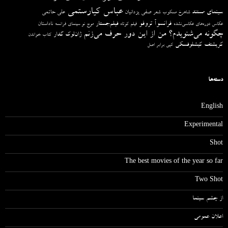
عباس کیارستمی
سینمای مستند
صفی یزدانیان
علی حاتمی
شاهرخ مسکوب
شعر
فرانسوآ تروفو
فیلم‌جستار
ناداستان
عکاس دوره‌های عکاسی‌نشده
فیلم کوتاه
موج نو سینمای فرانسه
چگونه می‌شنویدم؟ من از این دور حرف می‌زنم
ژان‌لوک گدار
کتاب خواندن
کریشتف کیشلوفسکی
کپی برابر اصل
دسته‌ها
English
Experimental
Shot
The best movies of the year so far
Two Shot
از چشم سینما
اعلان عمومی