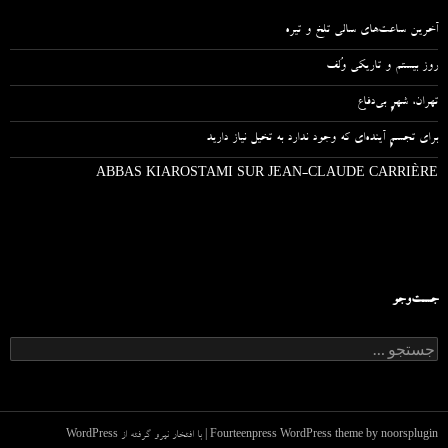
آخرین ساعت‌های سالی تلخ و تیره
روز بیستم و تاریکی وُلف
تهران، شهرِ بی‌دفاع
برای تجسمِ آینده‌ای که وجود ندارد به تخیل نیاز دارید
ABBAS KIAROSTAMI SUR JEAN-CLAUDE CARRIÈRE
جست‌وجو
ج
س
ت
ج
و
ب
noorsplugin
Fourteenpress WordPress theme by
|
با افتخار نیرو گرفته از WordPress