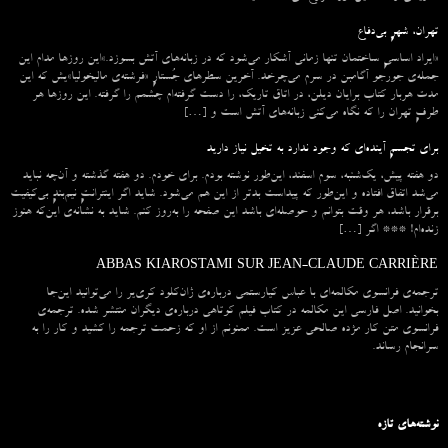
تهران، شهرِ بی‌دفاع
«ایراد اساسیِ ساختمان تنها زمانی آشکار می‌شود که در زبانه‌‌های آتش بسوزد.»این روزها مدام این
جمله‌ی جورجو آگامبن در سرم می‌چرخد. آخرین سطرهای جُستارِ «فرشته‌ی مالیخولیا»یش که این
مدت هربار کتاب برایان دیلن، در اتاق تاریک، را دست گرفته‌ام چشمم را گرفته. این روزها هر
طرفِ تهران را که نگاه می‌کنی زبانه‌های آتش است و […]
برای تجسمِ آینده‌ای که وجود ندارد به تخیل نیاز دارید
دو هفته پیش، یک‌شنبه، سوم اسفند، این‌طور نوشته بودم. برای خودم. دو هفته گذشته و آن‌چه نباید
می‌شد اتفاق افتاده و این‌طور که پیداست بدتر از این هم می‌شود. شاید اگر اینترانتِ نیم‌بندِ بی‌کیفیت
برقرار باشد، هر وقت بتوانم و حوصله‌ای باشد این صفحه را به‌روز کنم. شاید به نشانه‌ی این‌که هنوز
زنده‌ام! *** اگر […]
ABBAS KIAROSTAMI SUR JEAN-CLAUDE CARRIÈRE
ترجمه‌ی فرانسوی مکالمه‌ای با عباس کیارستمی درباره‌ی ژان‌کلود کری‌یر را می‌توانید این‌جا
بخوانید. اصل فارسی این مکالمه در کتاب فیلم کوتاهی درباره‌ی دیگران منتشر شده. ترجمه‌ی
فرانسوی متن کار مژده صالحی عزیز است. ممنونم از او که زحمت ترجمه را کشید و کار را به
سرانجام رساند.
نوشته‌های تازه