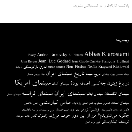
پادکست کارناوال را در کست‌باکس بشنوید.
برچسب‌ها
Abbas Kiarostami
Andrei Tarkovsky
Essay
Ali Hatami
Jean-Luc Godard
François Truffaut
John Berger
Jean-Claude Carrière
آندری تارکوفسکی
Non-Fiction
Krzysztof Kieślowski
Netflix
ادبیات
susan sontag
تاریخ سینمای ایران
تاریخ سینما
بابک احمدی
بهرام بیضایی
جان برجر
جستار
سینمای امریکا
در باغ زیتون چه‌کسی اضافه بود؟
سینمای آلمان
سینمای ایران
سینمای فرانسه
سینمای انگلستان
سینمای ایتالیا
سینمای مستقل
عباس کیارستمی
سینمای مستند
صفی یزدانیان
علی حاتمی
شاهرخ مسکوب
شعر
فرانسوآ تروفو
فیلم‌جستار
ناداستان
عکاس دوره‌های عکاسی‌نشده
فیلم کوتاه
موج نو سینمای فرانسه
چگونه می‌شنویدم؟ من از این دور حرف می‌زنم
ژان‌لوک گدار
کتاب خواندن
کریشتف کیشلوفسکی
کپی برابر اصل