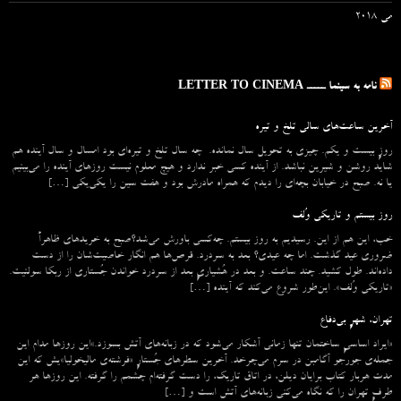
می 2018
نامه به سینما ـــــ LETTER TO CINEMA
آخرین ساعت‌های سالی تلخ و تیره
روزِ بیست و یکم. چیزی به تحویل سال نمانده. چه سال تلخ و تیره‌ای بود امسال و سال آینده هم
شاید روشن و شیرین نباشد. از آینده کسی خبر ندارد و هیچ معلوم نیست روزهای آینده را می‌بینیم
یا نه. صبح در خیابان بچه‌ای را دیدم که همراه مادرش بود و هفت سین را یکی‌یکی […]
روز بیستم و تاریکی وُلف
خب، این هم از این. رسیدیم به روز بیستم. چه‌کسی باورش می‌شد؟صبح به خریدهای ظاهراً
ضروری عید گذشت. اما چه عیدی؟ بعد به سردرد. قرص‌ها هم انگار خاصیت‌شان را از دست
داده‌اند. طول کشید. چند ساعت. و بعد در هُشیاریِ بعد از سردرد خواندن جُستاری از ربکا سولنیت.
«تاریکی وُلف». این‌طور شروع می‌‌کند که آینده […]
تهران، شهرِ بی‌دفاع
«ایراد اساسیِ ساختمان تنها زمانی آشکار می‌شود که در زبانه‌‌های آتش بسوزد.»این روزها مدام این
جمله‌ی جورجو آگامبن در سرم می‌چرخد. آخرین سطرهای جُستارِ «فرشته‌ی مالیخولیا»یش که این
مدت هربار کتاب برایان دیلن، در اتاق تاریک، را دست گرفته‌ام چشمم را گرفته. این روزها هر
طرفِ تهران را که نگاه می‌کنی زبانه‌های آتش است و […]