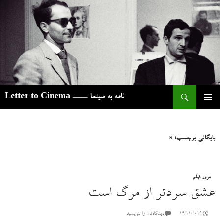
ج
نامه به سینما ـــــ Letter to Cinema
رفتن
فهرست
به
اصلی
نوشته‌ها
بایگانی برچسب: s
مرور فیلم
عشق سردتر از مرگ است
14/11/2019
دیدگاه‌تان را بنویسید: