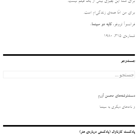
برای شما این چیزی بیش از یک فیلم نیست
.
برای من امّا همه‌ی زندگی‌ام است
.
فرانسوآ تروفو،
کایه دو سینما
،
شماره‌ی ۳۱۵، ۱۹۸۰
جست‌وجو
ج
س
ت
ج
و
دست‌نوشته‌های محسن آزرم
ب
ر
و نامه‌‌های دیگری به سینما
ا
ی
:
پادکست کارناوال (پادکستی درباره‌ی هنر)