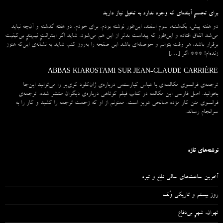
برای تجسمِ آینده‌ای که وجود ندارد به تخیل نیاز دارید
دو هفته پیش، یک‌شنبه، سوم اسفند، این‌طور نوشته بودم. برای خودم. دو هفته گذشته و آن‌چه نباید
می‌شد اتفاق افتاده و این‌طور که پیداست بدتر از این هم می‌شود. شاید اگر اینترانتِ نیم‌بندِ بی‌کیفیت
برقرار باشد، هر وقت بتوانم و حوصله‌ای باشد این صفحه را به‌روز کنم. شاید به نشانه‌ی این‌که هنوز
زنده‌ام! *** اگر […]
ABBAS KIAROSTAMI SUR JEAN-CLAUDE CARRIÈRE
ترجمه‌ی فرانسوی مکالمه‌ای با عباس کیارستمی درباره‌ی ژان‌کلود کری‌یر را می‌توانید این‌جا
بخوانید. اصل فارسی این مکالمه در کتاب فیلم کوتاهی درباره‌ی دیگران منتشر شده. ترجمه‌ی
فرانسوی متن کار مژده صالحی عزیز است. ممنونم از او که زحمت ترجمه را کشید و کار را به
سرانجام رساند.
نوشته‌های تازه
آخرین ساعت‌های سالی تلخ و تیره
روز بیستم و تاریکی وُلف
تهران، شهرِ بی‌دفاع