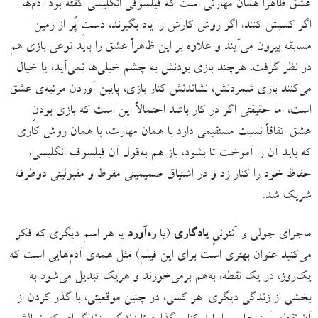
عشق ظاهراً همان مهارتی است که فیلسوفی انگلیسی گفته بود آدم‌ها
اگر کسبش کنند، اگر روش کارش را یاد بگیرند، دستِ پُر از زمین
مسابقه بیرون می‌آیند و علاوه بر این ظاهراً عشق را باید نوعی بازی هم
در نظر گرفت، هرچند بازی بودنش به چشم خیلی‌ها نمی‌آید، یا خیال
می‌کنند بازی شمردنش، نشاندنش کنار بازی، پایین آوردن مرتبه‌ی عشق
است، اما حقیقتی اگر در کار باشد احتمالاً این است که بازی بودنِ
عشق اتفاقاً نسبت مستقیمی دارد با همان مهارت، با همان روش کاری
که باید آن را آموخت تا بشود، باز هم به‌قول آن فیلسوف انگلیسی،
حفاظ خود را کنار زد و در اشتیاق صمیمیتی مفرط و مقبولیتی دوطرفه
شریک شد.
ماجرای جولی و آنتونیِ
یادگاری
(یا
ره‌آورد
یا هر اسم دیگری که فکر
می‌کنید عنوان بهتری است برای این فیلم) مثل همه‌ی آدم‌هایی است که
یک‌روز، در یک نقطه، به‌هم برمی‌خورند و هریک تبدیل می‌شود به
بخشی از زندگی دیگری. هر کسی، در چنین موقعیتی، با گذر کردن از