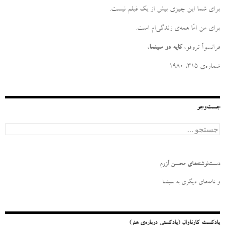
برای شما این چیزی بیش از یک فیلم نیست
.
برای من امّا همه‌ی زندگی‌ام است
.
فرانسوآ تروفو،
کایه دو سینما
،
شماره‌ی ۳۱۵، ۱۹۸۰
جست‌وجو
ج
س
ت
ج
و
دست‌نوشته‌های محسن آزرم
ب
ر
و نامه‌‌های دیگری به سینما
ا
ی
:
پادکست کارناوال (پادکستی درباره‌ی هنر)