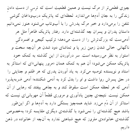
چیزی قطعی‌تر از مرگ نیست و همین قطعیت است که ترسِ از دست دادنِ
زندگی را به جان آدم‌ها می‌اندازد
.
لحظه‌ای که پاتریکِ درب‌وداغان گوشیِ
تلفن را برمی‌دارد و خبر مرگ پدرش را با آب‌وتاب می‌شنود هنوز نمی‌دانیم
داستان پدران و پسران چه گذشته‌ای دارد
.
رفتار پاتریک ظاهراً مثل هر
آدمی‌ست که بزرگ‌ترش را از دست می‌دهد؛ ترکیب گیجی و افسردگیِ
ناگهانی
.
خالی شدن زمین زیر پا و تماشای دود شدن هر آن‌چه سخت و
استوار به نظر می‌رسیده است
.
سر درآوردن از این گذشته به کمک خودِ
پاتریک ممکن می‌شود؛ آن هم به کمک همان
«
مرور پنهانی
»‌
ای که استاکر به
استاد و نویسنده توصیه می‌کرد
.
به یاد آوردن پدری که هر ظلم و جنایتی را
در حق پسرش روا داشت و او را بدل کرد به آدمی شکننده؛ آدمی ضربه‌پذیر؛
آدمی که هر لحظه ممکن است سقوط کند و به چاهی بیفتد که رهایی از آن
ممکن نیست
.
نتیجه‌ی چنین یادآوری و مروری قطعاً آن مهربانی‌ای نیست که
استاکر از آن دَم می‌زد
.
شاید همه‌چیز بستگی دارد به آدم‌ها و اگر این‌طور
باشد هیچ گذشته‌ای را نمی‌شود با گذشته‌ی دیگری مقایسه کرد؛ به‌خصوص
گذشته‌ی خانواده‌ی ملروز که هیچ شباهتی ندارد به آن‌چه از خانواده در ذهن
داریم.