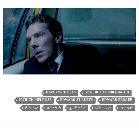
DAVID NICHOLLS
BENEDICT CUMBERBATCH
PATRICK MELROSE
EDWARD ST AUBYN
EDWARD BERGER
ادوارد برجر
ادوارد سنت‌آبین
بندیکت کامبربچ
پاتریک ملروز
دیوید نیکولز