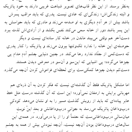
به‌نظر برسند
.
از این نظر قاب‌های تصویر شباهت غریبی دارند به خودِ پاتریک
و البته زندگی‌اش؛ زندگی‌ای که عادی نیست
.
پدری که باید مراقب پسرش
باشد بیش از هر آدم دیگری به او صدمه می‌زند و مادری که باید حواسش به
این پسر باشد دور از خانه سعی می‌‌کند نفس بکشد و از آزادی‌اش لذت ببرد
.
دست‌آخر هم وقتی می‌بیند ماندن در خانه کار ساده‌ای نیست و دیگر
حوصله‌‌ی این خانه را ندارد تک‌وتنها بیرون می‌زند و پاتریک را کنار پدری
که دست‌کمی از جلّاد ندارد رها می‌کند
.
در چنین دنیایی چشم آدم مدام پی
چیزها می‌گردد؛ پی اشیایی که این‌سو و آن‌سو در معرض دیدن هستند
.
دست‌کم دیدن چیزها کمکی‌ست برای لحظه‌ای فراموش کردن آن‌چه می‌گذرد.
اما مشکل پاتریک فقط آن گذشته‌ای نیست که فکر کردن به آن ذره‌ای هم
مهربانی برایش به ارمغان نمی‌آورد؛ این است که آن گذشته درست مثل خط
عابر پیاده‌ای که باید از رویش گذشت مسیر را به او نشان می‌دهد
.
کودکیِ
درب‌وداغانِ پاتریک می‌رسد به جوانیِ درب‌وداغانش و بعدِ اینْ نوبتِ
میان‌سالیِ درب‌وداغانی‌ست که حتماً او را از پا درمی‌آورد
.
در همه‌ی این
سال‌های درب‌وداغان بودن آن‌چه نیست، آن‌چه نبودش بیش از همه به چشم