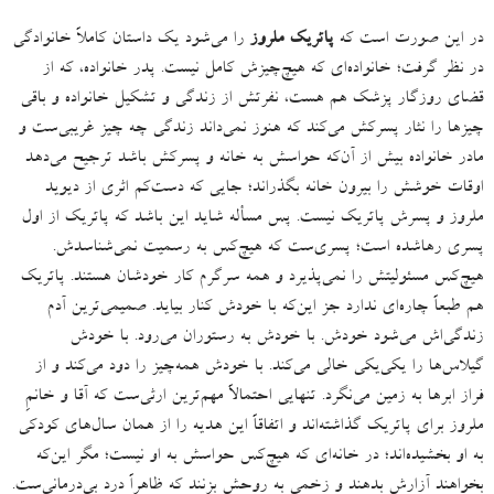
در این صورت است که
پاتریک ملروز
را می‌شود یک داستان کاملاً خانوادگی
در نظر گرفت؛ خانواده‌ای که هیچ‌چیزش کامل نیست
.
پدر خانواده، که از
قضای روزگار پزشک هم هست، نفرتش از زندگی و تشکیل خانواده و باقی
چیزها را نثار پسرکش می‌کند که هنوز نمی‌داند زندگی چه چیز غریبی‌ست و
مادر خانواده بیش از آن‌که حواسش به خانه و پسرکش باشد ترجیح می‌دهد
اوقات خوشش را بیرون خانه بگذراند؛ جایی که دست‌کم اثری از دیوید
ملروز و پسرش پاتریک نیست
.
پس مسأله شاید این باشد که پاتریک از اول
پسری رهاشده است؛ پسری‌ست که هیچ‌کس به رسمیت نمی‌شناسدش
.
هیچ‌کس مسئولیتش را نمی‌پذیرد و همه سرگرم کار خودشان هستند
.
پاتریک
هم طبعاً چاره‌ای ندارد جز این‌که با خودش کنار بیاید
.
صمیمی‌ترین آدم
زندگی‌اش می‌شود خودش
.
با خودش به رستوران می‌رود
.
با خودش
گیلاس‌ها را یکی‌یکی خالی می‌کند
.
با خودش همه‌چیز را دود می‌کند و از
فراز ابرها به زمین می‌نگرد
.
تنهایی احتمالاً مهم‌ترین ارثی‌ست که آقا و خانمِ
ملروز برای پاتریک گذاشته‌اند و اتفاقاً این هدیه را از همان سال‌های کودکی
به او بخشیده‌اند؛ در خانه‌ای که هیچ‌کس حواسش به او نیست؛ مگر این‌که
بخواهند آزارش بدهند و زخمی به روحش بزنند که ظاهراً درد بی‌درمانی‌ست.