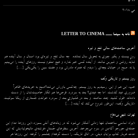
می 2018
نامه به سینما ـــــ LETTER TO CINEMA
آخرین ساعت‌های سالی تلخ و تیره
روزِ بیست و یکم. چیزی به تحویل سال نمانده. چه سال تلخ و تیره‌ای بود امسال و سال آینده هم
شاید روشن و شیرین نباشد. از آینده کسی خبر ندارد و هیچ معلوم نیست روزهای آینده را می‌بینیم
یا نه. صبح در خیابان بچه‌ای را دیدم که همراه مادرش بود و هفت سین را یکی‌یکی […]
روز بیستم و تاریکی وُلف
خب، این هم از این. رسیدیم به روز بیستم. چه‌کسی باورش می‌شد؟صبح به خریدهای ظاهراً
ضروری عید گذشت. اما چه عیدی؟ بعد به سردرد. قرص‌ها هم انگار خاصیت‌شان را از دست
داده‌اند. طول کشید. چند ساعت. و بعد در هُشیاریِ بعد از سردرد خواندن جُستاری از ربکا سولنیت.
«تاریکی وُلف». این‌طور شروع می‌‌کند که آینده […]
تهران، شهرِ بی‌دفاع
«ایراد اساسیِ ساختمان تنها زمانی آشکار می‌شود که در زبانه‌‌های آتش بسوزد.»این روزها مدام این
جمله‌ی جورجو آگامبن در سرم می‌چرخد. آخرین سطرهای جُستارِ «فرشته‌ی مالیخولیا»یش که این
مدت هربار کتاب برایان دیلن، در اتاق تاریک، را دست گرفته‌ام چشمم را گرفته. این روزها هر