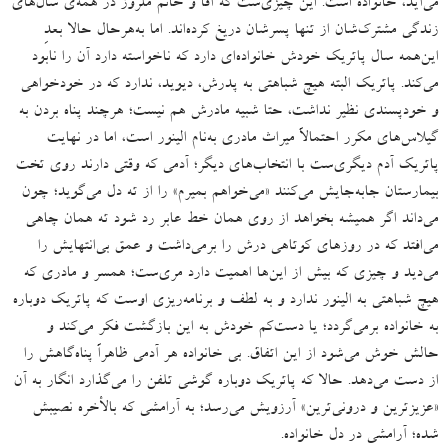
می‌آید، خانواده است
.
این چیزی‌ست که آقا و خانم ملروز در همه‌ی سال‌های
زندگی مشترک‌شان از تنها پسرشان دریغ کرده‌اند
.
اما به‌هرحال حالا بعدِ
این‌همه سال پاتریک خودش خانواده‌ای دارد که ناخواسته دارد آن را نابود
می‌کند
.
پاتریک البته هیچ شباهتی به پدرش، دیوید، ندارد که در خودخواهی
و خودپسندی نظیر نداشت، حتا شبیه مادرش هم نیست؛ هرچند پناه بردن به
گیلاس‌های مکرر احتمالاً میراث مادری‌ به‌نام الینور است، اما در نهایت
پاتریک آدم دیگری‌ست با انتخاب‌های دیگر؛ آدمی که وقتی دارند روی تخت
بیمارستان جابه‌جایش می‌کنند
«
می‌خواهم بمیرم
»
را از ته دل می‌گوید؛ چون
می‌داند اگر همیشه بخواهد از روی همان خط عابر رد شود ته همان چاهی
می‌افتد که در روزهای کوتاهی درش را برمی‌داشت و عمق بی‌انتهایش را
می‌دید و چیزی که بیش از این‌ها اهمیت دارد مری‌ست؛ همسر و مادری که
هیچ شباهتی به الینور ندارد و به لطف و برنامه‌ریزی‌ اوست که پاتریک دوباره
به خانواده برمی‌گردد؛ یا دست‌کم خودش به این بازگشت فکر می‌کند و
حالش خوش می‌شود از این اتفاق
.
بی خانواده هر آدمی ظاهراً پناه‌گاهش را
از دست می‌دهد
.
حالا که پاتریک دوباره گوشی تلفن را می‌گذارد انگار به آن
«
عزیزترین و درونی‌ترین
»
آرزویش می‌رسد؛ به آرامشی که بالأخره نصیبش
شده؛ آرامشی در دل خانواده.