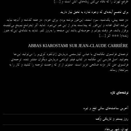
طرفِ تهران را که نگاه می‌کنی زبانه‌های آتش است و […]
برای تجسمِ آینده‌ای که وجود ندارد به تخیل نیاز دارید
دو هفته پیش، یک‌شنبه، سوم اسفند، این‌طور نوشته بودم. برای خودم. دو هفته گذشته و آن‌چه نباید
می‌شد اتفاق افتاده و این‌طور که پیداست بدتر از این هم می‌شود. شاید اگر اینترانتِ نیم‌بندِ بی‌کیفیت
برقرار باشد، هر وقت بتوانم و حوصله‌ای باشد این صفحه را به‌روز کنم. شاید به نشانه‌ی این‌که هنوز
زنده‌ام! *** اگر […]
ABBAS KIAROSTAMI SUR JEAN-CLAUDE CARRIÈRE
ترجمه‌ی فرانسوی مکالمه‌ای با عباس کیارستمی درباره‌ی ژان‌کلود کری‌یر را می‌توانید این‌جا
بخوانید. اصل فارسی این مکالمه در کتاب فیلم کوتاهی درباره‌ی دیگران منتشر شده. ترجمه‌ی
فرانسوی متن کار مژده صالحی عزیز است. ممنونم از او که زحمت ترجمه را کشید و کار را به
سرانجام رساند.
نوشته‌های تازه
آخرین ساعت‌های سالی تلخ و تیره
روز بیستم و تاریکی وُلف
تهران، شهرِ بی‌دفاع