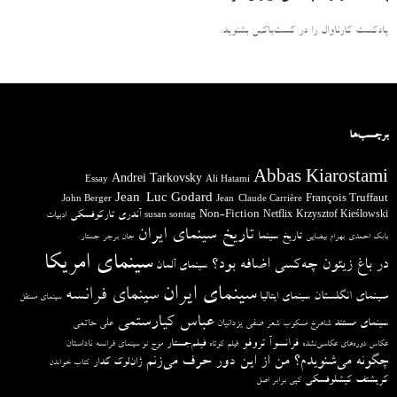
پادکست کارناوال را در کست‌باکس بشنوید.
برچسب‌ها
Abbas Kiarostami
Andrei Tarkovsky
Essay
Ali Hatami
Jean-Luc Godard
François Truffaut
John Berger
Jean-Claude Carrière
آندری تارکوفسکی
Non-Fiction
Krzysztof Kieślowski
Netflix
ادبیات
susan sontag
تاریخ سینمای ایران
تاریخ سینما
بابک احمدی
بهرام بیضایی
جان برجر
جستار
سینمای امریکا
در باغ زیتون چه‌کسی اضافه بود؟
سینمای آلمان
سینمای ایران
سینمای فرانسه
سینمای انگلستان
سینمای ایتالیا
سینمای مستقل
عباس کیارستمی
سینمای مستند
صفی یزدانیان
علی حاتمی
شاهرخ مسکوب
شعر
فرانسوآ تروفو
فیلم‌جستار
ناداستان
عکاس دوره‌های عکاسی‌نشده
فیلم کوتاه
موج نو سینمای فرانسه
چگونه می‌شنویدم؟ من از این دور حرف می‌زنم
ژان‌لوک گدار
کتاب خواندن
کریشتف کیشلوفسکی
کپی برابر اصل