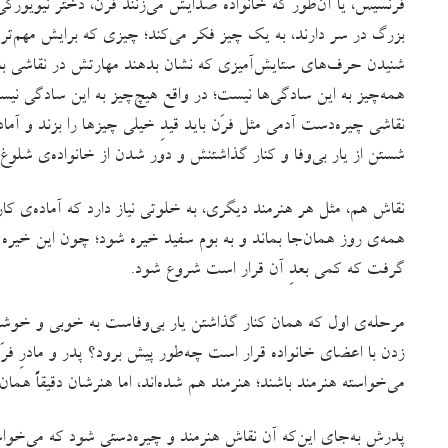
فرَنسیس، یا آن‌طور که خانواده صدایش می‌زنند فرَن، دختر نیویورکی
بزرگ در سر دارند، به یک چیز فکر می‌کند؛ چیزی که برایش مهم‌تر
شنیدن حرف‌های ستایش‌آمیزی که نشان بدهند مهارتش در نقاشی بال
همه‌چیز به این سادگی‌ها نیست؛‌ در واقع هیچ‌چیز به این سادگی ن
نقاشی چیره‌دست آدمی مثل فرَن باید قیدِ خیلی چیزها را بزند و آما
شستن از یار بی‌وفا و کنار گذاشتنش و دور شدن از خانواده‌ی شلوغ
نقاش هم، مثل هر هنرمند دیگری، به خلوتی نیاز دارد که آماده‌ی کا
همه‌ی روز همان‌جا بماند و به بوم سفید خیره شود؛ چون این خیر
گرفت که کمی بعدِ آن قرار است شروع شود.
مرحله‌ی اول که همان کنار گذاشتن یار بی‌وفاست به‌ خوبی و خو
زدن با اعضای خانواده قرار است چه‌طور پیش برود؟ پدر و مادرِ فرَ
می‌خواسته هنرمند باشند؛ هنرمند هم شده‌اند، اما هنرشان دقیقاً هم
پدرش به‌جای این‌که آن نقاش هنرمند و چیره‌دستی شود که می‌خوا