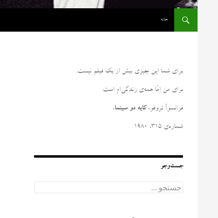
رفتن به نوشته‌ها
خانه
برای شما این چیزی بیش از یک فیلم نیست
.
برای من امّا همه‌ی زندگی‌ام است
.
فرانسوآ تروفو،
کایه دو سینما
،
شماره‌ی ۳۱۵، ۱۹۸۰
جست‌وجو
ج
س
ت
ج