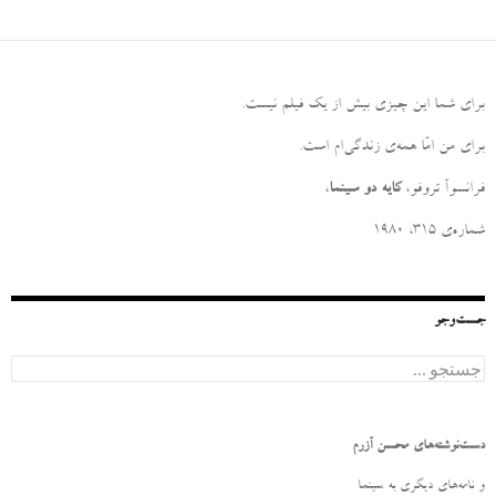
برای شما این چیزی بیش از یک فیلم نیست
.
برای من امّا همه‌ی زندگی‌ام است
.
فرانسوآ تروفو،
کایه دو سینما
،
شماره‌ی ۳۱۵، ۱۹۸۰
جست‌وجو
ج
س
ت
ج
و
دست‌نوشته‌های محسن آزرم
ب
ر
و نامه‌‌های دیگری به سینما