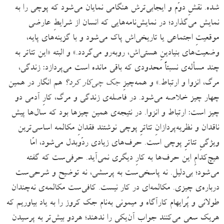
شده. نقشِ دوّم و ایجابی‌ترش هنگامی نمایان می‌شود که پوچی را به
نمایش می‌گذارد؛ در نمایش‌نامه‌هایی که انسان از شرایطِ عارضی
موقعیتِ اجتماعی یا تاریخی‌اش پاک می‌شود و با گزینه‌های پایه،
وضعیت‌های بنیادینِ هستی‌اش، روبه‌رو می‌گردد.» و البته «این تئاتر به
چند مسأله‌ی نسبتاً محدودی که باقی مانده است می‌پردازد: زندگی،
مرگ، انزوا و ارتباط.» و همه‌چیزِ
جک چی‌کار کرد؟
هم انگار در همین
چهار چیز خلاصه می‌شود. در فاصله‌ی زندگی و مرگ، کارِ آدمی دو
چیز است: ارتباط و انزوا. در نتیجه‌ی همین چیزها بود که سال‌ها پیش
ناقدان و نظریه‌پردازانِ تئاترِ پوچی نوشتند فقدانِ مکالمه اساسی‌ترین
ویژگیِ تئاترِ پوچی‌ است. حرف‌های زیادی ردّوبدل می‌شود، امّا
هیچ‌کدامِ این حرف‌ها به کارِ دیگری نمی‌آید. حرفی‌ست که گفته
می‌شود؛ بی‌دلیل. نه پاسخی‌‌ست به پرسشی، نه توضیح و شرحی‌ست
درباره‌ی چیزی. مکالمه‌ای در کار نیست. کافی‌ست مکالمه‌ی نه‌چندان
طولانی و پُرایهام کارآگاه و میمونی به‌نام جک کروز را به یاد بیاوریم که
هریک سعی می‌کنند جواب آن‌یکی را ندهند؛ هردو بیش‌تر به پرسیدن