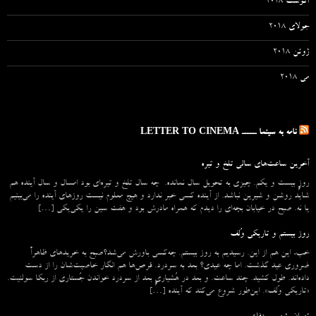
آگوست 2018
جولای 2018
ژوئن 2018
می 2018
نامه به سینما ـــــ LETTER TO CINEMA
آخرین ساعت‌های سالی تلخ و تیره
روزِ بیست و یکم. چیزی به تحویل سال نمانده. چه سال تلخ و تیره‌ای بود امسال و سال آینده هم
شاید روشن و شیرین نباشد. از آینده کسی خبر ندارد و هیچ معلوم نیست روزهای آینده را می‌بینیم
یا نه. صبح در خیابان بچه‌ای را دیدم که همراه مادرش بود و هفت سین را یکی‌یکی […]
روز بیستم و تاریکی وُلف
خب، این هم از این. رسیدیم به روز بیستم. چه‌کسی باورش می‌شد؟صبح به خریدهای ظاهراً
ضروری عید گذشت. اما چه عیدی؟ بعد به سردرد. قرص‌ها هم انگار خاصیت‌شان را از دست
داده‌اند. طول کشید. چند ساعت. و بعد در هُشیاریِ بعد از سردرد خواندن جُستاری از ربکا سولنیت.
«تاریکی وُلف». این‌طور شروع می‌‌کند که آینده […]