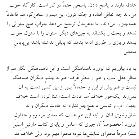
علاقه دارند تا پاسخ دادن. پاسخی حتماً در کار است. کارآگاه خوب
می‌داند چه اتفاقی افتاده و جک کروز، این میمون سخن‌گو، هم قاعدتاً
همه‌چیز را می‌داند، اما به‌هرحال ترجیح می‌دهد جواب هیچ سئوالی را
ندهد و بحث را بکشاند به چیزهای دیگر؛ سئوال را با سئوال جواب
بدهد و بازی را طوری ادامه بدهد که پایانی نداشته باشد؛ بی‌پایانیِ
محض.
به یاد بیاوریم که ابزورد ناهماهنگی است و این ناهماهنگی انگار هم از
منظرِ عقل است و هم از منظرِ عُرف؛ هم به چشمِ دیگران هماهنگ
نیست و هم پیش از این و احتمالاً پس از این کسی دست به آن
نمی‌زند. یک‌جور خلاف‌آمدِ عادت است؛ شنا کردن است خلافِ
جهتِ آب و تناسبی با هیچ‌چیز ندارد؛ نه عادتِ دیگران و نه
خلق‌وخوی آنان. و البته این هم هست که معنای مرسوم و متداولِ
ابزورد (مخصوصاً آن چیزی که اساس و پایه‌ی کتابِ مارتین اِسلین
شد) صرفاً محتوای نمایش‌‌ها نبود؛ محتوا مهم بود، ولی خلاف‌آمدِ