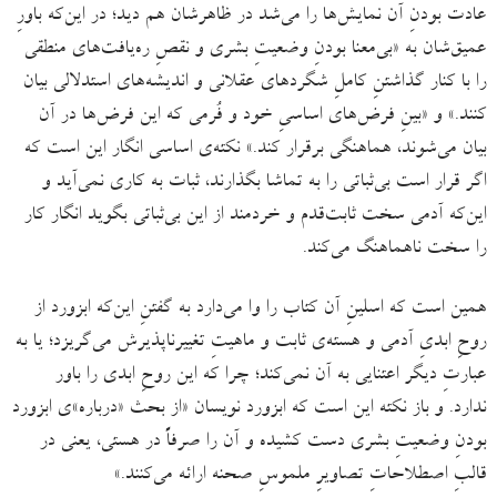
عادت بودنِ آن نمایش‌‌ها را می‌شد در ظاهرشان هم دید؛ در این‌که باورِ
عمیق‌شان به «بی‌معنا بودنِ وضعیتِ بشری و نقصِ ره‌یافت‌های منطقی
را با کنار گذاشتنِ کاملِ شگردهای عقلانی و اندیشه‌های استدلالی بیان
کنند.» و «بینِ فرض‌های اساسیِ خود و فُرمی که این فرض‌‌ها در آن
بیان می‌شوند، هماهنگی برقرار کند.» نکته‌ی اساسی انگار این است که
اگر قرار است بی‌ثباتی را به تماشا بگذارند، ثبات به کاری نمی‌آید و
این‌که آدمی سخت ثابت‌قدم و خردمند از این بی‌ثباتی بگوید انگار کار
را سخت ناهماهنگ می‌کند.
همین است که اسلینِ آن کتاب را وا می‌دارد به گفتنِ این‌که ابزورد از
روحِ ابدیِ آدمی و هسته‌ی ثابت و ماهیتِ تغییرناپذیرش می‌گریزد؛ یا به
عبارتِ دیگر اعتنایی به آن نمی‌کند؛ چرا که این روحِ ابدی را باور
ندارد. و باز نکته این است که ابزورد نویسان «از بحث «درباره»‌ی ابزورد
بودنِ وضعیتِ بشری دست کشیده‌ و آن را صرفاً در هستی، یعنی در
قالبِ اصطلاحاتِ تصاویرِ ملموسِ صحنه ارائه می‌کنند.»