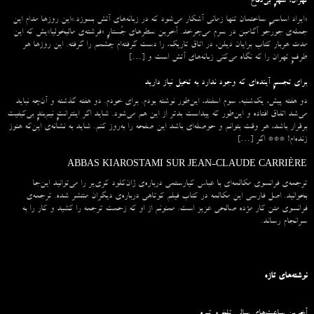
تهران، شهرِ بی‌دفاع
«ایراد اساسیِ ساختمان تنها زمانی آشکار می‌شود که در زبانه‌‌های آتش بسوزد.»این روزها مدام این
جمله‌ی جورجو آگامبن در سرم می‌چرخد. آخرین سطرهای جُستارِ «فرشته‌ی مالیخولیا»یش که این
مدت هربار کتاب برایان دیلن، در اتاق تاریک، را دست گرفته‌ام چشمم را گرفته. این روزها هر
طرفِ تهران را که نگاه می‌کنی زبانه‌های آتش است و […]
برای تجسمِ آینده‌ای که وجود ندارد به تخیل نیاز دارید
دو هفته پیش، یک‌شنبه، سوم اسفند، این‌طور نوشته بودم. برای خودم. دو هفته گذشته و آن‌چه نباید
می‌شد اتفاق افتاده و این‌طور که پیداست بدتر از این هم می‌شود. شاید اگر اینترانتِ نیم‌بندِ بی‌کیفیت
برقرار باشد، هر وقت بتوانم و حوصله‌ای باشد این صفحه را به‌روز کنم. شاید به نشانه‌ی این‌که هنوز
زنده‌ام! *** اگر […]
ABBAS KIAROSTAMI SUR JEAN-CLAUDE CARRIÈRE
ترجمه‌ی فرانسوی مکالمه‌ای با عباس کیارستمی درباره‌ی ژان‌کلود کری‌یر را می‌توانید این‌جا
بخوانید. اصل فارسی این مکالمه در کتاب فیلم کوتاهی درباره‌ی دیگران منتشر شده. ترجمه‌ی
فرانسوی متن کار مژده صالحی عزیز است. ممنونم از او که زحمت ترجمه را کشید و کار را به
سرانجام رساند.
نوشته‌های تازه
آخرین ساعت‌های سالی تلخ و تیره