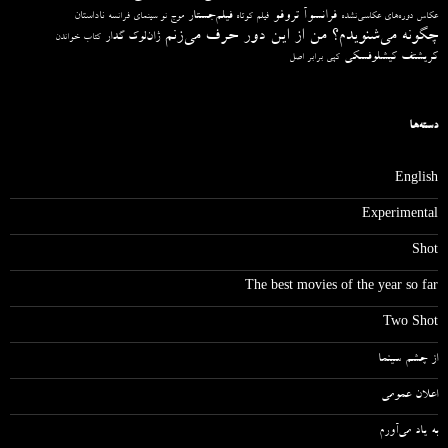
فرانسوآ تروفو
فیلم‌جستار
ناداستان
عکاس دوره‌های عکاسی‌نشده
فیلم کوتاه
موج نو سینمای فرانسه
چگونه می‌شنویدم؟ من از این دور حرف می‌زنم
ژان‌لوک گدار
کتاب خواندن
کریشتف کیشلوفسکی
کپی برابر اصل
دسته‌ها
English
Experimental
Shot
The best movies of the year so far
Two Shot
از چشم سینما
اعلان عمومی
به یاد می‌آورم