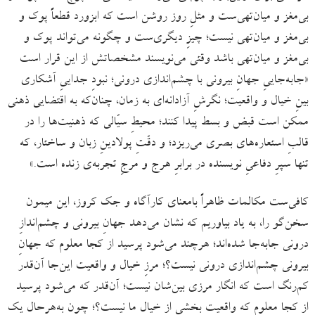
بی‌مغز و میان‌تهی‌ست و مثلِ روز روشن است که ابزورد قطعاً پوک و
بی‌مغز و میان‌تهی نیست؛ چیزِ دیگری‌ست و چگونه می‌تواند پوک و
بی‌مغز و میان‌تهی باشد وقتی می‌نویسند مشخصاتش از این قرار است
«جابه‌جاییِ جهانِ بیرونی با چشم‌اندازی درونی؛ نبودِ جداییِ آشکاری
بینِ خیال و واقعیت؛ نگرشِ آزادانه‌ای به زمان، چنان‌که به اقتضایی ذهنی
ممکن است قبض و بسط پیدا کنند؛ محیطِ سیّالی که ذهنیت‌ها را در
قالبِ استعاره‌های بصری می‌ریزد؛ و دقّتِ پولادینِ زبان و ساختار، که
تنها سپرِ دفاعیِ نویسنده در برابرِ هرج و مرجِ تجربه‌ی زنده است.»
کافی‌ست مکالمات ظاهراً بامعنای کارآگاه و جک کروز، این میمون
سخن‌گو را، به یاد بیاوریم که نشان می‌دهد جهانِ بیرونی و چشم‌اندازِ
درونی جابه‌جا شده‌اند؛ هرچند می‌شود پرسید از کجا معلوم که جهانِ
بیرونی چشم‌اندازی درونی نیست؟؛ مرزِ خیال و واقعیت این‌جا آن‌قدر
کم‌رنگ است که انگار مرزی بین‌شان نیست؛ آن‌قدر که می‌شود پرسید
از کجا معلوم که واقعیت بخشی از خیالِ ما نیست؟؛ چون به‌هرحال یک