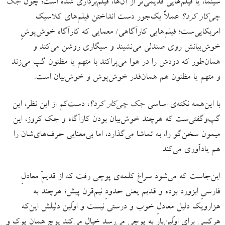
سینما، یا فیلم‌هایی قدیمی‌تر از آن‌ها، فیلم‌برداری شده است؛ چون
جک
چی‌کار کرد؟
عملاً یک‌جور دست انداختن فیلم‌های کلاسیک
امریکایی‌ست؛ فیلم‌هایی کارآگاهی/ معمایی که کارآگاه خوش‌پوشِ
خوش‌بیانش روی صندلی می‌نشیند و سیگاری روشن می‌کند و
همان‌طور که دودش را در هوا می‌پراکند با متهم یا مظنون گپ می‌زند
و متهم یا مظنون هم همان‌قدر خوش‌پوش و خوش‌بیان است.
با این‌همه نکته‌ی اساسی
جک چی‌کار کرد؟
، دست‌کم از این نظر، این
گپ‌وگفتی‌ست که هرچند خوش‌بیان بودن کارآگاه و جک کروز، این
میمون سخن‌گو را، به تماشا می‌گذارد، اما بی‌معنایی حرف‌های‌شان را
هم یادآوری می‌کند.
این‌جاست که می‌شود سراغ کلمه‌ی پوچی رفت که از قدیمْ معادلِ
فارسیِ ابزورد بوده و قدیم یعنی حدودِ نیم‌قرن پیش؛ هرچند به
هزارویک دلیل معادلِ خوب و درستی نیست و اوّلین دلیلش این‌که
هرکسی برای اوّلین‌بار به پوچی می‌رسد خیال می‌کند پوچ همان پوک و