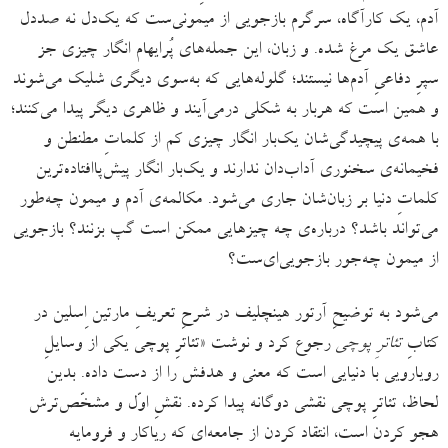
آدم، یک کارآگاه، سرگرم بازجویی از میمونی‌ست که یک‌دل نه صددل
عاشق یک مرغ شده. و زبان، این جمله‌های پُرایهام انگار چیزی جز
سپرِ دفاعیِ آدم‌ها نیستند؛ گلوله‌هایی که به‌سوی دیگری شلیک می‌شوند
و همین است که هربار به شکلی درمی‌آیند و ظاهری دیگر پیدا می‌کنند؛
با همه‌ی پیچیدگی‌شان یک‌بار انگار چیزی کم از کلماتِ مطنطن و
فخیمانه‌ی سخنوری آداب‌دان ندارند و یک‌بار انگار پیش‌پاافتاده‌ترین
کلماتِ دنیا بر زبان‌شان جاری می‌شود. مکالمه‌ی آدم و میمون چه‌طور
می‌تواند باشد؟ درباره‌ی چه چیزهایی ممکن است گپ بزنند؟ بازجویی
از میمون چه‌جور بازجویی‌ای‌ست؟
می‌شود به توضیحِ آرتور هینچلیف در شرحِ تعریفِ مارتین اِسلین در
کتابِ
تئاترِ پوچی
رجوع کرد و نوشت «تئاترِ پوچی یکی از وسایلِ
رویارویی با دنیایی است که معنی و هدفش را از دست داده. بدین
لحاظ، تئاترِ پوچی نقشی دوگانه پیدا کرده. نقشِ اوّل و مشخّص‌ترش
هجو کردن است، انتقاد کردن از جامعه‌ای که ریاکار و فرومایه