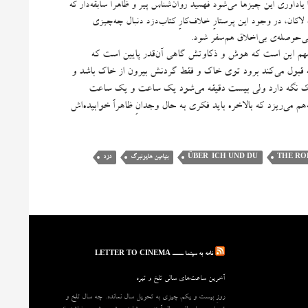
 یادآوری این چیزها می‌شود فهمید روان‌شناس پیر و ظاهراً سابقه‌دار که
کان، در وجود این پرستارِ خلاف‌کارِ کتاب‌دزد دنبال چه‌چیزی
 بی‌حوصله‌ی بی‌اخلاق هم‌سفر شود
.
د؛ مهم این است که هوش و ذکاوتش گاهی آن‌قدر پایین است که
ه قبول می‌کند برود توی خاک و فقط گردنش بیرون از خاک باشد و
خاک نگه دارد ولی بیست دقیقه می‌شود یک ساعت و یک ساعت
م‌ می‌ریزد که بالاخره باید فکری به حال وجدانِ ظاهراً خوابیده‌اش
THE RO
ÜBER-ICH UND DU
بنیامین هایزنبرگ
دزد
نامه به سینما ـــــ LETTER TO CINEMA
آخرین ساعت‌های سالی تلخ و تیره
روزِ بیست و یکم. چیزی به تحویل سال نمانده. چه سال تلخ و