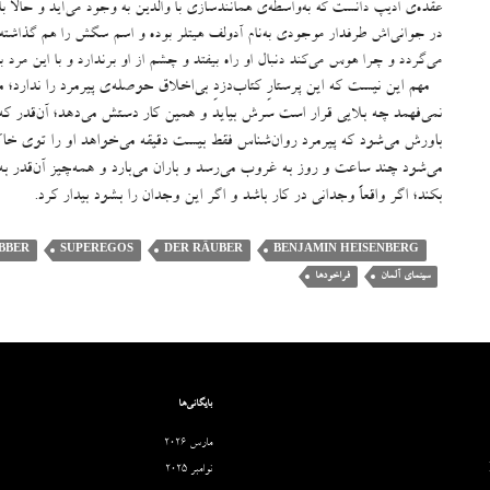
عقده‌ی اُدیپ دانست که به‌واسطه‌ی همانندسازی با والدین به وجود می‌آید و حالا با
در جوانی‌اش طرفدار موجودی به‌نام آدولف هیتلر بوده و اسم سگش را هم گذاشته لا
می‌گردد و چرا هوس می‌کند دنبال او راه بیفتد و چشم از او برندارد و با این مرد
مهم این نیست که این پرستارِ کتاب‌دزدِ بی‌اخلاق حوصله‌ی پیرمرد را ندار
نمی‌فهمد چه بلایی قرار است سرش بیاید و همین کار دستش می‌دهد؛ آن‌قدر ک
باورش می‌شود که پیرمرد روان‌شناس فقط بیست دقیقه می‌خواهد او را توی 
می‌شود چند ساعت و روز به غروب می‌رسد و باران می‌بارد و همه‌چیز آن‌قدر به‌ه
بکند؛ اگر واقعاً وجدانی در کار باشد و اگر این وجدان را بشود بیدار کرد
.
BBER
SUPEREGOS
DER RÄUBER
BENJAMIN HEISENBERG
سینمای آلمان
فراخودها
بایگانی‌ها
مارس 2026
نوامبر 2025