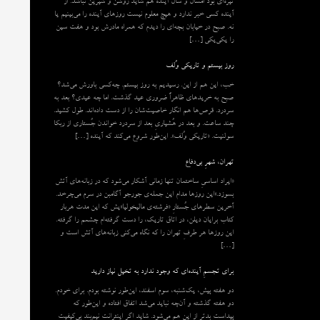
تیره‌ای بود امسال و سال آینده هم شاید روشن و شیرین نباشد. از
آینده کسی خبر ندارد و هیچ معلوم نیست روزهای آینده را می‌بینیم یا
نه. صبح در خیابان بچه‌ای را دیدم که همراه مادرش بود و هفت سین
را یکی‌یکی […]
روز بیستم و تاریکی وُلف
خب، این هم از این. رسیدیم به روز بیستم. چه‌کسی باورش می‌شد؟
صبح به خریدهای ظاهراً ضروری عید گذشت. اما چه عیدی؟ بعد به
سردرد. قرص‌ها هم انگار خاصیت‌شان را از دست داده‌اند. طول کشید.
چند ساعت. و بعد در هُشیاریِ بعد از سردرد خواندن جُستاری از ربکا
سولنیت. «تاریکی وُلف». این‌طور شروع می‌‌کند که آینده […]
تهران، شهرِ بی‌دفاع
«ایراد اساسیِ ساختمان تنها زمانی آشکار می‌شود که در زبانه‌‌های آتش
بسوزد.»این روزها مدام این جمله‌ی جورجو آگامبن در سرم می‌چرخد.
آخرین سطرهای جُستارِ «فرشته‌ی مالیخولیا»یش که این مدت هربار
کتاب برایان دیلن، در اتاق تاریک، را دست گرفته‌ام چشمم را گرفته.
این روزها هر طرفِ تهران را که نگاه می‌کنی زبانه‌های آتش است و
[…]
برای تجسمِ آینده‌ای که وجود ندارد به تخیل نیاز دارید
دو هفته پیش، یک‌شنبه، سوم اسفند، این‌طور نوشته بودم. برای خودم.
دو هفته گذشته و آن‌چه نباید می‌شد اتفاق افتاده و این‌طور که
پیداست بدتر از این هم می‌شود. شاید اگر اینترانتِ نیم‌بندِ بی‌کیفیت