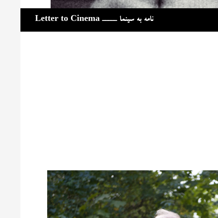
جست‌وجو
نامه به سینما ـــــ Letter to Cinema