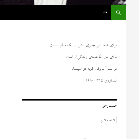
رفتن به نوشته‌ها
خانه
برای شما این چیزی بیش از یک فیلم نیست
.
برای من امّا همه‌ی زندگی‌ام است
.
فرانسوآ تروفو،
کایه دو سینما
،
شماره‌ی ۳۱۵، ۱۹۸۰
جست‌وجو
ج
س
ت
ج