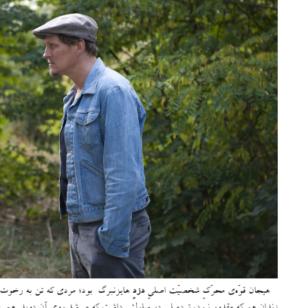
هیجان قوّه‌ی محرّکِ شخصیّت اصلیِ
دزدِ
هایزنبرگ بود؛ مردی که تن به رخوت ن
زندان هم که مقدور نبود، تِرِدمیلی در سلولش داشت که می‌شد روی آن دوید
.
همین 