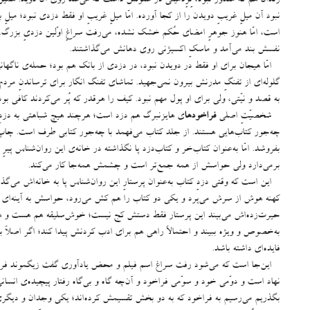
نبود آن میلِ غریبِ دویدن را از کجا آورده
.
امّا میلِ غریبِ او فقط دزدی نبود؛ میلِ ب
است، امّا هنوز جوهرِ امضای حُکم خشک نشده، می‌رفت سراغِ اوّلین دزدیِ بزرگ
.
نفسش بند می‌آمد و ماسکِ اکسیژنی روی دهانش می‌گذاشتند
.
امّا هیجان برای او فقط در دویدن نبود، در دزدی از بانک هم بود؛ حمله‌ی ناگهانی 
گلوله‌ای از تفنگِ مدرنش بیرون نمی‌جهید
.
تماشای تفنگ انگار برای ترساندنِ مردم 
به قصد و نیّتی، ولی برای او پول مهم نبود
.
کیف را هرقدر که پُر می‌کردند کافی‌ بود
شخصیّتِ اصلی
فراخودها
ی هایزنبرگ هم دزد است؛ هرچند هیچ شباهتی به دزد
چه‌جور کتاب‌هایی هستند
.
از جلد کتاب می‌فهمد با چه‌جور کتابی طرف است
.
چاپ 
بفروشد
.
امّا به‌عنوان کتاب‌خر و کتاب‌دزد پا نگذاشته در خانه‌ی این روان‌شناس 
برمی‌دارد ولی حواسش از همه جمع‌تر است و چشمش همه‌جا کار می‌کند
.
این است که وقتی دزدِ کتاب به‌عنوان پرستارِ این روان‌شناس پا به خانه‌اش می‌
کهنه هوش از سرش می‌پرد و یکی دو کتاب را هم کش می‌رود، حواسش به آینه‌ای ن
حیرت‌زده‌اش می‌بیند این پرستار فقط دستش کج نیست؛ خوش‌سلیقه هم هست و هیچ
به‌خصوص و ویژه ببیند و احتمالاً راهی هم برای ادب کردنش پیدا کند؛ اگر اصلاً
فایده‌ای داشته باشد
.
این‌جا است که می‌شود رفت سراغ اسم فیلم و محض یادآوری گفت زیگموند فروید
نهاد است و دوّمی خود و سوّمی فراخود و آن‌چه گاه و بی‌گاه رفتار پیچیده‌ی انسا
بگذریم می‌رسیم به فراخود که به دو بخش تقسیمش کرده‌اند؛ یکی وجدان و دیگری خو