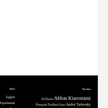
برچسب‌ها
دسته‌ها
English
Abbas Kiarostami
Ali Hatami
Experimental
François Truffaut
Andrei Tarkovsky
Essay