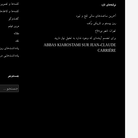
کلمه‌ها و تصویره
نوشته‌های تازه
کلمه‌ها و کاغذها
آخرین ساعت‌های سالی تلخ و تیره
گفت‌وگو
روز بیستم و تاریکی وُلف
مرور فیلم
تهران، شهرِ بی‌دفاع
مقاله‌
برای تجسمِ آینده‌ای که وجود ندارد به تخیل نیاز دارید
نقد
ABBAS KIAROSTAMI SUR JEAN-CLAUDE
یادداشت‌های روزا
CARRIÈRE
یادداشت‌هایی درب
جست‌وجو
ج
س
ت
ج
و
ب
ر
ا
ی
: