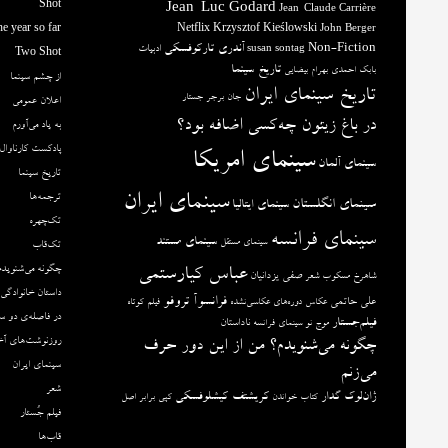
Shot
Jean-Luc Godard
Jean-Claude Carrière
e year so far
Netflix
Krzysztof Kieślowski
John Berger
آندری تارکوفسکی
Non-Fiction
ادبیات
susan sontag
Two Shot
تاریخ سینما
بابک احمدی
بهرام بیضایی
از چشم سینما
تاریخ سینمای ایران
جان برجر
جستار
اعلان عمومی
در باغ زیتون چه‌کسی اضافه بود؟
به یاد می‌آورم
پادکست کارناوال
سینمای امریکا
سینمای آلمان
تاریخ سینما
سینمای ایران
ترجمه‌ها
سینمای انگلستان
سینمای ایتالیا
تک‌چهره
سینمای فرانسه
سینمای مستند
سینمای مستقل
تک‌قاب
چگونه می‌شنویدم
عباس کیارستمی
صفی یزدانیان
شاهرخ مسکوب
شعر
داستان خانوادگی
فرانسوآ تروفو
علی حاتمی
عکاس دوره‌های عکاسی‌نشده
فیلم کوتاه
در فاصله‌ی دو س
فیلم‌جستار
ناداستان
موج نو سینمای فرانسه
روزنوشت‌های آخ
چگونه می‌شنویدم؟ من از این دور حرف
سینمای ایران
می‌زنم
شعر
ژان‌لوک گدار
کریشتف کیشلوفسکی
کتاب خواندن
کپی برابر اصل
فیلم جُستار
قاب‌ها