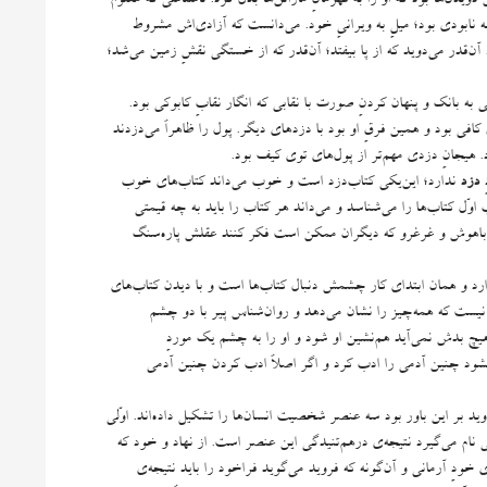
ه نابودی بود؛ میلِ به ویرانیِ خود
.
می‌دانست که آزادی‌اش مشروط
آن‌قدر می‌دوید که از پا بیفتد؛ آن‌قدر که از خستگی نقشِ زمین می‌شد؛
به بانک و پنهان‌ کردنِ صورت با نقابی که انگار نقابِ کابوکی‌ بود
.
کافی‌ بود و همین فرقِ او بود با دزدهای دیگر
.
پول را ظاهراً می‌دزدند
.
هیجانِ دزدی مهم‌تر از پول‌های توی کیف بود
.
ِ
دزد
ندارد؛ این‌یکی کتاب‌دزد است و خوب می‌داند کتاب‌های خوب
اوّل کتاب‌ها را می‌شناسد و می‌داند هر کتاب را باید به چه قیمتی
پیرِ باهوش و غرغرو که دیگران ممکن است فکر کنند عقلش پاره‌سنگ
گذارد و همان ابتدای کار چشمش دنبال کتاب‌ها است و با دیدن کتاب‌های
یست که همه‌چیز را نشان می‌دهد و روان‌شناس پیر با دو چشم
 بدش نمی‌آید هم‌نشین او شود و او را به چشم یک موردِ
 بشود چنین آدمی را ادب کرد و اگر اصلاً ادب کردن چنین آدمی
 بر این باور بود سه عنصر شخصیت انسان‌ها را تشکیل داده‌اند
.
اوّلی
نی نام می‌گیرد نتیجه‌ی درهم‌تنیدگی این عنصر است
.
از نهاد و خود که
دِ آرمانی و آن‌گونه که فروید می‌گوید فراخود را باید نتیجه‌ی