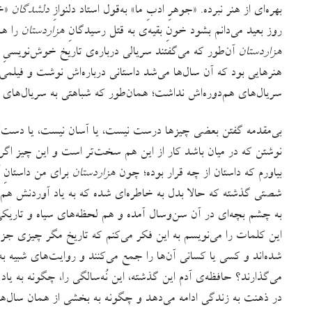
بهره‌ای از هنر نبرده. «جوهرِ ادبِ ما» به‌قول استاد دلنوازِ
دلشدگان
«خو
روز بعید می‌دانم بشود خونِ بقیه‌ی به قتل رسیدگانِ
هزاردستان
را هم
هزاردستان
آن‌طور که می‌گفتند سریالی درباره‌ی تاریخ خوش‌نویسیِ 
هنرهایی بود که آن سال‌ها می‌شد داستانی درباره‌اش نوشت و فیلم
سریال‌های هم‌دوره‌اش نداشت؛ همان‌طور که شباهتی به سریال‌های 
بی‌مقدمه‌ گفتن بعضی چیزها درست نیست، یا آسان نیست، یا دست‌کم
نوشتن که در میان باشد کار از این هم سخت‌تر است و این چیز اگ
بیاورم که داستان از چه قرار بوده؛ چون
هزاردستان
برای من داستانِ 
شصتی گذشته که حالا بدل به خاطره‌ای شده که به یاد آوردنش ه
به چشم بچه‌ای در آن سن‌وسال آمده و هم لحظه‌های سیاه و تاریکی
این کلمات را می‌نویسم به این فکر می‌کنم که تاریخ مگر چیزی جز 
شده‌اند و کسی یا کسانی آن‌ها را جمع می‌کنند و روایت‌های شبیه‌ به 
می‌گذارند؟ حافظه‌ی آدم این گذشته، این نُه‌سالگی را، چگونه به یاد
در ذهنت به زندگی ادامه می‌دهد و چگونه به بخشی از همان سال‌ه