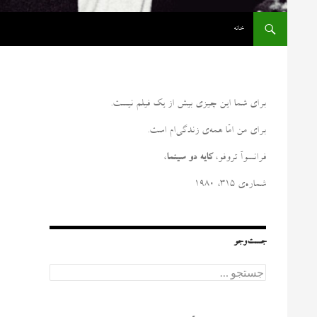
رفتن به نوشته‌ها
خانه
برای شما این چیزی بیش از یک فیلم نیست
.
برای من امّا همه‌ی زندگی‌ام است
.
فرانسوآ تروفو،
کایه دو سینما
،
شماره‌ی ۳۱۵، ۱۹۸۰
جست‌وجو
ج
س
ت
ج