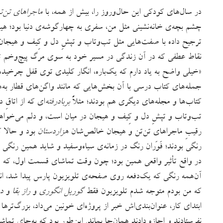
در سال‌های کودکی این حال‌وروز را، بیش از همه، با ‌
ماجراهای تن‌ت
چشم بچه‌ی خانه‌نشینی مثل من، سفری به چهارگوشه‌ی دنیا بود؛
ترجیح داده با صفت‌هایی مثل تب‌وتاب و تپشِ دل و کِیف و هیجان 
نقاط عطفی که در آن زندگی در مسیر خود به سوی مرگ پیچ‌وخم تازه‌
«خیلی واضح به یاد دارم که یک‌باره، انگار کلیدی توی قفل چرخیده
جمله‌های کتاب درسی با آن بخش‌هایی که مانند واگن‌های قطار به‌
کتاب‌ها و مجله‌های دیگری هم بودند؛ مثلاً
بربادرفته‌
ای که از اتاقِ 
تب‌وتاب و تپشِ دل و کِیف و هیجان در میان است، و دلم می‌خواهد
رقیبِ ماجراهای تن‌تن و هیجان خالص‌شان
هزاردستان
بود و حالا که
رنگی‌ بودند؛ فَوَران رنگ در زمانه‌ی سیاه‌وسفید و شاید همین رنگی 
در واقع تأثیر واقعی همین بود؛ چون وقت تماشای قسمت اول، که
آن‌همه رنگی که یک‌دفعه روی صفحه‌ی تلویزیون پارس پیدا شد، انگا
که من بودم متوجه شدم تلویزیون فقط
گوریل انگوری
و
راز بقا
و
د
ابتدای کار، عنوان‌بندی‌اش خبر از پروژه‌ای خونین می‌داد، بزرگ‌تره
نفرستادند و اجازه دادند همان‌جا بماند. این‌طور بود که به‌جای تما