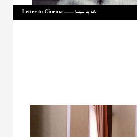
جست‌وجو
نامه به سینما ـــــ Letter to Cinema