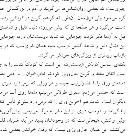
چیزی‌ست که بعضی روان‌شناس‌ها می‌گویند و آدم در بزرگسالی حتم
گرم می‌شود ولی فرق‌شان، آن‌طور که گراهام گرین در
کودکیِ ازدست
دست می‌گیرد و هر صفحه‌ای که پیش می‌رود، دنبال دلیل و شاهدی می
قبل به آن‌ها فکر کرده، چیزهایی که شاید دوست‌شان دارد، چیزهایی ک
این دنبالِ دلیل و شاهد گشتن درست شبیه همان کاری‌ست که در پیون
بازتاب زیباتری از ویژگی‌های خودش می‌گردد.
نکته‌ی اساسی
کودکیِ ازدست‌رفته
این است که کودکْ کتاب را به چشم
است اتفاق بیفتد و گرین حال‌وروز کودکِ کتاب‌خوان را با آدمی م
دسته‌ای ورق را با نظم‌وترتیب چیده و هر ورقی که برمی‌دارد سری 
است که حدس می‌زدم: سفری طولانی می‌بینم؛ ماه‌ها روی آب می‌ما
دیگران است. شاید هم آخرین ورق را که برمی‌دارد بیش‌تر تأمل کند 
زندگی‌ات را دوست داری. از این سفر به مرگ می‌رسی. پیش‌گویی‌ها ظاه
اولین واکنش، هیجانی‌ست که در وجودشان پدید می‌آید؛ ضربان قل
می‌کشند. این همان حال‌وروزی‌ نیست که وقتِ خواندنِ بعضی کتاب