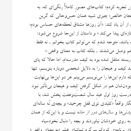
ن
تجربه کردم؛ کتاب‌های مصورِ کاملاً رنگی‌ای که، به
 هیجان خالص؛ چیزی شبیه همان حس‌وحالی که گرین
از آن‌ یاد کند: «آن روزها مشتاق لحظه‌های حساس بودم؛
ای پیدا می‌کند.» و داستان از این‌جا شروع می‌شود:
 باشد، متوجه شدم که می‌توانم کتاب بخوانم ـ نه فقط
هم وصل می‌شدند ـ بلکه کتاب به معنای واقعی.»
دربسته منتقل شده بود به کیفِ مدرسه‌‌ام، اما حالا که پای
 کِیف و هیجان را به دلایل شخصی دوباره بنویسم، تنها
 دارم این‌ها را می‌‌نویسم می‌بینم هر دوِ این‌ها بی‌نهایت
بودن‌شان هم در شکل گرفتنِ کِیف و هیجان بی‌تأثیر نبود.
 درست روزِ اولِ عیدِ سال شصت‌وهفت پخش شد، با
ر واقعاً «کلیدی توی قفل چرخید» و بچه‌ی نُه ساله‌ای
یدنی‌ها
و
سال‌های دور از خانه
نیست و با این‌که از همان
ا به روی خودشان نیاوردند و بچه را دنبال نخودسیاه
شای برنامه‌‌ی کودک سرگرم تماشای فیلم «به معنای واقعی»