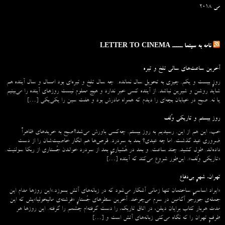
می 2018
نامه به سینما ـــــ LETTER TO CINEMA
آخرین ساعت‌های سالی تلخ و تیره
روزِ بیست و یکم. چیزی به تحویل سال نمانده. چه سال تلخ و تیره‌ای بود امسال و سال آینده هم
شاید روشن و شیرین نباشد. از آینده کسی خبر ندارد و هیچ معلوم نیست روزهای آینده را می‌بینیم
یا نه. صبح در خیابان بچه‌ای را دیدم که همراه مادرش بود و هفت سین را یکی‌یکی […]
روز بیستم و تاریکی وُلف
خب، این هم از این. رسیدیم به روز بیستم. چه‌کسی باورش می‌شد؟صبح به خریدهای ظاهراً
ضروری عید گذشت. اما چه عیدی؟ بعد به سردرد. قرص‌ها هم انگار خاصیت‌شان را از دست
داده‌اند. طول کشید. چند ساعت. و بعد در هُشیاریِ بعد از سردرد خواندن جُستاری از ربکا سولنیت.
«تاریکی وُلف». این‌طور شروع می‌‌کند که آینده […]
تهران، شهرِ بی‌دفاع
«ایراد اساسیِ ساختمان تنها زمانی آشکار می‌شود که در زبانه‌‌های آتش بسوزد.»این روزها مدام این
جمله‌ی جورجو آگامبن در سرم می‌چرخد. آخرین سطرهای جُستارِ «فرشته‌ی مالیخولیا»یش که این
مدت هربار کتاب برایان دیلن، در اتاق تاریک، را دست گرفته‌ام چشمم را گرفته. این روزها هر
طرفِ تهران را که نگاه می‌کنی زبانه‌های آتش است و […]