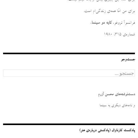
برای من امّا همه‌ی زندگی‌ام است
.
فرانسوآ تروفو،
کایه دو سینما
،
شماره‌ی ۳۱۵، ۱۹۸۰
جست‌وجو
ج
س
ت
ج
و
دست‌نوشته‌های محسن آزرم
ب
ر
و نامه‌‌های دیگری به سینما
ا
ی
:
پادکست کارناوال (پادکستی درباره‌ی هنر)