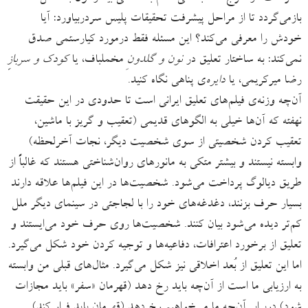
بازمی‌گردد تا از مراحل پیشرفت تحقیقات پلیس سردربیاورد: آیا
خودش را معرفی می‌کند؟ این مسئله فقط درمورد کیارستمی صدق
نمی‌کند: به ساختار تعلیق در
نون و گلدونِ
مخملباف، یا
کودک و سرباز
رضا میرکریمی، یا
دایره‌
ی پناهی نگاه کنید.
آن‌چه وزنه‌ی فیلم‌های تعلیق ایرانی است تا حدودی در این حقیقت
نهفته که آن‌ها خیلی به الگوهای قدیمی (تعقیب و گریز با ماشین،
تعقیب کردن شخصیتی از سوی شخصیت دیگر، نجات آخرلحظه)
وابسته نیستند و بیشتر متکی به مانورهای روان‌شناختی هستند که غالباً از
طریق دیالوگ پرداخت می‌شود. شخصیت‌ها در این فیلم‌ها علاقه دارند
بسیار حرف بزنند، دغدغه‌های خود را با لجاجتی در سینمای دیگر ملل
کم‌تر دیده می‌شود بیان کنند. شخصیت‌ها روی حرف خود می‌ایستند و
تعلیق از برخورد اعترافات، دفاعیه‌ها و توجیه کردن خود شکل می‌گیرد.
اما این تعلیق از بُعد اخلاقی نیز شکل می‌گیرد. مثال‌های قبلی من وابسته
به ارزیابی ما است از آن‌چه باید رخ دهد (قهرمان «سفر» باید مجازات
شود) دربرابر آن‌چه ما می‌خواهیم رخ دهد (قهرمان باید فرار کند).