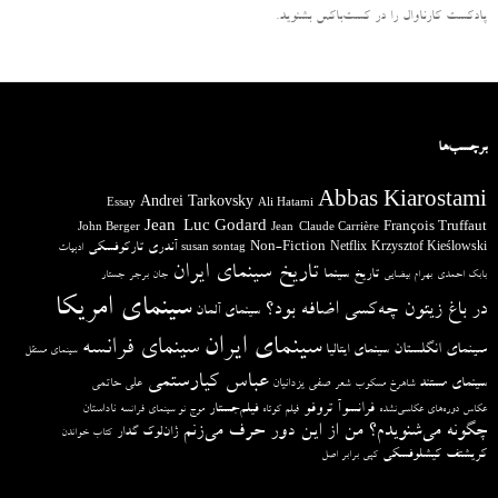
پادکست کارناوال را در کست‌باکس بشنوید.
برچسب‌ها
Abbas Kiarostami
Andrei Tarkovsky
Essay
Ali Hatami
Jean-Luc Godard
François Truffaut
John Berger
Jean-Claude Carrière
آندری تارکوفسکی
Non-Fiction
Krzysztof Kieślowski
Netflix
ادبیات
susan sontag
تاریخ سینمای ایران
تاریخ سینما
بابک احمدی
بهرام بیضایی
جان برجر
جستار
سینمای امریکا
در باغ زیتون چه‌کسی اضافه بود؟
سینمای آلمان
سینمای ایران
سینمای فرانسه
سینمای انگلستان
سینمای ایتالیا
سینمای مستقل
عباس کیارستمی
سینمای مستند
صفی یزدانیان
علی حاتمی
شاهرخ مسکوب
شعر
فرانسوآ تروفو
فیلم‌جستار
ناداستان
عکاس دوره‌های عکاسی‌نشده
فیلم کوتاه
موج نو سینمای فرانسه
چگونه می‌شنویدم؟ من از این دور حرف می‌زنم
ژان‌لوک گدار
کتاب خواندن
کریشتف کیشلوفسکی
کپی برابر اصل