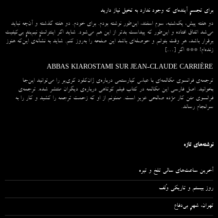
برای تجسمِ آینده‌ای که وجود ندارد به تخیل نیاز دارید
دو هفته پیش، یک‌شنبه، سوم اسفند، این‌طور نوشته بودم. برای خودم. دو هفته گذشته و آن‌چه نباید
می‌شد اتفاق افتاده و این‌طور که پیداست بدتر از این هم می‌شود. شاید اگر اینترانتِ نیم‌بندِ بی‌کیفیت
برقرار باشد، هر وقت بتوانم و حوصله‌ای باشد این صفحه را به‌روز کنم. شاید به نشانه‌ی این‌که هنوز
زنده‌ام! *** اگر […]
ABBAS KIAROSTAMI SUR JEAN-CLAUDE CARRIÈRE
ترجمه‌ی فرانسوی مکالمه‌ای با عباس کیارستمی درباره‌ی ژان‌کلود کری‌یر را می‌توانید این‌جا
بخوانید. اصل فارسی این مکالمه در کتاب فیلم کوتاهی درباره‌ی دیگران منتشر شده. ترجمه‌ی
فرانسوی متن کار مژده صالحی عزیز است. ممنونم از او که زحمت ترجمه را کشید و کار را به
سرانجام رساند.
نوشته‌های تازه
آخرین ساعت‌های سالی تلخ و تیره
روز بیستم و تاریکی وُلف
تهران، شهرِ بی‌دفاع