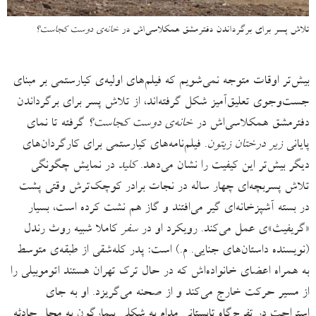
تلاش پسر برای برگرداندن دفترمشق همکلاسی‌اش در
خانه‌ی دوست کجاست؟
بیش‌تر اوقات متوجه نمی‌شویم که فیلم‌های اولیه‌ی کیارستمی بر مبنای
جست‌وجوی تعلیق‌آمیز شکل گرفته‌اند، از تلاش پسر برای برگرداندن
دفترمشق همکلاسی‌اش در
خانه‌ی دوست کجاست؟
گرفته تا نمای
پایانی
زیر درختان زیتون
. فیلم‌نامه‌های کیارستمی برای کارگردان‌های
دیگر بیش‌تر این کیفیت را نشان می‌دهد.
کلید
در نمایش چگونگی
تلاش پسربچه‌ای چهار ساله در نجات برادر کوچک‌ترش وقتی پشت
در بسته آشپزخانه‌ای گیر می‌افتند و گاز هم نشت کرده است، بسیار
«گریفیث»ی عمل می‌کند. رویکرد او در
سفر
کاملا شبیه روث رندل
(نویسنده داستان‌های جنایی. م.) است: پدر کله‌شقی از طبقه‌ی متوسط
به همراه اعضای خانواده‌اش که در حال ترک تهران هستند اتوموبیلی را
از مسیر حرکت خارج می‌کند و از صحنه می‌گریزد. او به جای
استراحت در تفرج‌گاه تابستانی مدام به شکلی بیمارگون به محل حادثه