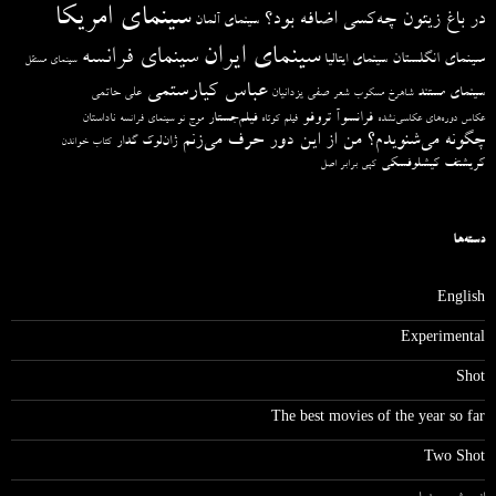
سینمای امریکا
در باغ زیتون چه‌کسی اضافه بود؟
سینمای آلمان
سینمای ایران
سینمای فرانسه
سینمای انگلستان
سینمای ایتالیا
سینمای مستقل
عباس کیارستمی
سینمای مستند
صفی یزدانیان
علی حاتمی
شاهرخ مسکوب
شعر
فرانسوآ تروفو
فیلم‌جستار
ناداستان
عکاس دوره‌های عکاسی‌نشده
فیلم کوتاه
موج نو سینمای فرانسه
چگونه می‌شنویدم؟ من از این دور حرف می‌زنم
ژان‌لوک گدار
کتاب خواندن
کریشتف کیشلوفسکی
کپی برابر اصل
دسته‌ها
English
Experimental
Shot
The best movies of the year so far
Two Shot