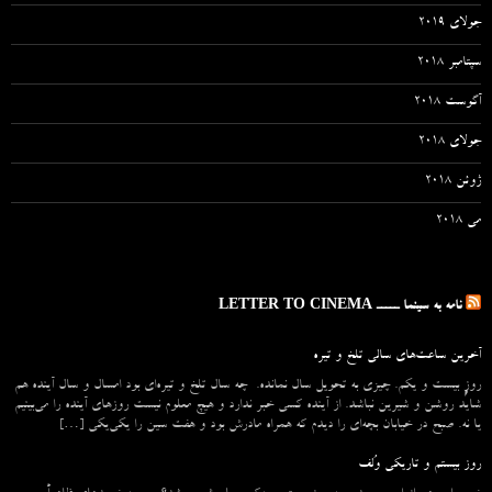
جولای 2019
سپتامبر 2018
آگوست 2018
جولای 2018
ژوئن 2018
می 2018
نامه به سینما ـــــ LETTER TO CINEMA
آخرین ساعت‌های سالی تلخ و تیره
روزِ بیست و یکم. چیزی به تحویل سال نمانده. چه سال تلخ و تیره‌ای بود امسال و سال آینده هم
شاید روشن و شیرین نباشد. از آینده کسی خبر ندارد و هیچ معلوم نیست روزهای آینده را می‌بینیم
یا نه. صبح در خیابان بچه‌ای را دیدم که همراه مادرش بود و هفت سین را یکی‌یکی […]
روز بیستم و تاریکی وُلف