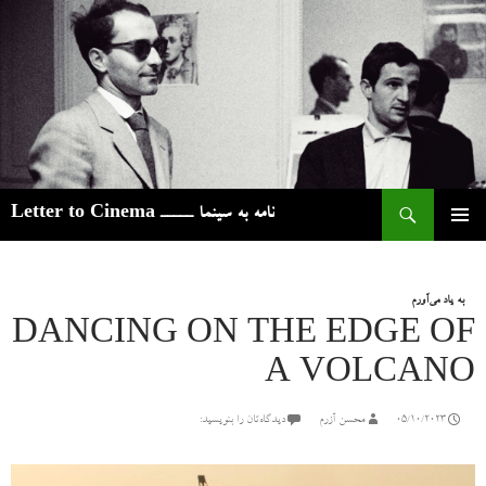
ج
نامه به سینما ـــــ Letter to Cinema
رفتن
فهرست
به
اصلی
نوشته‌ها
به یاد می‌آورم
DANCING ON THE EDGE OF
A VOLCANO
05/10/2023
محسن آزرم
دیدگاه‌تان را بنویسید: