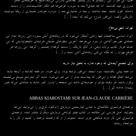
خب، این هم از این. رسیدیم به روز بیستم. چه‌کسی باورش می‌شد؟صبح به خریدهای ظاهراً
ضروری عید گذشت. اما چه عیدی؟ بعد به سردرد. قرص‌ها هم انگار خاصیت‌شان را از دست
داده‌اند. طول کشید. چند ساعت. و بعد در هُشیاریِ بعد از سردرد خواندن جُستاری از ربکا سولنیت.
«تاریکی وُلف». این‌طور شروع می‌‌کند که آینده […]
تهران، شهرِ بی‌دفاع
«ایراد اساسیِ ساختمان تنها زمانی آشکار می‌شود که در زبانه‌‌های آتش بسوزد.»این روزها مدام این
جمله‌ی جورجو آگامبن در سرم می‌چرخد. آخرین سطرهای جُستارِ «فرشته‌ی مالیخولیا»یش که این
مدت هربار کتاب برایان دیلن، در اتاق تاریک، را دست گرفته‌ام چشمم را گرفته. این روزها هر
طرفِ تهران را که نگاه می‌کنی زبانه‌های آتش است و […]
برای تجسمِ آینده‌ای که وجود ندارد به تخیل نیاز دارید
دو هفته پیش، یک‌شنبه، سوم اسفند، این‌طور نوشته بودم. برای خودم. دو هفته گذشته و آن‌چه نباید
می‌شد اتفاق افتاده و این‌طور که پیداست بدتر از این هم می‌شود. شاید اگر اینترانتِ نیم‌بندِ بی‌کیفیت
برقرار باشد، هر وقت بتوانم و حوصله‌ای باشد این صفحه را به‌روز کنم. شاید به نشانه‌ی این‌که هنوز
زنده‌ام! *** اگر […]
ABBAS KIAROSTAMI SUR JEAN-CLAUDE CARRIÈRE
ترجمه‌ی فرانسوی مکالمه‌ای با عباس کیارستمی درباره‌ی ژان‌کلود کری‌یر را می‌توانید این‌جا
بخوانید. اصل فارسی این مکالمه در کتاب فیلم کوتاهی درباره‌ی دیگران منتشر شده. ترجمه‌ی
فرانسوی متن کار مژده صالحی عزیز است. ممنونم از او که زحمت ترجمه را کشید و کار را به
سرانجام رساند.