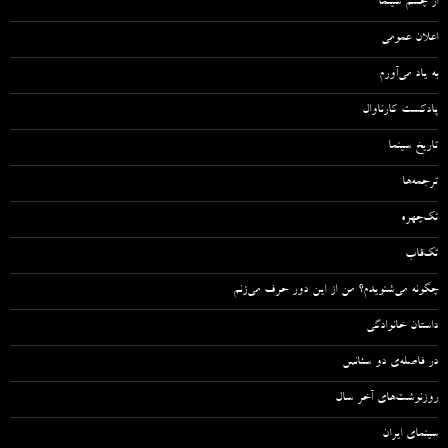
از چشم سینما
اعلان عمومی
به یاد می‌آورم
پادکست کارناوال
تاریخ سینما
ترجمه‌ها
تک‌چهره
تک‌قاب
چگونه می‌شنویدم؟ من از این دور حرف می‌زنم
داستان خانوادگی
در فاصله‌ی دو سئانس
روزنوشت‌های آخر سال
سینمای ایران