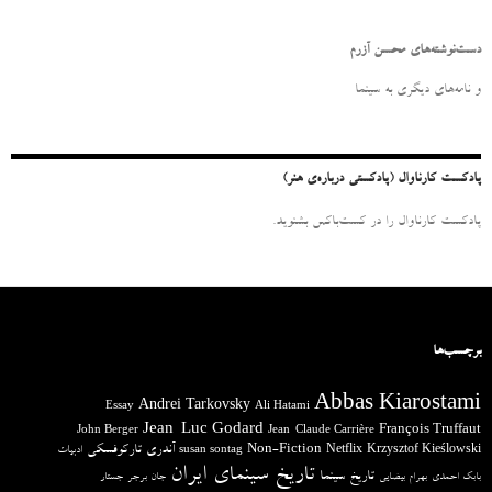
ت
ج
و
دست‌نوشته‌های محسن آزرم
ب
ر
و نامه‌‌های دیگری به سینما
ا
ی
:
پادکست کارناوال (پادکستی درباره‌ی هنر)
پادکست کارناوال را در کست‌باکس بشنوید.
برچسب‌ها
Abbas Kiarostami
Andrei Tarkovsky
Essay
Ali Hatami
Jean-Luc Godard
François Truffaut
John Berger
Jean-Claude Carrière
آندری تارکوفسکی
Non-Fiction
Krzysztof Kieślowski
Netflix
ادبیات
susan sontag
تاریخ سینمای ایران
تاریخ سینما
بابک احمدی
بهرام بیضایی
جان برجر
جستار