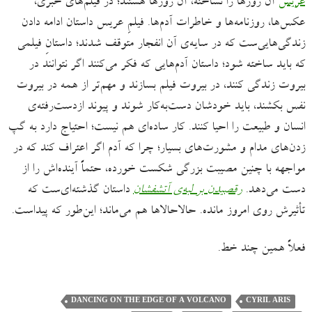
عریس
آن روزها را نساخته، آن روزها هستند؛ در فیلم‌های خبری،
عکس‌ها، روزنامه‌ها و خاطرات‌ آدم‌ها. فیلمِ عریس داستان ادامه دادن
زندگی‌‌هایی‌ست که در سایه‌ی آن انفجار متوقف شدند؛ داستانِ فیلمی
که باید ساخته شود؛ داستان آدم‌هایی که فکر می‌کنند اگر نتوانند در
بیروت زندگی کنند، در بیروت فیلم بسازند و مهم‌تر از همه در بیروت
نفس بکشند، باید خودشان دست‌به‌کار شوند و پیوند ازدست‌رفته‌ی
انسان و طبیعت را احیا کنند. کار ساده‌ای هم نیست؛ احتیاج دارد به گپ‌
زدن‌های مدام و مشورت‌های بسیار؛ چرا که آدم اگر اعتراف کند که در
مواجهه با چنین مصیبت بزرگی شکست خورده، حتماً آینده‌اش را از
دست می‌دهد.
رقصیدن بر لبه‌ی آتشفشان
داستان گذشته‌ای‌ست که
تأثیرش روی امروز مانده. حالاحالاها هم می‌ماند؛ این‌طور که پیداست.
فعلاً همین چند خط.
DANCING ON THE EDGE OF A VOLCANO
CYRIL ARIS