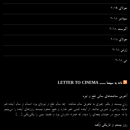
جولای 2019
سپتامبر 2018
آگوست 2018
جولای 2018
ژوئن 2018
می 2018
نامه به سینما ـــــ LETTER TO CINEMA
آخرین ساعت‌های سالی تلخ و تیره
روزِ بیست و یکم. چیزی به تحویل سال نمانده. چه سال تلخ و تیره‌ای بود امسال و سال آینده هم
شاید روشن و شیرین نباشد. از آینده کسی خبر ندارد و هیچ معلوم نیست روزهای آینده را می‌بینیم
یا نه. صبح در خیابان بچه‌ای را دیدم که همراه مادرش بود و هفت سین را یکی‌یکی […]
روز بیستم و تاریکی وُلف