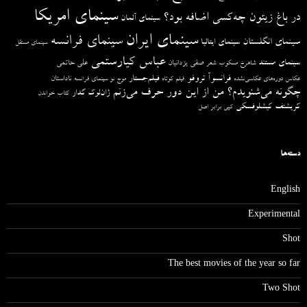
سینمای امریکا
در باغ زیتون چه‌کسی اضافه بود؟
سینمای آلمان
سینمای ایران
سینمای فرانسه
سینمای انگلستان
سینمای ایتالیا
سینمای مستقل
عباس کیارستمی
سینمای مستند
صفی یزدانیان
علی حاتمی
شاهرخ مسکوب
شعر
فرانسوآ تروفو
فیلم‌جستار
ناداستان
عکاس دوره‌های عکاسی‌نشده
فیلم کوتاه
موج نو سینمای فرانسه
چگونه می‌شنویدم؟ من از این دور حرف می‌زنم
ژان‌لوک گدار
کتاب خواندن
کریشتف کیشلوفسکی
کپی برابر اصل
دسته‌ها
English
Experimental
Shot
The best movies of the year so far
Two Shot