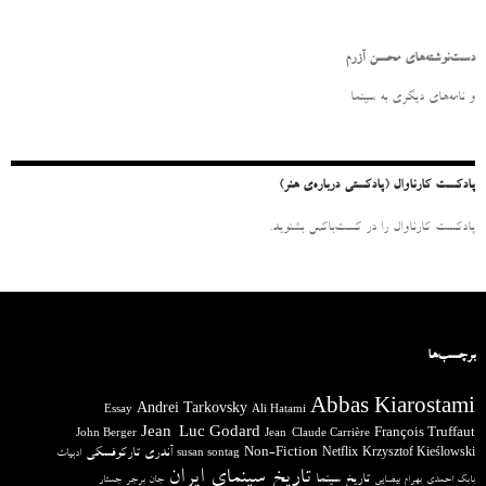
ت
ج
و
دست‌نوشته‌های محسن آزرم
ب
ر
و نامه‌‌های دیگری به سینما
ا
ی
:
پادکست کارناوال (پادکستی درباره‌ی هنر)
پادکست کارناوال را در کست‌باکس بشنوید.
برچسب‌ها
Abbas Kiarostami
Andrei Tarkovsky
Essay
Ali Hatami
Jean-Luc Godard
François Truffaut
John Berger
Jean-Claude Carrière
آندری تارکوفسکی
Non-Fiction
Krzysztof Kieślowski
Netflix
ادبیات
susan sontag
تاریخ سینمای ایران
تاریخ سینما
بابک احمدی
بهرام بیضایی
جان برجر
جستار