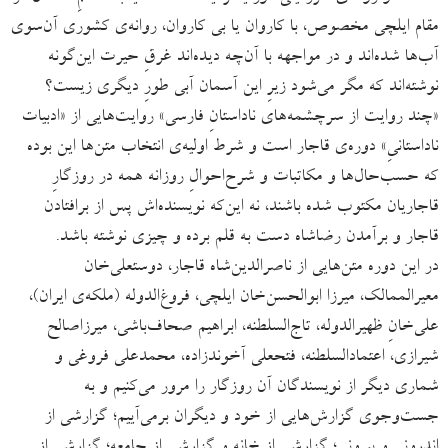
مقام ایلچی مخصوص، با کاروان یا بی کاروان، روانه‌ی کشوری آن‌سوی
آب‌ها شده‌اند و در مواجهه با آن‌چه دیده‌اند غرقِ حیرت این‌گونه
نوشته‌اند که مگر می‌شود زیرِ این آسمان آبی طورِ دیگری زیست؟
«چند روایت از سرچشمه‌های ناداستانِ فارسی» روایت‌هایی از «ادبیات
ناداستانیِ» دوره‌ی قاجار است و شرط اولیه‌ی انتخاب متن‌ها این بوده
که حسب‌حال‌ها و مکاتبات و شرح‌احوالِ روزانه همه در روزگارِ
قاجاریان مکتوب شده باشند، نه این‌که نویسنده‌اش پس از برافتادن
قاجار و برآمدن رضاشاه دست به قلم برده و چیزی نوشته باشد.
در این دوره متن‌هایی از ناصرالدین‌شاه قاجار، دوستعلی‌خان
معیرالممالک، میرزا ابوالحسن‌خان ایلچی، فروغ‌الدوله (ملکه‌ی ایران)،
علی‌خانِ ظهیرالدوله، تاج‌السلطنه، ابراهیم صحاف‌باشی، میرزاصالح
شیرازی، اعتمادالسلطنه، فتحعلی آخوندزاده، محمدعلی فروغی و
شماری دیگر از نویسندگان آن روزگار را مرور می‌کنیم و به
جست‌وجوی گزارش‌هایی از خود و دیگران برمی‌آییم؛ گزارشی از
اندرونی‌ و بیرونی؛ گزارشی از خانه و گزارشی از جامعه؛ گزارشی از