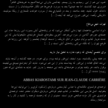
خب، این هم از این. رسیدیم به روز بیستم. چه‌کسی باورش می‌شد؟صبح به خریدهای ظاهراً
ضروری عید گذشت. اما چه عیدی؟ بعد به سردرد. قرص‌ها هم انگار خاصیت‌شان را از دست
داده‌اند. طول کشید. چند ساعت. و بعد در هُشیاریِ بعد از سردرد خواندن جُستاری از ربکا سولنیت.
«تاریکی وُلف». این‌طور شروع می‌‌کند که آینده […]
تهران، شهرِ بی‌دفاع
«ایراد اساسیِ ساختمان تنها زمانی آشکار می‌شود که در زبانه‌‌های آتش بسوزد.»این روزها مدام این
جمله‌ی جورجو آگامبن در سرم می‌چرخد. آخرین سطرهای جُستارِ «فرشته‌ی مالیخولیا»یش که این
مدت هربار کتاب برایان دیلن، در اتاق تاریک، را دست گرفته‌ام چشمم را گرفته. این روزها هر
طرفِ تهران را که نگاه می‌کنی زبانه‌های آتش است و […]
برای تجسمِ آینده‌ای که وجود ندارد به تخیل نیاز دارید
دو هفته پیش، یک‌شنبه، سوم اسفند، این‌طور نوشته بودم. برای خودم. دو هفته گذشته و آن‌چه نباید
می‌شد اتفاق افتاده و این‌طور که پیداست بدتر از این هم می‌شود. شاید اگر اینترانتِ نیم‌بندِ بی‌کیفیت
برقرار باشد، هر وقت بتوانم و حوصله‌ای باشد این صفحه را به‌روز کنم. شاید به نشانه‌ی این‌که هنوز
زنده‌ام! *** اگر […]
ABBAS KIAROSTAMI SUR JEAN-CLAUDE CARRIÈRE
ترجمه‌ی فرانسوی مکالمه‌ای با عباس کیارستمی درباره‌ی ژان‌کلود کری‌یر را می‌توانید این‌جا
بخوانید. اصل فارسی این مکالمه در کتاب فیلم کوتاهی درباره‌ی دیگران منتشر شده. ترجمه‌ی
فرانسوی متن کار مژده صالحی عزیز است. ممنونم از او که زحمت ترجمه را کشید و کار را به
سرانجام رساند.