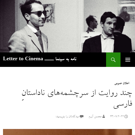
ج
نامه به سینما ـــــ Letter to Cinema
رفتن
فهرست
به
اصلی
نوشته‌ها
اعلان عمومی
چند روایت از سرچشمه‌های ناداستانِ
فارسی
23/07/2022
محسن آزرم
دیدگاه‌تان را بنویسید: