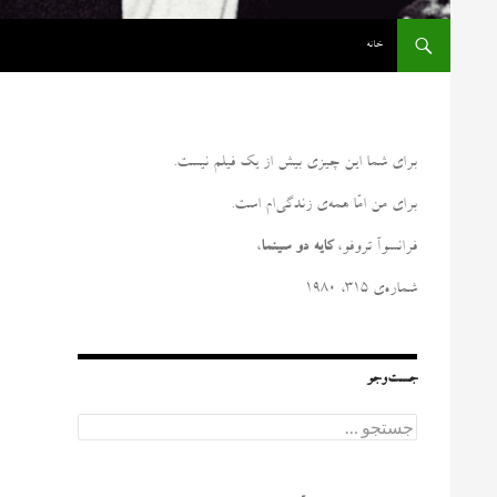
رفتن به نوشته‌ها
خانه
برای شما این چیزی بیش از یک فیلم نیست
.
برای من امّا همه‌ی زندگی‌ام است
.
فرانسوآ تروفو،
کایه دو سینما
،
شماره‌ی ۳۱۵، ۱۹۸۰
جست‌وجو
ج
س
ت
ج