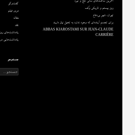
آخرین ساعت‌های سالی تلخ و تیره
گفت‌وگو
روز بیستم و تاریکی وُلف
مرور فیلم
تهران، شهرِ بی‌دفاع
مقاله‌
برای تجسمِ آینده‌ای که وجود ندارد به تخیل نیاز دارید
نقد
ABBAS KIAROSTAMI SUR JEAN-CLAUDE
یادداشت‌های روزا
CARRIÈRE
یادداشت‌هایی درب
جست‌وجو
ج
س
ت
ج
و
ب
ر
ا
ی
: