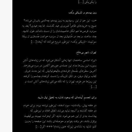
را یکی‌یکی […]
روز بیستم و تاریکی وُلف
خب، این هم از این. رسیدیم به روز بیستم. چه‌کسی باورش می‌شد؟
صبح به خریدهای ظاهراً ضروری عید گذشت. اما چه عیدی؟ بعد به
سردرد. قرص‌ها هم انگار خاصیت‌شان را از دست داده‌اند. طول کشید.
چند ساعت. و بعد در هُشیاریِ بعد از سردرد خواندن جُستاری از ربکا
سولنیت. «تاریکی وُلف». این‌طور شروع می‌‌کند که آینده […]
تهران، شهرِ بی‌دفاع
«ایراد اساسیِ ساختمان تنها زمانی آشکار می‌شود که در زبانه‌‌های آتش
بسوزد.»این روزها مدام این جمله‌ی جورجو آگامبن در سرم می‌چرخد.
آخرین سطرهای جُستارِ «فرشته‌ی مالیخولیا»یش که این مدت هربار
کتاب برایان دیلن، در اتاق تاریک، را دست گرفته‌ام چشمم را گرفته.
این روزها هر طرفِ تهران را که نگاه می‌کنی زبانه‌های آتش است و
[…]
برای تجسمِ آینده‌ای که وجود ندارد به تخیل نیاز دارید
دو هفته پیش، یک‌شنبه، سوم اسفند، این‌طور نوشته بودم. برای خودم.
دو هفته گذشته و آن‌چه نباید می‌شد اتفاق افتاده و این‌طور که
پیداست بدتر از این هم می‌شود. شاید اگر اینترانتِ نیم‌بندِ بی‌کیفیت
برقرار باشد، هر وقت بتوانم و حوصله‌ای باشد این صفحه را به‌روز
کنم. شاید به نشانه‌ی این‌که هنوز زنده‌ام! *** اگر […]