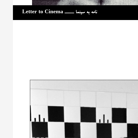
جست‌وجو
نامه به سینما ـــــ Letter to Cinema