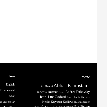
برچسب‌ها
دسته‌ها
English
Abbas Kiarostami
Ali Hatami
Experimental
François Truffaut
Andrei Tarkovsky
Essay
Shot
Jean-Luc Godard
Jean-Claude Carrière
e year so far
Netflix
Krzysztof Kieślowski
John Berger