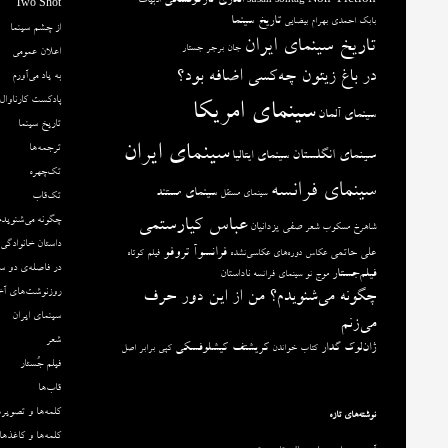
آندری تارکوفسکی
Non-Fiction
ادبیات
susan sontag
Two Shot
تاریخ سینما
بابک احمدی
بهرام بیضایی
از چشم سینما
تاریخ سینمای ایران
جان برجر
جستار
اعلان عمومی
در باغ زیتون چه‌کسی اضافه بود؟
به یاد می‌آورم
پادکست کارناوال
سینمای امریکا
سینمای آلمان
تاریخ سینما
سینمای ایران
ترجمه‌ها
سینمای انگلستان
سینمای ایتالیا
تک‌چهره
سینمای فرانسه
سینمای مستند
سینمای مستقل
تک‌قاب
چگونه می‌شنویدم
عباس کیارستمی
صفی یزدانیان
شاهرخ مسکوب
شعر
داستان خانوادگی
فرانسوآ تروفو
علی حاتمی
عکاس دوره‌های عکاسی‌نشده
فیلم کوتاه
در فاصله‌ی دو س
فیلم‌جستار
ناداستان
موج نو سینمای فرانسه
روزنوشت‌های آخ
چگونه می‌شنویدم؟ من از این دور حرف
سینمای ایران
می‌زنم
شعر
ژان‌لوک گدار
کریشتف کیشلوفسکی
کتاب خواندن
کپی برابر اصل
فیلم جُستار
قاب‌ها
کلمه‌ها و تصویره
نوشته‌های تازه
کلمه‌ها و کاغذها