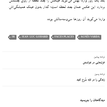
بعد یک روز واردا بهش می‌گوید عینکش را چند لحظه از روی چشمش
بردارد
.
این عکس همان چند لحظه است؛ گدار بدون عینک همیشگی‌اش
.
واردا می‌گوید آن روزها سی‌وسه‌سالش بوده
.
JR
JEAN-LUC GODARD
FACES PLACES
AGNÈS VARDA
نوشته پیشین
ناوبری
غزل‌هایی در نتوانستن
نوشته
نوشته پسین
زندگی را در تابه سُرخ کنید
دیدگاهتان را بنویسید