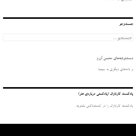
جست‌وجو
ج
س
ت
ج
و
دست‌نوشته‌های محسن آزرم
ب
ر
و نامه‌‌های دیگری به سینما
ا
ی
:
پادکست کارناوال (پادکستی درباره‌ی هنر)
پادکست کارناوال را در کست‌باکس بشنوید.