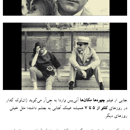
جایی از فیلم
چهره‌ها مکان‌ها
آنی‌یس واردا به جِی‌آر می‌گوید ژان‌لوک گدار
در روزهای
کلئو از ۵ تا ۷
همیشه عینک آفتابی به چشم داشته؛ مثل خیلی
روزهای دیگر
.