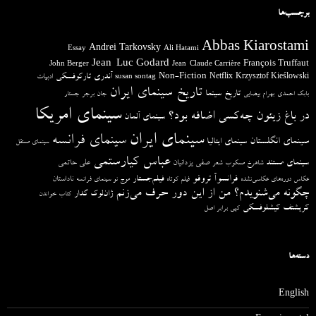
برچسب‌ها
Abbas Kiarostami
Andrei Tarkovsky
Essay
Ali Hatami
Jean-Luc Godard
François Truffaut
John Berger
Jean-Claude Carrière
آندری تارکوفسکی
Non-Fiction
Krzysztof Kieślowski
Netflix
ادبیات
susan sontag
تاریخ سینمای ایران
تاریخ سینما
بابک احمدی
بهرام بیضایی
جان برجر
جستار
سینمای امریکا
در باغ زیتون چه‌کسی اضافه بود؟
سینمای آلمان
سینمای ایران
سینمای فرانسه
سینمای انگلستان
سینمای ایتالیا
سینمای مستقل
عباس کیارستمی
سینمای مستند
صفی یزدانیان
علی حاتمی
شاهرخ مسکوب
شعر
فرانسوآ تروفو
فیلم‌جستار
ناداستان
عکاس دوره‌های عکاسی‌نشده
فیلم کوتاه
موج نو سینمای فرانسه
چگونه می‌شنویدم؟ من از این دور حرف می‌زنم
ژان‌لوک گدار
کتاب خواندن
کریشتف کیشلوفسکی
کپی برابر اصل
دسته‌ها
English