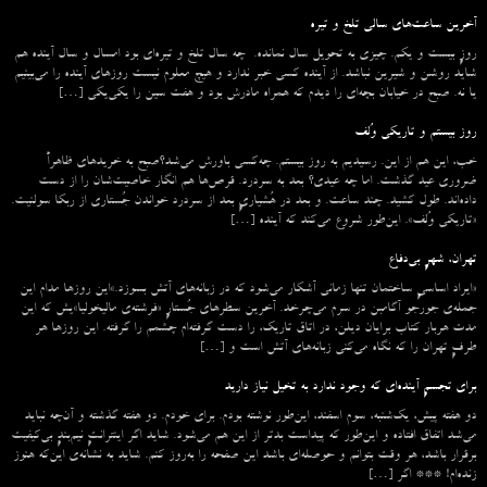
آخرین ساعت‌های سالی تلخ و تیره
روزِ بیست و یکم. چیزی به تحویل سال نمانده. چه سال تلخ و تیره‌ای بود امسال و سال آینده هم
شاید روشن و شیرین نباشد. از آینده کسی خبر ندارد و هیچ معلوم نیست روزهای آینده را می‌بینیم
یا نه. صبح در خیابان بچه‌ای را دیدم که همراه مادرش بود و هفت سین را یکی‌یکی […]
روز بیستم و تاریکی وُلف
خب، این هم از این. رسیدیم به روز بیستم. چه‌کسی باورش می‌شد؟صبح به خریدهای ظاهراً
ضروری عید گذشت. اما چه عیدی؟ بعد به سردرد. قرص‌ها هم انگار خاصیت‌شان را از دست
داده‌اند. طول کشید. چند ساعت. و بعد در هُشیاریِ بعد از سردرد خواندن جُستاری از ربکا سولنیت.
«تاریکی وُلف». این‌طور شروع می‌‌کند که آینده […]
تهران، شهرِ بی‌دفاع
«ایراد اساسیِ ساختمان تنها زمانی آشکار می‌شود که در زبانه‌‌های آتش بسوزد.»این روزها مدام این
جمله‌ی جورجو آگامبن در سرم می‌چرخد. آخرین سطرهای جُستارِ «فرشته‌ی مالیخولیا»یش که این
مدت هربار کتاب برایان دیلن، در اتاق تاریک، را دست گرفته‌ام چشمم را گرفته. این روزها هر
طرفِ تهران را که نگاه می‌کنی زبانه‌های آتش است و […]
برای تجسمِ آینده‌ای که وجود ندارد به تخیل نیاز دارید
دو هفته پیش، یک‌شنبه، سوم اسفند، این‌طور نوشته بودم. برای خودم. دو هفته گذشته و آن‌چه نباید
می‌شد اتفاق افتاده و این‌طور که پیداست بدتر از این هم می‌شود. شاید اگر اینترانتِ نیم‌بندِ بی‌کیفیت
برقرار باشد، هر وقت بتوانم و حوصله‌ای باشد این صفحه را به‌روز کنم. شاید به نشانه‌ی این‌که هنوز
زنده‌ام! *** اگر […]