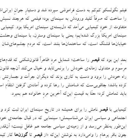
فیلم نگولسکو کم‌کم به دستِ فراموشی سپرده شد و دستیارِ جوانِ ایرانی‌ا
را ساخت که صرفاً کلید ورودش به سینمای بود؛ فیلمی که هرچند نسبش 
متفاوت از خودِ کیمیایی می‌آمد که دل‌بسته‌ی سینمای امریکا بود
.
کیمیایی 
سینمای امریکا بزرگ شده‌ایم؛ یعنی با سینمای وسترن، با سینمای وحشت
خیابان‌ها قشنگ است، که ساختمان‌ها بلند است، که مردم چشم‌های‌شان ر
بعدِ این بود که
قیصر
را ساخت؛ شمایل مردِ ظاهراً قانون‌شکنی که قدم‌های 
مرسوم و متداول زمانه‌ی خودش را برنمی‌تابد و خیال می‌کند آن‌چه قان
راه خودش را برود و دست به کاری بزند که دیگران جرأت و جسارتِش را
کرده باشد؛ چاقویی‌ست که ضامنش را رها کرده و آماده‌ی گرفتن انتقام ا
باید تمامش کرد؛ حتّا به قیمتِ این‌که آخرین مردِ خانواده هم بمیرد.
کیمیایی با
قیصر
نامش را برای همیشه در تاریخ سینمای ایران ثبت کرد و 
اجتماعی و سیاسی ایران می‌شناسیمش؛ سینمایی که در قبال جامعه‌ی خود ب
این‌طور به‌نظر می‌رسد و از زمینه‌ی سیاسی جامعه هم غافل نیست؛ آن‌قد
چون باقر پرهام را وامی‌دارد به نوشتن این‌که
«
از
قیصر
تا
گوزن‌ها
کار کیمی