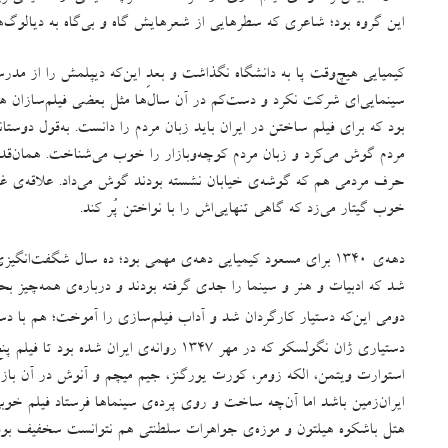
این گروه بود؛ شاعری که سطرهایی از شعرهایش گاه و بی‌گاه به دیالوگ‌ها
کیمیایی هیچ‌وقت پا به دانشگاه نگذاشت و بعدِ این‌که دیپلمش را از مد
سینمایی‌ای شرکت نکرد و دست‌کم در آن سال‌ها مثل بعضی فیلم‌سازان هم
بود که برای فیلم ساختن در ایران باید زبان مردم را دانست
.
به‌قول دوست
مردم گوش می‌کرد و زبان مردم کوچه‌وبازار را خوب می‌شناخت
.
همان‌قد
حرف مردمی هم که گوشه‌ی خیابان نشسته بودند گوش می‌داد
.
علاقه‌‌ی 
خوب گیتار می‌زد که گاهی تنهایی‌اش را با نواختن پُر کند.
دهه‌ی ۱۳۴۰ برای مسعود کیمیایی دهه‌ی مهمی بود؛ ده سال شگفت‌انگیزی که کم‌کم او را به آرزوهایش رساند
شد که ادبیات و هنر و سینما را جدی گرفته بودند و درباره‌ی همه‌چیز بحث 
دومی این‌که دستیار کارگردان شد و آداب فیلم‌سازی را آموخت؛ هم با 
دستیاری ژان نگولسکو که در مهر ۱۳۴۷ روانه‌ی ایران شده بود تا فیلم پنج میلیون دلاری
استوارت ویتمن، الکه زومر، کورت یورگنز، جیم میچم و آنوش در آن بازی 
ایران‌زمین باشد اما آن‌چه ساخت و روی پرده‌ی سینماها فرستاد فیلم خوب
هتل باشکوه هیلتون و موزه‌ی جواهرات سلطنتی هم نتوانست سخفیف بودن