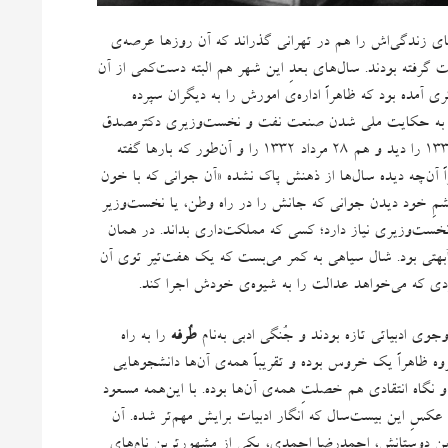
ی زندگی‌اش را هم در تهرانی گذراند که آن روزها عرصه‌ی
ت گرفته بودند
.
سال‌های بعدِ این شهر هم البته دست‌کمی از آن
ری آمده بود که ظاهراً اداره‌ی امورش را به دیگران سپرده
م به حکایت ملی شدن صنعت نفت و نخست‌وزیری دکترمصدق
گذشت که در ذهن او بدل شد به واقعه‌ای فراموش‌ناشدنی؛ هم سی تیر ۱۳۳۰ را دید و هم ۲۸ مرداد ۱۳۳۲ را و آن‌طور که بارها گفته
«
آن جوانی که با خون
مِ خود دیدن جوانی که جانش را در راه وطن، یا نخست‌وزیر
ین نخست‌وزیری نیاز دارد؛ کسی که مملکت‌داری بداند
.
در همان
ُبهتی بود
.
شال سیاهی به کمر می‌بست که یک هفت‌تیر توی آن
 مردی که می‌خواهد عدالت را به شیوه‌ی خودش اجرا کند.
وی ادبیاتی تازه بودند و جُنگی ادبی به‌نام
طُرفه
را به راه
وه ظاهراً یک خروس بوده و تقریباً همه‌ی آن‌ها دانشجوهایی
د و نگاه انتقادی هم خصلتِ همه‌ی آن‌ها بوده
.
با این‌همه مسعود
عکسِ این بیست‌سال که انگار ادبیات برایش مهم‌تر شده
.
آن
رین دوستانش، احمدرضا احمدی، یکی از مشهورترین نام‌های