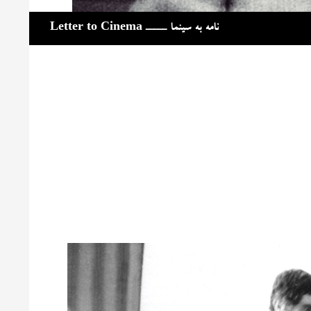
جست‌وجو
نامه به سینما ـــــ Letter to Cinema