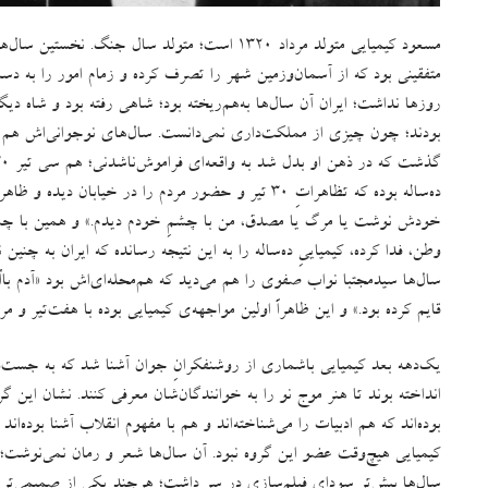
مسعود کیمیایی متولد مرداد ۱۳۲۰ است؛ متولد سال‌ جنگ
.
نخستین سال‌ها
متفقینی بود که از آسمان‌وزمین شهر را تصرف کرده و زمام امور را به دس
روزها نداشت؛ ایران آن سال‌ها به‌هم‌ریخته بود؛ شاهی رفته بود و شاه دیگ
بودند؛ چون چیزی از مملکت‌داری نمی‌دانست
.
سال‌های نوجوانی‌اش ه
ده‌ساله بوده که تظاهراتِ ۳۰ تیر و حضور مردم را در خیابان دیده و ظاهراً آن‌چه دیده سال‌ها از ذهنش پاک نشده
خودش نوشت یا مرگ یا مصدق، من با چشمِ خودم دیدم
.»
و همین با چش
وطن، فدا کرده، کیمیاییِ ده‌ساله را به این نتیجه رسانده که ایران به چن
سال‌ها سیدمجتبا نواب صفوی را هم می‌دید که هم‌محله‌ای‌اش بود
«
آدم باا
قایم کرده بود
.»
و این ظاهراً اولین مواجهه‌ی کیمیایی بوده با هفت‌تیر و
یک‌دهه بعد کیمیایی باشماری از روشنفکرانِ جوان آشنا شد که به جست‌وج
انداخته بوند تا هنر موج نو را به خوانندگان‌شان معرفی کنند
.
نشان این گر
بوده‌اند که هم ادبیات را می‌شناخته‌اند و هم با مفهوم انقلاب آشنا بوده‌ان
کیمیایی هیچ‌وقت عضو این گروه نبود
.
آن سال‌ها شعر و رمان نمی‌نوشت؛ 
سال‌ها بیش‌تر سودای فیلم‌سازی در سر داشت؛ هرچند یکی از صمیمی‌ت