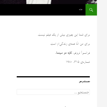
رفتن به نوشته‌ها
خانه
برای شما این چیزی بیش از یک فیلم نیست
.
برای من امّا همه‌ی زندگی‌ام است
.
فرانسوآ تروفو،
کایه دو سینما
،
شماره‌ی ۳۱۵، ۱۹۸۰
جست‌وجو
ج
س
ت
ج