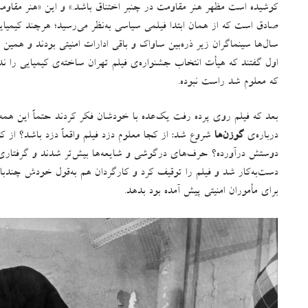
کوشیده است مظهر هنر مقاومت در چنبر اختناق باشد
.»
و این
«
هنر مقاوم
صادق است که از همان ابتدا فیلمی سیاسی به‌نظر می‌رسید؛ هرچند کیمیایی
سال‌ها سینماگران زیر ذره‌بین ساواک و باقی ادارات امنیتی بودند و همین ب
اول گفتند که هیأت انتخاب جشنواره‌ی فیلم تهران ساخته‌ی کیمیایی را ندی
که معلوم شد راست نبوده.
بعد که فیلم روی پرده رفت یک‌عده با خودشان فکر کردند حتماً این هم
درباره‌ی
گوزن‌ها
شروع شد
:
از کجا معلوم دزد فیلم واقعاً دزد باشد؟ از
دوستش درآورده؟ حرف‌های درگوشی و شایعه‌ها بیش‌تر شدند و گرفتار
دست‌به‌کار شد و فیلم را توقیف کرد و کارگردان هم به‌قول خودش چند
برای مأموران امنیتی پیش آمده بود بدهد.