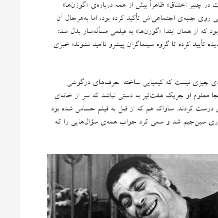
ت در چنبر اختناق
»
ظاهراً بیش از همه درباره‌ی
«
گوزن‌ها
»
 روی جنبه‌ی اجتماعی‌اش تأکید کرده بود، اما به‌هرحال آن
ود که از همان ابتدا
«
گوزن‌ها
»
به فیلمی مسأله‌ساز بدل شد
:
ده تأیید کرده تا گروه سینماگران پیشرو ناامید نشوند؛ خبری
ه‌ی چیزی نیست که کیمیایی ساخته
.
حرف‌های درگوشی
 کجا معلوم او چریک هفت‌تیر به دستی نباشد که سر از خانه‌ی
ی درست کردند
.
ساواک هم که از قبل به فیلم حساس شده بود
باری سین‌جیم شد و سعی کرد جواب همه‌ی سؤال‌هایی را که