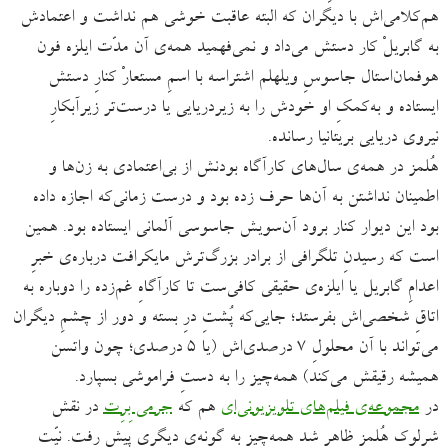
هم‌کلامی‌اش با دیگران که البته عاقبت خوشی هم نداشت و اعتمادش
به گابریلْ کار دستش می‌داد و نمی‌فهمید همه‌ی آن مدّت ایلزه فون
هوفمان‌استال جاسوسِ ویلهلم اشتراسه با اسمِ مستعارْ کنارِ دستش
ایستاده و به‌کمکِ او خودش را به زیردریایی یا درست‌تر زیرآبکارِ
نیروی دریایی بریتانیا رسانده.
هُلمز در همه‌ی سال‌های کارآگاه‌ بودنش از بی‌اعتمادی به زن‌ها و
اطمینان ‌نداشتن به آن‌ها حرف زده بود و درست زمانی‌که اجازه داده
بود این دیوار کنار برود آن‌سویش جاسوسی آلمانی ایستاده بود. همین
است که رسیدنِ تلگرافی از برادر بزرگ‌ترش مایکرافت درباره‌ی خبرِ
اعدامِ گابریل یا ایلزه‌ی حقیقی کافی‌ست تا کارآگاهِ غم‌زده را دوباره به
اتاقِ شخصی‌اش بفرستد؛ جایی‌که پُشتِ درِ بسته و دور از چشمِ دیگران
می‌تواند با آن محلولِ ۷ ‌درصدی‌‌اش (یا ۵ ‌درصدی؛ چون واتسن
همیشه رقیقش می‌کند) همه‌چیز را به ‌دستِ فراموشی بسپارد.
در
مجموعه‌ی فیلم‌های تلویزیونی‌ای
هم که
جرمی بِرِت
در نقش
شرلوک هُلمز ظاهر شد ‌همه‌چیز به گونه‌ی دیگری پیش رفت. نیّت