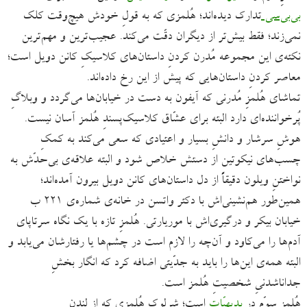
بی‌بی‌سی
تدارک دیده‌اند؛ هُلمزی که به قولِ خودش هیچ‌وقت کلک
نمی‌زند؛ فقط بیش‌تر از دیگران دقّت می‌کند. عجیب‌ترین و مهم‌ترین
نکته‌ی این مجموعه مُدرن کردنِ داستان‌های کلاسیکِ کانن دویل است؛
معاصر کردنِ داستان‌هایی که پیش از این رخ داده‌اند.
تماشای هُلمزِ مُدرنی که آیفون به دست در خیابان‌ها می‌گردد و وبلاگِ
پُرخواننده‌ای دارد البته برای عشّاق کلاسیک‌پسندِ هُلمز آسان نیست.
هوشِ سرشار و دانشِ بسیار و اعتیادی که سعی می‌کند به کمکِ
چسب‌های نیکوتین از دستش خلاص شود و البته علاقه‌ی بی‌حدّش به
نواختنِ ویلون دقیقاً از دل داستان‌های کانن دویل بیرون آمده‌اند؛
همین‌طور هم‌نشینی‌اش با دکتر واتسن در خانه‌ی شماره‌ی ۲۲۱ ب
خیابان بیکر و درگیری‌اش با موریارتی. هُلمزِ تازه با یک نگاه سرتاپای
آدم‌ها را می‌کاود و آن‌چه را لازم است در چشم‌ها یا رفتارشان می‌یابد و
البته همه‌ی این‌ها را باید به جدّیتی اضافه کرد که انگار بخشِ
جداناشدنیِ شخصیتِ هُلمز است.
هُلمزِ سوّم در
بدیهیّات
است؛ شرلوک هُلمزی که از لندنِ