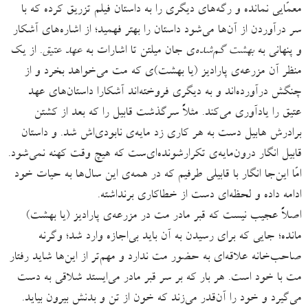
معمّایی نمانده و رگه‌های دیگری را به داستان فیلم تزریق کرده که با
سر درآوردن از آن‌ها می‌شود داستان را بهتر فهمید؛ از اشاره‌های آشکار
و پنهانی به
بهشت گم‌شده‌
ی جان میلتن تا اشارات به
عهد عتیق
. از یک
منظر آن مزرعه‌ی پارادیز (یا بهشت)ی که مت می‌خواهد بخرد و از
چنگش درآورده‌اند و به دیگری فروخته‌اند آشکارا داستان‌های عهد
عتیق را یادآوری می‌کند. مثلاً سرگذشت قابیل را که بعد از کشتن
برادرش هابیل دست به هر کاری زد مایه‌ی نابودی‌اش شد. و داستان
قابیل انگار درون‌مایه‌ی تکرارشونده‌ای‌ست که هیچ‌ وقت کهنه نمی‌شود.
امّا این‌جا انگار با قابیلی طرفیم که در همه‌ی این سال‌ها به حیات خود
ادامه داده و لحظه‌ای دست از خطاکاری برنداشته.
اصلاً عجیب نیست که قبر مادر مت در مزرعه‌ی پارادیز (یا بهشت)
مانده؛ جایی که برای رسیدن به آن باید بی‌اجازه وارد شد؛ وگرنه
صاحب‌خانه علاقه‌ای به حضور مت ندارد و مهم‌تر از این‌ها شاید رفتار
مت با خود است. هر بار که بر سر قبر مادر می‌ایستد شلاقی به دست
می‌گیرد و خود را آن‌قدر می‌زند که خون از تن و بدنش بیرون بیاید.