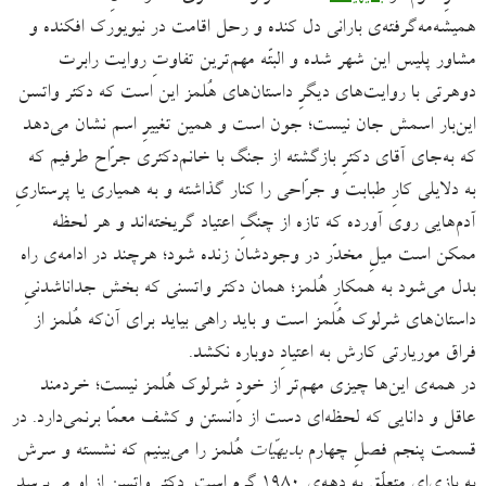
همیشه‌مه‌گرفته‌ی بارانی دل کنده و رحل اقامت در نیویورک افکنده و
مشاور پلیس این شهر شده و البتّه مهم‌ترین تفاوتِ روایت رابرت
دوهرتی با روایت‌های دیگرِ داستان‌های هُلمز این است که دکتر واتسن
این‌بار اسمش جان نیست؛ جون است و همین تغییرِ اسم نشان می‌دهد
که به‌جای آقای دکترِ بازگشته از جنگ با خانم‌دکتری جرّاح طرفیم که
به دلایلی کارِ طبابت و جرّاحی را کنار گذاشته و به همیاری یا پرستاریِ
آدم‌هایی روی آورده که تازه از چنگِ اعتیاد گریخته‌اند و هر لحظه
ممکن است میلِ مخدّر در وجودشان زنده شود؛ هرچند در ادامه‌ی راه
بدل می‌شود به همکارِ هُلمز؛ همان دکتر واتسنی که بخش جداناشدنیِ
داستان‌های شرلوک هُلمز است و باید راهی بیاید برای آن‌که هُلمز از
فراق موریارتی کارش به اعتیادِ دوباره نکشد.
در همه‌ی این‌ها چیزی مهم‌تر از خودِ شرلوک هُلمز نیست؛ خردمند
عاقل و دانایی که لحظه‌ای دست از دانستن و کشف معمّا برنمی‌دارد. در
قسمت پنجم فصلِ چهارم
بدیهیّات
هُلمز را می‌بینیم که نشسته و سرش
به بازی‌ای متعلّق به‌ دهه‌ی ۱۹۸۰ گرم است. دکتر واتسن از او می‌پرسد