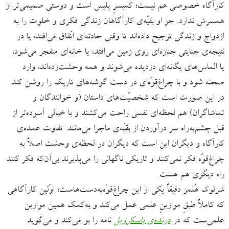
کارآگاه خصوصی هم نیست؛ کمیسرِ پلیس است و دوستی صمیمی‌تر از
همسرش ندارد. جز او بقیّه‌ی کارآگاهان زندگی فکری و خلوت را به
ازدواج و زندگی ترجیح داده‌اند تا وقتی حادثه‌ای اتّفاق می‌افتد، یا در
نتیجه‌ی جنایتی جنازه‌ای روی زمین می‌افتد، یا خانه‌ای منفجر می‌شود،
یا الماس‌های یگانه‌ای دزدیده می‌شوند و همه وحشت‌زده‌اند، وارد
صحنه شود و با چراغ‌قوّه‌ای در دست گوشه‌های تاریک را روشن کند.
در این صورت است که شخصیّت‌های داستان (و خوانندگان و
تماشاگران) هم لحظه‌ای نفسی راحت می‌کشند و با خیالی آسوده‌تر از
قبل چشم‌به‌راه سر درآوردن از بقیّه‌ی ماجرا می‌مانند. تفاوت عمده‌ی
کارآگاه و دیگران این است که دیگران در لحظه‌ی وحشت اصلاً به
چراغ‌قوّه فکر نمی‌کنند و تاریکی ناگهانی را می‌پذیرند بی‌آن‌که فکر کنند
راه دیگری هم هست.
شرلوک هُلمز دقیقاً یکی از این چراغ‌قوّه‌به‌دست‌هاست؛ اوّلین کارآگاهی‌
که کاملاً طبقِ موازینِ علمی عمل می‌کند و به‌کمک همین موازین
علمی‌ست که در
درنده‌ی باسکرویل
نامه را بو می‌کند و می‌گوید