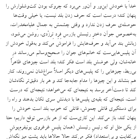
خدا با خودش این‌ور و آن‌ور می‌برد که چروک بودن کت‌وشلوارش را
پنهان کند؛ درست است که حرف ‌زدن بلد نیست، یا خیلی وقت‌ها
حوصله‌ی حرف زدن ندارد و وقتی چشمش به جمالِ علیامخدرات،
به‌خصوص جوآن دخترِ رئیسش بازرس فِرِد تِرزْدی، روشن می‌شود،
زبانش بند می‌آید و حرف‌هایش را فراموش می‌کند و به‌قول خودش از
آن پلیس‌هایی‌ست که خانم‌های جوان را صحیح‌وسالم می‌رساند درِ
خانه‌شان، ولی عوضش بلد است فکر کند؛ بلد است چیزهای ظاهراً
بی‌ربط، چیزهایی را که پلیس‌های دیگر اصلاً سراغ‌شان نمی‌روند، کنار
هم بنشاند و این چیزها را مدام جابه‌جا کند و هر بار دقیق‌تر نگاه‌شان
کند تا دست‌آخر برسد به نتیجه‌ای که می‌خواهد؛ نتیجه‌ای که درست
است، نتیجه‌ای که بقیه‌ی پلیس‌ها با دیدنش سری تکان بدهند و راه را
برای دستگیری قاتلی چموش، قاتلی که خوب بلد است خودش را
پنهان کند، باز می‌کند. این کاری‌ست که از هر بازرسی توقع داریم؛ حتا
از یکی مثل او که رئیسِ رئیسش (همان پلیسِ غرغروی یونیفرم‌پوشِ
بی‌کفایت و بی‌استعداد) فکر می‌کند حالا حالاها باید پشتِ میز نگه‌اش