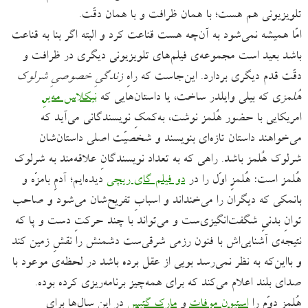
تلویزیونی هم هست؛ با همان ظرافت و با همان دقّت.
امّا همیشه نمی‌شود به آن‌چه هست قناعت کرد و البته اگر بنا به قناعت
باشد بعید است مجموعه‌ی فیلم‌های تلویزیونی دیگری در ظرافت و
دقّت قدم دیگری بردارد. این‌جاست که راهِ
زندگیِ خصوصیِ شرلوک
هُلمز
ی که بیلی وایلدر ساخت، یا داستان‌هایی که
نیکلاس مه‌یرِ
امریکایی با حضور هُلمز نوشت، به‌کمکِ نویسندگانی می‌آید که
می‌خواهند داستان تازه‌ای بنویسند و شخصیّت اصلی داستان‌شان
شرلوک هُلمز باشد. راهی که به تعداد نویسندگانِ علاقه‌مند به شرلوک
هُلمز است: هُلمزِ اوّل را در
دو فیلم گای ریچی
دیده‌ایم؛ آدمِ بامزّه و
بانمکی که دیگران را می‌خنداند و اسبابِ تفریح‌شان می‌شود و صاحب
توانِ بدنیِ شگفت‌انگیزی‌ست و می‌تواند با چند حرکتِ دست و پا که
نتیجه‌ی آشنایی‌اش با فنون رزمی شرقی‌ست دشمنش را نقشِ زمین کند
و بااین‌که به نظر نمی‌رسد بویی از عقل برده باشد در لحظه‌ی موعود با
صدای بلند اعلام می‌کند که برای همه‌چیز برنامه‌ریزی کرده بوده.
هُلمزِ دوّم را
استیون موفات
و
مارک گتیس
در این سال‌ها برای