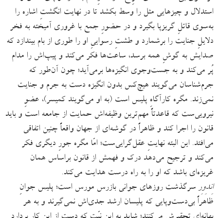
استدلال و چیزهایی مثل را وسط بکشد تا در نهایت انگشتِ اشاره را
به‌سوی قاتلِ گریزپا بگیرد و در حضورِ جمع با غروری آمیخته به فخر
دلایلِ جنایت را برشمارد و طشتِ رسواییِ او را طوری از بام بیندازد که
صدایش به گوشِ همه برسد، ساعت‌ها فکر می‌کند و پیپ‌اش را مدام
پُر می‌کند و به جست‌وجوی انگیزه‌ها برمی‌آید؛ چون آن‌طور که
جرم‌شناسان می‌گویند هیچ‌کس بدون انگیزه دست به جرم و جنایت
نمی‌زند. مگره کارآگاهِ پلیس است (به او می‌گویند کمیسر)، عضوِ
نیرویی‌‌ست که قاعدتاً مهم‌ترین وظیفه‌اش حمایت از جامعه است و باید
قانون را اجرا کند و ظاهراً در گوشه‌ای از جهان واقعاً چنین اتفاقی
می‌افتد. این البته نهایتِ عقل‌گرایی‌‌ست؛ امّا مگره جورِ دیگری فکر
می‌کند و ترجیح می‌دهد درک و فهمش از قانون براساس همان
غریزه‌ای باشد که او را به راه درست هدایت می‌کند.
اِندِوِر
سرگذشت روزهای جوانی بازرس مورس است؛ پلیس جوانِ
ظاهراً بی‌دست‌وپایی که پلیسان ارشد جدی‌اش نمی‌گیرند و به هر
بهانه‌ای تحقیرش می‌کنند؛ شاید به این نیّت که دست از این کار بردارد