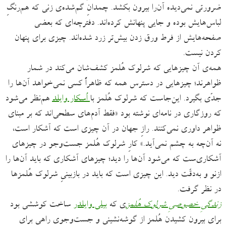
ضرورتی نمی‌دیده آن‌را بیرون بکشد. چمدانِ گم‌شده‌ی زنی که هم‌رنگِ
لباس‌هایش بوده و جایی پنهانش کرده‌اند. دفترچه‌ای که بعضی
صفحه‌هایش از فرط ورق زدن بیش‌تر زرد شده‌اند. چیزی برای پنهان
کردن نیست.
همه‌ی آن چیزهایی که شرلوک هُلمز کشف‌شان می‌کند در شمار
ظواهرند؛ چیزهایی در دسترس همه که ظاهراً کسی نمی‌خواهد آن‌ها را
جدّی بگیرد. این‌جاست که شرلوک هُلمز با
اُسکار وایلد
هم‌‌نظر می‌شود
که روزگاری در نامه‌ای نوشته بود «فقط آدم‌های سطحی‌اند که بر مبنای
ظواهر داوری نمی‌کنند. رازِ جهان در آن چیزی است که آشکار است،
نه آن‌چه به چشم نمی‌آید.» کارِ شرلوک هُلمز جست‌وجو در چیزهای
آشکاری‌ست که می‌شود آن‌ها را دید؛ چیزهای آشکاری که باید آن‌ها را
ازنو و به‌دقّت دید. این چیزی است که باید در بازبینیِ شرلوک‌ هُلمزها
در نظر گرفت.
زندگیِ خصوصیِ شرلوک هُلمز
ی که
بیلی وایلدر
ساخت کوششی بود
برای بیرون‌ کشیدنِ هُلمز از گوشه‌نشینی و جست‌وجوی راهی برای