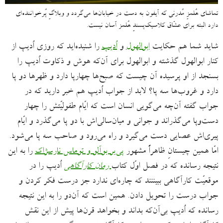
تماشای هُلمزِ مُدرنی که آیفون به دست در خیابان‌ها می‌گردد و وبلاگِ پُرخواننده‌ای
دارد البته برای عشّاق کلاسیک‌پسندِ هُلمز آسان نیست.
شاید شما هم حکایت
ابوالهول
و
اُدیپ
را شنیده‌اید که روزی اُدیپ از
کنار ابوالهول گذشته و ابوالهول برای آن‌که هوش و ذکاوت اُدیپ را
بسنجد از او پرسیده آن چیست که صبح‌ها چهارپا دارد و ظهرها دو پا
دارد و غروب‌ها سه پا؟ لابد از جواب اُدیپ هم خبر دارید که در
جواب گفته آن‌چه می‌‌گویی انسان است که ایّام طفولیّتش را چهار
دست‌وپا می‌گذراند و جوانی و میان‌سالی‌اش با دو پا می‌گذرد و ایّام
پیری‌اش عصایی دست می‌گیرد و راه می‌رود و صاحب سه پا می‌شود.
امّا همین چیستانِ ظاهراً‌ مشهور
پی‌یر بوآلو و توماس نارسژاک
را به این
نتیجه رسانده که در فصل اوّل کتاب
رمان کارآگاهی
اُدیپ را در
موقعیّت کارآگاهی ببیننند که چاره‌ای ندارد جز درست فکر کردن و
جواب درست را تحویل دادن. همین است که آن‌دو را به این نتیجه
رسانده که اُدیپ بی‌آن‌که بداند و بخواهد قرن‌ها پیش از این نقش