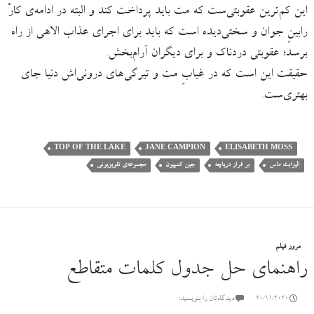
این کم‌ترین عقوبتی‌ست که مت باید پرداخت کند و البته در ادامه‌ی کارْ
رابینِ جوان و سختی‌دیده است که باید برای اجرای عذاب الاهی از راه
برسد؛ عقوبتی دردناک و برای دیگران آرام‌بخش.
حقیقت این است که در غیابِ مت و تیرگی‌های درونی‌اش دنیا جای
بهتری‌ست.
TOP OF THE LAKE
JANE CAMPION
ELISABETH MOSS
الیزابت ماس
بر فراز دریاچه
جین کمپیون
مجموعه‌ی تلویزیونی
مرور فیلم
راهنمای حل جدول کلمات متقاطع
20/11/2020
دیدگاه‌تان را بنویسید: