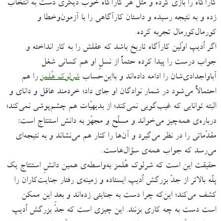
کارآگاه را بازی کرده و مثل هر کارآگاه خوب دیگری دست به انتخاب
زده و به نتیجه رسیده و داستان کارآگاهی را با آزمون‌وخطا و
کورمال‌کورمال تجربه کرده.
اگر اُدیپ اوّلین کارآگاه تاریخ باشد که عقلش را به کار انداخته و
جواب درست را پیدا کرده حتماً از نسلِ او هم کسانی شغل
آبا‌واجدادی‌شان را ادامه داده‌اند و بااین‌حساب
شرلوک هُلمز
را هم
احتمالاً می‌شود در شمار نوادگان او جای داد؛ خردمند عاقل و دانای و
البته توانایی که غیب‌گویی نمی‌کند؛ از بدیهیّات هم چشم‌پوشی نمی‌کند؛
درباره‌ی همه‌چیز می‌خواند و مسلّح و مجهّز به دانش استنتاج است:
مقدّماتی را در نظر می‌گیرد و آن‌ها را کنار هم می‌نشاند و به نتیجه‌ای
می‌رسد که جواب همه‌ی سؤال‌هاست.
حقیقت این است که شرلوک هُلمز به‌واسطه‌ی همین دانشِ استنتاج یک
پلّه بالاتر از جدّ بزرگش اُدیپ ایستاده و زمینه‌ی رفتار جنایت‌کاران را
کشف می‌کند؛ این‌که چرا دست به جنایتی زده‌اند و بعدِ این ممکن
است دست به چه کاری بزنند. این چیزی است که جدّ بزرگش اُدیپ