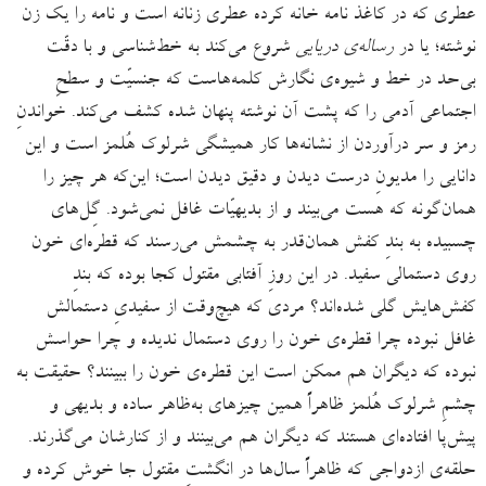
عطری که در کاغذ نامه خانه کرده عطری زنانه است و نامه را یک زن
نوشته؛ یا در
رساله‌‌ی دریایی
شروع می‌کند به خط‌شناسی و با دقّت
بی‌حد در خط و شیوه‌ی نگارش کلمه‌هاست که جنسیّت و سطحِ
اجتماعی آدمی را که پشت آن نوشته پنهان شده کشف می‌کند. خواندنِ
رمز و سر درآوردن از نشانه‌ها کار همیشگی شرلوک هُلمز است و این
دانایی را مدیونِ درست دیدن و دقیق دیدن است؛ این‌که هر چیز را
همان‌گونه که هست می‌بیند و از بدیهیّات غافل نمی‌شود. گِل‌های
چسبیده به بندِ کفش همان‌قدر به چشمش می‌رسند که قطره‌ای خون
روی دستمالی سفید. در این روزِ آفتابی مقتول کجا بوده که بندِ
کفش‌هایش گلی شده‌اند؟ مردی که هیچ‌وقت از سفیدیِ دستمالش
غافل نبوده چرا قطره‌ی خون را روی دستمال ندیده و چرا حواسش
نبوده که دیگران هم ممکن است این قطره‌ی خون را ببینند؟ حقیقت به
چشمِ شرلوک هُلمز ظاهراً همین چیزهای به‌ظاهر ساده و بدیهی و
پیش‌پا افتاده‌ای هستند که دیگران هم می‌بینند و از کنارشان می‌گذرند.
حلقه‌ی ازدواجی که ظاهراً سال‌ها در انگشتِ مقتول جا خوش کرده و