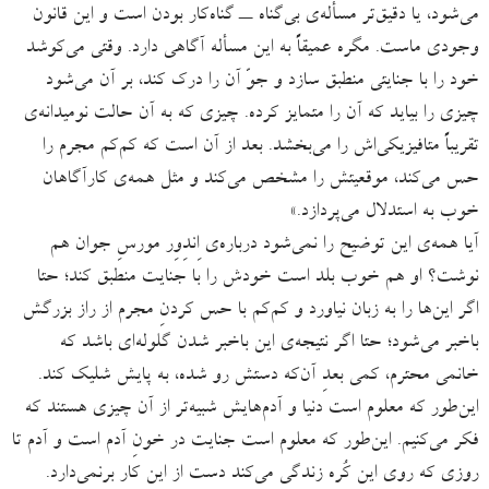
می‌شود، یا دقیق‌تر مسأله‌ی بی‌گناه ــ گناه‌کار بودن است و این قانون
وجودی ماست. مگره عمیقاً به این مسأله آگاهی دارد. وقتی می‌کوشد
خود را با جنایتی منطبق سازد و جوّ آن‌ را درک کند، بر آن می‌شود
چیزی را بیاید که آن ‌را متمایز کرده. چیزی که به آن حالت نومیدانه‌ی
تقریباً متافیزیکی‌اش را می‌بخشد. بعد از آن است که کم‌کم مجرم را
حس می‌کند، موقعیتش را مشخص می‌کند و مثل همه‌ی کارآگاهان
خوب به استدلال می‌پردازد.»
آیا همه‌ی این‌ توضیح را نمی‌شود درباره‌ی اِندِوِر مورسِ جوان هم
نوشت؟ او هم خوب بلد است خودش را با جنایت منطبق کند؛ حتا
اگر این‌ها را به زبان نیاورد و کم‌کم با حس کردنِ مجرم از راز بزرگش
باخبر می‌شود؛ حتا اگر نتیجه‌ی این باخبر شدن گلوله‌ای باشد که
خانمی محترم، کمی بعدِ آن‌که دستش رو شده، به پایش شلیک کند.
این‌طور که معلوم است دنیا و آدم‌هایش شبیه‌تر از آن چیزی هستند که
فکر می‌کنیم. این‌طور که معلوم است جنایت در خونِ آدم است و آدم تا
روزی که روی این کُره زندگی می‌کند دست از این کار برنمی‌دارد.