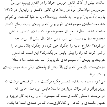
سال‌ها پیش از آن‌که اِندِوِر مورسِ جوان را در
اِندِوِر
ببینیم، مورسْ
سربازرسِ میان‌سالی بود در رمان‌های کالین دکستر و اولین‌بار در ۱۹۷۵
با رمان
آخرین اتوبوس به مقصد ووداستاک
پا به دنیا گذاشت و کم‌کم
شد دست‌مایه‌ی مجموعه‌ای تلویزیونی که بر پایه‌ی پانزده رمانِ دکستر
ساخته شدند. سال‌ها بعدِ آن مجموعه بود که ایده‌ی تازه‌ای به ذهن
مجموعه‌سازان رسید؛ این سربازرسِ میان‌سال پیش از این‌ها چه
می‌کرده؟ مدارج عالیه را چگونه طی کرده و چگونه بالادستی‌ها را
راضی کرده که راه را پیش پایش باز بگذارند؟ این است که
اِندِوِر
هرچند بر پایه‌ی آن مجموعه‌ی تلویزیونی ساخته شده، اما داستان
تازه‌ای‌ست؛ بازرسی که برای بالا رفتن از پله‌های ترقی باید موانع زیادی
را کنار بزند.
می‌شود دوباره به دنیای کمیسر مِگره برگشت و از توضیحی نوشت که
پی‌یر بوآلو و نارسژاک درباره‌ی داستان‌هایش می‌دهند؛ جایی که
می‌نویسند «انسانی کلمه‌ای‌ست که سیمنون آن ‌را زیاد به کار می‌برد و
همین ملغمه‌ی بی‌گناهی و گناه‌کاری‌ست که در همه‌ی انسان‌ها یافت