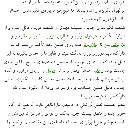
بهره‌ای از آن نبرده بود و بااین‌که توانسته بود دست‌آخر از دست
ابوالهول بگریزد و زنده بماند امّا هیچ‌چیز درباره‌ی انگیزه‌های احتمالی
رفتار ابوالهول نفهمیده بود.
کشف انگیزه‌های جنایت همیشه مهم‌تر از کشف هویّت قاتل است و از
شرلوک هُلمز تا
هرکول پوآرو
و از
اِلِری کویین
تا
کمیسر مگره
و از
پاتریک جِین
تا
جان لوتر
همه روی همین نکته تأکید می‌کنند که هر
کارآگاه باید دوروبرش را به‌دقّت ببیند و تقابل‌ها را جدّی بگیرد؛ به این
دلیل ساده که از ابتدای تاریخ، یا نخستین داستان‌های تاریخ، تقابل‌ پایه‌ی
جنایت بوده و
قابیل
ظاهراً وقتی برادرش
هابیل
را از پای درآورد و گناه
بزرگی مرتکب شد از سرِ حسادت دست به این کار زد. انگیزه‌ی اصلی
جنایت قابیل همین حسادت بود و سر درآوردن از انگیزه است که
کارآگاه را به نتیجه می‌رساند.
منطق همیشه نقش پُررنگی در داستان کارآگاهی دارد امّا هیچ کارآگاه
خوبی بنده‌ی منطق نیست؛ چون به‌گفته‌ی بوآلو و نارسژاک نبوغش را
باید به چشم چراغ پُرنوری ببیند که فاصله‌ی بین مشاهده و توضیح را