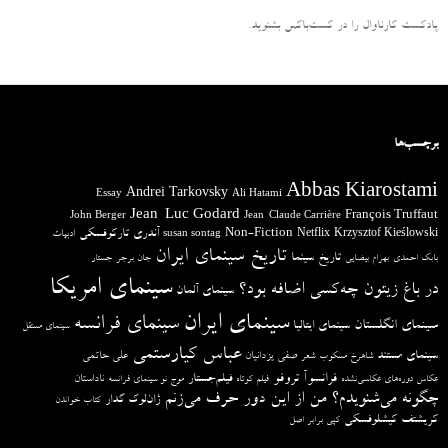
پادکست کارناوال را در کست‌باکس بشنوید.
برچسب‌ها
Abbas Kiarostami
Andrei Tarkovsky
Essay
Ali Hatami
Jean-Luc Godard
François Truffaut
John Berger
Jean-Claude Carrière
آندری تارکوفسکی
Non-Fiction
Krzysztof Kieślowski
Netflix
ادبیات
susan sontag
تاریخ سینمای ایران
تاریخ سینما
بابک احمدی
بهرام بیضایی
جان برجر
جستار
سینمای امریکا
در باغ زیتون چه‌کسی اضافه بود؟
سینمای آلمان
سینمای ایران
سینمای فرانسه
سینمای انگلستان
سینمای ایتالیا
سینمای مستقل
عباس کیارستمی
سینمای مستند
صفی یزدانیان
علی حاتمی
شاهرخ مسکوب
شعر
فرانسوآ تروفو
فیلم‌جستار
ناداستان
عکاس دوره‌های عکاسی‌نشده
فیلم کوتاه
موج نو سینمای فرانسه
چگونه می‌شنویدم؟ من از این دور حرف می‌زنم
ژان‌لوک گدار
کتاب خواندن
کریشتف کیشلوفسکی
کپی برابر اصل