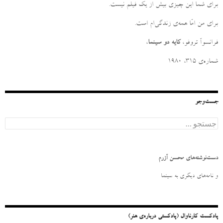
برای شما این چیزی بیش از یک فیلم نیست
.
برای من امّا همه‌ی زندگی‌ام است
.
فرانسوآ تروفو،
کایه دو سینما
،
شماره‌ی ۳۱۵، ۱۹۸۰
جست‌وجو
ج
س
ت
ج
و
دست‌نوشته‌های محسن آزرم
ب
ر
و نامه‌‌های دیگری به سینما
ا
ی
:
پادکست کارناوال (پادکستی درباره‌ی هنر)