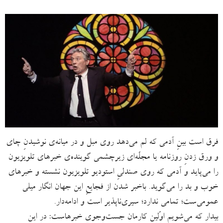
فرق است بینِ آدمی که لم می‌دهد روی مبل و در میانه‌ی نوشیدنِ چای
و ورق زدنِ روزنامه یا مجلّه‌ای زیرچشمی گوینده‌ی خبرهای تلویزیون
را می‌پاید و آدمی که روی صندلیِ استودیو تلویزیون نشسته و خبرهای
خوب و بد را می‌گوید. باخبر شدن از فجایعِ این جهان انگار میلی
عمومی‌ست؛ تمامی ندارد؛ سیری‌ناپذیر است و ادامه‌دار.
بیدار که می‌شویم اوّلین کارمان جست‌وجوی خبرهاست: در این