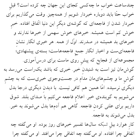
چندساعت خوابِ ما چه‌کسی کجای این جهان چه‌ کرده ا‌ست؟ قبلِ
خواب حتّا باید دوباره خبردار شویم از همه‌چیز. وقت می‌گذاریم برای
خبردار شدن از فاجعه‌ای که گوشه‌ی دیگرِ این دنیا اتّفاق افتاده. خبرِ
خوش کم است همیشه. خبرهای خوش سهمی از خبرها ندارند و
خبرهای بد همیشه در صدرند. اوّل از همه. هر خبری انگار نشانِ
فاجعه‌ای‌ست و اخبار انگار جمعِ فاجعه‌هاست؛ بسته‌ی پیشنهادی؛
مجموعه‌ای از فجایع که پیشِ روی ماست برای درس‌آموزی.
گوش‌مان تیز است به شنیدنِ خبر. خبری که باشد یک‌راست می‌رسد به
گوشِ ما و چشم‌های‌مان مدام در جست‌وجوی خبری‌ست که به چشمِ
دیگری نرسیده. امّا همین هم کافی نیست. با دیدنِ دیگری درجا بدل
می‌شویم به گوینده‌ی خبر. اعلامِ فاجعه می‌کنیم با صدای بلند. شوق
داریم برای علنی‌ کردنِ فاجعه. گاهی هم آدم‌ها بدل می‌شوند به خبر.
بدل می‌شوند به فاجعه.
کارِ هوارد بیلِ
شبکه
سال‌ها تفسیر خبرهای روز بوده. او می‌گفته چه
اتفاقی چرا افتاده. او می‌گفته چه اتفاقی چرا می‌افتد. او می‌گفته چرا