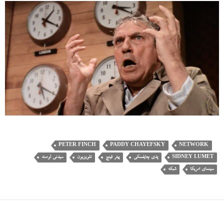
PETER FINCH
PADDY CHAYEFSKY
NETWORK
SIDNEY LUMET
پدی چایفسکی
پیتر فینچ
تلویزیون
سیدنی لومت
سینمای امریکا
شبکه