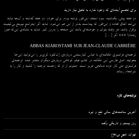
برای تجسمِ آینده‌ای که وجود ندارد به تخیل نیاز دارید
دو هفته پیش، یک‌شنبه، سوم اسفند، این‌طور نوشته بودم. برای خودم. دو هفته گذشته و آن‌چه نباید
می‌شد اتفاق افتاده و این‌طور که پیداست بدتر از این هم می‌شود. شاید اگر اینترانتِ نیم‌بندِ بی‌کیفیت
برقرار باشد، هر وقت بتوانم و حوصله‌ای باشد این صفحه را به‌روز کنم. شاید به نشانه‌ی این‌که هنوز
زنده‌ام! *** اگر […]
ABBAS KIAROSTAMI SUR JEAN-CLAUDE CARRIÈRE
ترجمه‌ی فرانسوی مکالمه‌ای با عباس کیارستمی درباره‌ی ژان‌کلود کری‌یر را می‌توانید این‌جا
بخوانید. اصل فارسی این مکالمه در کتاب فیلم کوتاهی درباره‌ی دیگران منتشر شده. ترجمه‌ی
فرانسوی متن کار مژده صالحی عزیز است. ممنونم از او که زحمت ترجمه را کشید و کار را به
سرانجام رساند.
نوشته‌های تازه
آخرین ساعت‌های سالی تلخ و تیره
روز بیستم و تاریکی وُلف
تهران، شهرِ بی‌دفاع