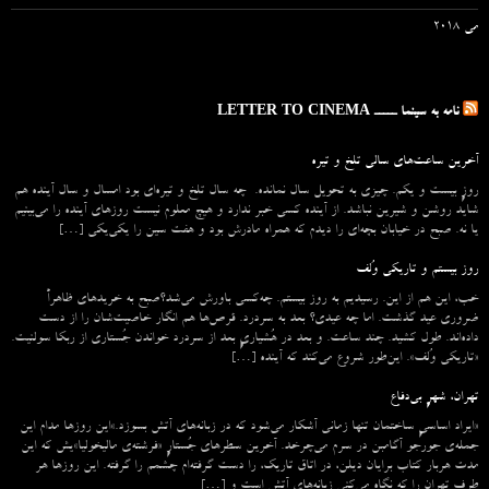
می 2018
نامه به سینما ـــــ LETTER TO CINEMA
آخرین ساعت‌های سالی تلخ و تیره
روزِ بیست و یکم. چیزی به تحویل سال نمانده. چه سال تلخ و تیره‌ای بود امسال و سال آینده هم
شاید روشن و شیرین نباشد. از آینده کسی خبر ندارد و هیچ معلوم نیست روزهای آینده را می‌بینیم
یا نه. صبح در خیابان بچه‌ای را دیدم که همراه مادرش بود و هفت سین را یکی‌یکی […]
روز بیستم و تاریکی وُلف
خب، این هم از این. رسیدیم به روز بیستم. چه‌کسی باورش می‌شد؟صبح به خریدهای ظاهراً
ضروری عید گذشت. اما چه عیدی؟ بعد به سردرد. قرص‌ها هم انگار خاصیت‌شان را از دست
داده‌اند. طول کشید. چند ساعت. و بعد در هُشیاریِ بعد از سردرد خواندن جُستاری از ربکا سولنیت.
«تاریکی وُلف». این‌طور شروع می‌‌کند که آینده […]
تهران، شهرِ بی‌دفاع
«ایراد اساسیِ ساختمان تنها زمانی آشکار می‌شود که در زبانه‌‌های آتش بسوزد.»این روزها مدام این
جمله‌ی جورجو آگامبن در سرم می‌چرخد. آخرین سطرهای جُستارِ «فرشته‌ی مالیخولیا»یش که این
مدت هربار کتاب برایان دیلن، در اتاق تاریک، را دست گرفته‌ام چشمم را گرفته. این روزها هر
طرفِ تهران را که نگاه می‌کنی زبانه‌های آتش است و […]