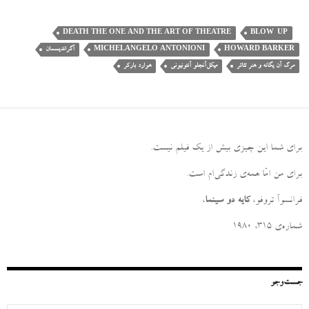
DEATH THE ONE AND THE ART OF THEATRE
BLOW-UP
HOWARD BARKER
MICHELANGELO ANTONIONI
آگراندیسمان
مرگ آن یگانه و هنر تئاتر
میکل‌آنجلو آنتونیونی
هوارد بارکر
برای شما این چیزی بیش از یک فیلم نیست
.
برای من امّا همه‌ی زندگی‌ام است
.
فرانسوآ تروفو،
کایه دو سینما
،
شماره‌ی ۳۱۵، ۱۹۸۰
جست‌وجو