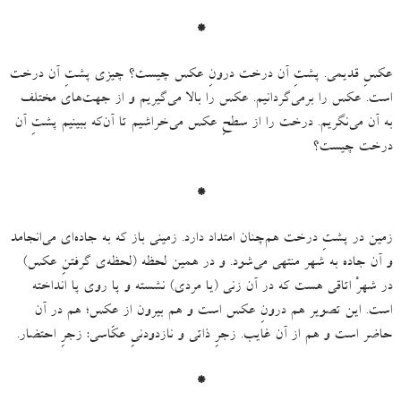
*
عکسِ قدیمی
.
پشتِ آن درخت درونِ عکس چیست؟ چیزی پشتِ آن درخت
است
.
عکس را برمی‌گردانیم
.
عکس را بالا می‌گیریم و از جهت‌های مختلف
به آن می‌نگریم
.
درخت را از سطحِ عکس می‌خراشیم تا آن‌که ببینیم پشتِ آن
درخت چیست؟
*
زمین در پشتِ درخت هم‌چنان امتداد دارد
.
زمینی باز که به جاده‌ای می‌انجامد
و آن جاده به شهر منتهی می‌شود
.
و در همین لحظه
(
لحظه‌ی گرفتنِ عکس
)
در شهرْ اتاقی هست که در آن زنی
(
یا مردی
)
نشسته و پا روی پا انداخته
است
.
این تصویر هم درونِ عکس است و هم بیرون از عکس؛ هم در آن
حاضر است و هم از آن غایب
.
زجرِ ذاتی و نازدودنیِ عکّاسی
:
زجرِ احتضار
.
*