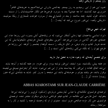
روز بیستم و تاریکی وُلف
خب، این هم از این. رسیدیم به روز بیستم. چه‌کسی باورش می‌شد؟صبح به خریدهای ظاهراً
ضروری عید گذشت. اما چه عیدی؟ بعد به سردرد. قرص‌ها هم انگار خاصیت‌شان را از دست
داده‌اند. طول کشید. چند ساعت. و بعد در هُشیاریِ بعد از سردرد خواندن جُستاری از ربکا سولنیت.
«تاریکی وُلف». این‌طور شروع می‌‌کند که آینده […]
تهران، شهرِ بی‌دفاع
«ایراد اساسیِ ساختمان تنها زمانی آشکار می‌شود که در زبانه‌‌های آتش بسوزد.»این روزها مدام این
جمله‌ی جورجو آگامبن در سرم می‌چرخد. آخرین سطرهای جُستارِ «فرشته‌ی مالیخولیا»یش که این
مدت هربار کتاب برایان دیلن، در اتاق تاریک، را دست گرفته‌ام چشمم را گرفته. این روزها هر
طرفِ تهران را که نگاه می‌کنی زبانه‌های آتش است و […]
برای تجسمِ آینده‌ای که وجود ندارد به تخیل نیاز دارید
دو هفته پیش، یک‌شنبه، سوم اسفند، این‌طور نوشته بودم. برای خودم. دو هفته گذشته و آن‌چه نباید
می‌شد اتفاق افتاده و این‌طور که پیداست بدتر از این هم می‌شود. شاید اگر اینترانتِ نیم‌بندِ بی‌کیفیت
برقرار باشد، هر وقت بتوانم و حوصله‌ای باشد این صفحه را به‌روز کنم. شاید به نشانه‌ی این‌که هنوز
زنده‌ام! *** اگر […]
ABBAS KIAROSTAMI SUR JEAN-CLAUDE CARRIÈRE
ترجمه‌ی فرانسوی مکالمه‌ای با عباس کیارستمی درباره‌ی ژان‌کلود کری‌یر را می‌توانید این‌جا
بخوانید. اصل فارسی این مکالمه در کتاب فیلم کوتاهی درباره‌ی دیگران منتشر شده. ترجمه‌ی
فرانسوی متن کار مژده صالحی عزیز است. ممنونم از او که زحمت ترجمه را کشید و کار را به
سرانجام رساند.