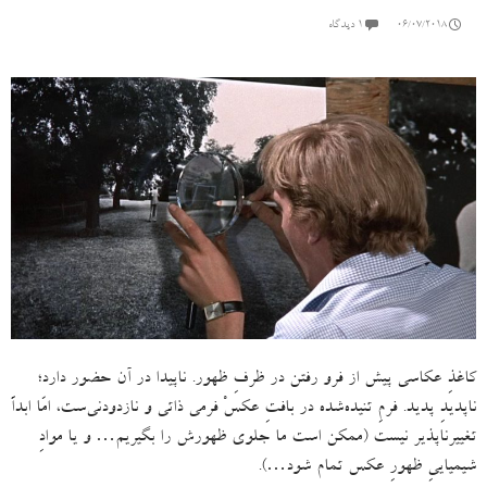
06/07/2018
۱ دیدگاه
کاغذِ عکاسی پیش از فرو رفتن در ظرفِ ظهور
.
ناپیدا در آن حضور دارد؛
ناپدیدِ پدید
.
فرمِ تنیده‌شده در بافتِ عکسْ فرمی ذاتی و نازدودنی‌ست، امّا ابداً
تغییرناپذیر نیست
(
ممکن است ما جلوی ظهورش را بگیریم
…
و یا موادِ
شیمیاییِ ظهورِ عکس تمام شود
…).