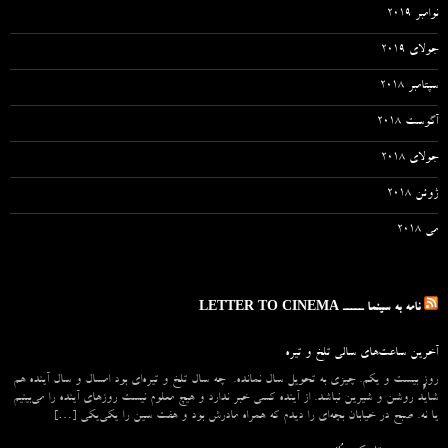
نوامبر 2019
جولای 2019
سپتامبر 2018
آگوست 2018
جولای 2018
ژوئن 2018
می 2018
نامه به سینما ـــــ LETTER TO CINEMA
آخرین ساعت‌های سالی تلخ و تیره
روزِ بیست و یکم. چیزی به تحویل سال نمانده. چه سال تلخ و تیره‌ای بود امسال و سال آینده هم
شاید روشن و شیرین نباشد. از آینده کسی خبر ندارد و هیچ معلوم نیست روزهای آینده را می‌بینیم
یا نه. صبح در خیابان بچه‌ای را دیدم که همراه مادرش بود و هفت سین را یکی‌یکی […]