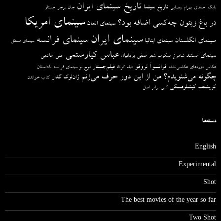
تاریخ سینمای ایران
تاریخ سینما
بابک احمدی
بهرام بیضایی
جان برجر
جستار
سینمای امریکا
در باغ زیتون چه‌کسی اضافه بود؟
سینمای آلمان
سینمای ایران
سینمای فرانسه
سینمای انگلستان
سینمای ایتالیا
سینمای مستقل
عباس کیارستمی
سینمای مستند
صفی یزدانیان
علی حاتمی
شاهرخ مسکوب
شعر
فرانسوآ تروفو
فیلم‌جستار
ناداستان
عکاس دوره‌های عکاسی‌نشده
فیلم کوتاه
موج نو سینمای فرانسه
چگونه می‌شنویدم؟ من از این دور حرف می‌زنم
ژان‌لوک گدار
کتاب خواندن
کریشتف کیشلوفسکی
کپی برابر اصل
دسته‌ها
English
Experimental
Shot
The best movies of the year so far
Two Shot