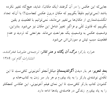
جایی‌که این عکس را در آن گرفتند
(
یک مکان
)
، شاید، هیچ‌گاه تغییر نکرده
باشد
(
نمی‌توانیم دقیقاً بگوییم که مکانِ درونِ عکس کجاست؟
)
با آن‌که تعداد
انگشت‌شماری از مکان‌ها بی‌تغییر می‌مانند، نمی‌توانیم با قطعیت و یقین
بگوییم که قانونِ کلّی و فراگیرِ تغییرْ شامل این مکان نیز می‌شود
.
بنابراین،
وضعیت عکس به وضعیتِ یک جراحت می‌ماند
.
جراحتی که تردید و عدمِ
قطعیت سببِ تپش و سوزش‌اش می‌شود
.
هوارد بارکر؛
مرگ، آن یگانه و هنرِ تئاتر
؛ ترجمه‌ی علیرضا فخرکننده،
انتشاراتِ گامِ نو، ۱۳۸۹
بعدِ تحریر
: هر بار دیدن
آگراندیسمانِ
میکل‌آنجلو آنتونیونی کافی‌ست تا این
تکه‌ی نوشته‌ی بارکر را به یاد بیاورم و هر بار سر زدن به کتاب‌خانه و
گشودن کتاب بارکر کافی‌ست تا این نمای فیلم آنتونیونی، این عکاس کنجکاو
را به یاد بیاورم
.
زندگی در فاصله‌ی یادها ادامه دارد
.