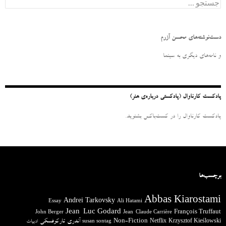
ج
س
ت
ج
و
دست‌نوشته‌های محسن آزرم
ب
ر
و نامه‌‌های دیگری به سینما
ا
ی
:
پادکست کارناوال (پادکستی درباره‌ی هنر)
پادکست کارناوال را در کست‌باکس بشنوید.
برچسب‌ها
Abbas Kiarostami
Andrei Tarkovsky
Essay
Ali Hatami
Jean-Luc Godard
François Truffaut
John Berger
Jean-Claude Carrière
آندری تارکوفسکی
Non-Fiction
Krzysztof Kieślowski
Netflix
ادبیات
susan sontag