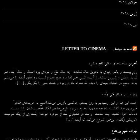
جولای 2018
ژوئن 2018
می 2018
نامه به سینما ـــــ LETTER TO CINEMA
آخرین ساعت‌های سالی تلخ و تیره
روزِ بیست و یکم. چیزی به تحویل سال نمانده. چه سال تلخ و تیره‌ای بود امسال و سال آینده هم
شاید روشن و شیرین نباشد. از آینده کسی خبر ندارد و هیچ معلوم نیست روزهای آینده را می‌بینیم
یا نه. صبح در خیابان بچه‌ای را دیدم که همراه مادرش بود و هفت سین را یکی‌یکی […]
روز بیستم و تاریکی وُلف
خب، این هم از این. رسیدیم به روز بیستم. چه‌کسی باورش می‌شد؟صبح به خریدهای ظاهراً
ضروری عید گذشت. اما چه عیدی؟ بعد به سردرد. قرص‌ها هم انگار خاصیت‌شان را از دست
داده‌اند. طول کشید. چند ساعت. و بعد در هُشیاریِ بعد از سردرد خواندن جُستاری از ربکا سولنیت.
«تاریکی وُلف». این‌طور شروع می‌‌کند که آینده […]
تهران، شهرِ بی‌دفاع
«ایراد اساسیِ ساختمان تنها زمانی آشکار می‌شود که در زبانه‌‌های آتش بسوزد.»این روزها مدام این