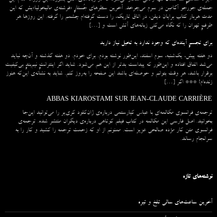
جمله‌ی جورجو آگامبن در سرم می‌چرخد. آخرین سطرهای جُستارِ «فرشته‌ی مالیخولیا»یش که این
مدت هربار کتاب برایان دیلن، در اتاق تاریک، را دست گرفته‌ام چشمم را گرفته. این روزها هر
طرفِ تهران را که نگاه می‌کنی زبانه‌های آتش است و […]
برای تجسمِ آینده‌ای که وجود ندارد به تخیل نیاز دارید
دو هفته پیش، یک‌شنبه، سوم اسفند، این‌طور نوشته بودم. برای خودم. دو هفته گذشته و آن‌چه نباید
می‌شد اتفاق افتاده و این‌طور که پیداست بدتر از این هم می‌شود. شاید اگر اینترانتِ نیم‌بندِ بی‌کیفیت
برقرار باشد، هر وقت بتوانم و حوصله‌ای باشد این صفحه را به‌روز کنم. شاید به نشانه‌ی این‌که هنوز
زنده‌ام! *** اگر […]
ABBAS KIAROSTAMI SUR JEAN-CLAUDE CARRIÈRE
ترجمه‌ی فرانسوی مکالمه‌ای با عباس کیارستمی درباره‌ی ژان‌کلود کری‌یر را می‌توانید این‌جا
بخوانید. اصل فارسی این مکالمه در کتاب فیلم کوتاهی درباره‌ی دیگران منتشر شده. ترجمه‌ی
فرانسوی متن کار مژده صالحی عزیز است. ممنونم از او که زحمت ترجمه را کشید و کار را به
سرانجام رساند.
نوشته‌های تازه
آخرین ساعت‌های سالی تلخ و تیره