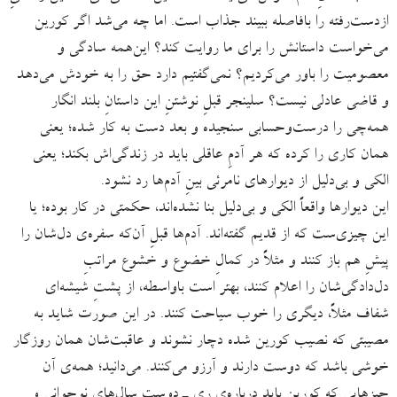
ازدست‌رفته را بافاصله ببیند جذاب است. اما چه می‌شد اگر کورین
می‌خواست داستانش را برای ما روایت کند؟ این‌همه سادگی و
معصومیت را باور می‌کردیم؟ نمی‌گفتیم دارد حق را به خودش می‌دهد
و قاضی عادلی نیست؟ سلینجر قبلِ نوشتنِ این داستانِ بلند انگار
همه‌چی را درست‌و‌حسابی سنجیده و بعد دست به کار شده؛ یعنی
همان کاری را کرده که هر آدمِ عاقلی باید در زندگی‌اش بکند؛ یعنی
الکی و بی‌دلیل از دیوارهای نامرئی بینِ آدم‌ها رد نشود.
این دیوارها واقعاً الکی و بی‌دلیل بنا نشده‌اند، حکمتی در کار بوده؛ یا
این چیزی‌ست که از قدیم گفته‌اند. آدم‌ها قبلِ آن‌که سفره‌ی دل‌شان را
پیشِ هم باز کنند و مثلاً در کمالِ خضوع و خشوع مراتبِ
دل‌دادگی‌شان را اعلام کنند، بهتر است باواسطه، از پشتِ شیشه‌ای
شفاف مثلاً، دیگری را خوب سیاحت کنند. در این صورت شاید به
مصیبتی که نصیب کورین شده دچار نشوند و عاقبت‌شان همان روزگار
خوشی باشد که دوست دارند و آرزو می‌کنند. می‌‌دانید؛ همه‌ی آن
چیزهایی که کورین باید درباره‌ی ری ـ دوستِ سال‌های نوجوانی و