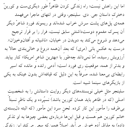
اما این راهش نیست؛ راه زندگی کردن ظاهراً طورِ دیگری‌ست و کورینْ
دخترکِ داستانِ جی. دی. سلینجر، وقتی در انتهای ماجرا می‌فهمد
همه‌ی پل‌های پشت سرش خراب شده‌اند و ریموند فوردِ شاعرْ دیگر
آن پسرک مغمومِ دوست‌داشتنیِ سابق نیست، فرار را بر قرار ترجیح
می‌دهد و شروع می‌کند به دویدن در خیابان، «ناشیانه و اُفتان‌وخیزان».
درست به عکسِ بانی (مری) که بعدِ آن‌همه دروغ و خالی‌بندی حالا به
آرزویش رسیده، امّا نمی‌داند چه‌طور با «بهترین شاعرِ امریکا» کنار بیاید.
و بدتر از همه، موقعیتِ ری فورد است؛ آدمی رانده و مانده که اسیر
رابطه‌ای بی‌معنا شده، صرفاً به این دلیل که قیافه‌اش بدون عینک به یکی
از بازیگرهای سینما شبیه است.
سلینجر مثلِ خیلی نویسنده‌های دیگر روایتِ داستانش را به شخصیتِ
اصلی (که در ظاهر باید همان کورین باشد) نسپُرده و یک ناظرِ نسبتاً
بی‌طرف را مأمورِ این کار کرده. لحنِ سردِ این مأمور (که البته دل‌بسته‌ی
خانم کورین هم هست و قبلِ این‌ها درباره‌ی بعضی چیزها به او تذکر
داده) به مذاقِ آدم خوش می‌آید. اصلاً همین‌که سعی می‌کند این زندگیِ