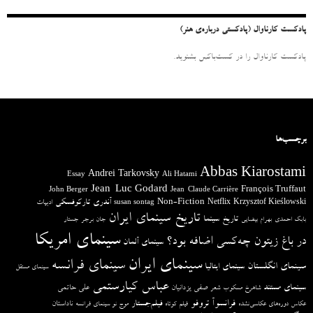
:
پادکست کارناوال (پادکستی درباره‌ی هنر)
پادکست کارناوال را در کست‌باکس بشنوید.
برچسب‌ها
Abbas Kiarostami
Andrei Tarkovsky
Essay
Ali Hatami
Jean-Luc Godard
François Truffaut
John Berger
Jean-Claude Carrière
آندری تارکوفسکی
Non-Fiction
Krzysztof Kieślowski
Netflix
ادبیات
susan sontag
تاریخ سینمای ایران
تاریخ سینما
بابک احمدی
بهرام بیضایی
جان برجر
جستار
سینمای امریکا
در باغ زیتون چه‌کسی اضافه بود؟
سینمای آلمان
سینمای ایران
سینمای فرانسه
سینمای انگلستان
سینمای ایتالیا
سینمای مستقل
عباس کیارستمی
سینمای مستند
صفی یزدانیان
علی حاتمی
شاهرخ مسکوب
شعر
فرانسوآ تروفو
فیلم‌جستار
ناداستان
عکاس دوره‌های عکاسی‌نشده
فیلم کوتاه
موج نو سینمای فرانسه