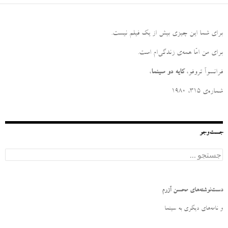
برای شما این چیزی بیش از یک فیلم نیست
.
برای من امّا همه‌ی زندگی‌ام است
.
فرانسوآ تروفو،
کایه دو سینما
،
شماره‌ی ۳۱۵، ۱۹۸۰
جست‌وجو
ج
س
ت
ج
و
دست‌نوشته‌های محسن آزرم
ب
ر
و نامه‌‌های دیگری به سینما
ا
ی