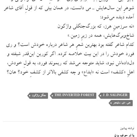
شوهرِ این سال‌هایش ـ می دانست، در همان بیتی که از قولِ آقای شاعر
آمده دیده می‌شود:
«نه سرزمینِ هرز، که بزرگ‌جنگلی واژگون
شاخ‌و‌برگ‌هایش، همه در زیرِ زمین.»
کدام شاعر گفته بود بهترین شعرِ هر شاعر درباره خودش است؟ و ری
فورد خودش را در این بیت خلاصه کرده. اگر کورین این‌قدر شیفته و
دل‌داده‌اش نبود، شاید متوجه می‌شد که ریموند فورد، به قولِ خودش،
اهلِ «کشف» است نه «ابداع» و چه کشفی بالاتر از کشفِ خود؟ هان؟
J. D. SALINGER
THE INVERTED FOREST
جنگل واژگون
جی. دی. سلینجر
نوشته پیشین
با او حرف بزن