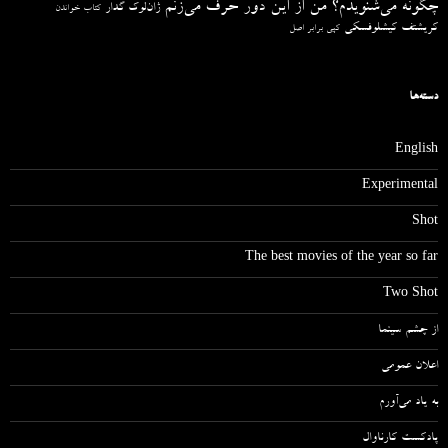
چگونه می‌شنویدم؟ من از این دور حرف می‌زنم
ژان‌لوک گدار
کتاب خواندن
کریشتف کیشلوفسکی
کپی برابر اصل
دسته‌ها
English
Experimental
Shot
The best movies of the year so far
Two Shot
از چشم سینما
اعلان عمومی
به یاد می‌آورم
پادکست کارناوال