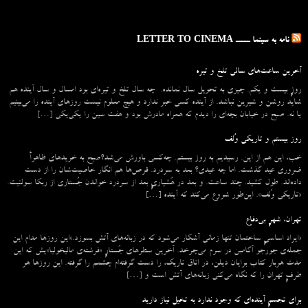
نامه به سینما ـــــ LETTER TO CINEMA
آخرین ساعت‌های سالی تلخ و تیره
روزِ بیست و یکم. چیزی به تحویل سال نمانده. چه سال تلخ و تیره‌ای بود امسال و سال آینده هم
شاید روشن و شیرین نباشد. از آینده کسی خبر ندارد و هیچ معلوم نیست روزهای آینده را می‌بینیم
یا نه. صبح در خیابان بچه‌ای را دیدم که همراه مادرش بود و هفت سین را یکی‌یکی […]
روز بیستم و تاریکی وُلف
خب، این هم از این. رسیدیم به روز بیستم. چه‌کسی باورش می‌شد؟صبح به خریدهای ظاهراً
ضروری عید گذشت. اما چه عیدی؟ بعد به سردرد. قرص‌ها هم انگار خاصیت‌شان را از دست
داده‌اند. طول کشید. چند ساعت. و بعد در هُشیاریِ بعد از سردرد خواندن جُستاری از ربکا سولنیت.
«تاریکی وُلف». این‌طور شروع می‌‌کند که آینده […]
تهران، شهرِ بی‌دفاع
«ایراد اساسیِ ساختمان تنها زمانی آشکار می‌شود که در زبانه‌‌های آتش بسوزد.»این روزها مدام این
جمله‌ی جورجو آگامبن در سرم می‌چرخد. آخرین سطرهای جُستارِ «فرشته‌ی مالیخولیا»یش که این
مدت هربار کتاب برایان دیلن، در اتاق تاریک، را دست گرفته‌ام چشمم را گرفته. این روزها هر
طرفِ تهران را که نگاه می‌کنی زبانه‌های آتش است و […]
برای تجسمِ آینده‌ای که وجود ندارد به تخیل نیاز دارید