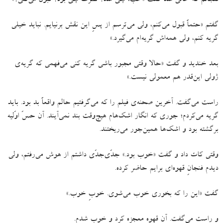
فنجانم که خالی شد گفت
«
خب، چی شد؟ نظرت چی بود؟ قبول می‌کنی؟
»
گفتم
«
حتماً قبول می‌کنم، ولی می‌ترسم از پسِ این نقش برنیایم
.
نباید خیلی
گریه کنم، ولی همه‌اش گریه‌ام می‌گیرد
.»
بعد خندید و گفت
«
حالا وقتی مجبور باشی گریه کنی می‌فهمی که گریه‌ی
ژولی این‌قدر هم معمولی نیست
.»
راست می‌گفت
.
آخرین صحنه‌ی فیلم را که می‌گرفتیم حالم واقعاً بد بود
.
باید
گریه می‌کردم؛ جوری که انگار اشک‌هام هیچ‌وقت بند نمی‌آیند
.
آن حسّ اوّلیه
برگشته بود و اشک‌ها همین‌جور می‌ریختند
.
وقتی کات داد و گفت
«
خوب بود
.»
جدّی‌جدّی داشتم از هوش می‌رفتم، ولی
دیدم فنجانِ قهوه‌ای برایم حاضر کرده
.
گفت
«
این را که بخوری خوب می‌شوی
.
خوبِ خوب
.»
و راست می‌گفت
.
آن قهوه معجزه کرد و خوب شدم
.