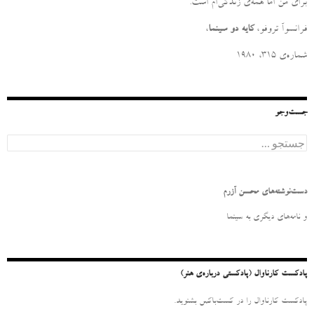
برای من امّا همه‌ی زندگی‌ام است
.
فرانسوآ تروفو،
کایه دو سینما
،
شماره‌ی ۳۱۵، ۱۹۸۰
جست‌وجو
ج
س
ت
ج
و
دست‌نوشته‌های محسن آزرم
ب
ر
و نامه‌‌های دیگری به سینما
ا
ی
:
پادکست کارناوال (پادکستی درباره‌ی هنر)
پادکست کارناوال را در کست‌باکس بشنوید.