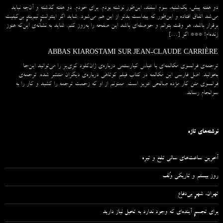
دو هفته پیش، یک‌شنبه، سوم اسفند، این‌طور نوشته بودم. برای خودم. دو هفته گذشته و آن‌چه نباید
می‌شد اتفاق افتاده و این‌طور که پیداست بدتر از این هم می‌شود. شاید اگر اینترانتِ نیم‌بندِ بی‌کیفیت
برقرار باشد، هر وقت بتوانم و حوصله‌ای باشد این صفحه را به‌روز کنم. شاید به نشانه‌ی این‌که هنوز
زنده‌ام! *** اگر […]
ABBAS KIAROSTAMI SUR JEAN-CLAUDE CARRIÈRE
ترجمه‌ی فرانسوی مکالمه‌ای با عباس کیارستمی درباره‌ی ژان‌کلود کری‌یر را می‌توانید این‌جا
بخوانید. اصل فارسی این مکالمه در کتاب فیلم کوتاهی درباره‌ی دیگران منتشر شده. ترجمه‌ی
فرانسوی متن کار مژده صالحی عزیز است. ممنونم از او که زحمت ترجمه را کشید و کار را به
سرانجام رساند.
نوشته‌های تازه
آخرین ساعت‌های سالی تلخ و تیره
روز بیستم و تاریکی وُلف
تهران، شهرِ بی‌دفاع
برای تجسمِ آینده‌ای که وجود ندارد به تخیل نیاز دارید