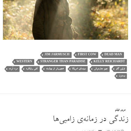
JIM JARMUSCH
FIRST COW
DEAD MAN
WESTERN
STRANGER THAN PARADISE
KELLY REICHARDT
اولین گاو
جیم جارموش
سینمای امریکا
عجیب‌تر از بهشت
کلی رایکارد
مرد مُرده
وسترن
مرور فیلم
زندگی در زمانه‌ی زامبی‌ها