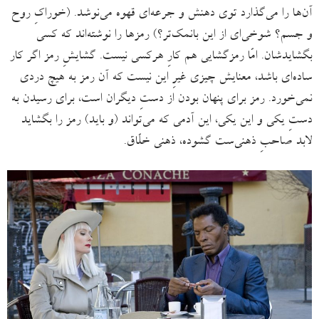
آن‌ها را می‌گذارد توی دهنش و جرعه‌ای قهوه می‌نوشد. (خوراکِ روح
و جسم؟ شوخی‌ای از این بانمک‌تر؟) رمزها را نوشته‌اند که کسی
بگشایدشان. امّا رمزگشایی هم کارِ هرکسی نیست. گشایشِ رمز اگر کار
ساده‌ای باشد، معنایش چیزی غیرِ این نیست که آن رمز به هیچ دردی
نمی‌خورد. رمز برای پنهان ‌بودن از دستِ دیگران است، برای رسیدن به
دستِ یکی و این یکی، این آدمی که می‌تواند (و باید) رمز را بگشاید
لابد صاحبِ ذهنی‌ست گشوده، ذهنی خلّاق.