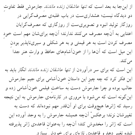
از این‌جا به بعد است که
تنها عاشقان زنده ماندندِ
جارموش فقط تفاوتِ
دو دیدگاه نیست؛ هشداری‌ست در باب غلبه‌ی مصرف‌گرایی در
روزگار تولیدِ انبوه و تصویری‌ست از روزگاری که مصرف‌گرایان
اعتنایی به آن‌چه مصرف می‌کنند ندارند؛ آن‌چه برای‌شان مهم است خودِ
مصرف کردن است به هر قیمتی و به هر شکلی و سیری‌ناپذیر بودنِ
این میل است که آن‌ها را از خون‌آشام‌های حافظ و وارثِ هنر جدا
می‌کند.
این است که برای سر درآوردن از
تنها عاشقان زنده ماندند
انگار باید به
این فکر کرد که چه چیزِ این داستانِ خون‌آشامی برای جیم جارموش
جالب بوده و چرا جارموش دست به ساختِ فیلمی خون‌آشامی زده و
این‌گونه است که می‌شود با مروری در کارنامه‌ی جارموش به این نتیجه
رسید که ژانرها هیچ‌وقت برای او آن‌قدر مهم نبوده‌اند که دست به
تغییرشان نزند؛ برعکسْ آن‌چه همیشه جارموش را به وجد آورده این
است که ژانر را مخدوش کند؛ آن‌چه را به‌عنوانِ قاعده‌ی ژانر پذیرفته
شده تغییر دهد و قاعده‌ی تازه‌ای برای خودش بسازد.