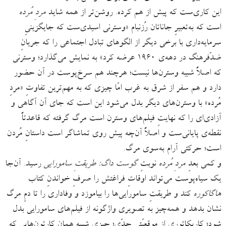
این کاری‌ست که پیش از هم کرده. روشن‌تر از همه شاید
مردِ مُرده
است که به‌تعبیرِ جاناتان رُزنبام «وسترنی اسیدی‌ست که جایگزینیِ
سرمایه‌داری با برخی دیگر از الگوهای تبادل اجتماعی را که جریانِ
ضدّفرهنگ در دهه‌ی ١٩۶٠ عرضه کرد» به نمایش می‌گذارد؛ وسترنی
که اصلاً شبیه وسترن‌ها نیست؛ هرچند هم سرخ‌پوست در آن حضور
دارد و هم سفر از شرق به غرب امّا چیزی که به مهم‌ترین تفاوتِ «مردِ
مُرده» با وسترن‌های دیگر بدل می‌شود این است که جای آن آگاهی و
آزادی‌ای را که نهایتِ فیلم‌های وسترن است مرگ گرفته که قاعدتاً
نقطه‌ی پایانی‌ست و اصلاً آن‌چه پیش روی تماشاگر است داستانِ مُردن
است؛ حرکتی آرام به‌سوی مرگ.
و کمی بعدِ
مردِ مُرده
نوبتِ
گوست داگ: طریقتِ سامورایی
رسید. آن‌جا
یک سیاه‌پوست می‌تواند اوقاتِ فراغتش را صرفِ خواندنِ کتاب
هاگاکوره
کند و طریقتِ سامورایی‌ها را بیاموزد و وفاداری را تا دمِ مرگ
نشان بدهد و همه‌چیز به تصویری واژگونه از فیلم‌های سامورایی بدل
شود؛ کاریکاتوری از موقعیّتی جدّی؛ چیزی شبیه همان کارتون‌هایی که