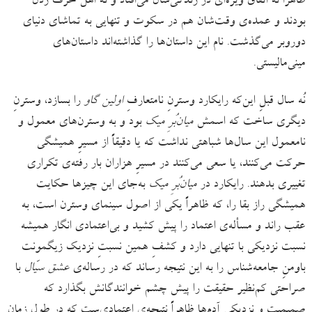
ظاهراً نه اتفاق ویژه‌ای در زندگی‌شان می‌افتاد و نه اهل حرف زدن
بودند و عمده‌ی وقت‌شان هم در سکوت و تنهایی به تماشای دنیای
دوروبر می‌گذشت. نام این داستان‌ها را گذاشته‌اند داستان‌های
مینی‌مالیستی.
نُه سال قبلِ این‌که رایکارد وسترنِ نامتعارفِ
اولین گاو
را بسازد، وسترنِ
دیگری ساخت که اسمش
میان‌بُرِ میک
بود و به وسترن‌های معمول و
نامعمول این سال‌ها شباهتی نداشت که یا دقیقاً از مسیرِ همیشگی
حرکت می‌کنند، یا سعی می‌کنند در مسیرِ هزاران بار رفته‌ی تکراری
تغییری بدهند. رایکارد در
میان‌بُرِ میک
به‌جای این‌ چیزها حکایت
همیشگی راز بقا را، که ظاهراً یکی از اصول سینمای وسترن است، به
عقب ‌راند و مسأله‌‌ی اعتماد را پیش ‌کشید و بی‌اعتمادی انگار همیشه
نسبت نزدیکی با تنهایی دارد و کشفِ همین نسبتِ نزدیک زیگمونت
باومنِ جامعه‌شناس را به این نتیجه رساند که در رساله‌ی
عشق سیّال
با
صراحتی کم‌نظیر حقیقت را پیش چشم خوانندگانش بگذارد که
صمیمیت و نزدیکیِ آدم‌ها ظاهراً نتیجه‌ی اعتمادی‌ست که در طول زمان