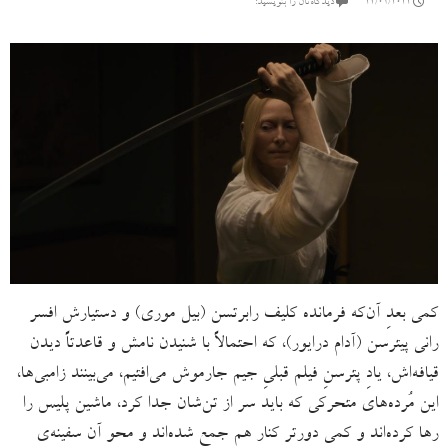
24/01/2022
دیدگاه‌تان را بنویسید:
کمی بعدِ آن‌که فرمانده کلیف رابرتسن (بیل موری) و دستیارش افسر
رانی پیترسن (آدام درایور)، که احتمالاً با شنیدن نامش و قاعدتاً دیدن
قیافه‌اش، یادِ پترسنِ فیلم قبلیِ جیم جارموش می‌افتیم، می‌بینند زامبی‌ها،
این مُرده‌های متحرکی که باید سر از تن‌شان جدا کرد، ماشین پلیس را
رها کرده‌اند و کمی دورتر کنار هم جمع شده‌اند و محو آن سفینه‌ی