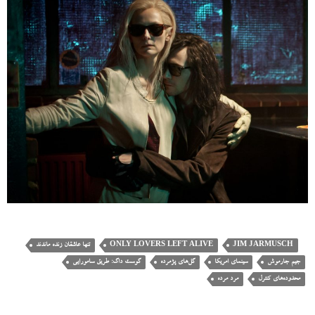
JIM JARMUSCH
ONLY LOVERS LEFT ALIVE
تنها عاشقان زنده ماندند
جیم جارموش
سینمای امریکا
گل‌های پژمرده
گوست داگ: طریق سامورایی
محدوده‌های کنترل
مرد مرده