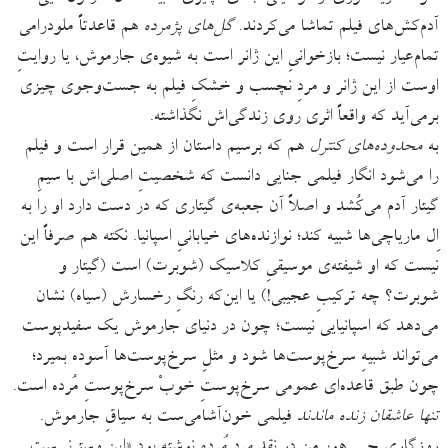
آدم‌کش‌های فیلم تماشا می‌کردند.
گل‌های پژمرده
هم قاعدتاً ملودرامی
تمام‌عیار نیست؛ بازخوانیِ این ژانر است به شیوه‌ی جارموش، یا روایتِ
اوست از این ژانر و مردِ نچسب و خشکِ فیلم به جست‌وجوی چیزی
برمی‌آید که واقعاً اثری روی زندگی‌اش نگذاشته.
به
محدوده‌های کنترل
هم که برسیم داستان از همین قرار است و فیلم
را می‌شود انگار فیلمی جنایی‌ دانست که شخصیتِ اصلی‌اش با سیمِ
گیتار آدم می‌کُشد و اصلاً آن جعبه‌ی گیتاری که در دست دارد او را به
اِل ماریاچی‌ها شبیه کند؛ نوازنده‌های خیابانیِ اسپانیا. نکته هم صرفاً این
نیست که او شیفته‌ی موسیقیِ کلاسیک (شوبرت) است (گیتار و
شوبرت؟ چه‌ ترکیبِ عجیبی!) یا این‌که رنگِ رخسارش (سیاه) نشان
می‌دهد که اسپانیایی نیست؛ چون در دنیای جارموش یک سفیدپوست
می‌تواند شبیهِ سرخ‌پوست‌ها شود و مثلِ سرخ‌پوست‌ها آسوده بمیرد؛
چون طبق قاعده‌ای عمومی سرخ‌پوستِ خوبْ سرخ‌پوستِ مُرده است.
تنها عاشقان زنده ماندند
فیلمی خون‌آشامی‌ست به سیاقِ جارموش.
روزگاری جی. هوبرمن در نقدِ
مردِ مُرده
نوشته بود «این وسترنی‌ست