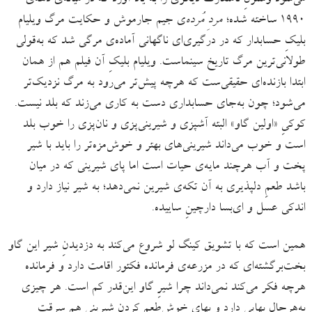
۱۹۹۰ ساخته شده؛
مردِ مُرده‌
ی جیم جارموش و حکایت مرگ ویلیام
بلیکِ حسابدار که در درگیری‌ای ناگهانی آماده‌ی مرگی شد که به‌قولی
طولانی‌ترین مرگ تاریخ سینماست. ویلیام بلیکِ آن فیلم هم از همان
ابتدا بازنده‌ای حقیقی‌ست که هرچه پیش‌تر می‌رود به مرگ نزدیک‌تر
می‌شود؛ چون به‌جای حسابداری دست به کاری می‌زند که بلد نیست.
کوکیِ «اولین گاو» البته آشپزی و شیرینی‌پزی و نان‌پزی را خوب بلد
است و خوب می‌داند شیرینی‌های بهتر و خوش‌مزه‌تر را باید با شیر
پخت و آب هرچند مایه‌ی حیات است اما پای شیرینی که در میان
باشد طعمِ دلپذیری به آن تکه‌ی شیرین نمی‌دهد؛ به شیر نیاز دارد و
اندکی عسل و ای‌بسا دارچینِ ساییده.
همین است که با تشویق کینگ لو شروع می‌کند به دزدیدنِ شیر این گاو
بخت‌برگشته‌ای که در مزرعه‌ی فرمانده فکتور اقامت دارد و فرمانده
هرچه فکر می‌کند نمی‌داند چرا شیرِ گاو این‌قدر کم است. هر چیزی
به‌هرحال بهایی دارد و بهای خوش‌طعم کردنِ شیرینی هم سرقت