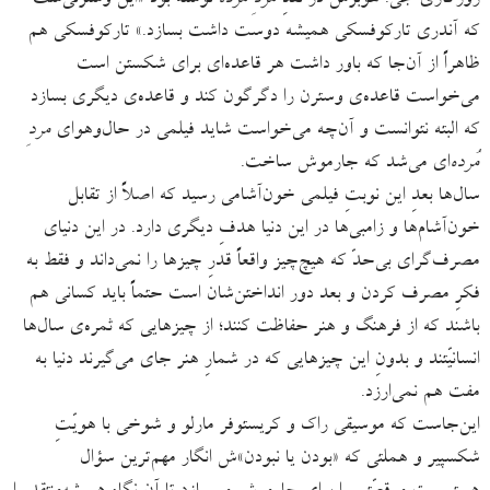
که آندری تارکوفسکی همیشه دوست داشت بسازد.» تارکوفسکی هم
ظاهراً از آن‌جا که باور داشت هر قاعده‌ای برای شکستن است
می‌خواست قاعده‌ی وسترن را دگرگون کند و قاعده‌ی دیگری بسازد
که البته نتوانست و آن‌چه می‌خواست شاید فیلمی در حال‌وهوای
مردِ
مُرده‌
ای می‌شد که جارموش ساخت.
سال‌ها بعدِ این نوبتِ فیلمی خون‌آشامی رسید که اصلاً از تقابل
خون‌آشام‌ها و زامبی‌ها در این دنیا هدفِ دیگری دارد. در این دنیای
مصرف‌گرای بی‌حدّ که هیچ‌چیز واقعاً قدرِ چیزها را نمی‌داند و فقط به
فکرِ مصرف کردن و بعد دور انداختن‌شان است حتماً باید کسانی هم
باشند که از فرهنگ و هنر حفاظت کنند؛ از چیزهایی که ثمره‌ی سال‌ها
انسانیّتند و بدونِ این چیزهایی که در شمارِ هنر جای می‌گیرند دنیا به
مفت هم نمی‌ارزد.
این‌جاست که موسیقی راک و کریستوفر مارلو و شوخی با هویّتِ
شکسپیر و هملتی که «بودن یا نبودن»ش انگار مهم‌ترین سؤال