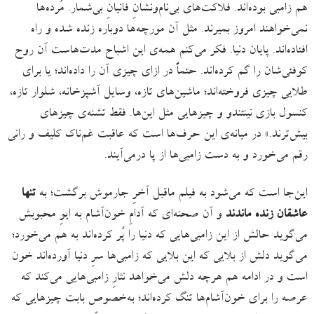
هم زامبی بوده‌اند. فلاکت‌های بی‌نام‌ونشانِ فانیانِ بی‌شمار. مُرده‌ها
نمی‌خواهند امروز بمیرند. مثل آن مورچه‌ها دوباره زنده شده و راه
افتاده‌اند. پایان دنیا. فکر می‌کنم همه‌ی این اشباح مدت‌هاست آن روح‌
کوفتی‌شان را گم کرده‌اند. حتماً در ازای چیزی آن را داده‌اند؛ یا برای
طلایی چیزی فروخته‌اند؛ ماشین‌های تازه، وسایل آشپزخانه، شلوار تازه،
کنسول بازی نینتندو و چیزهایی مثل این‌ها. فقط تشنه‌ی چیزهای
بیش‌ترند.» در میانه‌ی این حرف‌ها است که عاقبت غم‌ناک کلیف و رانی
رقم می‌خورد و به دست زامبی‌ها از پا درمی‌آیند.
این‌جا است که می‌شود به فیلم ماقبل آخرِ جارموش برگشت؛ به
تنها
عاشقان زنده ماندند
و آن صحنه‌ای که آدامِ خون‌آشام به ایوِ محبوبش
می‌گوید حالش از این زامبی‌هایی که دنیا را پُر کرده‌اند به هم می‌خورد؛
می‌گوید دلش از بلایی که این بلایی که زامبی‌ها سرِ دنیا آورده‌اند خون
است و در ادامه هم هرچه دلش می‌خواهد نثارِ زامبی‌هایی می‌کند که
عرصه را برای خون‌آشام‌ها تنگ کرده‌اند؛ به‌خصوص بابت چیزهایی که