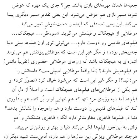
جعبه‌ها همان مهره‌های بازی باشند چی؟ جای یک مهره که عوض
شود، مسیرِ بازی هم عوض می‌شود. این یعنی تقدیر مسیر دیگری پیدا
می‌کند. این یعنی تصادفی که‌ آینده را دست‌خوشِ تعییر می‌کند.
موطلایی از هیچکاک و فیلمش می‌گوید. «سوءظن… هیچکاک…
فیلم‌های قدیمی رو دوست دارم… می‌تونی توی اون فیلم‌ها ببینی دنیا
چه‌ریختی بوده.»‌ و مگر غیرِ این است که موطلایی‌بودنش هم می‌تواند
اشاره‌ای به هیچکاک باشد که زن‌های موطلایی حضوری (تقریباً دائمی)
در فیلم‌هایش دارند؟ (امّا واقعاً موطلاییِ اصیلی‌ست؟ داستانش را
می‌دانید؟) و مگر غیرِ این است که می‌شود خیال کرد (تصوّر کرد) او
هم یکی از موطلایی‌های فیلم‌های هیچکاک است و اصلاً از دلِ آن
فیلم‌ها آمده به رؤیای مردِ تنها که هم تنهاییِ او را پُر کند، هم یادآوری
کند که فیلم‌های قدیمی را دوست دارد و هم راه‌و‌چاه را نشانش بدهد؟
دنیا در فیلم‌ها ظاهری متفاوت‌تر دارد انگار؛ ظاهری قشنگ‌تر و آدم
وقتی به این‌جور فیلم‌ها فکر می‌کند دنیا را بهتر و روشن‌تر می‌بیند.
هرچند موطلایی ویژگیِ این سال‌ها را هم دارد، آدمی‌ست شبیهِ دیگران،