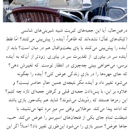
درعین‌حال، آیا این جعبه‌های کبریت شبیه شیرینی‌های شانسی
(کیک‌های تفأل) نشده‌اند که ظاهراً، آینده را پیش‌بینی می‌کنند؟ امّا فقط
آینده را پیش‌بینی می‌کنند یا پای بخت‌واقبال هم در میان است؟ باید از
آینده سر در بیاوری. از تقدیرت سر در بیاوری. زودتر از آن‌که به آینده
برسی، می‌خواهی ببینی چه‌چیزی در انتظار توست. که تغییرش دهی؟
که جای مهره‌ها را در بازیِ زندگی عوض کنی؟ آینده را چگونه
می‌شود تغییر داد و آینده مگر نتیجه‌ی همین حالِ حاضر نیست؟ و
علاوه بر این، با پس‌دادن جعبه‌ی قبلی و گرفتن جعبه‌ای تازه چه کنیم؟
این رمزها هستند که ردّوبدل می‌شوند؟ شاید هم یک‌جور بازی باشد
که ادامه پیدا می‌کند. موطلایی وقتی سرِ میزِ مردِ تنها می‌نشیند، با
شیطنتِ تمام جای یکی از فنجان‌های اسپرسو را عوض می‌کند. خب،
جاها عوض؟ مسیرِ بازی را می‌شود این‌طوری تغییر داد؟ اصلاً اگر این‌