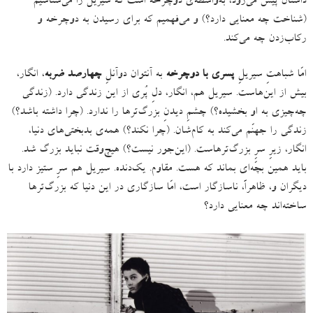
داستان پیش می‌رود، به‌واسطه‌ی دوچرخه است که سیریل را می‌شناسیم
(
شناخت چه معنایی دارد؟
)
و می‌فهمیم که برای رسیدن به دوچرخه و
رکاب‌زدن چه می‌کند
.
امّا شباهتِ سیریلِ
پسری با دوچرخه
به آنتوان دوآنلِ
چهارصد ضربه
، انگار،
بیش از این‌هاست
.
سیریل هم، انگار، دلِ پُری از این زندگی دارد
. (
زندگی
چه‌چیزی به او بخشیده؟
)
چشمِ دیدنِ بزرگ‌ترها را ندارد
. (
چرا داشته باشد؟
)
زندگی را جهنّم می‌کند به کام‌شان
. (
چرا نکند؟
)
همه‌‌ی بدبختی‌های دنیا،
انگار، زیرِ سرِ بزرگ‌ترهاست
. (
این‌جور نیست؟
)
هیچ‌وقت نباید بزرگ شد
.
باید همین بچّه‌ای بماند که هست
.
مقاوم
.
یک‌دنده
.
سیریل هم سرِ ستیز دارد با
دیگران و، ظاهراً، ناسازگار است، امّا سازگاری در این دنیا که بزرگ‌ترها
ساخته‌اند چه معنایی دارد؟