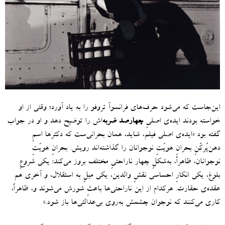
این‌جاست که می‌شود حرف‌های فرانسوآ تروفو را به یاد آورد؛ وقتی از او
خواسته بودند ایده‌ی اصلیِ
چهارصد ضربه‌
اش را توضیح دهد و او در جواب
گفته بود
«
ایده‌ی اصلی فیلم، شاید، همان بحرانی‌ست که دکترها اسمِ
دهن‌پُرکُنِ بحرانِ هویّتِ نوجوانان را گذاشته‌اند رویش
.
بحرانِ هویّتِ
نوجوانان، ظاهراً، به‌شکلِ چهار ناراحتیِ مختلف بروز می‌کند
:
یکی شروعِ
بلوغ، یکی انکارِ احساسی نقشِ والدین، یکی میلِ به استقلال، و آخری هم
عقده‌ی حقارت
.
هرکدام از این‌ ناراحتی‌ها باعثِ شورش می‌شوند و، ظاهراً،
کاری می‌کنند که نوجوان چشمش به‌روی بی‌عدالتی‌ها باز شود
.»