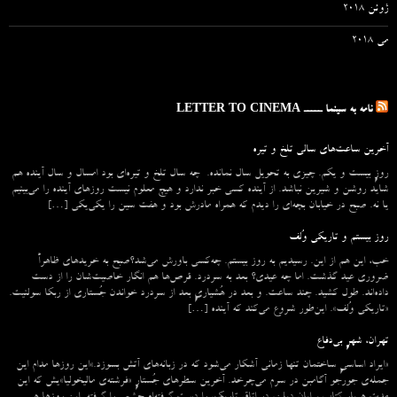
ژوئن 2018
می 2018
نامه به سینما ـــــ LETTER TO CINEMA
آخرین ساعت‌های سالی تلخ و تیره
روزِ بیست و یکم. چیزی به تحویل سال نمانده. چه سال تلخ و تیره‌ای بود امسال و سال آینده هم
شاید روشن و شیرین نباشد. از آینده کسی خبر ندارد و هیچ معلوم نیست روزهای آینده را می‌بینیم
یا نه. صبح در خیابان بچه‌ای را دیدم که همراه مادرش بود و هفت سین را یکی‌یکی […]
روز بیستم و تاریکی وُلف
خب، این هم از این. رسیدیم به روز بیستم. چه‌کسی باورش می‌شد؟صبح به خریدهای ظاهراً
ضروری عید گذشت. اما چه عیدی؟ بعد به سردرد. قرص‌ها هم انگار خاصیت‌شان را از دست
داده‌اند. طول کشید. چند ساعت. و بعد در هُشیاریِ بعد از سردرد خواندن جُستاری از ربکا سولنیت.
«تاریکی وُلف». این‌طور شروع می‌‌کند که آینده […]
تهران، شهرِ بی‌دفاع
«ایراد اساسیِ ساختمان تنها زمانی آشکار می‌شود که در زبانه‌‌های آتش بسوزد.»این روزها مدام این
جمله‌ی جورجو آگامبن در سرم می‌چرخد. آخرین سطرهای جُستارِ «فرشته‌ی مالیخولیا»یش که این