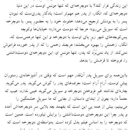
این زندگی فرار کند؟ با دوچرخه‌ای که تنها مونسِ اوست در این دنیا
.
دوچرخه‌ای که، انگار، از پدر هم مهم‌تر است؛ یادگارِ پدری‌ست که نبودنِ
پسر را به بودنش ترجیح می‌دهد؛ خلوتِ خود را به حضورِ پسر
.
با دوچرخه
است که سیریل می‌رود؛ هرجا که دوست می‌دارد؛ خیابان‌ها وکوچه
پس‌کوچه‌های شهر زیرِ پای اوست با دوچرخه و این تنها مرهمی‌ست که،
انگار، زخمش را بهبود می‌بخشد؛ هرچند زخمی را که از پدر خورده فراموش
نمی‌کند
.
از یاد نمی‌بَرَد که پدر، تنها مونسِ او، این دوچرخه‌ی دوست‌داشتنی
را، فروخته تا قرضش را بدهد
.
بااین‌همه برای سیریل پدر آن‌قدر مهم است که وقتی در آشپزخانه‌ی رستوران
پیشِ اوست، آرامِ آرام است؛ حرف‌های پدر را گوش می‌گوید
.
پدر می‌گوید
چاره‌ای نداشته غیرِ فروختنِ دوچرخه و سیریل می‌گوید عیبی ندارد
.
عیب که
حتماً دارد؛ چون از ابتدای داستان، از جایی که ما سیریلِ خشمگین را
می‌بینیم، بیش از همه پیِ این است که بفهمد چه بلایی سرِ دوچرخه‌اش آمده
و پدر چرا این دوچرخه‌ی دوست‌داشتنی‌ را برایش نیاورده است
.
همین است
که دوچرخه را به اساسِ فیلم بدل کرده است
.
به‌واسطه‌ی دوچرخه است که