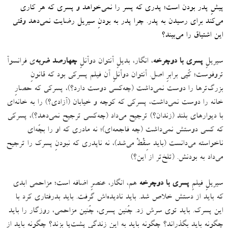
پیشِ پدر بودن است؛ پدری که پسر را نمی‌خواهد و پسری که هر کاری
می‌کند برای رسیدن به پدر
.
چرا پدر به بودنِ سیریل رضایت نمی‌دهد وقتی
این اشتیاق را می‌بیند؟
سیریلِ
پسری با دوچرخه
، انگار، بدیلِ آنتوان دوآنلِ
چهارصد ضربه‌
ی فرانسوآ
تروفوست؛ کُپی برابرِ اصل
.
آنتوان دوآنلِ آن فیلم پسرکی بود که قانونِ
بزرگ‌ترها را دوست نمی‌داشت
(
چه‌کسی دوست دارد؟
)
، پسرکی که حصارِ
خانه را دوست نمی‌داشت، پسرکی که کوچه و خیابان
(
آزادی؟
)
را به خانه‌ای
با دیوارهای بلند
(
زندان؟
)
ترجیح می‌داد
(
چه‌کسی ترجیح نمی‌دهد؟
)
، پسرکی
که کسی دوستش نمی‌داشت
(
چه فاجعه‌ای
)
؛ نه مادری که او را بچّه‌ای
ناخواسته می‌دانست
(
باید سِقْطْ می‌شد
)
، نه ناپدری‌ که نبودنِ پسرک را ترجیح
می‌داد به بودنش
. (
تلخ‌تر از این؟
)
سیریلِ فیلمِ
پسری با دوچرخه
هم، انگار، عنصرِ اضافه است؛ مزاحمی ابدی
که باید از دستش خلاص شد
.
باید نادیده‌اش گرفت
.
باید بدرفتاری کرد با
این پسرک
.
باید توی سرش زد
.
چُنین پسری، چُنین مزاحمی، روزگار را باید
چگونه باید بگذراند؟ چگونه باید به این زندگی پشتِ‌پا بزند؟ چگونه باید از