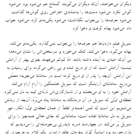
دیگران می‌خواهند، آن‌که دیگران می‌گویند
.
گستاخ هم می‌شود بود
.
می‌شود
گوش نکرد
.
می‌شود دست‌ها را به‌نشانه‌ی اعتراض روی گوش‌ها گذاشت
.
می‌شود حرف‌ها را بی‌جواب نگذاشت؛ می‌شود یکی‌به‌دو کرد، می‌شود جواب
داد
.
می‌شود بهانه گرفت و دعوا کرد.
سیریلِ فیلمِ داردن‌ها هم حرف‌ها را بی‌جواب نمی‌گذارد، یکی‌به‌دو می‌کند،
بهانه می‌گیرد، دعوا می‌کند، کتک می‌خورد و سرسختی‌اش را نشان می‌دهد؛
بی آن‌که امیدی به آینده داشته باشد
.
امّا کم‌کم می‌فهمد چیزی بهتر از آرامش
نیست؛ آرامش است که از او دریغ شده و پیِ راهی می‌گردد برای رسیدن به
این آرامش
.
آن‌چه را پدر از او دریغ کرده است در سامانتا می‌جوید؛ محبّتی
بی‌دریغ
.
سامانتای آرایشگر است که سیریلِ خشمگین را آرامِ آرام می‌کند
.
آرامشِ خود را به او می‌بخشد و از ناسازگاری‌اش ذرّه‌ای کینه به دل نمی‌گیرد
.
لحظه‌ی اوّلی که سیریل در آن درمانگاه به سامانتا پناه می‌بَرَد، آن‌چه از زبانش
می‌شنویم این است که کمی‌ آهسته‌تر لطفاً
.
از همان لحظه‌ی اوّل، انگار، مهرِ
سیریل به دلِ سامانتا افتاده است؛ سامانتایی که جای خالیِ همه‌چیز را برای
سیریل پُر می‌کند
.
در چهارصد ضربه ناپدریِ بی‌حوصله‌ای را می‌دیدیم که
بازی‌خورده بود اساساً؛ گوش‌به‌فرمان، فاقدِ اراده در یک کلام
.
به هرچیزی که