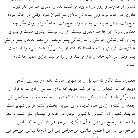
نشانی از قدرت و زور در آن بود می‌گفت بله
.
و مادری هم در کار نبود
.
مادری در خانه بود، ولی سایه‌اش بالای سرِ آنتوان نبود
.
وقتی‌ در خانه نبوده
هیچ‌وقت، وقتی‌ حواسش به او نبوده هیچ‌وقت، حتماً نبوده
.
بودن مگر چه
معنایی دارد؟ این‌جا هم مادری نیست
.
از اوّل نیست
.
پدری هست و پسری
.
پدری که زندگیِ خودش را به زندگیِ پسر ترجیح می‌دهد
.
ندیدنِ پسر برایش
عادّی‌ست
.
قراری را که سامانتا گذاشته از یاد می‌بَرَد
.
شاد نمی‌شود از دیدنِ
پسر وقتی درِ آشپزخانه را باز می‌کند و او را می‌بیند
.
بازی همین‌جا تمام
است.
همین‌هاست انگار که سیریل را به تنهایی عادت داده.
در بیداری، گاهی،
دوچرخه این تنهایی را پُر می‌کند
.
دوچرخه برای سیریل آزادی‌ست؛ فرار از
روزمرّگی‌ شاید
.
آزادی وقتی معنا دارد که دور از جامعه باشیم
.
چه‌کسی این
جمله را گفته؟ آزادی هم، شاید، برای سیریلِ بخت‌برگشته نوعی تنهایی‌ست؛
هرچند کیفیتِ این تنهایی با تنهاییِ بودن در خانه و اجتماع یکی نیست
:
یکی
را همیشه ترجیح می‌دهی به آن دیگری
.
می‌خواهی در این خانه نباشی
.
می‌خواهی در این اجتماع نباشی
.
می‌خواهی بینِ این آدم‌ها نباشی
.
می‌خواهی