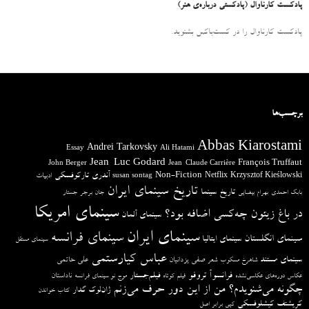
پادکست کارناوال (پادکستی درباره‌ی هنر)
پادکست کارناوال را در کست‌باکس بشنوید.
برچسب‌ها
Abbas Kiarostami
Andrei Tarkovsky
Essay
Ali Hatami
Jean-Luc Godard
François Truffaut
John Berger
Jean-Claude Carrière
آندری تارکوفسکی
Non-Fiction
Krzysztof Kieślowski
Netflix
ادبیات
susan sontag
تاریخ سینمای ایران
تاریخ سینما
بابک احمدی
بهرام بیضایی
جان برجر
جستار
سینمای امریکا
در باغ زیتون چه‌کسی اضافه بود؟
سینمای آلمان
سینمای ایران
سینمای فرانسه
سینمای انگلستان
سینمای ایتالیا
سینمای مستقل
عباس کیارستمی
سینمای مستند
صفی یزدانیان
علی حاتمی
شاهرخ مسکوب
شعر
فرانسوآ تروفو
فیلم‌جستار
ناداستان
عکاس دوره‌های عکاسی‌نشده
فیلم کوتاه
موج نو سینمای فرانسه
چگونه می‌شنویدم؟ من از این دور حرف می‌زنم
ژان‌لوک گدار
کتاب خواندن
کریشتف کیشلوفسکی
کپی برابر اصل