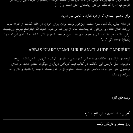
مدت هربار کتاب برایان دیلن، در اتاق تاریک، را دست گرفته‌ام چشمم را گرفته. این روزها هر
طرفِ تهران را که نگاه می‌کنی زبانه‌های آتش است و […]
برای تجسمِ آینده‌ای که وجود ندارد به تخیل نیاز دارید
دو هفته پیش، یک‌شنبه، سوم اسفند، این‌طور نوشته بودم. برای خودم. دو هفته گذشته و آن‌چه نباید
می‌شد اتفاق افتاده و این‌طور که پیداست بدتر از این هم می‌شود. شاید اگر اینترانتِ نیم‌بندِ بی‌کیفیت
برقرار باشد، هر وقت بتوانم و حوصله‌ای باشد این صفحه را به‌روز کنم. شاید به نشانه‌ی این‌که هنوز
زنده‌ام! *** اگر […]
ABBAS KIAROSTAMI SUR JEAN-CLAUDE CARRIÈRE
ترجمه‌ی فرانسوی مکالمه‌ای با عباس کیارستمی درباره‌ی ژان‌کلود کری‌یر را می‌توانید این‌جا
بخوانید. اصل فارسی این مکالمه در کتاب فیلم کوتاهی درباره‌ی دیگران منتشر شده. ترجمه‌ی
فرانسوی متن کار مژده صالحی عزیز است. ممنونم از او که زحمت ترجمه را کشید و کار را به
سرانجام رساند.
نوشته‌های تازه
آخرین ساعت‌های سالی تلخ و تیره
روز بیستم و تاریکی وُلف