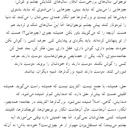
نوجوانی سال‌های برزخی‌ست انگار، سال‌های گشایشِ چشم و گوش
:
چیزهایی را می‌بینی که نباید ببینی، چیزهایی را می‌شنوی که نباید بشنوی
.
دیدنی‌ها کم نیست و بزرگ‌ترها هم انگار همه‌ی سعی‌شان را می‌کنند که دنیا
را تیره‌وتار کنند پیشِ چشمِ نوجوان‌ها
.
امّا اینْ سال‌های شک و تردید هم
هست
.
آن‌چه را که می‌گویند باور نکن
.
همیشه چیزی‌
(
چیزهایی؟
)
هست که
از تو پنهانش کرده‌اند
.
باید بگردی و پیدایش کنی
.
حرفِ کسی را گوش نکن
.
خودت چشم داری، گوش داری، عقل داری
.
ببین، فکر کن، بعد عمل کن
.
جامعه‌ستیزی، لابُد، یکی از خصایصِ نوجوان‌هاست
.
دوست دارند حرفِ
کسی را گوش نکنند
.
دوست دارند راهِ خودشان را بروند
.
دوست دارند
شورش کنند
.
دوست دارند شبیهِ بزرگ‌ترها، شبیهِ دیگران، نباشند.
حق، همیشه، با جمع نیست
.
اکثریت نیست که همیشه راست می‌گوید
.
همیشه
اقلیتی هست که بیش‌تر حق دارد، که صدایش کم‌تر شنیده می‌شود، که
صدایش، گاهی، اصلاً شنیده نمی‌شود
.
بزرگ‌ترها اکثریتند در جامعه؛ همه‌چیز،
انگار، دستِ آن‌هاست، مالِ آن‌هاست انگار
.
و نوجوان‌ها، کوچک‌ترها، اقلیتند
همیشه
.
کسی جدّی‌شان نمی‌گیرد
.
امّا چه اهمیتی دارد وقتی می‌آموزند
(
به
چشم می‌بینند
)
که مستقل‌بودن مهم‌تر از هر چیزی‌ست؟ خودت باش؛ نه آن‌که