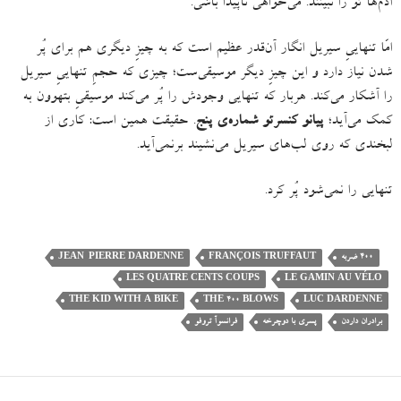
آدم‌ها تو را نبینند
.
می‌خواهی ناپیدا باشی.
امّا تنهاییِ سیریل انگار آن‌قدر عظیم است که به چیزِ دیگری هم برای پُر
شدن نیاز دارد و این چیزِ دیگر موسیقی‌ست؛ چیزی که حجمِ تنهاییِ سیریل
را آشکار می‌کند
.
هربار که تنهایی‌ وجودش را پُر می‌کند موسیقیِ بتهوون به
کمک می‌آید؛
پیانو کنسرتو شماره‌ی پنج
.
حقیقت همین است:
کاری از
لبخندی که روی لب‌های سیریل می‌نشیند برنمی‌آید.
تنهایی را نمی‌شود پُر کرد.
۴۰۰ ضربه
FRANÇOIS TRUFFAUT
JEAN-PIERRE DARDENNE
LES QUATRE CENTS COUPS
LE GAMIN AU VÉLO
THE KID WITH A BIKE
THE 400 BLOWS
LUC DARDENNE
برادران داردن
پسری با دوچرخه
فرانسوآ تروفو