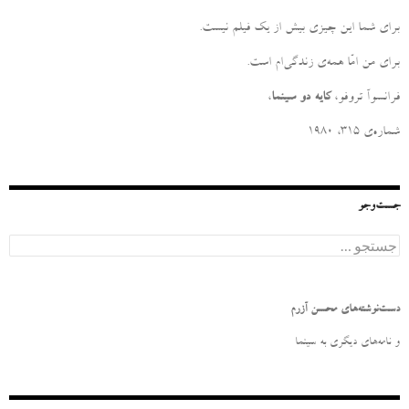
برای شما این چیزی بیش از یک فیلم نیست
.
برای من امّا همه‌ی زندگی‌ام است
.
فرانسوآ تروفو،
کایه دو سینما
،
شماره‌ی ۳۱۵، ۱۹۸۰
جست‌وجو
ج
س
ت
ج
و
دست‌نوشته‌های محسن آزرم
ب
ر
و نامه‌‌های دیگری به سینما
ا
ی
: