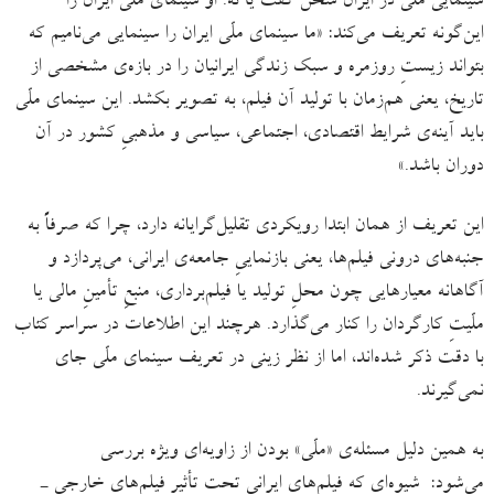
سینمایی ملّی در ایران سخن گفت یا نه. او سینمای ملّی ایران را
این‌گونه تعریف می‌کند: «ما سینمای ملّی ایران را سینمایی می‌نامیم که
بتواند زیستِ روزمره و سبک زندگی ایرانیان را در بازه‌ی مشخصی از
تاریخ، یعنی هم‌زمان با تولید آن فیلم، به تصویر بکشد. این سینمای ملّی
باید آینه‌ی شرایط اقتصادی، اجتماعی، سیاسی و مذهبیِ کشور در آن
دوران باشد.»
این تعریف از همان ابتدا رویکردی تقلیل‌گرایانه دارد، چرا که صرفاً به
جنبه‌های درونی فیلم‌ها، یعنی بازنماییِ جامعه‌ی ایرانی، می‌پردازد و
آگاهانه معیارهایی چون محلِ تولید یا فیلم‌برداری، منبعِ تأمینِ مالی یا
ملّیتِ کارگردان را کنار می‌گذارد. هرچند این اطلاعات در سراسر کتاب
با دقت ذکر شده‌اند، اما از نظر زینی در تعریف سینمای ملّی جای
نمی‌گیرند.
به همین دلیل مسئله‌ی «ملّی» بودن از زاویه‌ای ویژه بررسی
می‌شود: شیوه‌ای که فیلم‌های ایرانی تحت تأثیر فیلم‌های خارجی ـ