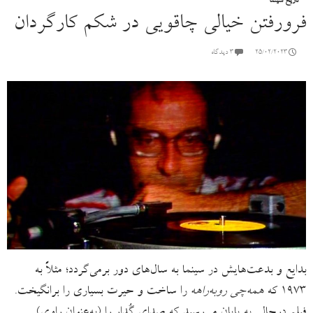
تاریخ سینما
فرورفتن خیالی چاقویی در شکم کارگردان
25/02/2023
۳ دیدگاه
بدایع و بدعت‌هایش در سینما به سال‌های دور برمی‌گردد؛ مثلاً به
١٩٧٣ که
همه‌چی روبه‌راهه
را ساخت و حیرت بسیاری را برانگیخت.
فیلم درحالی به پایان می‌رسید که صدای گُدار را (به‌عنوانِ راوی)