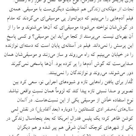
بازی بازیگر دید؛ در رفتارش، نوع دیالوگ گفتن و طرزِ راه رفتنش.
نجات از مهلکه‌ی زندگی
هم شیطنتِ دیگری‌ست با موسیقی. همه‌ی
فیلم آدم‌‌هایی را می‌بینیم که دیوانه‌وار پی موسیقی‌ای می‌گردند که مدام
در گوش‌شان نواخته می‌شود؛ موسیقی‌ای که آن‌ها می‌شنوند و ما را از
آن بهره‌ای نیست. می‌پرسند از کجا می‌آید این موسیقی؟ و کسی پاسخِ
این پرسش را نمی‌داند. فیلم در آستانه‌ی پایان است که دسته‌ای نوازنده
را در خیابان می‌بینیم که راه می‌روند و ساز می‌زنند و موسیقی‌شان همان
صدایی‌ست که گوش آدم‌‌ها را پر کرده بود. آن‌ها پاسخی نمی‌گیرند
دور می‌شوند، می‌روند و نوازندگان را نمی‌بینند.
گُدار برای یافتن راه‌هایی تازه و شیوه‌های اجرایی نو، سعی کرد بین
تصویر و صدا نسبتی تازه پیدا کند که لزوماً همان نسبتِ واقعی نباشد.
نوع استفاده خاّش از موسیقی یکی از این نسبت‌هاست. در
آلمان
سال‌های نُه‌صفر
ادی کنستانتین را دوباره (بعدِ
آلفاویل
) در نقش لِمی
کوشن ظاهر کرد؛ یک پلیس فدرالِ اِمریکا که بعدِ پنجاه‌سال زندگی در
یکی از شهرهای کوچک آلمانِ شرقی هم پیر شده و هم دیگران