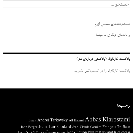
ج
س
ت
ج
و
دست‌نوشته‌های محسن آزرم
ب
ر
و نامه‌‌های دیگری به سینما
ا
ی
:
پادکست کارناوال (پادکستی درباره‌ی هنر)
پادکست کارناوال را در کست‌باکس بشنوید.
برچسب‌ها
Abbas Kiarostami
Andrei Tarkovsky
Essay
Ali Hatami
Jean-Luc Godard
François Truffaut
John Berger
Jean-Claude Carrière
آندری تارکوفسکی
Non-Fiction
Krzysztof Kieślowski
Netflix
ادبیات
susan sontag