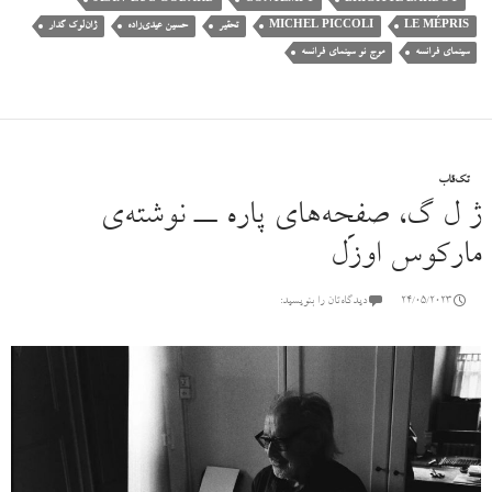
LE MÉPRIS
MICHEL PICCOLI
تحقیر
حسین عیدی‌زاده
ژان‌لوک گدار
سینمای فرانسه
موج نو سینمای فرانسه
تک‌قاب
ژ ل گ، صفحه‌های پاره ــ نوشته‌ی
مارکوس اوزَل
24/05/2023
دیدگاه‌تان را بنویسید: