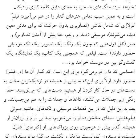
نخواهد بود: جنگ‌های مسخره
به معنای دقیق کلمه کاری رادیکال
است و به همین سبب تمامی هنرهای گدار را در هم می‌آمیزد: فیلمْ
کولاژی که شامل نقاشی (تصاویری بدون حرکت که برای مدتی معین
دیده می‌شوند)، موسیقی (صدا و ریتم، حتا پیش از آمدن تصاویر) و
شعر (نقل قول‌هایی که چون یک رنگ، یک تصویر، یک تکه موسیقی
حضور دارند) است. فیلمی که همچنین یک کتاب، یک نمایشگاه، یک
گفت‌وگو بین دو دوست خواهد بود…
احساسی که ما را دربرمی‌گیرد برای این است که گدار آن‌جا [در فیلم]
حضور دارد. اولاً برای این‌که ما بیش از همیشه در نزدیک‌ترین حالت به
دست‌های در حال کار کردن او هستیم، دست‌هایی که می‌نویسند، خط
رنگی زیر جملات می‌کشند، کاغذها و جملات را به هم می‌چسبانند. و
بعد به این دلیل که در بین قطعات موسیقی و تکه‌های حاشیه صوتی
فیلم‌هایش، صدای سالخورده او را می‌شنویم، صدایی آرام و لرزان‌تر از
همیشه. گدار بیش از هرچیزی روی پژواک‌هایی از [کارهای] شارل
پلیسنیه، نویسنده‌ی کمونیست بلژیکی، انگشت می‌گذارد، نویسنده‌ای که