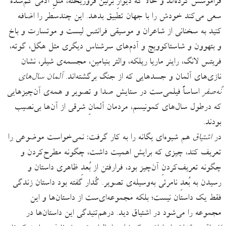
فراموشش کرده‌اند و حالا که دیوارِ برلین فروریخته، مثلِ آدمی گم‌شده
سعی می‌کند خودش را با جهان تطبیق بدهد. این چندسطر را اضافه
کنید به سخنانی از شاعران و موسیقی فرانتس لیست و موتسارت و باخ
و بتهوون و شاستاکوویچ و آدم‌های سرشناس دیگری مثل هگل، گوته،
فریتس لانگ، راینر ماریا ریلکه، والتر بنیامین، مجسمه‌ی شیلر، نشان
نازی‌های آلمان و جسدهایی که از جنگ برگشته‌اند.
آلمان سال‌های
نُه‌صفر
اساساً فیلمی‌ست در ستایش صدا و تصویر و همه‌ی آن‌چیزهایی
که درطول سال‌های کمونیسم، مردمان آلمانِ شرقی از آن‌ها بی‌نصیب
بودند.
در
اشتیاق
هم شیوه‌ای یگانه را به کار گرفت: نمی‌خواست موضوعی را
تعریف کند، چیزی که برایش اهمیت داشت، چگونه مطرح‌کردن و
چگونه تعریف‌کردنِ آن‌چیز بود، فرارفتن از بُعدِ ظاهری داستان و
رسیدن به بُعدِ نامرئی به‌وسیله‌ی تصویر. گُدار گفته بود داستان زندگی
فقط یک داستان نیست؛ بلکه مجموعه‌ای‌ست از داستان‌ها و این
مجموعه را می‌شود در اشتیاق دید. درهم‌تنیدگی این داستان‌ها در