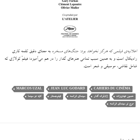
اعلانیه‌ی فیلمی که هرگز نخواهد بود: جنگ‌های مسخره
به معنای دقیق کلمه کاری
رادیکال است و به همین سبب تمامی هنرهای گدار را در هم می‌آمیزد: فیلمْ کولاژی که
شامل نقاشی، موسیقی و شعر است.
MARCOS UZAL
JEAN-LUC GODARD
CAHIERS DU CINÉMA
حسین عیدی‌زاده
ژان‌لوک گدار
سینمای فرانسه
فیلم‌جستار
کایه دو سینما
موج نو سینمای فرانسه