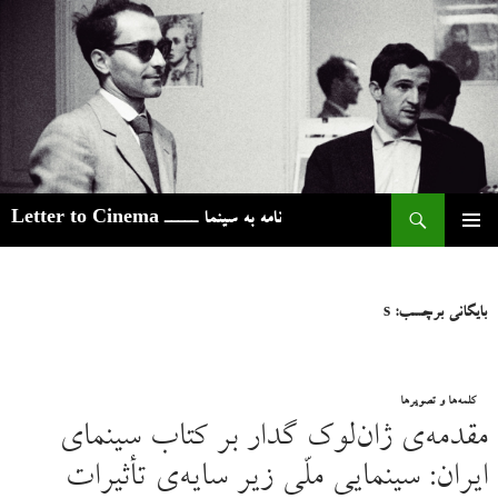
ج
نامه به سینما ـــــ Letter to Cinema
رفتن
فهرست
به
اصلی
نوشته‌ها
بایگانی برچسب: s
کلمه‌ها و تصویرها
مقدمه‌ی ژان‌لوک گدار بر کتاب سینمای
ایران: سینمایی ملّی زیر سایه‌ی تأثیرات