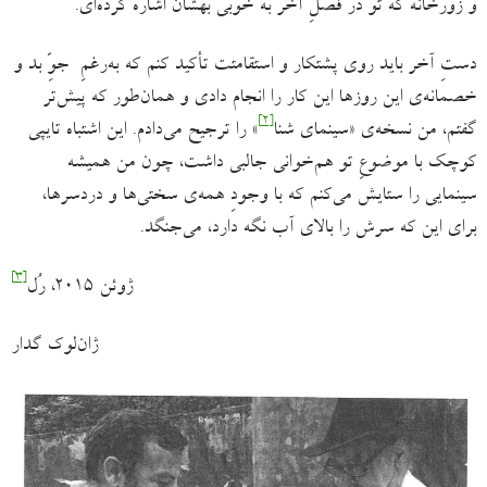
و زورخانه که تو در فصلِ آخر به خوبی بهشان اشاره کرده‌ای.
دستِ آخر باید روی پشتکار و استقامتت تأکید کنم که به‌رغمِ جوِّ بد و
خصمانه‌ی این روزها این کار را انجام دادی و همان‌طور که پیش‌تر
[۲]
گفتم، من نسخه‌ی «سینمای شنا
» را ترجیح می‌دادم. این اشتباه تایپی
کوچک با موضوعِ تو هم‌خوانی جالبی داشت، چون من همیشه
سینمایی را ستایش می‌کنم که با وجودِ همه‌ی سختی‌ها و دردسرها،
برای این که سرش را بالای آب نگه دارد، می‌جنگد.
[۳]
ژوئن ۲۰۱۵، رُل
ژان‌لوک گدار