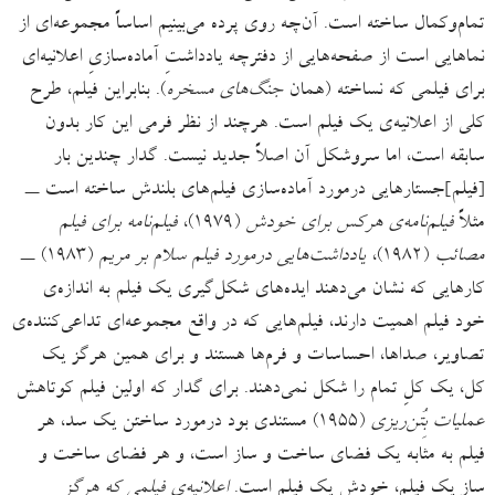
تمام‌وکمال ساخته است. آن‌چه روی پرده می‌بینیم اساساً مجموعه‌ای از
نماهایی است از صفحه‌هایی از دفترچه یادداشتِ آماده‌سازیِ اعلانیه‌ای
برای فیلمی که نساخته (همان
جنگ‌های مسخره
). بنابراین فیلم، طرح
کلی از اعلانیه‌ی یک فیلم است. هرچند از نظر فرمی این کار بدون
سابقه است، اما سروشکل آن اصلاً جدید نیست. گدار چندین بار
[فیلم]جستارهایی درمورد آماده‌سازی فیلم‌های بلندش ساخته است ــ
مثلاً
فیلم‌نامه‌ی هرکس برای خودش
(۱۹۷۹)،
فیلم‌نامه برای فیلم
مصائب
(۱۹۸۲)،
یادداشت‌هایی درمورد فیلم سلام بر مریم
(۱۹۸۳) ــ
کارهایی که نشان می‌دهند ایده‌های شکل‌گیری یک فیلم به اندازه‌ی
خود فیلم اهمیت دارند، فیلم‌هایی که در واقع مجموعه‌ای تداعی‌کننده‌ی
تصاویر، صداها، احساسات و فرم‌ها هستند و برای همین هرگز یک
کل، یک کلِ تمام را شکل نمی‌دهند. برای گدار که اولین فیلم کوتاهش
عملیات بِتُن‌ریزی
(۱۹۵۵) مستندی بود درمورد ساختن یک سد، هر
فیلم به مثابه یک فضای ساخت و ساز است، و هر فضای ساخت و
سازِ یک فیلم، خودش یک فیلم است.
اعلانیه‌ی فیلمی که هرگز