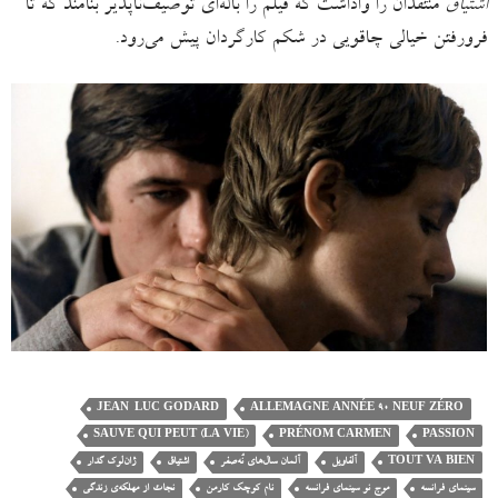
اشتیاق
منتقدان را واداشت که فیلم را باله‌ای توصیف‌ناپذیر بنامند که تا
فرورفتن خیالی چاقویی در شکم کارگردان پیش می‌رود.
JEAN-LUC GODARD
ALLEMAGNE ANNÉE 90 NEUF ZÉRO
SAUVE QUI PEUT (LA VIE)
PRÉNOM CARMEN
PASSION
TOUT VA BIEN
آلفاویل
آلمان سال‌های نُه‌صفر
اشتیاق
ژان‌لوک گدار
سینمای فرانسه
موج نو سینمای فرانسه
نام کوچک کارمن
نجات از مهلکه‌ی زندگی