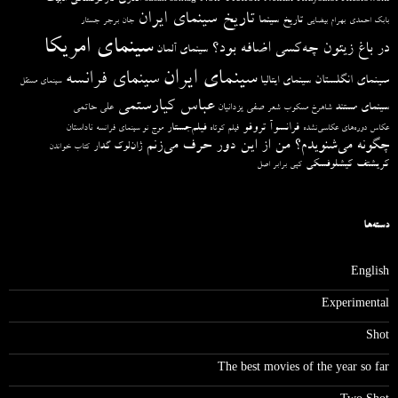
تاریخ سینمای ایران
تاریخ سینما
بابک احمدی
بهرام بیضایی
جان برجر
جستار
سینمای امریکا
در باغ زیتون چه‌کسی اضافه بود؟
سینمای آلمان
سینمای ایران
سینمای فرانسه
سینمای انگلستان
سینمای ایتالیا
سینمای مستقل
عباس کیارستمی
سینمای مستند
صفی یزدانیان
علی حاتمی
شاهرخ مسکوب
شعر
فرانسوآ تروفو
فیلم‌جستار
ناداستان
عکاس دوره‌های عکاسی‌نشده
فیلم کوتاه
موج نو سینمای فرانسه
چگونه می‌شنویدم؟ من از این دور حرف می‌زنم
ژان‌لوک گدار
کتاب خواندن
کریشتف کیشلوفسکی
کپی برابر اصل
دسته‌ها
English
Experimental
Shot
The best movies of the year so far