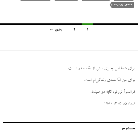
همه‌چی روبه‌راهه
1
2
بعدی ←
پیمایش
نوشته‌ها
برای شما این چیزی بیش از یک فیلم نیست
.
برای من امّا همه‌ی زندگی‌ام است
.
فرانسوآ تروفو،
کایه دو سینما
،
شماره‌ی ۳۱۵، ۱۹۸۰
جست‌وجو