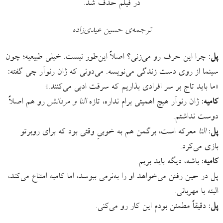
در فیلم حذف شد.
ترجمه‌ی حسین عیدی‌زاده
پل
: چرا این حرف رو می‌زنی؟ اصلاً این‌طور نیست. خیلی طبیعیه؛ چون
سینما از روی دست زندگی می‌نویسه. می‌دونی که ژان رنوآر چی گفته:
«ما باید تاج بر سر افرادی بذاریم که سرقت ادبی می‌کنند.»
کامیه
: ژان رنوآر هیچ اهمیتی برام نداره، تازه
النا و مردانش
رو هم اصلاً
دوست نداشتم.
پل
:
النا
معرکه است، برگمن هم به خوبیِ وقتی بود که برای روبرتو
بازی می‌کرد.
کامیه
: باشه، دیگه باید بریم.
پل در حین رفتن می‌خواهد او را به‌نرمی ببوسد، اما کامیه امتناع می‌کند،
البته با مهربانی.
پل
: دقیقاً مطمئن بودم این کار رو می‌کنی.