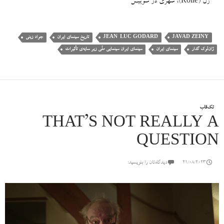
رُل (Rolle)، شهری در سوییس
JAVAD ZEINY
JEAN-LUC GODARD
تاریخ سینمای ایران
جواد زینی
ژان‌لوک گدار
سینمای ایران
سینمای ایران سینمایی ملّی زیر سایه‌ی تأثیرات
تک‌قاب
THAT’S NOT REALLY A
QUESTION
21/08/2023
دیدگاه‌تان را بنویسید: