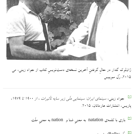
ژان‌لوک گدار در حالِ گرفتنِ آخرین نسخه‌ی دست‌نویسِ کتاب از جواد زینی، می
۲۰۱۵، رُل سوییس
[۱]
جواد زینی،
سینمای ایران: سینمایی ملّی زیر سایه تأثیرات
،
از ۱۹۰۰ تا ۱۹۷۹
،
پاریس، انتشارات هارماتان، ۲۰۱۵.
[۲]
بازی با کلمه‌ی natation به معنیِ شنا و nation به معنیِ ملّت
[۳]