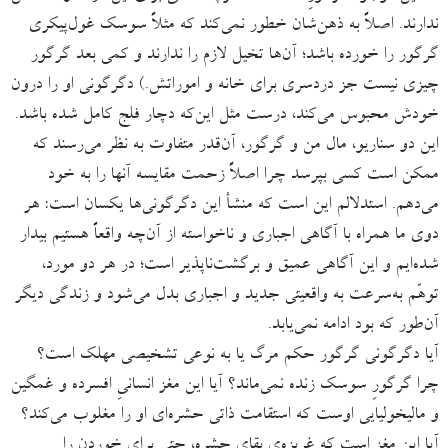
ندارند. اصلاً به ذهن‌شان خطور نمی‌کند که مثلاً سوسک غول‌پیکری
گرگور را خورده باشد؛ آن‌ها تخیل لازم را ندارند و کمی بعد گرگور
چیزی نیست جز دردسری برای خانه و اموراتش.) دگرگونی او را درون
خودش محبوس می‌کند، درست مثل این‌که دچار فلج کامل شده باشد.
این دو سناریو، مال من و گرگور، آن‌قدر متفاوت به نظر می‌رسند که
ممکن است کسی بپرسد چرا اصلاً زحمت مقایسه آنها را به خود
می‌دهم. استدلالم این است که منشأ این دگرگونی‌ها یکسان است: هر
دوی ما همراه با آگاهی اجباری و ناخواسته از آن‌چه واقعاً هستیم بیدار
شده‌ایم و این آگاهی عمیق و برگشت‌ناپذیر است؛ در هر دو مورد،
توهّم به‌سرعت به واقعیتی جدید و اجباری بدل می‌شود و زندگی دیگر
آن‌طور که بود ادامه نمی‌یابد.
آیا دگرگونی گرگور حکم مرگ یا به نوعی تشخیصی مهلک است؟
چرا گرگورِ سوسک زنده نمی‌ماند؟ آیا این مغز انسانیِ افسرده و غمگین
و مالیخولیایی اوست که استقامت ذاتی حشره‌ای او را مغلوب می‌کند؟
آیا این مغز است که غریزه‌ی بقای حشره، حتی برای خوردن را