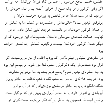
عقلش، خشم ساطع می‌شود و احساس گناه فوران می‌کند؟ چه می‌شد
اگر وقتی گرگور زامزا یک صبح از خوابی آشفته بیدار شد، خودش را
می‌دید که درست همان‌جا در تختش به پیرمرد خرفت، ناتوان و
پرتوقعی تبدیل شده؟ خانواده‌اش وحشت‌زده می‌شدند اما به شکلی او
را همان گرگور خودشان می‌دانستند، هرچند تغییر شکل داده. اما در
نهایت، همانند نسخه‌ی سوسکی داستان، تصمیم‌شان این‌ می‌شود که او
دیگر همان گرگور خودشان نیست، و ناپدید شدنش چه نعمتی خواهد
بود.
در سفرهای تبلیغاتی فیلم
مگس
که بودم، اغلب از من می‌پرسیدند اگر
قرار بود دستخوش یک دگرگونی حشره‌شناختی شوم، ترجیحم این بود
به چه حشره‌ای تبدیل شوم؟ پاسخ‌هایم بسته به حال‌و‌هوایم متفاوت
بود، هرچند علاقه‌ی خاصی به سنجاقک داشتم، نه‌فقط به خاطر پرواز
شگفت‌انگیزش، یا به خاطر مرحله‌‌‌ی نوزادی‌اش که در آن توانایی
آبزیانه‌ی پرقدرتی دارد، یا به خاطر آرواره‌ی پایینی‌اش که مرگبار است
و قابل انبساط؛ همچنین به خاطر این‌که فکر می‌کردم جفت‌گیری در