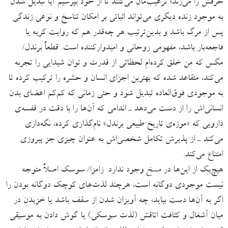
حرفش را می‌زند؛ ترغیب‌مان می‌کنند تا از خود بپرسیم آیا تبدیل شدن
به موجود زنده دیگری می‌تواند اثباتی بر امکان تناسخ و نوعی زندگی
پس از مرگ باشد و بدین‌ترتیب هر چه‌قدر هم که روایت کریه یا
فاجعه‌بار باشد، مفهومی روحانی و امیدوارکننده است. قطعاً برندل/‌
مگس که من خلق کرده‌ام لحظاتی از قدرت و توان شیدایی را تجربه
می‌کند، متقاعد شده که بهترین اجزای انسان و حشره را ترکیب کرده تا
به موجودی فوق‌العاده تبدیل شود و حتی زمانی که کم‌کم اعضای بدن
انسانی‌اش را از دست می‌دهد ـ اندامی که آن‌ها را با دقت در قفسه‌ی
دارویی که «موزه‌ی تاریخ طبیعی برندل» نام‌گذاری کرده، نگه‌داری
می‌کند ـ از پذیرش تکامل شخصی‌اش به عنوان چیزی جز پیروزی
امتناع می‌کند.
هیچ‌یک از این‌ها در
مسخ
وجود ندارد. زامزا/ سوسک اصلاً متوجه
نیست موجودی دوگانه است، هرچند لذت‌های کوچک دوگانه بودن را
اگر به آن‌ها دست بیاید، چه آویزان شدن از سقف باشد یا خزیدن در
میان آشغال و کثافت اتاقش (لذت سوسکی) یا گوش دادن به موسیقی