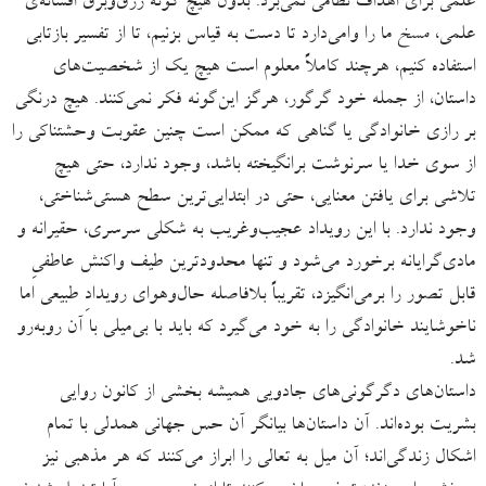
علمی برای اهداف نظامی نمی‌برد. بدون هیچ گونه زرق‌و‌برق افسانه‌ی
علمی،
مسخ
ما را وامی‌دارد تا دست به قیاس بزنیم، تا از تفسیر بازتابی
استفاده کنیم، هرچند کاملاً معلوم است هیچ یک از شخصیت‌های
داستان، از جمله خود گرگور، هرگز این‌‌گونه فکر نمی‌کنند. هیچ درنگی
بر رازی خانوادگی یا گناهی که ممکن است چنین عقوبت وحشتناکی را
از سوی خدا یا سرنوشت برانگیخته باشد، وجود ندارد، حتی هیچ
تلاشی برای یافتن معنایی، حتی در ابتدایی‌ترین سطح هستی‌شناختی،
وجود ندارد. با این رویداد عجیب‌وغریب به شکلی سرسری، حقیرانه و
مادی‌گرایانه برخورد می‌شود و تنها محدودترین طیف واکنش عاطفیِ
قابل تصور را برمی‌انگیزد، تقریباً بلافاصله حال‌وهوای رویدادِ طبیعی اما
ناخوشایند خانوادگی را به خود می‌گیرد که باید با بی‌میلی با آن روبه‌رو
شد.
داستان‌های دگرگونی‌های جادویی همیشه بخشی از کانون روایی
بشریت بوده‌اند. آن داستان‌‌ها بیانگر آن حس جهانی همدلی با تمام
اشکال زندگی‌اند؛ آن میل به تعالی را ابراز می‌کنند که هر مذهبی نیز