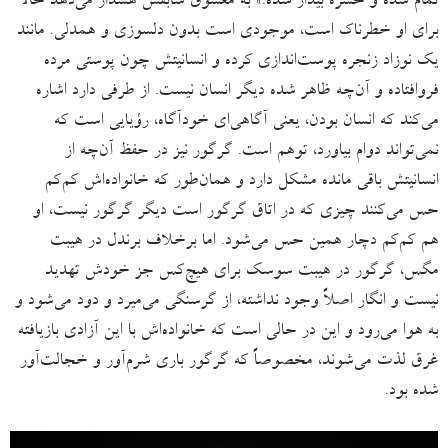
تمام شده و حشره بیدار شده.» به معشوق سابقش هشدار می‌دهد حالا
برای او خطرناک است، موجودی است بدون دلسوزی و همدلی. مانند
یک نوزاد زنجره پوست‌اندازی کرده و انسانیتش چون پوستی مرده
فروافتاده و آن‌چه ظاهر شده دیگر انسان نیست. از طرفی دارد اشاره
می‌کند که انسان بودن، یعنی آگاهی‌ای خودآگاه، رؤیایی است که
نمی‌تواند دوام بیاورد، توهم است. گرگور نیز در حفظ آن‌چه از
انسانیتش باقی مانده مشکل دارد و همان‌طور که خانواده‌اش کم‌کم
حس می‌کنند چیزی که در اتاق گرگور است دیگر گرگور نیست، او
هم کم‌کم دچار همین حس می‌شود. اما برخلاف برندل در هیبت
مگس، گرگور در هیبت سوسک برای هیچ‌کس جز خودش تهدید
نیست و انگار اصلاً وجود نداشته، از گرسنگی می‌میرد و دود می‌شود و
به هوا می‌رود و این در حالی است که خانواده‌اش با این آزادی بازیافته
غرق لذت می‌شوند، مخصوصاً که گرگور باری شرم‌آور و خجالت‌آور
شده بود.