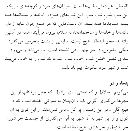
ثانیه‌اش، هر دمش، شب‌ها است. خیابان‌های سرد و کوچه‌های تاریک.
این شبِ شبِ شبِ شب. این شب‌های غمزده. خانه‌ها و میخانه‌ها همه
بسته. مسجدها همه بسته. آن دست‌هایی که هر صبح چون سایه از دل
دکان‌ها و خانه‌ها و ساختمان‌ها، به سلام، بیرون می‌آیند، همه در آستین
رفته‌اند؛ محو شده‌اند. هیچ نیست. سایه‌یی از پشت پنجره‌یی می‌گذرد.
سگی خاموش، در سر چهارراهی نشسته است. ماه می‌تابد و می‌رود.
سدای تنفس خشن شب. خابِ شب. شب، که شب را به خاب می‌بیند.
شب و شهر سرد سکوت. بیم باد بلند.
پنجاه ‌و دو
می‌گویم : سلام! تو که هستی ـ ای برادر! ـ که چنین پرشتاب از این
شهرها می‌گذری. گویی پایت آن‌چنان به مبارکی آغشته است که در
هیچ گِلی ـ در این زمستان پر گِل ـ دمی نمی‌ماند. از این کوی به آن
کوی و از این شهر به آن شهر، به آنی می‌گذری. از جسمت جز شور،
جز اشتیاق و جز عشق، هیچ نمانده است.