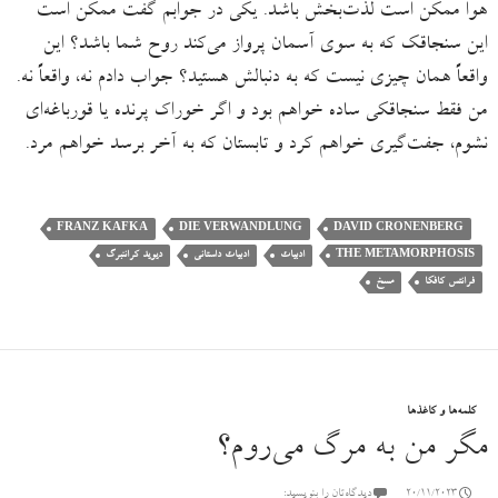
هوا ممکن است لذت‌بخش باشد. یکی در جوابم گفت ممکن است
این سنجاقک که به سوی آسمان پرواز می‌کند روح شما باشد؟ این
واقعاً همان چیزی نیست که به دنبالش هستید؟ جواب دادم نه، واقعاً نه.
من فقط سنجاقکی ساده خواهم بود و اگر خوراک پرنده یا قورباغه‌ای
نشوم، جفت‌گیری خواهم کرد و تابستان که به آخر برسد خواهم مرد.
FRANZ KAFKA
DIE VERWANDLUNG
DAVID CRONENBERG
THE METAMORPHOSIS
ادبیات
ادبیات داستانی
دیوید کراننبرگ
فرانتس کافکا
مسخ
کلمه‌ها و کاغذها
مگر من به مرگ می‌روم؟
20/11/2023
دیدگاه‌تان را بنویسید: