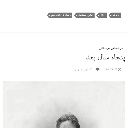
ادبیات
رمان
عباس نعلبندیان
وصال در وادی هفتم
در فاصله‌ی دو سئانس
پنجاه سال بعد
02/02/2022
دیدگاه‌تان را بنویسید: