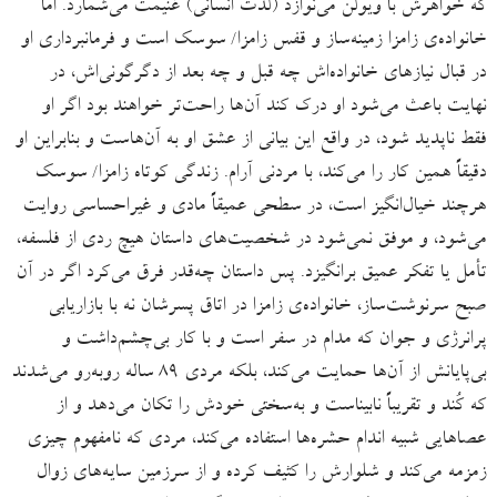
که خواهرش با ویولن می‌نوازد (لذت انسانی) غنیمت می‌شمارد. اما
خانواده‌ی زامزا زمینه‌ساز و قفس زامزا/ سوسک است و فرمانبرداری او
در قبال نیازهای خانواده‌اش چه قبل و چه بعد از دگرگونی‌اش، در
نهایت باعث می‌شود او درک کند آن‌ها راحت‌تر خواهند بود اگر او
فقط ناپدید شود، در واقع این بیانی از عشق او به آن‌هاست و بنابراین او
دقیقاً همین کار را می‌کند، با مردنی آرام. زندگی کوتاه زامزا/ سوسک
هرچند خیال‌انگیز است، در سطحی عمیقاً مادی و غیراحساسی روایت
می‌شود، و موفق نمی‌شود در شخصیت‌های داستان هیچ ردی از فلسفه،
تأمل یا تفکر عمیق برانگیزد. پس داستان چه‌قدر فرق می‌کرد اگر در آن
صبح سرنوشت‌ساز، خانواده‌ی زامزا در اتاق پسرشان نه با بازاریابی
پرانرژی و جوان که مدام در سفر است و با کار بی‌چشم‌داشت و
بی‌پایانش از آن‌ها حمایت می‌کند، بلکه مردی ۸۹ ساله روبه‌رو می‌شدند
که کُند و تقریباً نابیناست و به‌سختی خودش را تکان می‌دهد و از
عصاهایی شبیه اندام حشره‌ها استفاده می‌کند، مردی که نامفهوم چیزی
زمزمه می‌کند و شلوارش را کثیف کرده و از سرزمین سایه‌های زوال