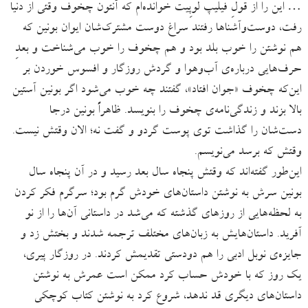
… این را از قولِ فیلیپ لوپِیت خوانده‌ام که آنتون چخوف وقتی از دنیا
رفت، دوست‌وآشناها رفتند سراغ دوست مشترک‌شان ایوان بونین که
هم نوشتن را خوب بلد بود و هم چخوف را خوب می‌شناخت و بعدِ
حرف‌هایی درباره‌ی آب‌وهوا و گردش روزگار و افسوس خوردن بر
این‌که چخوف «جوان افتاد»، گفتند چه خوب می‌شود اگر بونین آستین
بالا بزند و زندگی‌نامه‌ی چخوف را بنویسد. ظاهراً بونین درجا
دست‌شان را گذاشت توی پوست‌ گردو و گفت نه؛ الان وقتش نیست.
وقتش که برسد می‌نویسم.
این‌طور گفته‌اند که وقتش پنجاه سال بعد رسید و در آن پنجاه‌ سال
بونین سرش به نوشتن داستان‌های خودش گرم بود؛ سرگرم فکر کردن
به لحظه‌هایی از روزهای گذشته که می‌شد در داستانی آن‌ها را از نو
آفرید. داستان‌هایش به زبان‌های مختلف ترجمه شدند و بختش زد و
جایزه‌ی نوبل ادبی را هم دودستی تقدیمش کردند. در روزگار پیری،
یک روز که با خودش حساب کرد ممکن است عمرش به نوشتن
داستان‌های دیگری قد ندهد، شروع کرد به نوشتن کتاب کوچکی