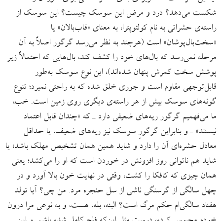
شکست می‌دهد؟ درد و مرض این سوسک چیست؟ این سوسک از
راسته‌ی حشراتی به نام کولئوپترا، به معنای «قاب‌بالان» یا
«سخت‌بال‌پوشان» است (هرچند به نظر می‌رسد گرگور اصلاً به آن
مرحله نمی‌رسد که بال‌های خود را کشف کند، بال‌هایی که احتمالاً زیر
پوشش سخت کمرش پنهان شده‌اند)، این نوع سوسک به‌طور
قابل‌توجهی مقاوم است و جوری خلق شده که به راحتی نمیرد؛ تنوع
گونه‌های سوسک بیش از هر راسته‌ی دیگری روی زمین است. خب،
ما می‌فهمیم گرگور ریه‌های ضعیفی دارد ـ که «چندان قابل اعتماد
نیستند» ـ و بنابراین گرگورِ سوسک نیز ریه‌های ضعیف، یا حداقل
معادل حشره‌ای آن را دارد و شاید همین همان تشخیص مهلک باشد؛ یا
شاید هم ناتوانی روز افزونش در خوردن است که او را می‌کشد؛ یعنی
همان چیزی که کافکا را کشت، وقتی در نهایت خون بالا آورد و در
چهل سالگی از گرسنگی ناشی از سل حنجره مرد. من چی؟ آیا تولد
هفتاد سالگی‌ام حکم مرگ است؟ البته، بله، هست، و به نوعی مرا درون
خودم محبوس کرده، درست مثل این‌که فلج کامل شده باشم. و این