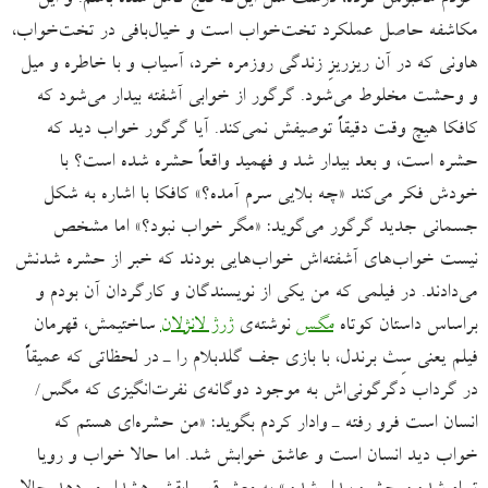
مکاشفه حاصل عملکرد تخت‌خواب است و خیال‌بافی در تخت‌خواب،
هاونی که در آن ریزریزِ زندگی روزمره خرد، آسیاب و با خاطره و میل
و وحشت مخلوط می‌شود. گرگور از خوابی آشفته بیدار می‌شود که
کافکا هیچ وقت دقیقاً توصیفش نمی‌کند. آیا گرگور خواب دید که
حشره است، و بعد بیدار شد و فهمید واقعاً حشره شده است؟ با
خودش فکر می‌کند «چه بلایی سرم آمده؟» کافکا با اشاره به شکل
جسمانی جدید گرگور می‌گوید: «مگر خواب نبود؟» اما مشخص
نیست خواب‌های آشفته‌اش خواب‌هایی بودند که خبر از حشره شدنش
می‌دادند. در فیلمی که من یکی از نویسندگان و کارگردان آن بودم و
براساس داستان کوتاه
مگس
نوشته‌ی
ژرژ لانژلان
ساختیمش، قهرمان
فیلم یعنی سِث برندل، با بازی جف گلدبلام را ـ در لحظاتی که عمیقاً
در گرداب دگرگونی‌اش به موجود دوگانه‌ی نفرت‌انگیزی که مگس/
انسان است فرو رفته ـ وادار کردم بگوید: «من حشره‌ای هستم که
خواب دید انسان است و عاشق خوابش شد. اما حالا خواب و رویا