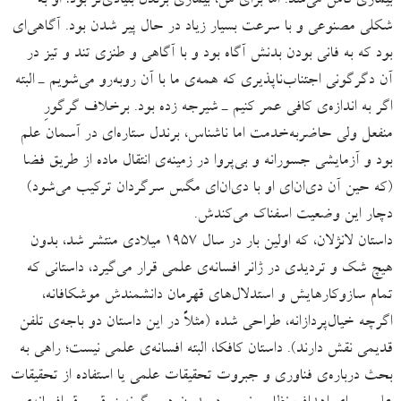
بیماری فاش می‌شد. اما برای من، بیماری برندل بنیادی‌تر بود: او به
شکلی مصنوعی و با سرعت بسیار زیاد در حال پیر شدن بود. آگاهی‌ای
بود که به فانی بودن بدنش آگاه بود و با آگاهی و طنزی تند و تیز در
آن دگرگونی اجتناب‌ناپذیری که همه‌ی ما با آن روبه‌رو می‌شویم ـ البته
اگر به اندازه‌ی کافی عمر کنیم ـ شیرجه زده بود. برخلاف گرگورِ
منفعل ولی حاضربه‌خدمت اما ناشناس، برندل ستاره‌ای در آسمان علم
بود و آزمایشی جسورانه و بی‌پروا در زمینه‌ی انتقال ماده از طریق فضا
(که حین آن دی‌ان‌ای او با دی‌ان‌ای مگس سرگردان ترکیب می‌شود)
دچار این وضعیت اسفناک می‌کندش.
داستان لانژلان، که اولین بار در سال ۱۹۵۷ میلادی منتشر شد، بدون
هیچ شک و تردیدی در ژانر افسانه‌ی علمی قرار می‌گیرد، داستانی که
تمام سازوکارهایش و استدلال‌های قهرمان دانشمندش موشکافانه،
اگرچه خیال‌پردازانه، طراحی شده (مثلاً در این داستان دو باجه‌ی تلفن
قدیمی نقش دارند). داستان کافکا، البته افسانه‌ی علمی نیست؛ راهی به
بحث درباره‌ی فناوری و جبروت تحقیقات علمی یا استفاده از تحقیقات