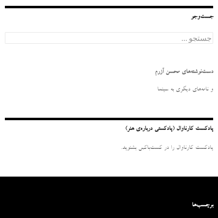
جست‌وجو
ج
س
ت
ج
و
دست‌نوشته‌های محسن آزرم
ب
ر
و نامه‌‌های دیگری به سینما
ا
ی
:
پادکست کارناوال (پادکستی درباره‌ی هنر)
پادکست کارناوال را در کست‌باکس بشنوید.
برچسب‌ها