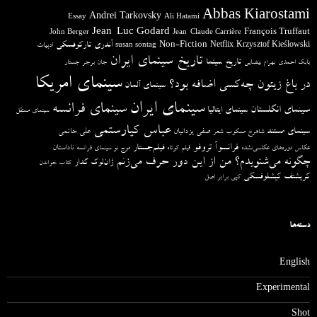
Abbas Kiarostami
Andrei Tarkovsky
Essay
Ali Hatami
Jean-Luc Godard
François Truffaut
John Berger
Jean-Claude Carrière
آندری تارکوفسکی
Non-Fiction
Krzysztof Kieślowski
Netflix
ادبیات
susan sontag
تاریخ سینمای ایران
تاریخ سینما
بابک احمدی
بهرام بیضایی
جان برجر
جستار
سینمای امریکا
در باغ زیتون چه‌کسی اضافه بود؟
سینمای آلمان
سینمای ایران
سینمای فرانسه
سینمای انگلستان
سینمای ایتالیا
سینمای مستقل
عباس کیارستمی
سینمای مستند
صفی یزدانیان
علی حاتمی
شاهرخ مسکوب
شعر
فرانسوآ تروفو
فیلم‌جستار
ناداستان
عکاس دوره‌های عکاسی‌نشده
فیلم کوتاه
موج نو سینمای فرانسه
چگونه می‌شنویدم؟ من از این دور حرف می‌زنم
ژان‌لوک گدار
کتاب خواندن
کریشتف کیشلوفسکی
کپی برابر اصل
دسته‌ها
English
Experimental
Shot