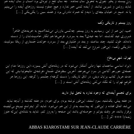
روزِ بیست و یکم. چیزی به تحویل سال نمانده. چه سال تلخ و تیره‌ای بود امسال و سال آینده هم
شاید روشن و شیرین نباشد. از آینده کسی خبر ندارد و هیچ معلوم نیست روزهای آینده را می‌بینیم
یا نه. صبح در خیابان بچه‌ای را دیدم که همراه مادرش بود و هفت سین را یکی‌یکی […]
روز بیستم و تاریکی وُلف
خب، این هم از این. رسیدیم به روز بیستم. چه‌کسی باورش می‌شد؟صبح به خریدهای ظاهراً
ضروری عید گذشت. اما چه عیدی؟ بعد به سردرد. قرص‌ها هم انگار خاصیت‌شان را از دست
داده‌اند. طول کشید. چند ساعت. و بعد در هُشیاریِ بعد از سردرد خواندن جُستاری از ربکا سولنیت.
«تاریکی وُلف». این‌طور شروع می‌‌کند که آینده […]
تهران، شهرِ بی‌دفاع
«ایراد اساسیِ ساختمان تنها زمانی آشکار می‌شود که در زبانه‌‌های آتش بسوزد.»این روزها مدام این
جمله‌ی جورجو آگامبن در سرم می‌چرخد. آخرین سطرهای جُستارِ «فرشته‌ی مالیخولیا»یش که این
مدت هربار کتاب برایان دیلن، در اتاق تاریک، را دست گرفته‌ام چشمم را گرفته. این روزها هر
طرفِ تهران را که نگاه می‌کنی زبانه‌های آتش است و […]
برای تجسمِ آینده‌ای که وجود ندارد به تخیل نیاز دارید
دو هفته پیش، یک‌شنبه، سوم اسفند، این‌طور نوشته بودم. برای خودم. دو هفته گذشته و آن‌چه نباید
می‌شد اتفاق افتاده و این‌طور که پیداست بدتر از این هم می‌شود. شاید اگر اینترانتِ نیم‌بندِ بی‌کیفیت
برقرار باشد، هر وقت بتوانم و حوصله‌ای باشد این صفحه را به‌روز کنم. شاید به نشانه‌ی این‌که هنوز
زنده‌ام! *** اگر […]
ABBAS KIAROSTAMI SUR JEAN-CLAUDE CARRIÈRE