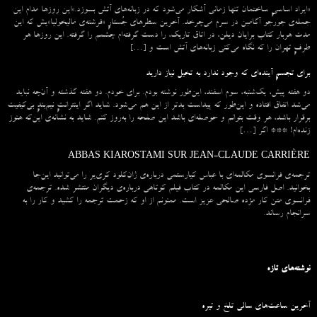
«ایراد اساسیِ ساختمان تنها زمانی آشکار می‌شود که در زبانه‌‌های آتش بسوزد.»این روزها مدام این
جمله‌ی جورجو آگامبن در سرم می‌چرخد. آخرین سطرهای جُستارِ «فرشته‌ی مالیخولیا»یش که این
مدت هربار کتاب برایان دیلن، در اتاق تاریک، را دست گرفته‌ام چشمم را گرفته. این روزها هر
طرفِ تهران را که نگاه می‌کنی زبانه‌های آتش است و […]
برای تجسمِ آینده‌ای که وجود ندارد به تخیل نیاز دارید
دو هفته پیش، یک‌شنبه، سوم اسفند، این‌طور نوشته بودم. برای خودم. دو هفته گذشته و آن‌چه نباید
می‌شد اتفاق افتاده و این‌طور که پیداست بدتر از این هم می‌شود. شاید اگر اینترانتِ نیم‌بندِ بی‌کیفیت
برقرار باشد، هر وقت بتوانم و حوصله‌ای باشد این صفحه را به‌روز کنم. شاید به نشانه‌ی این‌که هنوز
زنده‌ام! *** اگر […]
ABBAS KIAROSTAMI SUR JEAN-CLAUDE CARRIÈRE
ترجمه‌ی فرانسوی مکالمه‌ای با عباس کیارستمی درباره‌ی ژان‌کلود کری‌یر را می‌توانید این‌جا
بخوانید. اصل فارسی این مکالمه در کتاب فیلم کوتاهی درباره‌ی دیگران منتشر شده. ترجمه‌ی
فرانسوی متن کار مژده صالحی عزیز است. ممنونم از او که زحمت ترجمه را کشید و کار را به
سرانجام رساند.
نوشته‌های تازه
آخرین ساعت‌های سالی تلخ و تیره