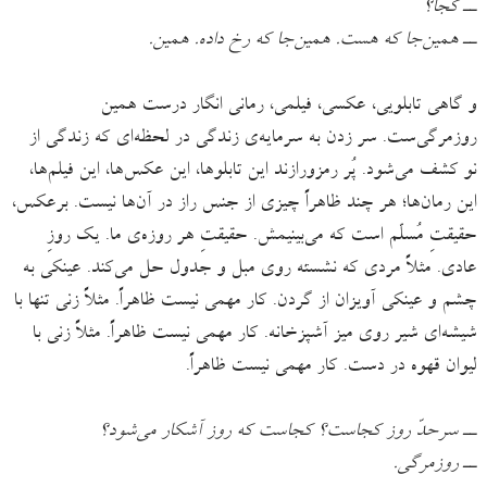
ــ کجا؟
ــ همین‌جا که هست. همین‌جا که رخ داده. همین.
و گاهی تابلویی، عکسی، فیلمی، رمانی انگار درست همین
روزمرگی‌ست. سر زدن به سرمایه‌ی زندگی‌ در لحظه‌ای که زندگی از
نو کشف می‌شود. پُر رمزورازند این تابلوها، این عکس‌ها، این فیلم‌ها،
این رمان‌ها؛ هر چند ظاهراً چیزی از جنس راز در آن‌ها نیست. برعکس،
حقیقتِ مُسلّم است که می‌بینیمش. حقیقتِ هر روزه‌ی ما. یک روزِ
عادی. مثلاً مردی که نشسته روی مبل و جدول حل می‌کند. عینکی به
چشم و عینکی آویزان از گردن. کار مهمی نیست ظاهراً. مثلاً زنی تنها با
شیشه‌ای شیر روی میز آشپزخانه. کار مهمی نیست ظاهراً. مثلاً زنی با
لیوان قهوه در دست. کار مهمی نیست ظاهراً.
ــ سرحدّ روز کجاست؟ کجاست که روز آشکار می‌شود؟
ــ روزمرگی.