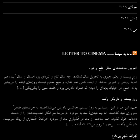
جولای 2018
ژوئن 2018
می 2018
نامه به سینما ـــــ LETTER TO CINEMA
آخرین ساعت‌های سالی تلخ و تیره
روزِ بیست و یکم. چیزی به تحویل سال نمانده. چه سال تلخ و تیره‌ای بود امسال و سال آینده هم
شاید روشن و شیرین نباشد. از آینده کسی خبر ندارد و هیچ معلوم نیست روزهای آینده را می‌بینیم
یا نه. صبح در خیابان بچه‌ای را دیدم که همراه مادرش بود و هفت سین را یکی‌یکی […]
روز بیستم و تاریکی وُلف
خب، این هم از این. رسیدیم به روز بیستم. چه‌کسی باورش می‌شد؟صبح به خریدهای ظاهراً
ضروری عید گذشت. اما چه عیدی؟ بعد به سردرد. قرص‌ها هم انگار خاصیت‌شان را از دست
داده‌اند. طول کشید. چند ساعت. و بعد در هُشیاریِ بعد از سردرد خواندن جُستاری از ربکا سولنیت.
«تاریکی وُلف». این‌طور شروع می‌‌کند که آینده […]
تهران، شهرِ بی‌دفاع