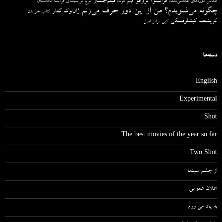
فرانسوآ تروفو
فیلم‌جستار
ناداستان
عکاس دوره‌های عکاسی‌نشده
فیلم کوتاه
موج نو سینمای فرانسه
چگونه می‌شنویدم؟ من از این دور حرف می‌زنم
ژان‌لوک گدار
کتاب خواندن
کریشتف کیشلوفسکی
کپی برابر اصل
دسته‌ها
English
Experimental
Shot
The best movies of the year so far
Two Shot
از چشم سینما
اعلان عمومی
به یاد می‌آورم