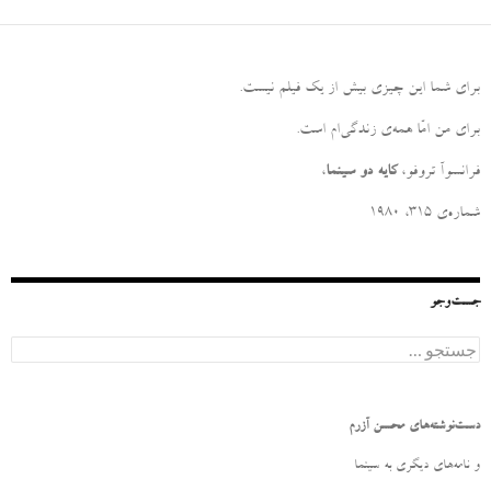
برای شما این چیزی بیش از یک فیلم نیست
.
برای من امّا همه‌ی زندگی‌ام است
.
فرانسوآ تروفو،
کایه دو سینما
،
شماره‌ی ۳۱۵، ۱۹۸۰
جست‌وجو
ج
س
ت
ج
و
دست‌نوشته‌های محسن آزرم
ب
ر
و نامه‌‌های دیگری به سینما
ا