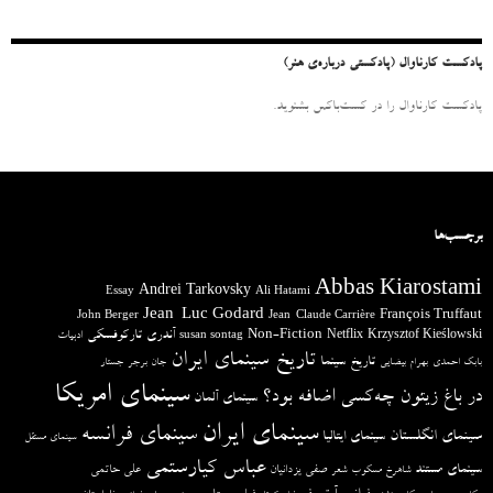
ی
:
پادکست کارناوال (پادکستی درباره‌ی هنر)
پادکست کارناوال را در کست‌باکس بشنوید.
برچسب‌ها
Abbas Kiarostami
Andrei Tarkovsky
Essay
Ali Hatami
Jean-Luc Godard
François Truffaut
John Berger
Jean-Claude Carrière
آندری تارکوفسکی
Non-Fiction
Krzysztof Kieślowski
Netflix
ادبیات
susan sontag
تاریخ سینمای ایران
تاریخ سینما
بابک احمدی
بهرام بیضایی
جان برجر
جستار
سینمای امریکا
در باغ زیتون چه‌کسی اضافه بود؟
سینمای آلمان
سینمای ایران
سینمای فرانسه
سینمای انگلستان
سینمای ایتالیا
سینمای مستقل
عباس کیارستمی
سینمای مستند
صفی یزدانیان
علی حاتمی
شاهرخ مسکوب
شعر