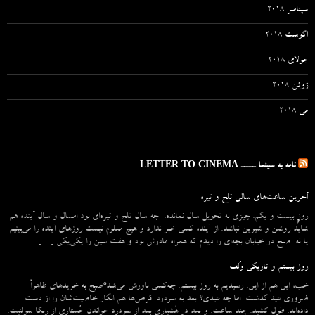
سپتامبر 2018
آگوست 2018
جولای 2018
ژوئن 2018
می 2018
نامه به سینما ـــــ LETTER TO CINEMA
آخرین ساعت‌های سالی تلخ و تیره
روزِ بیست و یکم. چیزی به تحویل سال نمانده. چه سال تلخ و تیره‌ای بود امسال و سال آینده هم
شاید روشن و شیرین نباشد. از آینده کسی خبر ندارد و هیچ معلوم نیست روزهای آینده را می‌بینیم
یا نه. صبح در خیابان بچه‌ای را دیدم که همراه مادرش بود و هفت سین را یکی‌یکی […]
روز بیستم و تاریکی وُلف
خب، این هم از این. رسیدیم به روز بیستم. چه‌کسی باورش می‌شد؟صبح به خریدهای ظاهراً
ضروری عید گذشت. اما چه عیدی؟ بعد به سردرد. قرص‌ها هم انگار خاصیت‌شان را از دست
داده‌اند. طول کشید. چند ساعت. و بعد در هُشیاریِ بعد از سردرد خواندن جُستاری از ربکا سولنیت.