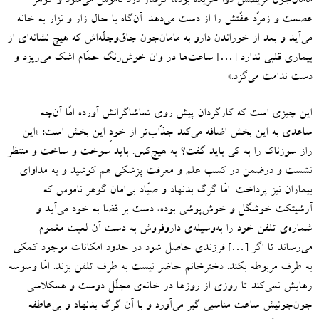
مامان‌جون مریضش دوا خریده بوده، گرفتار دزد ناموس می‌شود و گوهر
عصمت و زمرّد عفّتش را از دست می‌دهد
.
آن‌گاه با حال زار و نزار به خانه
می‌آید و بعد از خوراندن دارو به مامان‌جون چاق‌وچلّه‌اش که هیچ نشانه‌ای از
بیماری قلبی ندارد
[…]
ساعت‌ها در وان خوش‌رنگ حمّام اشک می‌ریزد و
دست ندامت می‌گزد
.»
این چیزی است که کارگردان پیش روی تماشاگرانش آورده امّا آن‌چه
ساعدی به این بخش اضافه می‌کند جذّاب‌تر از خودِ این بخش است
: «
این
راز سوزناک را به کی باید گفت؟ به هیچ‌کس
.
باید سوخت و ساخت و منتظر
نشست و درضمن در کسب علم و معرفت پزشکی هم کوشید و به مداوای
بیماران نیز پرداخت
.
امّا گرگ بدنهاد و صیّاد بی‌امان گوهر ناموس که
آرشیتکت خوشگل و خوش‌پوشی بوده، دست بر قضا به خود می‌آید و
شماره‌ی تلفن خود را به‌وسیله‌ی داروفروش به دست آن لعبت مغموم
می‌رساند تا اگر
[…]
فرزندی حاصل شود در حدود امکانات موجود کمکی
به طرف مربوطه بکند
.
دخترخانم حاضر نیست به طرف تلفن بزند
.
امّا وسوسه
رهایش نمی‌کند تا روزی از روزها در خانه‌ی مجلّل دوست و همکلاسی
جون‌جونیش ساعت مناسبی گیر می‌آورد و با آن گرگ بدنهاد و بی‌عاطفه