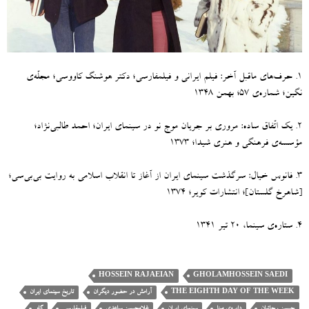
۱
.
حرف‌های ماقبل آخر
:
فیلم ایرانی و فیلمفارسی؛ دکتر هوشنگ کاووسی؛ مجلّه‌ی
نگین؛ شماره‌ی ۵۷؛ بهمن ۱۳۴۸
۲
.
یک اتّفاق ساده
:
مروری بر جریان موج نو در سینمای ایران؛ احمد طالبی‌نژاد؛
مؤسسه‌ی فرهنگی و هنری شیدا؛ ۱۳۷۳
۳
.
فانوس خیال
:
سرگذشت سینمای ایران از آغاز تا انقلاب اسلامی به روایت بی‌بی‌سی؛
[
شاهرخ گلستان
]
؛ انتشارات کویر؛ ۱۳۷۴
۴
.
ستاره‌ی سینما، ۲۰ تیر ۱۳۴۱
HOSSEIN RAJAEIAN
GHOLAMHOSSEIN SAEDI
THE EIGHTH DAY OF THE WEEK
آرامش در حضور دیگران
تاریخ سینمای ایران
حسین رجائیان
دایره‌ی مینا
سینمای ایران
غلامحسین ساعدی
فیلمفارسی
گاو