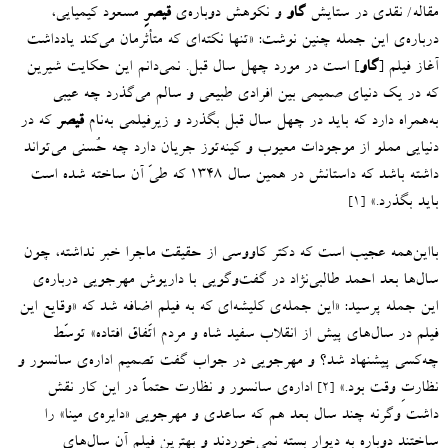
مقاله
/
نقدی در ستایش
گاو
و نکوهش دوباره‌ی
قیصرِ
مسعود کیمیایی،
درباره‌ی این جمله چنین نوشت
: «
تنها نکته‌ای که متأثرمان می‌کند یادداشت
آغاز فیلم
[
گاو
]
است در مورد چهل سال قبل
.
نمی‌دانم این حکایت شیرین
که در یک دنیای صمیمی بین افرادی طبیعی و سالم می‌گذرد چه عیبی
به‌همراه دارد که باید در چهل سال قبل بگذرد و زیرفیلمی به‌نام
قیصر
که در
دنیایی مملو از موجودات معیوب و کینه‌توز جریان دارد چه حُسنی می‌تواند
داشته باشد که داستانش در همین سال ۱۳۴۸ که طیّ آن ساخته شده است
باید بگذرد
.»
]
۱
[
بااین‌همه عجیب است که دکتر کاووسی از حقیقت ماجرا خبر نداشته، چون
سال‌ها بعد احمد طالبی‌نژاد در گفت‌وگویی با داریوش مهرجویی درباره‌ی
این جمله پرسید
: «
این جمله‌ی کلیشه‌ای که به فیلم اضافه شد که
«
وقایع این
فیلم در سال‌های پیش از انقلاب سفید شاه و مردم اتّفاق افتاده
»
توسّط
چه‌کسی پیشنهاد شد؟ و مهرجویی در جواب گفت تصمیم اداره‌ی سانسور و
نظارتِ وقت بود
.»
اداره‌ی سانسور و نظارت حتماً در این کار نقش
]
۲
[
داشت وگرنه چند سال بعد هم که ساعدی و مهرجویی
«
دایره‌ی مینا
»
را
ساختند دوباره به دیوار بسته نمی‌خوردند و بهترین فیلم آن سال‌های