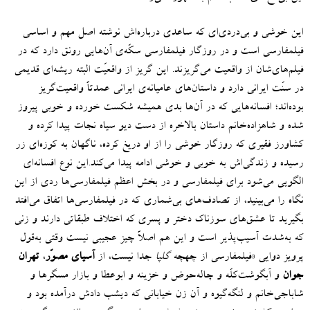
این خوشی و بی‌دردی‌ای که ساعدی درباره‌اش نوشته اصل مهم و اساسی
فیلمفارسی است و در روزگار فیلمفارسی سکّه‌ی آن‌هایی رونق دارد که در
فیلم‌های‌شان از واقعیت می‌گریزند
.
این گریز از واقعیّت البته ریشه‌ای قدیمی
در سنّت ایرانی دارد و داستان‌های عامیانه‌ی ایرانی عمدتاً واقعیت‌گریز
بوده‌اند؛ افسانه‌هایی که در آن‌ها بدی همیشه شکست خورده و خوبی پیروز
شده و شاهزاده‌خانم داستان بالاخره از دست دیو سیاه نجات پیدا کرده و
کشاورز فقیری که روزگار خوشی را از او دریغ کرده، ناگهان به کوزه‌ای زر
رسیده و زندگی‌اش به خوبی و خوشی ادامه پیدا می‌کند
.
این نوع افسانه‌ای
الگویی می‌شود برای فیلمفارسی و در بخش اعظم فیلمفارسی‌ها ردی از این
نگاه را می‌بینید، از تصادف‌های بی‌شماری که در فیلمفارسی‌ها اتفاق می‌افتد
بگیرید تا عشق‌های سوزناک دختر و پسری که اختلاف طبقاتی دارند و زنی
که به‌شدت آسیب‌پذیر است و این هم اصلاً چیز عجیبی نیست وقتی به‌قول
پرویز دوایی
«
فیلمفارسی از چهچه
گلپا
جدا نیست، از
آسیای مصوّر
،
تهران
جوان
و آبگوشت‌کلّه و چاله‌حوض و خزینه و ابوعطا و بازار مسگرها و
شاباجی‌خانم و لنگه‌گیوه و آن زن خیابانی که دیشب دادش درآمده بود و