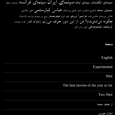
سینمای ایران
سینمای فرانسه
سینمای انگلستان
سینمای ایتالیا
سینمای مستقل
عباس کیارستمی
سینمای مستند
صفی یزدانیان
علی حاتمی
شاهرخ مسکوب
شعر
فرانسوآ تروفو
فیلم‌جستار
ناداستان
عکاس دوره‌های عکاسی‌نشده
فیلم کوتاه
موج نو سینمای فرانسه
چگونه می‌شنویدم؟ من از این دور حرف می‌زنم
ژان‌لوک گدار
کتاب خواندن
کریشتف کیشلوفسکی
کپی برابر اصل
دسته‌ها
English
Experimental
Shot
The best movies of the year so far
Two Shot
از چشم سینما
اعلان عمومی