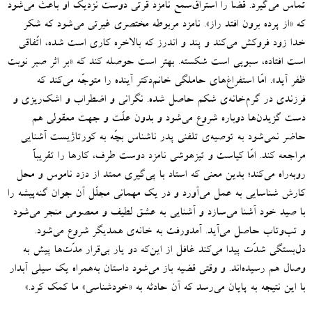
تماس می‌گیرد
.
قضا را استراق‌سمع نامزد قرتی دوست نزدیک او باعث می‌شود
که
«
از پرده برون افتد راز
».
نامزد مربوطه مختصری غیرتی می‌شود که شکر
خدا زود فروکش می‌کند و پند و اندرز که بالاخره کاری است شده، اتّفاقی
است افتاده، سبویی است شکسته
.
بهتر است حوصله کند که
«
بر اثر صبر نوبت
ظفر آید
».
امّا استفراغ‌های حاملگی خانم‌دکتر آینده را متوجّه می‌کند که
فرزندی در گرم‌خانه‌ی شکم حاصل شده
.
نگرانی و اضطراب و اشک‌ریزی و
دست‌ گزیدن‌ها دوباره شروع می‌‌شود و بدون علّت و جهت معقولی هم
حاضر نمی‌شود به توصیه‌ی تلفنی پدر ناشناس بچّه به کورتاژیست آشنایی
مراجعه کند
.
امّا کیاست و تیزهوشی نامزد دوست طرف، کارها را تقریباً
روبه‌راه می‌کند؛ بدین معنی که استاد با پی‌گیری ممتد از دزد ناموس و محل
کارش شناسایی به عمل می‌آورد و در یک مهمانی مجلّل آن جوان گنه‌پیشه را
با صید خود آشنا می‌‌سازد و آشنایی به عشق لطیف و معصومی منجر می‌شود
و تب‌وتاب حاصل می‌آید
.
آمد‌ورفت به خانه‌ی همدیگر شروع می‌شود
.
دل‌بستگی شدّت پیدا می‌کند غافل از این‌که دو یار بی‌قرار مدّت‌ها پیش به
وصال هم رسیده‌اند
.
و وقتی قضیه باز می‌شود داستان به‌همراه یک سیلی آبدار
با این نتیجه به پایان می‌رسد که آن حادثه به
«
خودشناسی
»
ما کمک کرد
.»