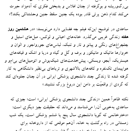
بی‌رگ‌وریشه و بوگرفته از چنان افلاس و بدبختی فکری که آدمیزاد حیرت
می‌کند کدام ذهن پرتی قادر بوده یک چنین سقط جنین وحشتناکی بکند؟
»
ساعدی در توضیح این‌که فیلم چه فضایی دارد می‌نویسد
: «
در
هشتمین روز
هفته
زندگی غریبی می‌گذرد
.
خانه‌های اعیانی و لوکس، مبل‌های استیل و
چلچراغ‌های رنگی و پیانو و تار و تنبک، لباس‌های جورواجور و الوان و
خروارها ماتیک و مانیکور و برف و گل و گیاه و دریا و اشک و قیافه‌های
هیستریک، آبجو، ویسکی، پیش‌خدمت‌های شیک‌پوش و اتومبیل‌های بی‌ام‌و و
هواپیمای تک‌نفره و کافه‌های بالاشهری و تریاهای بی‌نظیر دانشگاهی به کار
گرفته شده تا زندگی چند دانشجوی پزشکی ایرانی در آن‌ چنان جلوه‌ای کند
که گردی از واقعیّت بر دامن این دروغ بزرگ ننشیند
.»
نکته ظاهراً همین
«
زندگی چند دانشجوی پزشکی ایرانی
»
است؛ چیزی که
ساعدی به‌خوبی آن‌را می‌شناسد و می‌داند که حقیقت چیز دیگری است
:
«
دخترخانمی که گویا دانشجوی سال پنج یا ششم پزشکی است، یک شب
زمستانی در راه برگشت به خانه، آن‌هم موقعی که از داروخانه برای