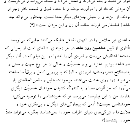
هوار می‌کشید و یخه می‌درید و فحش می‌داد و سنگ می‌پراند و می‌گریست و
آن مردانی که داد او را درآورده بودند و با خنده شوق و شعف ناظر زجر او
بودند، از این‌ها و از خیلی چیزهای دیگر جدا نیست
.
چه‌طور می‌تواند جدا
باشد؟ فیلمفارسی فرزند خلف آن زن و این مردان است
.»
]
۴
[
ساعدی تیر خلاص را در انتهای نقدش شلیک می‌کند؛ جایی‌که می‌نویسد
«
آثاری از قبیل
هشتمین روز هفته
در هر زمینه‌ای نشانه‌ای است از بحرانی که
مدت‌ها انتظارش می‌رفت و ثمره‌ی آن را نه‌تنها در این فیلم که در آثار دیگر
هم شاهد بودیم
. «
هنرِ
»
بی‌بو و خاصیّت و خالی از هر نوع جهت و معنی و
به‌اصطلاح
«
هنردوستان
»
امروزی سالم
!
که با پررویی کامل و برق‌آسا ساخته
می‌شوند زود روی خشت می‌افتند، موجودات علیل و ناقص‌الخلقه‌ای بار
می‌آورد که جز آلودن فضا و به گندوگُه کشیدن خودشان خاصیّت دیگری
ندارند
.
من از این فیلم‌ساز می‌پرسم تو که خودشناسی را توصیه می‌کنی؛
خودشناسی چیست؟ آدمی که بیچارگی‌های دیگران و بی‌فکری خود و
فلاکت‌ها و تیرگی‌های دنیای اطراف خود را نمی‌شناسد چگونه می‌تواند مثلاً
خود را بشناسد؟
»