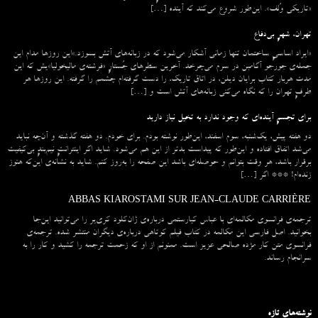
«تاریکی وُلف». این‌طور شروع می‌‌کند که آینده […]
تهران، شهرِ بی‌دفاع
«ایراد اساسیِ ساختمان تنها زمانی آشکار می‌شود که در زبانه‌‌های آتش بسوزد.»این روزها مدام این
جمله‌ی جورجو آگامبن در سرم می‌چرخد. آخرین سطرهای جُستارِ «فرشته‌ی مالیخولیا»یش که این
مدت هربار کتاب برایان دیلن، در اتاق تاریک، را دست گرفته‌ام چشمم را گرفته. این روزها هر
طرفِ تهران را که نگاه می‌کنی زبانه‌های آتش است و […]
برای تجسمِ آینده‌ای که وجود ندارد به تخیل نیاز دارید
دو هفته پیش، یک‌شنبه، سوم اسفند، این‌طور نوشته بودم. برای خودم. دو هفته گذشته و آن‌چه نباید
می‌شد اتفاق افتاده و این‌طور که پیداست بدتر از این هم می‌شود. شاید اگر اینترانتِ نیم‌بندِ بی‌کیفیت
برقرار باشد، هر وقت بتوانم و حوصله‌ای باشد این صفحه را به‌روز کنم. شاید به نشانه‌ی این‌که هنوز
زنده‌ام! *** اگر […]
ABBAS KIAROSTAMI SUR JEAN-CLAUDE CARRIÈRE
ترجمه‌ی فرانسوی مکالمه‌ای با عباس کیارستمی درباره‌ی ژان‌کلود کری‌یر را می‌توانید این‌جا
بخوانید. اصل فارسی این مکالمه در کتاب فیلم کوتاهی درباره‌ی دیگران منتشر شده. ترجمه‌ی
فرانسوی متن کار مژده صالحی عزیز است. ممنونم از او که زحمت ترجمه را کشید و کار را به
سرانجام رساند.
نوشته‌های تازه