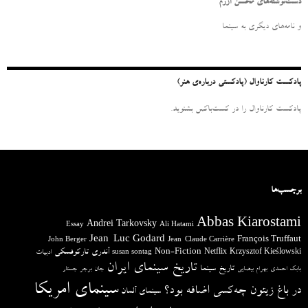
و
دست‌نوشته‌های محسن آزرم
ب
ر
و نامه‌‌های دیگری به سینما
ا
ی
:
پادکست کارناوال (پادکستی درباره‌ی هنر)
پادکست کارناوال را در کست‌باکس بشنوید.
برچسب‌ها
Abbas Kiarostami
Andrei Tarkovsky
Essay
Ali Hatami
Jean-Luc Godard
François Truffaut
John Berger
Jean-Claude Carrière
آندری تارکوفسکی
Non-Fiction
Krzysztof Kieślowski
Netflix
ادبیات
susan sontag
تاریخ سینمای ایران
تاریخ سینما
بابک احمدی
بهرام بیضایی
جان برجر
جستار
سینمای امریکا
در باغ زیتون چه‌کسی اضافه بود؟
سینمای آلمان