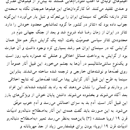
«
فیلم‌های اوّلیه‌ی ما اغلب ملودرام‌هایی هستند که بیش‌تر از فیلم‌های مصری
و هندی تقلید می‌کنند
.
امّا کارگردان‌های این فیلم‌ها هم‌چنان نگاه به صحنه‌ی
تئاتر دارند؛ نگاهی که سینمای ایران را بی‌تحرّک و تنبل بار می‌آورد
.»
این‌گونه
جواب داده بود که
«
تئاتر در کشور ما گروه تماشاچی محدود خودش را دارد
.
تئاتر در ایران از زمان رضا شاه شروع شد و بعد از جنگ جهانی دوّم در
محدوده‌ی تئاتر سیاسی عمومیّت یافت
.
البته یک گرایش دیگر هم مثل همان
گرایشی که در سینمای ایران هم رشد بسیاری کرد وجود داشت و آن عبارت
بود از گرایش به پرداخت مسائل اخلاقی و عشقی که همواره باب روز است
و یک‌نوع سانتی‌مانتالیسم در آن‌ها به چشم می‌خورد
.
این قبیل آثار عموماً از
روی قصّه‌ها و نوشته‌های خارجی و ترجمه شده ساخته می‌شدند
.
بنابراین
سینما به طرح این قبیل آثار گرایش پیدا می‌کند؛ قصّه‌هایی که نتایج اخلاقی
در بردارند و کسانی را نشان می‌دهند که به راه بد کشیده شده‌اند
.
این افراد
بعد آگاه می‌شوند و بخشوده می‌شوند
.
داشتن پایان خوش از ویژگی‌های بارز
این قبیل آثار است
.
آدم بد به سزای اعمالش می‌رسد و آدم خوب موفّق
می‌شود
.
به این صورت باید گفت همه‌ی این آثار به‌اصطلاح دنباله‌رو ادبیّات
قرن ۱۹ اروپا هستند
.»
بااین‌همه به‌نظر می‌رسد تعبیر
«
به‌اصطلاح
دنباله‌رو
]
۳
[
ادبیّات قرن ۱۹ اروپا
»
بودن برای فیلمفارسی زیاد از حدّ مهربانانه و