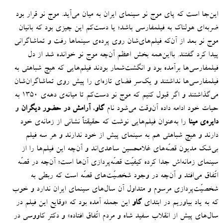
این‌جا است که پای موج نو سینمای ایران به میان می‌آید
.
موج نو قرار بود
ضربه‌ای هولناک به فیلمفارسی باشد؛ یا دست‌کم این چیزی بود که بانیان
موج نو بعد از آن‌که فیلم‌های‌شان روی پرده‌ی سینماها رفت و تماشاگرانی
پیدا کرد گفتند
.
بااین‌همه بخش اعظم آن‌چه موج نو خوانده شد از دل
فیلمفارسی‌ها برآمده بود و انگشت‌شمار بودند فیلم‌هایی که هیچ شباهتی به
فیلمفارسی‌ها نداشتند و یک‌سر فضای تازه‌ای را پیش روی تماشاگران‌شان
می‌گذاشتند و اگر قبول کنیم که موج نو دست‌کم تا میانه‌ی دهه‌ی ۱۳۵۰ به
حیات خود ادامه داده آن‌وقت می‌شود نام
گاو
،
آرامش در حضور دیگران
و
دایره‌ی مینا
را به‌عنوان فیلم‌هایی نوشت که حقیقتاً نشانی از زمانه‌ی خود
دارند و هیچ شباهتی هم به سینمای پیش از خود ندارند و هر سه فیلم
بی‌شک مدیون قصّه‌های غلامحسین ساعدی‌اند و آن‌چه این فیلم‌ها را از
سینمای زمانه‌اش جدا کرده کیفیّت قصّه‌پردازی آن‌ها است؛ آن‌چه در قصّه
اتّفاق می‌افتد و آن‌چه در وجود شخصیّت‌های قصّه است که ربطی به
شخصیّت‌پردازی مرسوم و متداول آن سال‌‌های سینمای ایران ندارد و خوب
که به یاد بیاوریم در ابتدای
گاو
این جمله آمده بود که
«
وقایع این فیلم در
سال‌های پیش از انقلاب سفید شاه و مردم اتّفاق افتاده
»
و دکتر کاووسی در