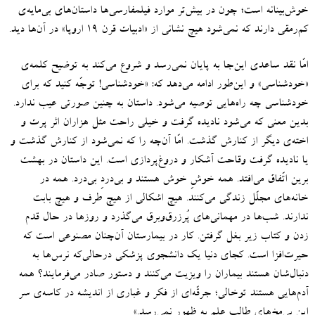
خوش‌بینانه است؛ چون در بیش‌تر موارد فیلمفارسی‌ها داستان‌های بی‌مایه‌ی
کم‌رمقی دارند که نمی‌شود هیچ نشانی از
«
ادبیات قرن ۱۹ اروپا
»
در آن‌ها دید
.
امّا نقد ساعدی این‌جا به پایان نمی‌رسد و شروع می‌کند به توضیح کلمه‌ی
«
خودشناسی
»
و این‌طور ادامه می‌دهد که
: «
خودشناسی
!
توجّه کنید که برای
خودشناسی چه راه‌هایی توصیه می‌شود
.
داستان به چنین صورتی عیب ندارد
.
بدین معنی که می‌شود نادیده گرفت و خیلی راحت مثل هزاران اثر پرت و
اخته‌ی دیگر از کنارش گذشت
.
امّا آن‌چه را که نمی‌شود از کنارش گذشت و
یا نادیده گرفت وقاحت آشکار و دروغ‌پردازی است
.
این داستان در بهشت
برین اتّفاق می‌افتد
.
همه خوشِ خوش هستند و بی‌دردِ بی‌درد
.
همه در
خانه‌های مجلّل زندگی می‌کنند
.
هیچ اشکالی از هیچ طرف و هیچ بابت
ندارند
.
شب‌ها در مهمانی‌های پُرزرق‌وبرق می‌گذرد و روزها در حال قدم
زدن و کتاب زیر بغل گرفتن
.
کار در بیمارستان آن‌چنان مصنوعی است که
حیرت‌افزا است
.
کجای دنیا یک دانشجوی پزشکی درحالی‌که نرس‌ها به
دنبال‌شان هستند بیماران را ویزیت می‌کنند و دستور صادر می‌فرمایند؟ همه
آدم‌هایی هستند توخالی؛ جرقّه‌ای از فکر و غباری از اندیشه در کاسه‌ی سر
این بی‌مخ‌های طالب علم به ظهور نمی‌رسد
.»