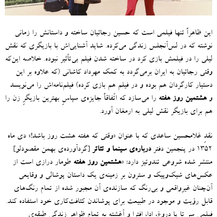
این ظاهراً تنها فیلمی است که حسین رجائیان ساخته و داستانش را زمانی
نوشته که در لس‌آنجلس زندگی می‌کرده
.
شاید آشنایی‌اش با بازیگری که نقش
لیلی را در فیلمش بازی کرد در ساخته شدن فیلم بی‌تأثیر نبوده
.
خلاصه این‌که
وقتی رجائیان به ایران برمی‌گردد به کمک مهرداد کاشانی
(
که علاوه بر این
دستیار کارگردان هم بوده و در فیلم هم بازی کرده
)
فیلم‌نامه‌اش را می‌نویسد
و
هشتمین روز هفته
را می‌سازد که اتّفاقاً جایزه‌ی سپاسِ بهترین بازیگرِ زن را
هم برای بازیگر نقش لیلی به ارمغان آورد
.
نقدِ غلامحسین ساعدی که با عنوان
«
وقتی که هفته هشت روز باشد
!»
دی ماه
۱۳۵۲ در پنجمین دفتر
درباره‌ی سینما و تئاتر
[
گردآورده‌ی بهمن مقصودلو
]
منتشر شده شروعی تندوتیز دارد
: «
هشتمین روز هفته
طومار درازی است از
عکس‌های شیک‌وپیک و سترون بر زمینه‌ی یک داستان پوشالی و وقایعی
آن‌چنان غیرواقعی و بی‌رنگ که سازنده‌ی آن مجبور شده از تمام رنگ‌های
قابل رؤیت و موجود در طبیعت برای پوشاندن کثافت‌کاری خود استفاده کند
.
فیلمی سر تا پا دروغ، ادا، افترا و آغشته به تمام ظواهر زندگی طبقه‌ی