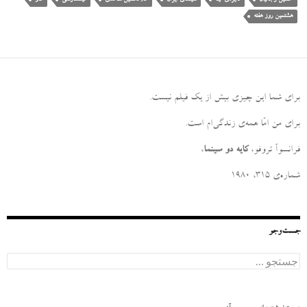
هشتمین روز هفته
برای شما این چیزی بیش از یک فیلم نیست
.
برای من امّا همه‌ی زندگی‌ام است
.
فرانسوآ تروفو،
کایه دو سینما
،
شماره‌ی ۳۱۵، ۱۹۸۰
جست‌وجو
ج
س
ت
ج