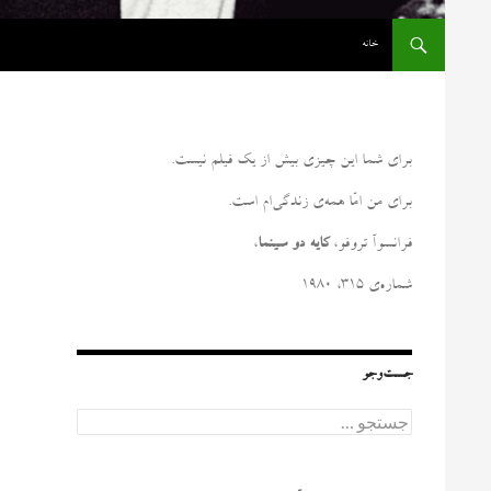
رفتن به نوشته‌ها
خانه
برای شما این چیزی بیش از یک فیلم نیست
.
برای من امّا همه‌ی زندگی‌ام است
.
فرانسوآ تروفو،
کایه دو سینما
،
شماره‌ی ۳۱۵، ۱۹۸۰
جست‌وجو
ج
س
ت
ج