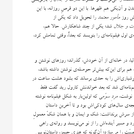
معتمد
را می‌نوشت و عصرها
قدرت و جلال
را بازنویسی
ن و آن‌یکی هم ظهرها. با این دو قرصِ روزانه، با این
شش روز
مأمور معتمد
را تحویل داد که یکی از
ت و جلال
شد؛ یکی از چند شاهکارش. حالا هم،
ل فیلم‌نامه‌ای را بنویسد که بعداً، وقتی تمامش کرد،
لیا، در خانه‌ای از آن خودش، گذراند؛ روزهای نوشتن و
هم برای این‌که بیش‌تر حوصله‌ی نوشتن داشته باشد،
 هوشیاری‌اش را به حدی برساند که بشود هشت ساعت در
لم‌نامه‌ای شد که بعد خواندنش کارول رید گفت فقط
چه نوشت،
مردِ سوّم
ی که اولین‌بار به شکل فیلم‌نامه نوشته
جه‌ی سال‌های کودکی‌اش بود و تا آخرین داستان
 سرش برنداشت: شک و ایمان و با همان شکّ معمولِ
و مسیر آینده‌اش را از نو می‌نویسد و روانه‌ی راهی
ت را می‌سازد؛ آن‌گونه که هنری جیمز، داستان‌نویسِ