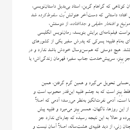
ان کوتاهی که گراهام گرین، استاد بی‌بدیل داستان‌نویسی،
ش افتاد؛ داستانی که دست‌آخر عنوانش
بُت سقوط‌کرده
شد
مونیخ
و
افتخار حقیقی
و
جداافتاده
، از دوستش،
است فیلم‌نامه‌ای برایش بنویسد، رمان‌نویس انگلیسی
 به‌نام فلیپه؛ پسرکی که پدرش سفیر یکی از کشورهای
می‌کشد. هیچ دوستی که هم‌سن‌وسال خودش باشد ندارد و در
جز بِینِز، سرپیش‌خدمت جناب سفیر؛ قهرمان زندگی‌اش؛ یا
حسابی تحویل می‌گیرد و همین گرم گرفتن، همین
ا فقط بِینِز است که به چشم فلیپه این‌قدر محبوب است و
ست، آدمی نفرت‌انگیز به‌نظر می‌رسد؛ آدمی که اصلاً
ن روزها، ناگهان، همسر بِینِز می‌میرد و فلیپه پیش
رده و حالا به این نتیجه رسیده که چاره‌ای ندارد جز
نان زنی، از دید فلیپه‌ی هشت‌ساله، اصلاً آسان نیست و