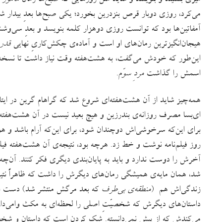
میزی بنشیند و بنویسد و شاید مثل روزهایی که صبح‌ها رمان
مأمور 
می‌کرد، روزی دوبار قرص بنزدرین بخورد؛ یکی صبح‌ها بعدِ بیدار شد
آمفاتین‌ها بود که توانست روزی دوهزار کلمه بنویسد و بعدِ سی‌و
هیجان‌انگیزترین رمان‌های او است و آماده‌ی چکش‌کاریِ نهایی
قدر
این‌طور که خودش می‌گفت، به هشت‌هفته وقت نیاز داشت تا نسخه‌ی او
اسمش را گذاشت
مردِ سوّم
.
همه‌چیز شاید از آن هشت‌هفته‌ای شروع شد که گراهام گرین در ایتا
ای‌بسا مصرف روزانه‌ی بندرزین و هیچ بعید نیست در آن هشت‌هفته 
برای این‌که سرخوشی‌اش دوچندان شود، برای این‌که آرام باشد و
روز فیلم‌نامه نوشت و خط زد. هرچه بود، نتیجه‌ی آن هشت‌هفته فی
آخرش را دوست ندارد و باید به پایان‌بندی دیگری فکر کنند. آن‌
شد، همان مایه‌ی همیشگی رمان‌های دیگرش را داشت که ظاهراً نتی
زندگی‌اش هم (
منطقه‌ی بی‌طرف
که بعد مرگش منتشر شد) دست از
داستان‌های دیگرش که شخصیّتِ اصلی را لحظه‌ای به مکث وامی‌دارد 
می‌کندش که از پیش نمی‌دانسته. شک کردن است که داستان و شخصیّ