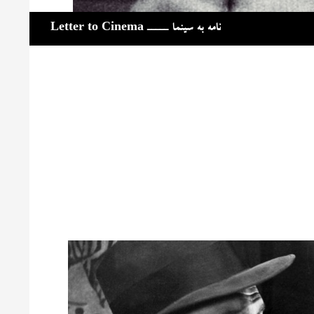
جست‌وجو
نامه به سینما ـــــ Letter to Cinema