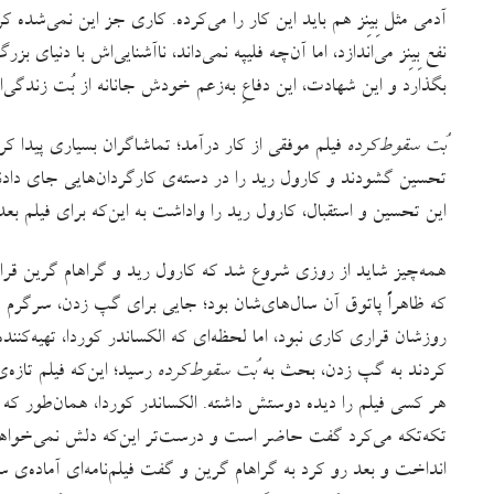
آدمی مثل بِینِز هم باید این کار را می‌کرده. کاری جز این نمی‌شده
نفع بِینِز می‌اندازد، اما آن‌چه فلیپه نمی‌داند، ناآشنایی‌اش با دنیای ب
بگذارد و این شهادت، این دفاعِ به‌زعم خودش جانانه از بُت زندگی‌
بُت سقوط‌کرده
فیلم موفقی از کار درآمد؛ تماشاگران بسیاری پیدا ک
تحسین گشودند و کارول رید را در دسته‌ی کارگردان‌هایی جای دادند
این تحسین و استقبال، کارول رید را واداشت به این‌که برای فیلم ب
همه‌چیز شاید از روزی شروع شد که کارول رید و گراهام گرین قرا
که ظاهراً پاتوق آن سال‌های‌شان بود؛ جایی برای گپ زدن، سرگرم
روزشان قراری کاری نبود، اما لحظه‌ای که الکساندر کوردا، تهیه‌کن
کردند به گپ زدن، بحث به
بُت سقوط‌کرده
رسید؛ این‌که فیلم تاز
هر کسی فیلم را دیده دوستش داشته. الکساندر کوردا، همان‌طور که
تکه‌تکه می‌کرد گفت حاضر است و درست‌تر این‌که دلش نمی‌خواهد ف
انداخت و بعد رو کرد به گراهام گرین و گفت فیلم‌نامه‌ای آماده‌