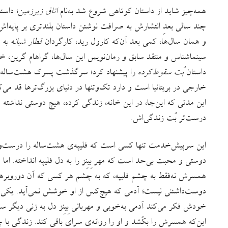
همه‌چیز شاید از داستان کوتاهی شروع شد به‌نام
اتاق زیرزمین
؛ داست
چند سالی بعدِ انتشارش به صرافت نوشتن داستان بلندتری بر پایه‌ا
و همان سال‌ها، کمی بعد آن‌که کارول رید، کارگردان
قطار شبانه به 
سینماشناس و منتقد سابق و رمان‌نویس این سال‌ها، گراهام گرین، خو
داستان
بُت سقوط‌کرده
را پیشنهاد کرد؛ سرگذشت پسرک هشت‌ساله‌ای
خارجی در بریتانیا است و دارد تک‌وتنها در دنیای بزرگ‌ترها قد 
این مدتی که این‌جا، در این خانه، زندگی کرده، هیچ دوستی نداشته 
درست‌تر بُت زندگی‌اش.
این سرپیش‌خدمت تنها کسی است که فلیپه‌ی هشت‌ساله را درست‌و
دوستی و محبت بی‌حد است که مهر بِینِز را به دل فلیپه انداخته. ام
همسرش نه‌فقط به چشم فلیپه، که به چشم هر کسی که آن دوروبرها ا
دوست‌داشتنی نیست؛ آدمی که هیچ‌کس از او خوشش نمی‌آید. یکی از ای
خودش فکر می‌کند آدمی به‌خوبی و مهربانی بِینِز دل به زنی دیگر سپ
این‌که همسرش را بکُشد و او را روانه‌ی سرای باقی کند. زندگی با چ