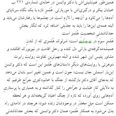
همین‌طور هم‌نشینی‌اش با دکتر واتسن در خانه‌ی شماره‌ی ۲۲۱ ب
خیابان بیکر و درگیری‌اش با موریارتی. هُلمزِ تازه با یک نگاه سرتاپای
آدم‌ها را می‌کاود و آن‌چه را لازم است در چشم‌ها یا رفتارشان می‌یابد و
البته همه‌ی این‌ها را باید به جدّیتی اضافه کرد که انگار بخشِ
جداناشدنیِ شخصیتِ هُلمز است.
هُلمزِ سوّم در
بدیهیّات
است؛ شرلوک هُلمزی که از لندنِ
همیشه‌مه‌گرفته‌ی بارانی دل کنده و رحل اقامت در نیویورک افکنده و
مشاور پلیس این شهر شده و البتّه مهم‌ترین تفاوتِ روایت رابرت
دوهرتی با روایت‌های دیگرِ داستان‌های هُلمز این است که دکتر واتسن
این‌بار اسمش جان نیست؛ جون است و همین تغییرِ اسم نشان می‌دهد
که به‌جای آقای دکترِ بازگشته از جنگ با خانم‌دکتری جرّاح طرفیم که
به دلایلی کارِ طبابت و جرّاحی را کنار گذاشته و به همیاری یا پرستاریِ
آدم‌هایی روی آورده که تازه از چنگِ اعتیاد گریخته‌اند و هر لحظه
ممکن است میلِ مخدّر در وجودشان زنده شود؛ هرچند در ادامه‌ی راه
بدل می‌شود به همکارِ هُلمز؛ همان دکتر واتسنی که بخش جداناشدنیِ