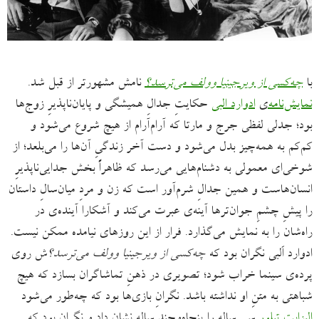
با
چه‌کسی از ویرجینیا وولف می‌ترسد؟
نامش مشهورتر از قبل شد.
نمایش‌نامه
‌ی
ادوارد البی
حکایتِ جدالِ همیشگی و پایان‌ناپذیرِ زوج‌ها
بود؛ جدلی لفظی جرج و مارتا که آرام‌آرام از هیچ شروع می‌شود و
کم‌کم به همه‌چیز بدل می‌شود و دست آخر زندگیِ آن‌ها را می‌بلعد؛ از
شوخی‌ای معمولی به دشنام‌هایی می‌رسد که ظاهراً بخش جدایی‌ناپذیرِ
انسان‌هاست و همین جدالِ شرم‌آور است که زن و مردِ میان‌سالِ داستان
را پیشِ چشمِ جوان‌ترها آینه‌ی عبرت می‌کند و آشکارا آینده‌ی در
راه‌شان را به نمایش می‌گذارد. فرار از این روزهای نیامده ممکن نیست.
ادوارد اَلبی نگران بود که
چه‌کسی از ویرجینیا وولف می‌ترسد؟
ش روی
پرده‌ی سینما خراب شود؛ تصویری در ذهنِ تماشاگران بسازد که هیچ
شباهتی به متنِ او نداشته باشد. نگرانِ بازی‌ها بود که چه‌طور می‌شود
الیزابت تیلورِ
سی ساله را پنجاه‌وچند ساله نشان داد و نگران بود که