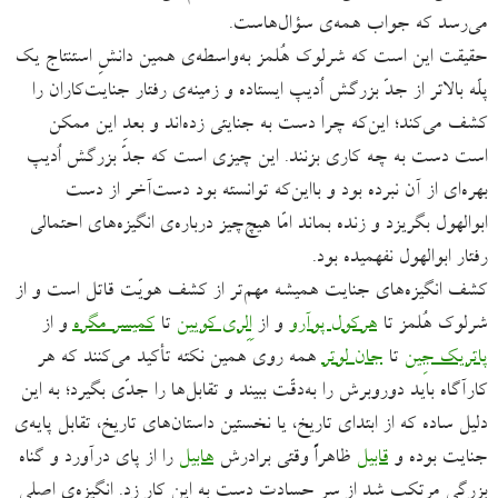
می‌رسد که جواب همه‌ی سؤال‌هاست.
حقیقت این است که شرلوک هُلمز به‌واسطه‌ی همین دانشِ استنتاج یک
پلّه بالاتر از جدّ بزرگش اُدیپ ایستاده و زمینه‌ی رفتار جنایت‌کاران را
کشف می‌کند؛ این‌که چرا دست به جنایتی زده‌اند و بعدِ این ممکن
است دست به چه کاری بزنند. این چیزی است که جدّ بزرگش اُدیپ
بهره‌ای از آن نبرده بود و بااین‌که توانسته بود دست‌آخر از دست
ابوالهول بگریزد و زنده بماند امّا هیچ‌چیز درباره‌ی انگیزه‌های احتمالی
رفتار ابوالهول نفهمیده بود.
کشف انگیزه‌های جنایت همیشه مهم‌تر از کشف هویّت قاتل است و از
شرلوک هُلمز تا
هرکول پوآرو
و از
اِلِری کویین
تا
کمیسر مگره
و از
پاتریک جِین
تا
جان لوتر
همه روی همین نکته تأکید می‌کنند که هر
کارآگاه باید دوروبرش را به‌دقّت ببیند و تقابل‌ها را جدّی بگیرد؛ به این
دلیل ساده که از ابتدای تاریخ، یا نخستین داستان‌های تاریخ، تقابل‌ پایه‌ی
جنایت بوده و
قابیل
ظاهراً وقتی برادرش
هابیل
را از پای درآورد و گناه
بزرگی مرتکب شد از سرِ حسادت دست به این کار زد. انگیزه‌ی اصلی