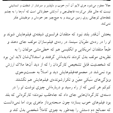
حالا معلوم می‌شود هری لایم آن آدم خوب و دلپذیر و سرشار از شفقت و انسانیتی
نیست که هالی فکر می‌کرده؛ قاچاق‌چی و آدم‌کش خطرناکی است که آدم‌ها را به چشم
نقطه‌های کوچکی روی زمین می‌بیند و به هیچ‌چیز جز خودش و موفقیتش فکر
نمی‌کند.
بختش آن‌قدر بلند نبود که منتقدان فرانسوی‌ شیفته‌ی فیلم‌هایش شوند و
او را در رده‌ی مقرّبان سینما، در رده‌ی فیلم‌سازان مولف جای دهند و
طبعاً منتقدان امریکایی و انگلیسی هم که خطی‌مشی مولفان را به
نظریه‌ی مولف بدل کردند نادیده‌اش گرفتند و استدلال‌شان لابد این بود
که شخصتیت قابل تشخیص کارگردان را که از دید آن‌ها ملاک ارزش
بود نمی‌شد در مجموعه‌فیلم‌هایش دید و اصلاً به جست‌وجوی
ویژگی‌های سَبکیِ معیّن و تکرارشونده‌ی فیلم‌هایش هم نگشتند.
کم‌کم هر کسی که از راه رسید و درباره‌اش چیزی نوشت او را در
دسته‌ی کارگردان‌هایی جای داد که جاه‌طلب نبودند؛ کارگردانی که بلد
بود فیلم‌های خوب بسازد؛ چون صحنه‌پرداز ماهری بود، اما نمی‌دانست
که مصالح دم دستش را چه‌طور به چیزی کاملاً شخصی بدل کند و