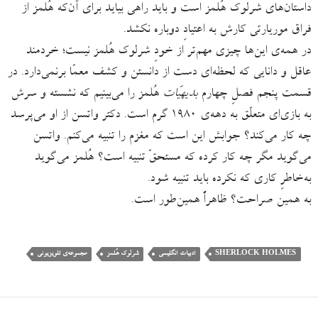
داستان‌های شرلوک هُلمز است و باید راهی بیاید برای آن‌که هُلمز از
فراق موریارتی کارش به اعتیادِ دوباره نکشد.
در همه‌ی این‌ها چیزی مهم‌تر از خودِ شرلوک هُلمز نیست؛ خردمند
عاقل و دانایی که لحظه‌ای دست از دانستن و کشف معمّا برنمی‌دارد. در
قسمت پنجم فصلِ چهارم
بدیهیّات
هُلمز را می‌بینیم که نشسته و سرش
به بازی‌ای متعلّق به‌ دهه‌ی ۱۹۸۰ گرم است. دکتر واتسن از او می‌پرسد
چه کار می‌کند؟ جوابش این است که مغزم را تنبیه می‌کنم. واتسن
می‌گوید مگر چه کار کرده که مستحقّ تنبیه است؟ هُلمز می‌گوید
به‌خاطرِ کاری که نکرده باید تنبیه شود.
به همین صراحت؟ ظاهراً همین‌طور است.
SHERLOCK HOLMES
ادبیات انگلیسی
شرلوک هُلمز
مجموعه‌ی تلویزیونی