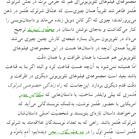
مجموعه‌ی فیلم‌های تلویزیونی‌ای هم که جرمی بِرِت در نقش شرلوک
هُلمز ظاهر شد تقریباً همان چیزی‌ست که عشّاق شرلوک هُلمز در ذهن
می‌پروراندند؛ چیزی که اگر کانن دویل زنده می‌ماند و داستان‌نویسی را
کنار می‌گذاشت و به‌جای نوشتن داستان‌ در
مجلّه‌ی استرَند
ترجیح
می‌داد در تلویزیون سریال بسازد نتیجه‌ی کارش چنین چیزی می‌شد.
تقریباً همه‌ی آن‌چه در داستان‌ها هست در این مجموعه‌ی فیلم‌های
تلویزیونی هم هست؛ با همان ظرافت و با همان دقّت.
امّا همیشه نمی‌شود به آن‌چه هست قناعت کرد و البته اگر بنا به قناعت
باشد بعید است مجموعه‌ی فیلم‌های تلویزیونی دیگری در ظرافت و
دقّت قدم دیگری بردارد. این‌جاست که راهِ
زندگیِ خصوصیِ شرلوک
هُلمز
ی که بیلی وایلدر ساخت، یا داستان‌هایی که
نیکلاس مه‌یرِ
امریکایی با حضور هُلمز نوشت، به‌کمکِ نویسندگانی می‌آید که
می‌خواهند داستان تازه‌ای بنویسند و شخصیّت اصلی داستان‌شان
شرلوک هُلمز باشد. راهی که به تعداد نویسندگانِ علاقه‌مند به شرلوک
هُلمز است: هُلمزِ اوّل را در
دو فیلم گای ریچی
دیده‌ایم؛ آدمِ بامزّه و