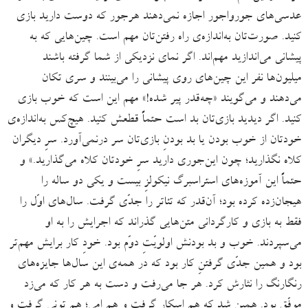
عدسی‌های جورواجور اجازه نمی‌دهند هرجور که دوست دارید بازی
کنید. صورت‌تان به‌اندازه‌ی راه رفتن‌تان مهم است. چین‌هایی که به
پیشانی می‌اندازید مهم‌اند. اگر نمای نزدیکی از شما گرفته باشند
میلیون‌ها نفر این چین‌های روی پیشانی را می‌بینند و سری تکان
می‌دهند و می‌گویند «چه‌قدر پیر شده!» مهم این است که خوب بازی
کنید. اگر دیدید بازی‌تان بد است حتماً قطعش کنید. هیچ‌کس به‌اندازه‌ی
خودتان از خوب بودن یا بد بودنِ بازی‌تان سر درنمی‌آورد. سرِ دیگران
کلاه نگذارید؛ چون این‌جوری دارید سرِ خودتان کلاه می‌گذارید.» و
حتماً این آموزه‌های استراسبرگ نیکولزِ بیست‌ و یکی‌ دو ساله را
هیجان‌زده کرده بود؛ آن‌قدر که تئاتر را جدّی گرفت. سال‌های اوّل را
فقط به بازی و کارگردانی متن‌هایی گذراند که اجرایش را به او
می‌سپردند. خوب و بد بودنش اولویّتِ دوّم بود. خودِ کار برایش مهم‌تر
بود و همین جدّی گرفتنِ کار بود که در همه‌ی این سال‌ها جایزه‌های
رنگارنگ را نثارش کرد. هر جا می‌رفت و دست به هر کار که می‌زد
موفّق بود. همین شد که هم اسکار گرفت و هم اِمی؛ هم تونی گرفت و