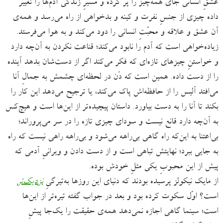
عشقِ انسانی جای همه‌چیز را پُر کرده و مسیرِ زندگی آدم‌ها را تغییر
داده چیزی از جنسِ نفرت و کینه و بدخواهی از راه می‌رسد و همه‌ی
آن عشق و علاقه و محبّتِ انسانی را دود می‌کند و به هوا می‌فرستد.
زیاده‌خواهی است که آدم را نابود می‌کند؛ قناعت نکردن به آن‌چه دارد
و خواستنِ چیزهای تازه‌ای که فکر می‌کند اگر از دست‌شان بدهد آینده
را از دست داده. همین است که دَن در لحظه‌ای چشمش به جمالِ آنا
می‌افتد آلیس را از حافظه‌اش پاک می‌کند،‌ یا ترجیح می‌دهد این کار را
بکند تا آنا را به دست بیاورد. داستان پیچیده‌تر از این‌ها است و هیچ‌کس
به آن‌چه دارد قانع نیست و سودای چیزی تازه را در سر می‌پروراند؛
بی‌اعتنا به این‌که راه گاهی بی‌راهه می‌شود و بی‌راهه راهی نیست که راه
به جایی ببرد؛ نهایتش تباهی است و از دست دادن و ویرانیِ آدمی که
پیش از این محبوبِ یکی مثلِ خودش بوده.
از مایک نیکولز پرسیده بودند که دنیای این روزها به‌تیرگیِ
نزدیک‌تر
است؟ اوّل سکوت کرده بود و بعد در جواب گفته تیره‌تر از این‌ها
است؛ سینما گاهی اجازه نمی‌دهد همه‌ی حقیقت را یک‌جا پیشِ