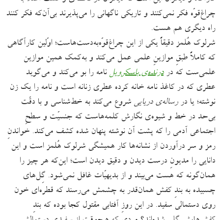
چراغ‌قوّه فکر نمی‌کنند و تاریکی ناگهانی را می‌پذیرند بی‌آن‌که فکر کنند
راه دیگری هم هست.
شرلوک هُلمز دقیقاً یکی از این چراغ‌قوّه‌به‌دست‌هاست؛ اوّلین کارآگاهی‌
که کاملاً طبقِ موازینِ علمی عمل می‌کند و به‌کمک همین موازین
علمی‌ست که در
درنده‌ی باسکرویل
نامه را بو می‌کند و می‌گوید
عطری که در کاغذ نامه خانه کرده عطری زنانه است و نامه را یک زن
نوشته؛ یا در
رساله‌‌ی دریایی
شروع می‌کند به خط‌شناسی و با دقّت
بی‌حد در خط و شیوه‌ی نگارش کلمه‌هاست که جنسیّت و سطحِ
اجتماعی آدمی را که پشت آن نوشته پنهان شده کشف می‌کند. خواندنِ
رمز و سر درآوردن از نشانه‌ها کار همیشگی شرلوک هُلمز است و این
دانایی را مدیونِ درست دیدن و دقیق دیدن است؛ این‌که هر چیز را
همان‌گونه که هست می‌بیند و از بدیهیّات غافل نمی‌شود. گِل‌های
چسبیده به بندِ کفش همان‌قدر به چشمش می‌رسند که قطره‌ای خون
روی دستمالی سفید. در این روزِ آفتابی مقتول کجا بوده که بندِ