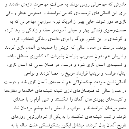
مادرش که مهاجرانی روس بودند به صرافتِ مهاجرتِ تازه‌ای افتادند و
برای این آلمانی‌های ترسیده‌ای که می‌خواستند از دسترسِ هیتلر و باقیِ
نازی‌ها دور شوند جایی بهتر از امریکا نبود؛ سرزمینِ مهاجرانی که به
جست‌وجوی زندگی بهتر و خیالی آسوده‌تر خانه و زندگی را رها کرده
و گوشه‌ای از این کشورِ بزرگ را برای ادامه‌ی زندگی انتخاب کرده
بودند. درست در همان سالی که اتریش را ضمیمه‌ی آلمانِ نازی کردند
و اتریش هم بدونِ تصویبِ پارلمان پذیرفت که کشوری مستقل نباشد
و ضمیمه‌ی آلمانِ نازی شود و درست در همان سالی که آلمانِ نازی،
ایتالیا، فرانسه و بریتانیا قراردادِ مونیخ را امضا کردند و نواحی
آلمانی‌نشین سودتِ چکسلواکی هم ضمیمه‌ی آلمانِ نازی شد و درست
در همان سالی که قلچماق‌های نازی شبانه شیشه‌های خانه‌ها و مغازه‌ها
و کنیسه‌های یهودی‌های آلمان را شکستند و شبی آرام را با صدای
منحوس‌شان خراشیدند و خواب و آرامش را به چشمِ مردمان تباه
کردند و شبِ شیشه‌های شکسته را به یکی از شرم‌آورترین روزهای
تاریخِ آلمان بدل کردند، میشائل ایگور پشکوفسکیِ هفت ساله پا به