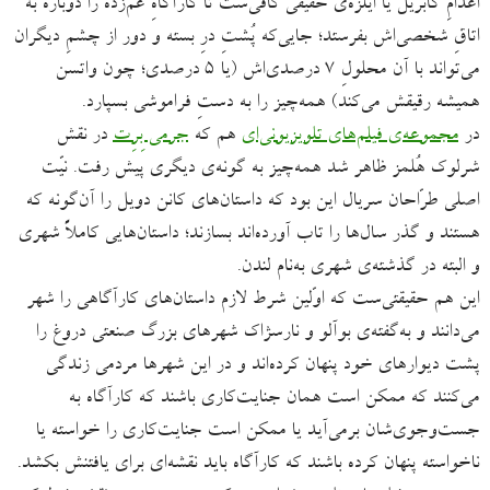
اعدامِ گابریل یا ایلزه‌ی حقیقی کافی‌ست تا کارآگاهِ غم‌زده را دوباره به
اتاقِ شخصی‌اش بفرستد؛ جایی‌که پُشتِ درِ بسته و دور از چشمِ دیگران
می‌تواند با آن محلولِ ۷ ‌درصدی‌‌اش (یا ۵ ‌درصدی؛ چون واتسن
همیشه رقیقش می‌کند) همه‌چیز را به ‌دستِ فراموشی بسپارد.
در
مجموعه‌ی فیلم‌های تلویزیونی‌ای
هم که
جرمی بِرِت
در نقش
شرلوک هُلمز ظاهر شد ‌همه‌چیز به گونه‌ی دیگری پیش رفت. نیّت
اصلی طرّاحان سریال این بود که داستان‌های کانن دویل را آن‌گونه که
هستند و گذر سال‌ها را تاب آورده‌اند بسازند؛ داستان‌هایی کاملاً شهری
و البته در گذشته‌ی شهری به‌نام لندن.
این هم حقیقتی‌ست که اوّلین شرط لازم داستان‌های کارآگاهی را شهر
می‌دانند و به‌گفته‌ی بوآلو و نارسژاک شهرهای بزرگ صنعتی دروغ را
پشت دیوارهای خود پنهان کرده‌اند و در این شهرها مردمی زندگی
می‌کنند که ممکن است همان جنایت‌کاری باشند که کارآگاه به
جست‌وجوی‌شان برمی‌آید یا ممکن است جنایت‌کاری را خواسته یا
ناخواسته پنهان کرده باشند که کارآگاه باید نقشه‌ای برای یافتنش بکشد.