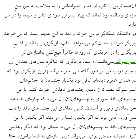
آن‌همه ترس را تاب آورده و خانواده‌اش را به سلامت به سرزمینِ
تازه‌ای رسانده بود نماند که ببیند پسرش سودای تئاتر و سینما را در سر
دارد.
در دانشگاهِ شیکاگو درس خواند و بعد به این نتیجه رسید که می‌خواهد
بازیگر شود؛ یا دست‌کم می‌خواهد آدابِ بازیگری را بداند و آدابِ
بازیگری را در امریکای آن روزها ظاهراً هیچ‌کس به‌اندازه‌ی
لی
استراسبرگ
نمی‌دانست؛ استادِ بازیگری که شاگردِ سال‌های بعدش
اَل
پاچینو
درباره‌اش این‌طور گفته «لی استراسبرگ بهترین بازیگری بود که
در همه‌ی عمرم دیده‌ام. کافی بود یک‌بار چشم‌تان به چشم‌های
استراسبرگ بیفتد تا از دیدنِ چشم‌های نافذش حیرت کنید. با این
چشم‌های نافذ جوری به چشم‌های‌تان زل می‌زد که چاره‌ای نداشتید
جز تماشای زمین و آسمان. کسی تماشای این چشم‌های نافذ را تاب
نمی‌آورد. آدمی بود که اگر یک‌بار شما را می‌دید، اگر یک‌بار با این
چشم‌های نافذ به چشم‌های‌تان زل می‌زد، محال بود که دیگر رهایش
کنید. همیشه مطمئن بودید می‌تواند درسِ تازه‌ای به شما بیاموزد. حتا