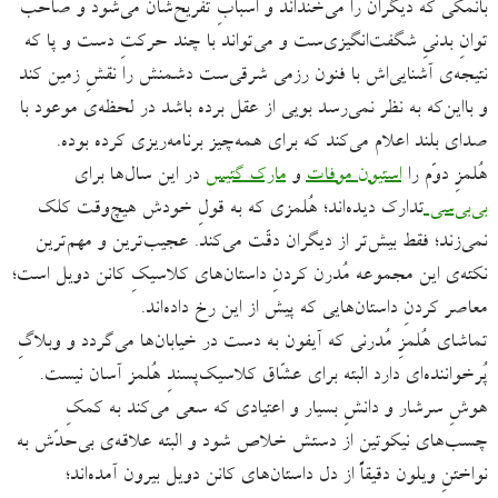
بانمکی که دیگران را می‌خنداند و اسبابِ تفریح‌شان می‌شود و صاحب
توانِ بدنیِ شگفت‌انگیزی‌ست و می‌تواند با چند حرکتِ دست و پا که
نتیجه‌ی آشنایی‌اش با فنون رزمی شرقی‌ست دشمنش را نقشِ زمین کند
و بااین‌که به نظر نمی‌رسد بویی از عقل برده باشد در لحظه‌ی موعود با
صدای بلند اعلام می‌کند که برای همه‌چیز برنامه‌ریزی کرده بوده.
هُلمزِ دوّم را
استیون موفات
و
مارک گتیس
در این سال‌ها برای
بی‌بی‌سی
تدارک دیده‌اند؛ هُلمزی که به قولِ خودش هیچ‌وقت کلک
نمی‌زند؛ فقط بیش‌تر از دیگران دقّت می‌کند. عجیب‌ترین و مهم‌ترین
نکته‌ی این مجموعه مُدرن کردنِ داستان‌های کلاسیکِ کانن دویل است؛
معاصر کردنِ داستان‌هایی که پیش از این رخ داده‌اند.
تماشای هُلمزِ مُدرنی که آیفون به دست در خیابان‌ها می‌گردد و وبلاگِ
پُرخواننده‌ای دارد البته برای عشّاق کلاسیک‌پسندِ هُلمز آسان نیست.
هوشِ سرشار و دانشِ بسیار و اعتیادی که سعی می‌کند به کمکِ
چسب‌های نیکوتین از دستش خلاص شود و البته علاقه‌ی بی‌حدّش به
نواختنِ ویلون دقیقاً از دل داستان‌های کانن دویل بیرون آمده‌اند؛