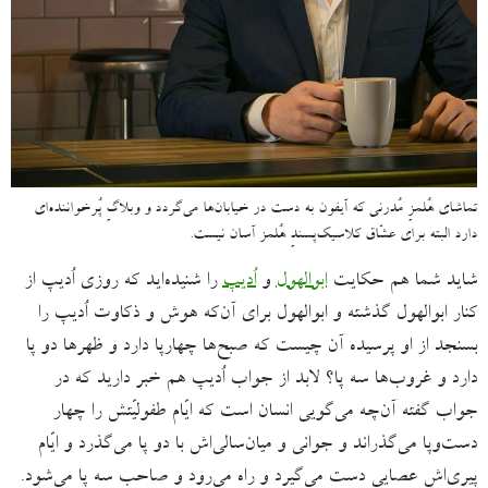
تماشای هُلمزِ مُدرنی که آیفون به دست در خیابان‌ها می‌گردد و وبلاگِ پُرخواننده‌ای
دارد البته برای عشّاق کلاسیک‌پسندِ هُلمز آسان نیست.
شاید شما هم حکایت
ابوالهول
و
اُدیپ
را شنیده‌اید که روزی اُدیپ از
کنار ابوالهول گذشته و ابوالهول برای آن‌که هوش و ذکاوت اُدیپ را
بسنجد از او پرسیده آن چیست که صبح‌ها چهارپا دارد و ظهرها دو پا
دارد و غروب‌ها سه پا؟ لابد از جواب اُدیپ هم خبر دارید که در
جواب گفته آن‌چه می‌‌گویی انسان است که ایّام طفولیّتش را چهار
دست‌وپا می‌گذراند و جوانی و میان‌سالی‌اش با دو پا می‌گذرد و ایّام
پیری‌اش عصایی دست می‌گیرد و راه می‌رود و صاحب سه پا می‌شود.