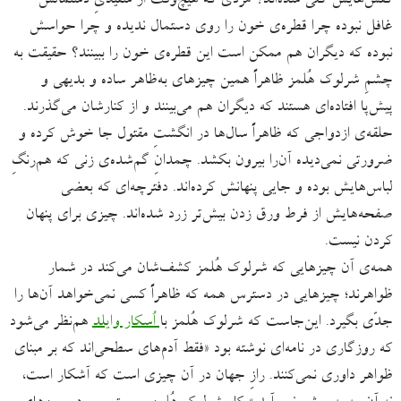
کفش‌هایش گلی شده‌اند؟ مردی که هیچ‌وقت از سفیدیِ دستمالش
غافل نبوده چرا قطره‌ی خون را روی دستمال ندیده و چرا حواسش
نبوده که دیگران هم ممکن است این قطره‌ی خون را ببینند؟ حقیقت به
چشمِ شرلوک هُلمز ظاهراً همین چیزهای به‌ظاهر ساده و بدیهی و
پیش‌پا افتاده‌ای هستند که دیگران هم می‌بینند و از کنارشان می‌گذرند.
حلقه‌ی ازدواجی که ظاهراً سال‌ها در انگشتِ مقتول جا خوش کرده و
ضرورتی نمی‌دیده آن‌را بیرون بکشد. چمدانِ گم‌شده‌ی زنی که هم‌رنگِ
لباس‌هایش بوده و جایی پنهانش کرده‌اند. دفترچه‌ای که بعضی
صفحه‌هایش از فرط ورق زدن بیش‌تر زرد شده‌اند. چیزی برای پنهان
کردن نیست.
همه‌ی آن چیزهایی که شرلوک هُلمز کشف‌شان می‌کند در شمار
ظواهرند؛ چیزهایی در دسترس همه که ظاهراً کسی نمی‌خواهد آن‌ها را
جدّی بگیرد. این‌جاست که شرلوک هُلمز با
اُسکار وایلد
هم‌‌نظر می‌شود
که روزگاری در نامه‌ای نوشته بود «فقط آدم‌های سطحی‌اند که بر مبنای
ظواهر داوری نمی‌کنند. رازِ جهان در آن چیزی است که آشکار است،