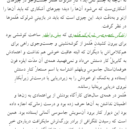
نه آن‌چه به چشم نمی‌آید.» کارِ شرلوک هُلمز جست‌وجو در چیزهای
آشکاری‌ست که می‌شود آن‌ها را دید؛ چیزهای آشکاری که باید آن‌ها را
ازنو و به‌دقّت دید. این چیزی است که باید در بازبینیِ شرلوک‌ هُلمزها
در نظر گرفت.
زندگیِ خصوصیِ شرلوک هُلمز
ی که
بیلی وایلدر
ساخت کوششی بود
برای بیرون‌ کشیدنِ هُلمز از گوشه‌نشینی و جست‌وجوی راهی برای
هم‌کلامی‌اش با دیگران که البته عاقبت خوشی هم نداشت و اعتمادش
به گابریلْ کار دستش می‌داد و نمی‌فهمید همه‌ی آن مدّت ایلزه فون
هوفمان‌استال جاسوسِ ویلهلم اشتراسه با اسمِ مستعارْ کنارِ دستش
ایستاده و به‌کمکِ او خودش را به زیردریایی یا درست‌تر زیرآبکارِ
نیروی دریایی بریتانیا رسانده.
هُلمز در همه‌ی سال‌های کارآگاه‌ بودنش از بی‌اعتمادی به زن‌ها و
اطمینان ‌نداشتن به آن‌ها حرف زده بود و درست زمانی‌که اجازه داده
بود این دیوار کنار برود آن‌سویش جاسوسی آلمانی ایستاده بود. همین
است که رسیدنِ تلگرافی از برادر بزرگ‌ترش مایکرافت درباره‌ی خبرِ