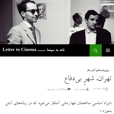
ج
نامه به سینما ـــــ Letter to Cinema
رفتن
فهرست
به
اصلی
نوشته‌ها
روزنوشت‌های آخر سال
تهران، شهرِ بی‌دفاع
17/03/2026
محسن آزرم
دیدگاه‌تان را بنویسید:
«ایراد اساسیِ ساختمان تنها زمانی آشکار می‌شود که در زبانه‌‌های آتش
بسوزد.»