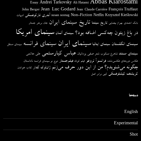
Abbas Kiarostami
Andrei Tarkovsky
Essay
Ali Hatami
Jean-Luc Godard
François Truffaut
John Berger
Jean-Claude Carrière
آندری تارکوفسکی
Non-Fiction
Krzysztof Kieślowski
Netflix
ادبیات
susan sontag
تاریخ سینمای ایران
تاریخ سینما
بابک احمدی
بهرام بیضایی
جان برجر
جستار
سینمای امریکا
در باغ زیتون چه‌کسی اضافه بود؟
سینمای آلمان
سینمای ایران
سینمای فرانسه
سینمای انگلستان
سینمای ایتالیا
سینمای مستقل
عباس کیارستمی
سینمای مستند
صفی یزدانیان
علی حاتمی
شاهرخ مسکوب
شعر
فرانسوآ تروفو
فیلم‌جستار
ناداستان
عکاس دوره‌های عکاسی‌نشده
فیلم کوتاه
موج نو سینمای فرانسه
چگونه می‌شنویدم؟ من از این دور حرف می‌زنم
ژان‌لوک گدار
کتاب خواندن
کریشتف کیشلوفسکی
کپی برابر اصل
دسته‌ها
English
Experimental
Shot