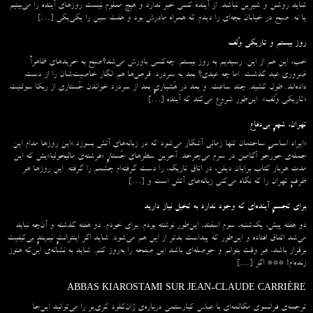
شاید روشن و شیرین نباشد. از آینده کسی خبر ندارد و هیچ معلوم نیست روزهای آینده را می‌بینیم
یا نه. صبح در خیابان بچه‌ای را دیدم که همراه مادرش بود و هفت سین را یکی‌یکی […]
روز بیستم و تاریکی وُلف
خب، این هم از این. رسیدیم به روز بیستم. چه‌کسی باورش می‌شد؟صبح به خریدهای ظاهراً
ضروری عید گذشت. اما چه عیدی؟ بعد به سردرد. قرص‌ها هم انگار خاصیت‌شان را از دست
داده‌اند. طول کشید. چند ساعت. و بعد در هُشیاریِ بعد از سردرد خواندن جُستاری از ربکا سولنیت.
«تاریکی وُلف». این‌طور شروع می‌‌کند که آینده […]
تهران، شهرِ بی‌دفاع
«ایراد اساسیِ ساختمان تنها زمانی آشکار می‌شود که در زبانه‌‌های آتش بسوزد.»این روزها مدام این
جمله‌ی جورجو آگامبن در سرم می‌چرخد. آخرین سطرهای جُستارِ «فرشته‌ی مالیخولیا»یش که این
مدت هربار کتاب برایان دیلن، در اتاق تاریک، را دست گرفته‌ام چشمم را گرفته. این روزها هر
طرفِ تهران را که نگاه می‌کنی زبانه‌های آتش است و […]
برای تجسمِ آینده‌ای که وجود ندارد به تخیل نیاز دارید
دو هفته پیش، یک‌شنبه، سوم اسفند، این‌طور نوشته بودم. برای خودم. دو هفته گذشته و آن‌چه نباید
می‌شد اتفاق افتاده و این‌طور که پیداست بدتر از این هم می‌شود. شاید اگر اینترانتِ نیم‌بندِ بی‌کیفیت
برقرار باشد، هر وقت بتوانم و حوصله‌ای باشد این صفحه را به‌روز کنم. شاید به نشانه‌ی این‌که هنوز
زنده‌ام! *** اگر […]
ABBAS KIAROSTAMI SUR JEAN-CLAUDE CARRIÈRE
ترجمه‌ی فرانسوی مکالمه‌ای با عباس کیارستمی درباره‌ی ژان‌کلود کری‌یر را می‌توانید این‌جا