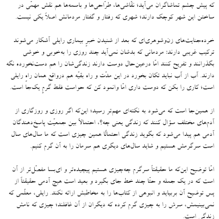
که پیش چشم تماشاگران می‌آید؛ نقّاشی‌ها، طرّاحی‌ها و باسمه‌ها هم نقش مهمّی در
ساختن این شهر کوچک دارند؛ شهری که رفتار و گفتار مردمانش اصلاً یکی نیست
.
خرده‌جنایت‌های زن‌وشوهری‌ای که بعد از شنیدن خبرِ بیماری رایلی آشکار می‌شوند
ترکیب غریبی دارند
:
مردمانی که بدشان نمی‌آید چند روزی را به‌خوبی و خوشی
بگذرانند و تفریح کنند امّا درعین‌حال دوست دارند زندگی‌شان را هم دست‌نخورده نگه
دارند
.
آب از آب نباید تکان بخورد در این مدّت و راه بقیّه هم درواقع همان راهِ رایلی
است؛ کاری را بکن که دوست داری امّا وانمود کن که حواست فقط گرمِ یک‌جا است
.
از همین‌جا است که می‌شود به نکته‌‌ای مهم‌تر رسید؛ این‌که اگر روزی و روزگاری از
آدم‌های مختلف سؤال کنند که زندگی یعنی چه؟، احتمالاً بین جمعیّت پاسخ‌دهندگان
آدمی هم پیدا می‌شود که بگوید زندگی احتمالًا همین چیزی است که ما سال‌های سال
است سرگرمش هستیم و شاید سال‌های دیگری هم سرمان را به آن گرم کنیم
.
امّا توضیح این‌که ما حقیقتاً سرگرم چه‌چیزی هستیم پیچیده‌تر و ای‌بسا مفصّل‌تر از آن
است که در یک جمله و حتّا چند خط جای بگیرد و بعید است هیچ آدمی حقیقتاً از
پس توضیح آن بربیاید و انبوهی از کتاب‌ها را به مخاطبش ارائه نکند
.
رایلی، معلّمی که
نمی‌بینیمش، سرش را به چیزی گرم کرده که دیگران از آن غافلند؛ چیزی که نامش
زندگی است
.