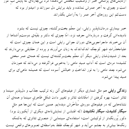
آزمایش‌های پزشکی خبر از وضعیّت سختش می‌دهند؛ مرد بی‌چاره‌ای که پایش لبِ گور
است و چیزی به آخر عمرش نمانده و باید برایش دل سوزاند و امیدوار بود که
دست‌کم این روزهای آخر عمر را به‌آرامش بگذراند
.
خبر بیماریِ درمان‌ناپذیرِ رایلی، این معلّم بخت‌برگشته، چیزی نیست که بشود
نادیده‌اش گرفت و درباره‌اش حرف نزد، امّا چیزی که دکتر و بقیّه‌ی دوست‌وآشناها از
آن بی‌خبرند ماجراجویی‌های دوران جوانی رایلی است و این همان چیزی است که
علیامخدّراتِ شهر کوچک اندک‌اندک به زبان می‌آورند و پرده از حقایقی برمی‌دارند که
بعد از شنیدن‌شان رایلی دیگر آن معلّم بخت‌برگشته‌ای نیست که همه‌ی عمر سختی
کشیده؛ مردی است که آداب صیدِ ماهی‌ را به‌خوبی فراگرفته و می‌داند که هم‌زمان
می‌شود چند ماهی را به تور انداخت و خیالش آسوده است که همیشه ماهی‌ای برای
صید پیدا می‌شود
.
زندگی رایلی
هم مثل شماری دیگر از فیلم‌های آلن رنه ترکیب جذّاب و دل‌پذیرِ سینما و
تئاتر است؛ بهره گرفتن از امکاناتِ تئاتر و تغییر دادن شکلِ ظاهریِ سینما و همه‌ی آن
نشانه‌هایی که در فیلم‌های دوره‌ی متأخّرش دیده‌ایم
.
همین است که این‌جا هم مثلِ
سیگار کشیدن، سیگار نکشیدن
(
که اقتباس از نمایش‌نامه‌ی دیگری از آیکبورن بود
)
دکور پُررنگ‌تر از لوکیشن است؛ استفاده‌ای سینمایی از عنصری تئاتری که به‌کمک
رنگ‌ها بیش‌تر به چشم می‌آید و شهر کوچک فقط به‌واسطه‌ی تصویرهای واقعی نیست