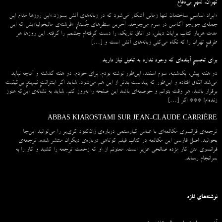
تهران، شهرِ بی‌دفاع
«ایراد اساسیِ ساختمان تنها زمانی آشکار می‌شود که در زبانه‌‌های آتش بسوزد.»این روزها مدام این
جمله‌ی جورجو آگامبن در سرم می‌چرخد. آخرین سطرهای جُستارِ «فرشته‌ی مالیخولیا»یش که این
مدت هربار کتاب برایان دیلن، در اتاق تاریک، را دست گرفته‌ام چشمم را گرفته. این روزها هر
طرفِ تهران را که نگاه می‌کنی زبانه‌های آتش است و […]
برای تجسمِ آینده‌ای که وجود ندارد به تخیل نیاز دارید
دو هفته پیش، یک‌شنبه، سوم اسفند، این‌طور نوشته بودم. برای خودم. دو هفته گذشته و آن‌چه نباید
می‌شد اتفاق افتاده و این‌طور که پیداست بدتر از این هم می‌شود. شاید اگر اینترانتِ نیم‌بندِ بی‌کیفیت
برقرار باشد، هر وقت بتوانم و حوصله‌ای باشد این صفحه را به‌روز کنم. شاید به نشانه‌ی این‌که هنوز
زنده‌ام! *** اگر […]
ABBAS KIAROSTAMI SUR JEAN-CLAUDE CARRIÈRE
ترجمه‌ی فرانسوی مکالمه‌ای با عباس کیارستمی درباره‌ی ژان‌کلود کری‌یر را می‌توانید این‌جا
بخوانید. اصل فارسی این مکالمه در کتاب فیلم کوتاهی درباره‌ی دیگران منتشر شده. ترجمه‌ی
فرانسوی متن کار مژده صالحی عزیز است. ممنونم از او که زحمت ترجمه را کشید و کار را به
سرانجام رساند.
نوشته‌های تازه