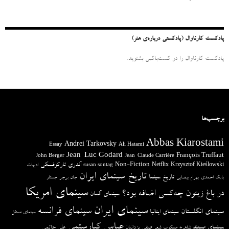
ا
ی
:
پادکست کارناوال (پادکستی درباره‌ی هنر)
پادکست کارناوال را در کست‌باکس بشنوید.
برچسب‌ها
Abbas Kiarostami
Andrei Tarkovsky
Essay
Ali Hatami
Jean-Luc Godard
François Truffaut
John Berger
Jean-Claude Carrière
آندری تارکوفسکی
Non-Fiction
Krzysztof Kieślowski
Netflix
ادبیات
susan sontag
تاریخ سینمای ایران
تاریخ سینما
بابک احمدی
بهرام بیضایی
جان برجر
جستار
سینمای امریکا
در باغ زیتون چه‌کسی اضافه بود؟
سینمای آلمان
سینمای ایران
سینمای فرانسه
سینمای انگلستان
سینمای ایتالیا
سینمای مستقل
عباس کیارستمی
سینمای مستند
صفی یزدانیان
علی حاتمی
شاهرخ مسکوب
شعر