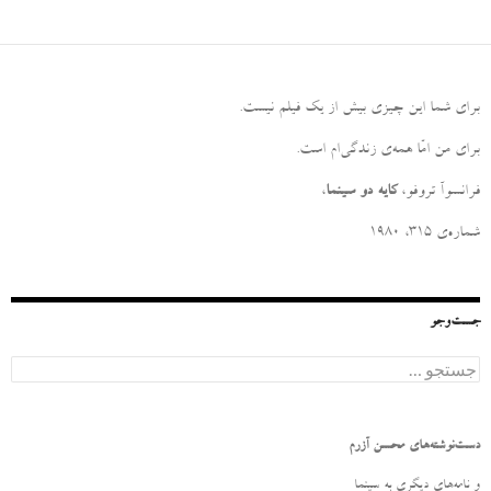
برای شما این چیزی بیش از یک فیلم نیست
.
برای من امّا همه‌ی زندگی‌ام است
.
فرانسوآ تروفو،
کایه دو سینما
،
شماره‌ی ۳۱۵، ۱۹۸۰
جست‌وجو
ج
س
ت
ج
و
دست‌نوشته‌های محسن آزرم
ب
ر
و نامه‌‌های دیگری به سینما