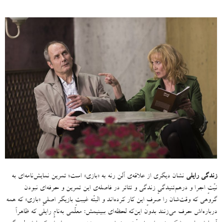
زندگی رایلی
نشان دیگری از علاقه‌ی آلن رنه به
«
بازی
»
است؛ تمرین نمایش‌نامه‌ای به
نیّتِ اجرا و درهم‌تنیدگیِ زندگی و تئاتر در فاصله‌ی این تمرین و حرفه‌ای نبودن
گروهی که وقت‌شان را صرفِ این کار کرده‌اند و البتّه غیبتِ بازیگر اصلیِ
«
بازی
»
که همه
درباره‌اش حرف می‌زنند بدون این‌که لحظه‌ای ببینیمش
:
معلّمی به‌نامِ رایلی که ظاهراً