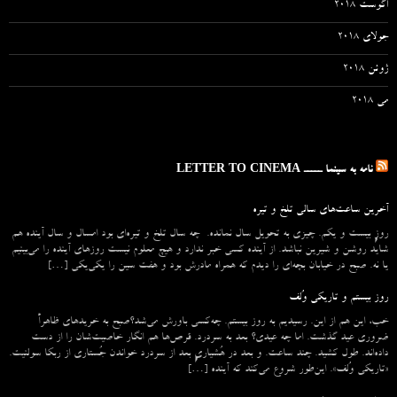
آگوست 2018
جولای 2018
ژوئن 2018
می 2018
نامه به سینما ـــــ LETTER TO CINEMA
آخرین ساعت‌های سالی تلخ و تیره
روزِ بیست و یکم. چیزی به تحویل سال نمانده. چه سال تلخ و تیره‌ای بود امسال و سال آینده هم
شاید روشن و شیرین نباشد. از آینده کسی خبر ندارد و هیچ معلوم نیست روزهای آینده را می‌بینیم
یا نه. صبح در خیابان بچه‌ای را دیدم که همراه مادرش بود و هفت سین را یکی‌یکی […]
روز بیستم و تاریکی وُلف
خب، این هم از این. رسیدیم به روز بیستم. چه‌کسی باورش می‌شد؟صبح به خریدهای ظاهراً
ضروری عید گذشت. اما چه عیدی؟ بعد به سردرد. قرص‌ها هم انگار خاصیت‌شان را از دست
داده‌اند. طول کشید. چند ساعت. و بعد در هُشیاریِ بعد از سردرد خواندن جُستاری از ربکا سولنیت.
«تاریکی وُلف». این‌طور شروع می‌‌کند که آینده […]