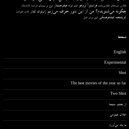
فرانسوآ تروفو
فیلم‌جستار
ناداستان
عکاس دوره‌های عکاسی‌نشده
فیلم کوتاه
موج نو سینمای فرانسه
چگونه می‌شنویدم؟ من از این دور حرف می‌زنم
ژان‌لوک گدار
کتاب خواندن
کریشتف کیشلوفسکی
کپی برابر اصل
دسته‌ها
English
Experimental
Shot
The best movies of the year so far
Two Shot
از چشم سینما
اعلان عمومی
به یاد می‌آورم