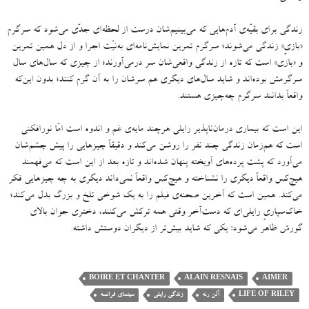
زندگی برای بقیّه‌ی آدم‌هایی که می‌بینیم‌شان درست از لحظه‌ای جدّی می‌شود که سرگرم
«
بازیِ
»
زندگی می‌شوند؛ سرگرم تمرین نمایش‌نامه‌ای به‌نیّت اجرا و از دل همین تمرین‌
و
«
بازی
»
است که تازه از زندگی واقعی‌شان سر درمی‌آورند؛ از چیزی که سال‌‌های سال
سرگرمش بوده‌اند و شاید سال‌های دیگری هم سرشان را به آن گرم کنند؛ بدون این‌که
واقعاً بدانند سرگرم چه‌چیزی هستند
.
این است که بیماری درمان‌ناپذیر رایلی هرچند مایه‌ی غم و اندوه است امّا نورافکنی
است که هم‌زمان زندگی چند نفر را روشن می‌کند و دقیقاً چیزهایی را پیش چشم‌شان
می‌آورد که پشت پرده‌های آویخته پنهان شده‌اند و تازه بعد از این است که می‌فهمند
هیچ‌کس واقعاً دیگری را نشناخته و هیچ‌کس واقعاً نمی‌داند دیگری به چه چیزهایی فکر
می‌کند
.
همین است که آخرین صحنه‌ی فیلم را به یک شوخی تلخ و بزرگ بدل می‌کند؛
خاک‌سپاریِ رایلی‌ای که دست‌آخر وقتی همه ترکش می‌کنند، دختری جوان بالای
گورش ظاهر می‌شود
:
یکی که شاید بیش‌تر از دیگران دوستش داشته
.
BOIRE ET CHANTER
ALAIN RESNAIS
AIMER
LIFE OF RILEY
آلن رنه
زندگی رایلی
سینمای فرانسه